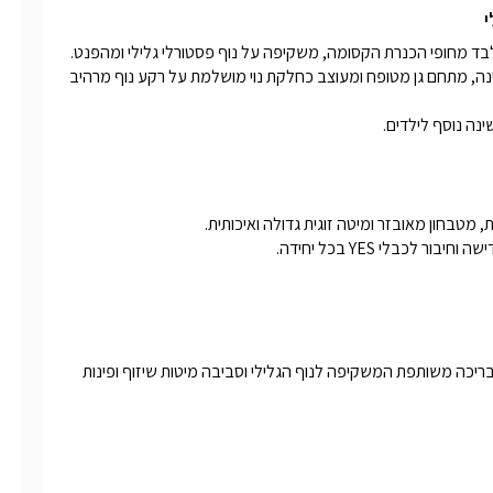
ה.
י
המקום מציע בקתת עץ ו כ2 סוויטות רומנטיות מפוארות בגווני לבן פנינה, מתחם גן מטופח ומעוצב כחלקת נוי מושלמת על רקע נוף מרהיב 
נה נוסף לילדים.
לכבלי YES בכל יחידה.
במתחם הגן המטופח והירוק תוכלו למצוא פינת ברביקיו לשימושכם ובריכה משותפת המשקיפה לנוף הגלילי וסביבה מיטות שיזוף ופינות 