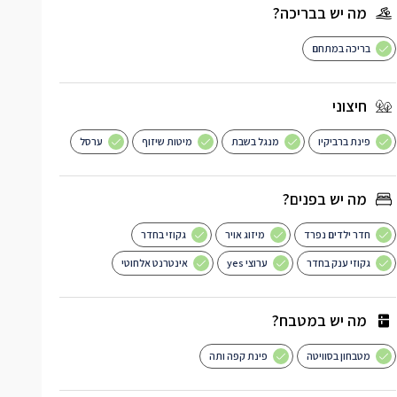
מה יש בבריכה?
בריכה במתחם
חיצוני
פינת ברביקיו
מנגל בשבת
מיטות שיזוף
ערסל
מה יש בפנים?
חדר ילדים נפרד
מיזוג אויר
גקוזי בחדר
גקוזי ענק בחדר
ערוצי yes
אינטרנט אלחוטי
מה יש במטבח?
מטבחון בסוויטה
פינת קפה ותה