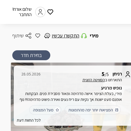
שלום אורח!
התחבר
מירי
התקשרו עכשיו
שיתוף
בחירת חדר
5
רניחן
28.05.2026
/5
התארחנו ב
הסוויטה הזוגית
נופש מרגיע
מירי, בעלת הצימר אישה מדהימה ומאוד מסבירת פנים. הבקתות
אומנם מעט ישנות אך נקיות עם ריח נעים ואוירה פשוט מדהימה!!! נוף
עוצר נשימה, הבריכה גדולה, פינת הישיבה ממש נעימה עם מנגל
המציאות יותר יפה מהתמונות
מעל המצופה
כורסאות וכסאות בשפע. השכרנו את כל המתחם ופשוט היה שווה!
בע״ה מתכננים לחזור
לכל החוות דעת