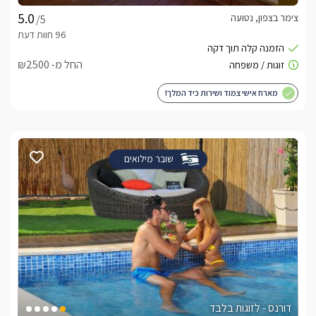
צימר בצפון, נטועה
/5
החל מ- ₪2500
מארח אישי צמוד ושירות כיד המלך!
שובר מילואים
דורנס - לזוגות בלבד