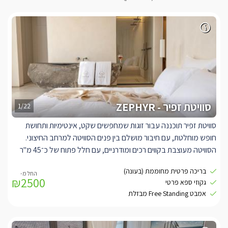
סוויטת זפיר - ZEPHYR
1/22
סוויטת זפיר תוכננה עבור זוגות שמחפשים שקט, אינטימיות ותחושת
חופש מוחלטת, עם חיבור מושלם בין פנים הסוויטה למרחב החיצוני.
הסוויטה מעוצבת בקווים רכים ומודרניים, עם חלל פתוח של כ־45 מ"ר
היוצר אווירה נעימה, רגועה ומזמינה.
בריכה פרטית מחוממת (בעונה)
בחלל הפנימי תיהנו ממיטה זוגית רחבה ונוחה במיוחד, ומאמבט Free
₪2500
גקוזי ספא פרטי
Standing יוקרתי מבזלת, הממוקם כך שיאפשר חוויית רחצה זוגית
אמבט Free Standing מבזלת
מושלמת באווירת ספא. חדר הרחצה כולל מקלחון זוגי, אבזור רחצה
איכותי, מגבות רכות וחלוקי רחצה להשלמת תחושת הפינוק.
המטבחון המאובזר מאפשר שהות נוחה ורגועה, עם מכונת קפה