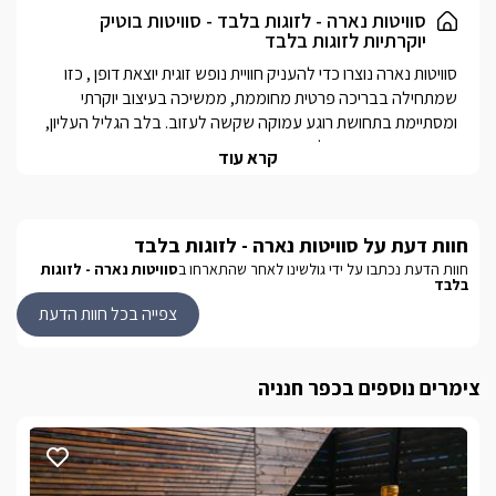
מהסוויטה ישנה יציאה פרטית וישירה למתחם החוץהמקורה בחלקו, שם
סוויטות נארה - לזוגות בלבד - סוויטות בוטיק
יוקרתיות לזוגות בלבד
מחכה לכם בריכה פרטית מחוממת ולצידה ספא זרמים מפנק, וכן
מטבח חוץ עם פינת ברביקיו ומיטות שיזוף המאפשרים ליהנות מרגעי
סוויטות נארה נוצרו כדי להעניק חוויית נופש זוגית יוצאת דופן , כזו 
רוגע ופינוק בכל שעה של היום.
שמתחילה בבריכה פרטית מחוממת, ממשיכה בעיצוב יוקרתי 
ומסתיימת בתחושת רוגע עמוקה שקשה לעזוב. בלב הגליל העליון, 
בכפר חנניה הפסטורלי והשקט, שוכנות שתי סוויטות בוטיק 
קרא עוד
אינטימיות, המיועדות לזוגות בלבד ומציעות פרטיות מלאה, שקט 
כאן כל פרט נבחר בקפידה , מהעיצוב הנקי והאלגנטי, דרך מתחם 
חוות דעת על סוויטות נארה - לזוגות בלבד
החוץ הפרטי עם הבריכה המחוממת והג’קוזי, ועד האווירה הכללית 
שמזמינה לעצור, לנשום ולהתמסר לזמן איכות זוגי אמיתי. סוויטות 
חוות הדעת נכתבו על ידי גולשינו לאחר שהתארחו ב
סוויטות נארה - לזוגות
בלבד
נארה הן הבחירה המושלמת לזוגות שמחפשים חופשה רומנטית, 
צפייה בכל חוות הדעת
סוויטות נארה ממוקמות בכפר חנניה שבגליל העליון , אזור שקט, 
ירוק ומבוקש, המאפשר ליהנות גם מפרטיות מלאה וגם מקרבה 
צימרים נוספים בכפר חנניה
המיקום האידיאלי מאפשר לשלב בין חופשה אינטימית בסוויטה לבין 
יציאה לטיולים וחוויות בגליל – בקצב שלכם.