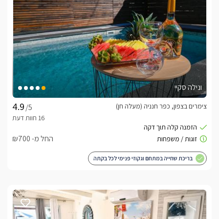
מה תמצאו בסוויטות?
במתחם שתי סוויטות זפיר ונייסה, זהות ברמת הפינוק והאיכות, זפיר 
- 45 מ״ר . נייסה - 41 מ״ר, הבנויות כחלל פתוח ומואר. העיצוב 
מודרני, רגוע ומדויק, עם קווים נקיים וחומרים טבעיים היוצרים תחושת 
אזור שינה אלגנטי עם מיטה זוגית רחבה בגודל KING SIZE (180 
ונילה סקיי
אמבט Free Standing מבזלת טבעית – פריט ייחודי המכניס 
צימרים בצפון, כפר חנניה (מעלה חן)
/5
מיזוג אוויר ונוחות מלאה לאורך כל עונות השנה
החל מ- ₪700
בריכת שחייה במתחם וגקוזי פנימי לכל בקתה
מתחם החוץ הפרטי
לכל סוויטה מתחם חוץ פרטי, אינטימי ומוצנע, המהווה את לב החוויה 
בריכה פרטית ,בגודל 7×3.3 מ’ ובעומק 1.37 מ’, מחוממת ל־32 