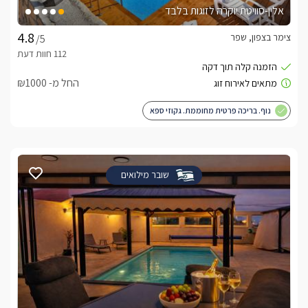
אלין-סוויטת יוקרה לזוגות בלבד
צימר בצפון, שפר
/5
החל מ- ₪1000
נוף. בריכה פרטית מחוממת. גקוזי ספא
שובר מילואים