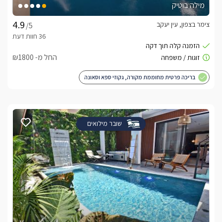
מילה בוטיק
צימר בצפון, עין יעקב
/5
החל מ- ₪1800
בריכה פרטית מחוממת מקורה, גקוזי ספא וסאונה
שובר מילואים