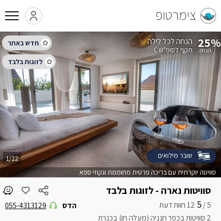
צימרטופ
25%
הנחה לכל לילה
תקף לסופ"ש
שובר מילואים
1/22
סוויטה יוקרתית עם בריכה פרטית מחוממת וגקוזי ספא
סוויטות נארה - לזוגות בלבד
5
5 /
הדס
055-4313129
2 סוויטות בכפר חנניה (מעלה חן) בכנרת