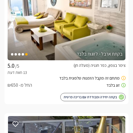
בקתת ארבל - לזוגות בלבד
מה כלול באירוח?
צימר בצפון, כפר חנניה (מעלה חן)
/5
כדי שתוכלו להתחיל את החופשה המהנה, מחכים לכם פינוקים 
החל מ- ₪650
בקתה יחידה ומבודדת עם בריכה פרטית
בתיאום מראש ובתשלום נפרד ניתן להזמין ארוחת בוקר חלומית 
לסוויטה.
ארוחות