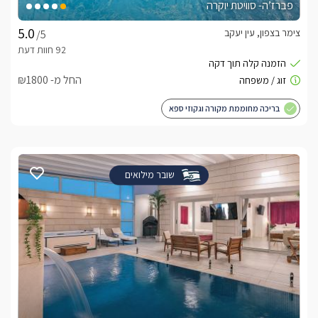
פברז’ה- סוויטת יוקרה
צימר בצפון, עין יעקב
/5
החל מ- ₪1800
בריכה מחוממת מקורה וגקוזי ספא
שובר מילואים