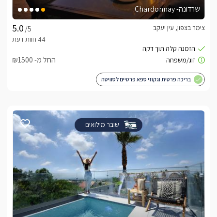
שרדונה- Chardonnay
צימר בצפון, עין יעקב
/5
החל מ- ₪1500
בריכה פרטית וגקוזי ספא פרטיים לסוויטה
שובר מילואים