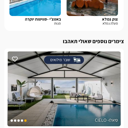
צוק גמלא
באטצ'י -סוויטות יוקרה
דרי
מעלה גמלא
מנות
דלת
צימרים נוספים שאולי תאהבו
שובר מילואים
סיאלו- CIELO