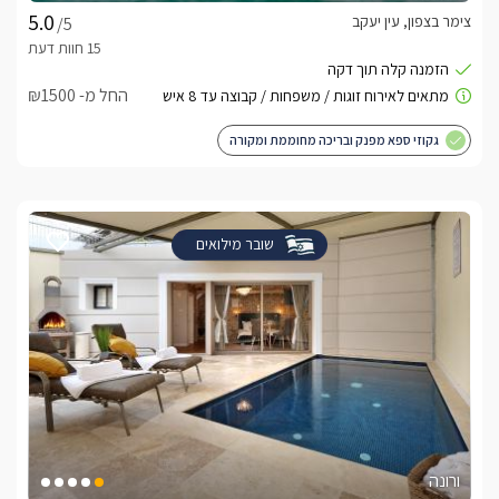
צימר בצפון, עין יעקב
/5
החל מ- ₪1500
גקוזי ספא מפנק ובריכה מחוממת ומקורה
שובר מילואים
ורונה