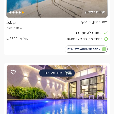
אחוזת השמש
צימר בצפון, עין יעקב
/5
החל מ- ₪3500
אחוזת נופש עם 4 חדרי שינה
שובר מילואים