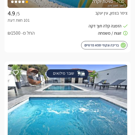
סגול - סוויטת יוקרה
צימר בצפון, עין יעקב
/5
החל מ- ₪1500
בריכה וגקוזי ספא פרטיים
שובר מילואים