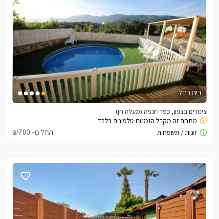
בית רחל
צימרים בצפון, כפר חנניה (מעלה חן)
החל מ- ₪700