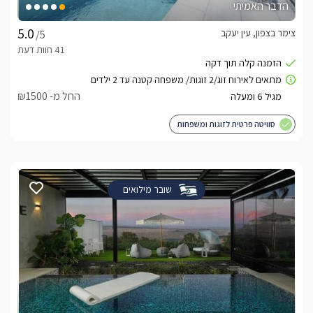
הדבר האמיתי
צימר בצפון, עין יעקב
/5
החל מ- ₪1500
סוויטה פרטית לזוגות ומשפחות
שובר מילואים