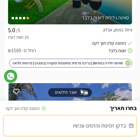
סוויטה גלילית לזוגות בלבד
צימר בצפון, עבדון
/5
החל מ- ₪1500
סוויטה יחידה במתחם | בריכה פרטית מחוממת ומקורה (בעונה) | פרטיות מלאה
| מותאם לציבור הדתי
שובר מילואים
בדקו זמינות והזמינו עכשיו