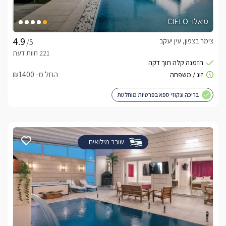
סיאלו- CIELO
צימר בצפון, עין יעקב
/5
החל מ- ₪1400
בריכה וגקוזי ספא בפרטיות מוחלטת
שובר מילואים