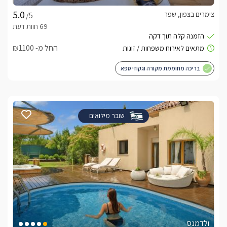
מה חשוב לדעת?
צימרים בצפון, שפר
/5
כל בקתה מתאימה לזוג +3 ילדים או 4 מבוגרים .מתחם הבריכה 
והספא משותפים לשתי הבקתות.
החל מ- ₪1100
לצפייה במדיניות ותנאי הזמנה -
לחצו כאן
בריכה מחוממת מקורה וגקוזי ספא
אנו עושים הכל באהבה גדולה ומתוך רצון לאפשר
שובר מילואים
לאורחים שלנו ניתוק מחיי היום היום, נשמח לארח
אתכם, חופשה מפנקת ורגועה
לידיעתכם, הפרטים המוצגים באתר: התפוסה המחירים והמבצעים
מעודכנים ומאומתים. תוכלו לבדוק ולבצע הזמנה באהבה רבה ♥
לפרטים נוספים או שאלות אנחנו פה לשירותכם
בברכה, ניתה/מיקי -
072-2456816
ולדמנס