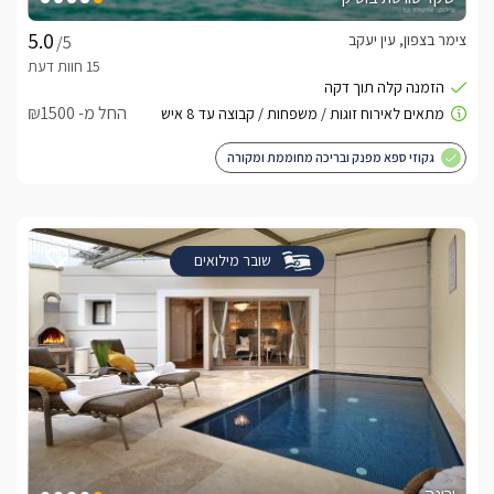
צימר בצפון, עין יעקב
/5
החל מ- ₪1500
גקוזי ספא מפנק ובריכה מחוממת ומקורה
שובר מילואים