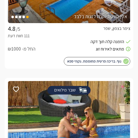
אלין-סוויטת יוקרה לזוגות בלבד
צימר בצפון, שפר
/5
החל מ- ₪1000
נוף. בריכה פרטית מחוממת. גקוזי ספא
שובר מילואים