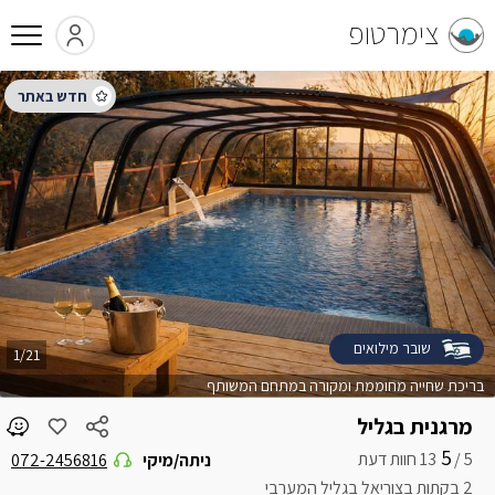
צימרטופ
שובר מילואים
1/21
בריכת שחייה מחוממת ומקורה במתחם המשותף
מרגנית בגליל
5
5 /
ניתה/מיקי
072-2456816
2 בקתות בצוריאל בגליל המערבי