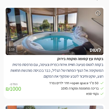
לוטוס
1/19
בקתת עץ קסומה מוקפת בירוק
בקתת לוטוס מציעה חוויית אירוח כפרית ונעימה, עם מרפסת פרטית
המשקיפה אל הנוף הפתוח של הגליל, כבר בכניסה מורגשת תחושת
רוגע, שקט וחיבור לטבע שמקיף את המקום.
חלל הבקתה מעוצב בחמימות ומכיל מיטה קינג סייז רחבה, לצד
50 מ"ר open space+ חדר ילדים נפרד
₪1000
מטבחון נוח (ללא אפשרות בישול) הכולל מכונת קפה ובר מים. פינת
בריכה מחוממת ומקורה 10X5
האוכל מעץ, קמין עצים לימי החורף, פינת ישיבה אינטימית עם ספה,
גקוזי ספא
שידה וטלוויזיה - כולם משתלבים יחד לאווירה ביתית ונינוחה.
במרכז הבקתה ממתין ג’קוזי עגול ומפנק, מוקף חלונות רפלקטיביים