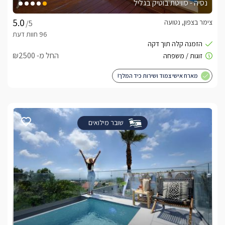
נסיה - סוויטת בוטיק בגליל
צימר בצפון, נטועה
/5
החל מ- ₪2500
מארח אישי צמוד ושירות כיד המלך!
שובר מילואים