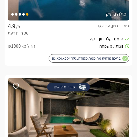
מילה בוטיק
צימר בצפון, עין יעקב
/5
החל מ- ₪1800
בריכה פרטית מחוממת מקורה, גקוזי ספא וסאונה
שובר מילואים