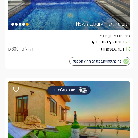
נובוס לקשורי-Novus Luxury
צימרים בצפון, ירכא
החל מ- ₪800
בריכת שחייה במתחם החוץ המפנק
שובר מילואים