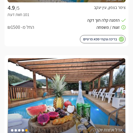
בלב המתחם מחכה בריכת שחייה בנויה, מחוממת ומקורה 
צימר בצפון, עין יעקב
/5
המאפשרת רחצה נעימה בכל עונות השנה. סביב הבריכה תמצאו 
דק עץ מרווח, מיטות שיזוף, שולחן פינג פונג, ערסלים ופינות ישיבה 
החל מ- ₪1500
לצד הבריכה עומד מתחם ספא משותף הכולל ג’קוזי ספא גדול 
וסאונה, ליצירת חוויית פינוק עמוקה ושלווה. בנוסף, תיהנו מ־פינת 
בריכה וגקוזי ספא פרטיים
BBQ, אזורי ישיבה נעימים הפזורים ברחבי המתחם, ותחושת מרחב 
השילוב בין טבע ירוק, מתקני ספא, מרחב פתוח ונוף גלילי עוצר 
נשימה , יוצר חוויית חוץ רגועה, מאוזנת ומלאת שלווה, כזו שמלווה 
אתכם הרבה אחרי שהחופשה מסתיימת.
מה כלול באירוח?
בהגיעכם לבקתה יחכו לכם מגוון פנוקים, בקבוק יין, חלב, שוקולדים 
, חטיפים  ופירות העונה . בנוסף סבונים ומגבות רחצה 
נעימות.בתוספת תשלום ובתיאום מראש (מול ספק חיצוני) ניתן 
וכן להזמין מגוון טיפולי גוף ועיסויים להשלמת החוויה.
אדל אחוזת יוקרה