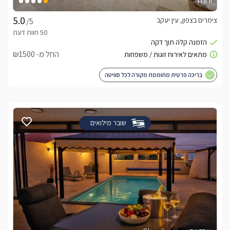
ורונה
צימרים בצפון, עין יעקב
/5
החל מ- ₪1500
בריכה פרטית מחוממת מקורה לכל סוויטה
שובר מילואים