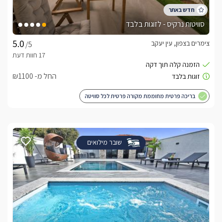
סוויטות נרקיס - לזוגות בלבד
צימרים בצפון, עין יעקב
/5
החל מ- ₪1100
בריכה פרטית מחוממת מקורה פרטית לכל סוויטה
שובר מילואים