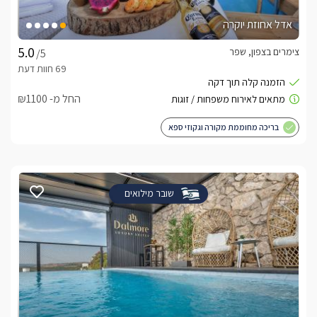
אדל אחוזת יוקרה
צימרים בצפון, שפר
/5
החל מ- ₪1100
בריכה מחוממת מקורה וגקוזי ספא
שובר מילואים