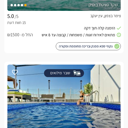
לצפייה באטרקציות ומסעדות בקרבת מרגנית בגליל -
שקד סוויטת בוטיק
לחצו כאן
צימר בצפון, עין יעקב
/5
החל מ- ₪1500
גקוזי ספא מפנק ובריכה מחוממת ומקורה
שובר מילואים