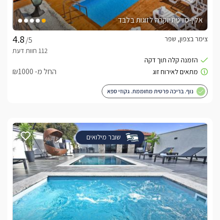
אלין-סוויטת יוקרה לזוגות בלבד
צימר בצפון, שפר
/5
החל מ- ₪1000
נוף. בריכה פרטית מחוממת. גקוזי ספא
שובר מילואים