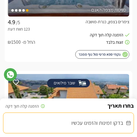
סוויטות מצפה האגם
צימרים בצפון, כנרת-מושבה
/5
החל מ- ₪1500
גקוזי ספא פרטי מול נוף ממכר
שובר מילואים
בדקו זמינות והזמינו עכשיו