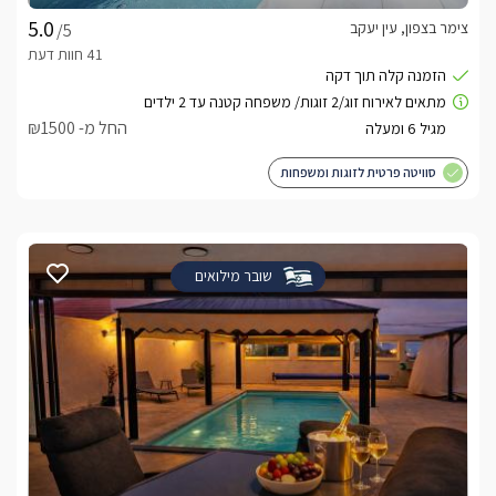
בלב המתחם מחכה בריכת שחייה בנויה, מחוממת ומקורה 
צימר בצפון, עין יעקב
/5
המאפשרת רחצה נעימה בכל עונות השנה. סביב הבריכה תמצאו 
דק עץ מרווח, מיטות שיזוף, שולחן פינג פונג, ערסלים ופינות ישיבה 
לצד הבריכה עומד מתחם ספא משותף הכולל ג’קוזי ספא גדול 
החל מ- ₪1500
וסאונה, ליצירת חוויית פינוק עמוקה ושלווה. בנוסף, תיהנו מ־פינת 
BBQ, אזורי ישיבה נעימים הפזורים ברחבי המתחם, ותחושת מרחב 
סוויטה פרטית לזוגות ומשפחות
השילוב בין טבע ירוק, מתקני ספא, מרחב פתוח ונוף גלילי עוצר 
נשימה , יוצר חוויית חוץ רגועה, מאוזנת ומלאת שלווה, כזו שמלווה 
אתכם הרבה אחרי שהחופשה מסתיימת.
שובר מילואים
מה כלול באירוח?
בהגיעכם לבקתה יחכו לכם מגוון פנוקים, בקבוק יין, חלב, שוקולדים 
, חטיפים  ופירות העונה . בנוסף סבונים ומגבות רחצה 
נעימות.בתוספת תשלום ובתיאום מראש (מול ספק חיצוני) ניתן 
וכן להזמין מגוון טיפולי גוף ועיסויים להשלמת החוויה.