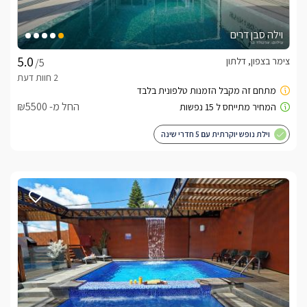
וילה סבן דרים
צימר בצפון, דלתון
/5
החל מ- ₪5500
וילת נופש יוקרתית עם 5 חדרי שינה