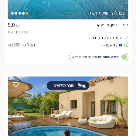
פברז’ה- סוויטת יוקרה
צימר בצפון, עין יעקב
/5
החל מ- ₪1800
בריכה מחוממת מקורה וגקוזי ספא
שובר מילואים