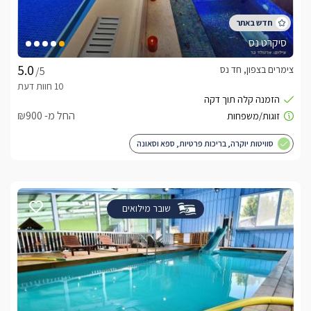
סיקרט נס
צימרים בצפון, חד נס
/5
החל מ- ₪900
סוויטות יוקרה, בריכות פרטיות, ספא וסאונה
שובר מילואים