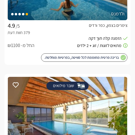
ולדמנס
צימרים בצפון, כפר ורדים
/5
החל מ- ₪1100
בריכה פרטית מחוממת לכל סוויטה, בפרטיות מוחלטת.
שובר מילואים