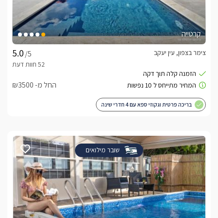
קרטייה
צימר בצפון, עין יעקב
/5
החל מ- ₪3500
בריכה פרטית וגקוזי ספא עם 4 חדרי שינה
שובר מילואים