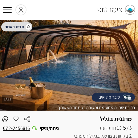
צימרטופ
שובר מילואים
1/21
בריכת שחייה מחוממת ומקורה במתחם המשותף
מרגנית בגליל
5
5 /
ניתה/מיקי
072-2456816
2 בקתות בצוריאל בגליל המערבי