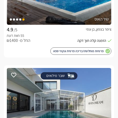
שיר האוס
צימר בצפון, בן עמי
/5
החל מ- ₪1400
פרטיות מוחלטת! בריכה פרטית וגקוזי ספא
שובר מילואים