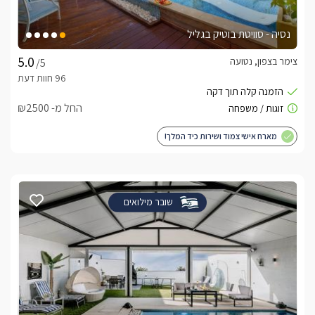
נסיה - סוויטת בוטיק בגליל
צימר בצפון, נטועה
/5
החל מ- ₪2500
מארח אישי צמוד ושירות כיד המלך!
שובר מילואים