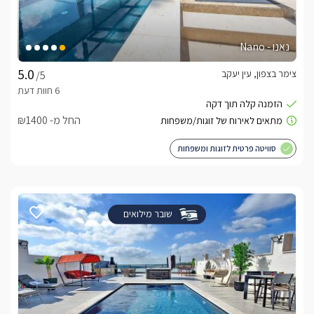
נאנו - Nano
צימר בצפון, עין יעקב
/5
החל מ- ₪1400
סוויטה פרטית לזוגות ומשפחות
שובר מילואים