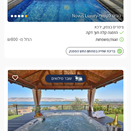
נובוס לקשורי-Novus Luxury
צימרים בצפון, ירכא
החל מ- ₪800
בריכת שחייה במתחם החוץ המפנק
שובר מילואים