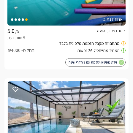
אחוזת נתיב
צימר בצפון, נטועה
/5
החל מ- ₪4000
וילת נופש מושלמת עם 8 חדרי שינה