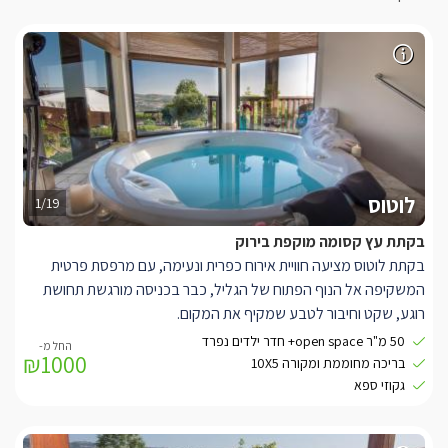
לוטוס
1/19
בקתת עץ קסומה מוקפת בירוק
בקתת לוטוס מציעה חוויית אירוח כפרית ונעימה, עם מרפסת פרטית
המשקיפה אל הנוף הפתוח של הגליל, כבר בכניסה מורגשת תחושת
רוגע, שקט וחיבור לטבע שמקיף את המקום.
חלל הבקתה מעוצב בחמימות ומכיל מיטה קינג סייז רחבה, לצד
50 מ"ר open space+ חדר ילדים נפרד
₪1000
מטבחון נוח (ללא אפשרות בישול) הכולל מכונת קפה ובר מים. פינת
בריכה מחוממת ומקורה 10X5
האוכל מעץ, קמין עצים לימי החורף, פינת ישיבה אינטימית עם ספה,
גקוזי ספא
שידה וטלוויזיה - כולם משתלבים יחד לאווירה ביתית ונינוחה.
במרכז הבקתה ממתין ג’קוזי עגול ומפנק, מוקף חלונות רפלקטיביים