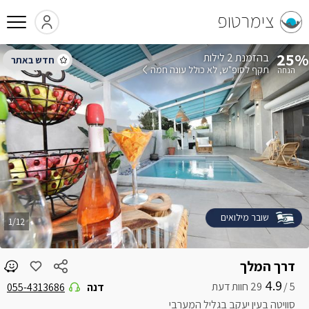
צימרטופ
25%
בהזמנת 2 לילות
תקף לסופ"ש
לא כולל עונה חמה
שובר מילואים
1/12
דרך המלך
4.9
5 /
דנה
055-4313686
סוויטה בעין יעקב בגליל המערבי