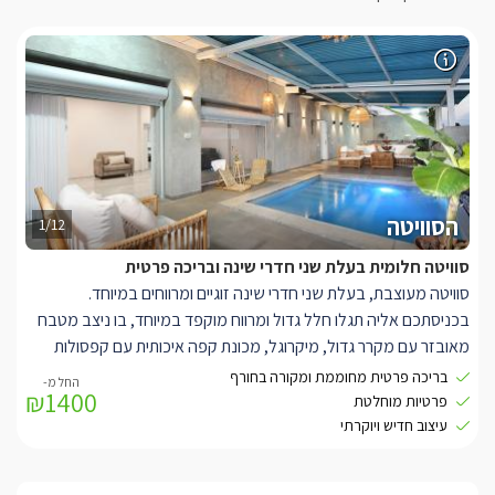
הסוויטה
1/12
סוויטה חלומית בעלת שני חדרי שינה ובריכה פרטית
סוויטה מעוצבת, בעלת שני חדרי שינה זוגיים ומרווחים במיוחד.
בכניסתכם אליה תגלו חלל גדול ומרווח מוקפד במיוחד, בו ניצב מטבח
מאובזר עם מקרר גדול, מיקרוגל, מכונת קפה איכותית עם קפסולות
ועוד. בסמוך לו ניצבת פינת אוכל לארבעה.
בריכה פרטית מחוממת ומקורה בחורף
₪1400
פרטיות מוחלטת
עם סלון ישיבה מרווח בו ספה נוחה הצופה אל טלוויזיה חדישה המחוברת
עיצוב חדיש ויוקרתי
לאינטרנט אלחוטי וכבלי YES.
לכל אחד מחדרי השינה קיים חדר רחצה נפרד, עם מקלחון עמידה,