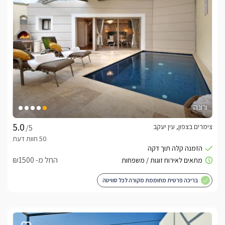
איזור החוץ הפרטי של הסוויטה
כבר ביציאתכם אל החצר תפגשו בבריכת השחיה המרהיבה, 
שקועה ומעוצבת עם תאורה תוך מימית, מחוממת ומקורה בחודשי 
החורף. סביבה ניצבות כורסאות רבות עשויות ראטן איכותי, עמדת 
עם מטבח חיצוני, תאורת ערב נעימה ושמיים פתוחים אין לנו ספק 
שהחופשה הבאה שלכם כאן תהיה וואו. 
דגשים על האירוח
ורונה
עם הגעתכם לסוויטה יחכו לכם שלל פינוקים כגון; בקבוק יין איכותי, 
צימרים בצפון, עין יעקב
/5
בתיאום מראש תוכלו ליהנות מארוחות מפנקות ועשירות. כמו כן, 
החל מ- ₪1500
שלל סגנונות עיסויי לגוף ולנפש עומדים לרשותכם להזמנה עם 
בריכה פרטית מחוממת מקורה לכל סוויטה
לציבור הדתי-  קיימת פלטה ומי חם לשבת, בית כנסת בקרבת מקום 
וקיימת גמישות ביציאה במוצ"ש מהמתחם. 
לצפייה במדיניות ותנאי הזמנה -
לחצו כאן