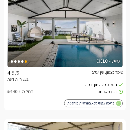
בעיצוב מודרני והשקעה לדיוק מוחלט
כבר כשתציצו בתמונות תגלו שהסוויטה עוצבה בקפידה ע"י מיטב 
בכניסתכם אליה תגלו חלל גדול ומרווח מוקפד במיוחד, בו ניצב 
מטבח מאובזר עם מקרר גדול, מיקרוגל, מכונת קפה איכותית עם 
עם סלון ישיבה מרווח בו ספה נוחה הצופה אל טלוויזיה חדישה 
לכל אחד מחדרי השינה קיים חדר רחצה נפרד, עם מקלחון עמידה, 
סיאלו- CIELO
שירותים ועמדת כיור מעוצבת ובה יחכו לכם מגבות רכות, חלוקי 
צימר בצפון, עין יעקב
/5
בכל אחד מחדרי השינה ניצבת מיטה זוגית גדולה, המוצעת 
במצעים רכים ונעימים הצופה אל החצר הפרטית דרך חלון הזזה 
ענק.
החל מ- ₪1400
בריכה וגקוזי ספא בפרטיות מוחלטת
בחורף
בריכה מחוממת ומקורה בפרטיות מוחלטת.