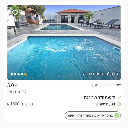
פברז’ה- סוויטת יוקרה
צימר בצפון, עין יעקב
/5
החל מ- ₪1800
בריכה מחוממת מקורה וגקוזי ספא