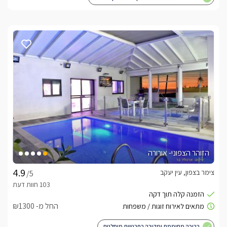
הזוהר הצפוני- אורורה
צימר בצפון, עין יעקב
/5
החל מ- ₪1300
בריכה מחוממת ומקורה בפרטיות מוחלטת