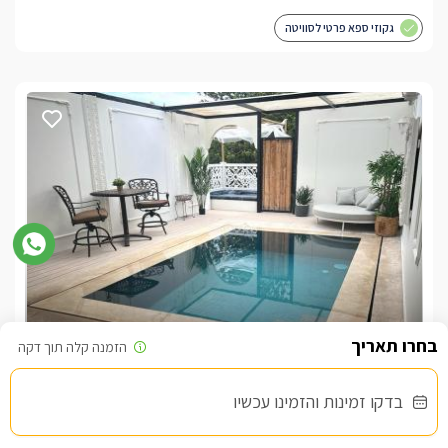
גקוזי ספא פרטי לסוויטה
סוויטת רויאל בלו-לזוגות בלבד
צימר בצפון, עין יעקב
/5
בדקו זמינות והזמינו עכשיו
החל מ- ₪1500