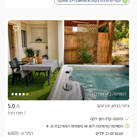
גקוזי פרטי בכל בקתה ובמתחם בריכה מפנקת
הסוויטה באחוזת נח
צימר בצפון, עין יעקב
/5
החל מ- ₪800