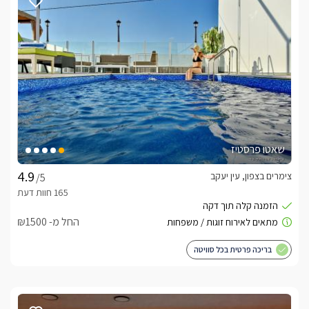
לידיעתכם, הפרטים המוצגים באתר: התפוסה המחירים והמבצעים
מעודכנים ומאומתים. תוכלו לבדוק ולבצע הזמנה באהבה רבה ♥
לפרטים נוספים או שאלות אנחנו פה לשירותכם
בברכה, דנה -
055-4313686
לצפייה באטרקציות ומסעדות בקרבת דרך המלך -
לחצו כאן
שאטו פרסטיז
צימרים בצפון, עין יעקב
/5
החל מ- ₪1500
בריכה פרטית בכל סוויטה