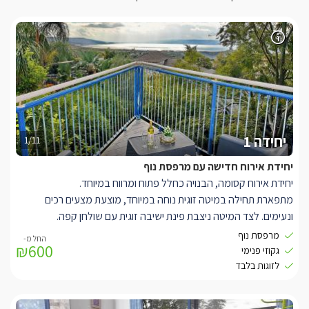
יחידה 1
1/11
יחידת אירוח חדישה עם מרפסת נוף
יחידת אירוח קסומה, הבנויה כחלל פתוח ומרווח במיוחד.
מתפארת תחילה במיטה זוגית נוחה במיוחד, מוצעת מצעים רכים
ונעימים. לצד המיטה ניצבת פינת ישיבה זוגית עם שולחן קפה.
עם טלויוזיה חדישה המחוברת לכבלי YES ואינטרנט אלחוטי במתחם.
מרפסת נוף
₪600
בסוויטה מטבחון מאובזר בכל שתצטרכו, החל ממכונת קפה, פינת קפה
גקוזי פנימי
ותה עם קומקום, מקרר, מיקרוגל, כירה חשמלית לפי בקשה, כיור, וכלי
לזוגות בלבד
הגשה בסייסים.
ליחידה המפנקת ג'קוזי פנימי זוגי גדול במיוחד עם ג'טים וכריות לנוחות