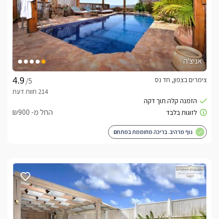
אניצ'ה
צימרים בצפון, חד נס
/5
החל מ- ₪900
נוף מרהיב. בריכה מחוממת במתחם