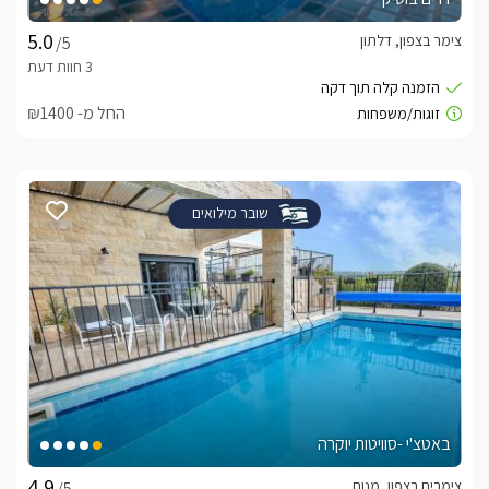
צימר בצפון, דלתון
/5
החל מ- ₪1400
שובר מילואים
באטצ'י -סוויטות יוקרה
צימרים בצפון, מנות
/5