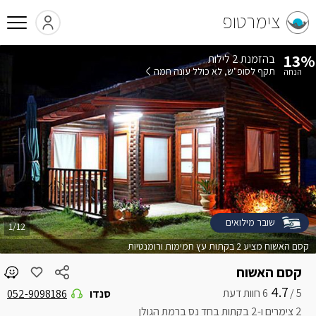
צימרטופ
13%
בהזמנת 2 לילות
תקף לסופ"ש
לא כולל עונה חמה
שובר מילואים
1/12
קסם האשוח מציע 2 בקתות עץ חמימות ורומנטיות
קסם האשוח
4.7
5 /
סנדו
052-9098186
2 צימרים ו-2 בקתות בחד נס ברמת הגולן