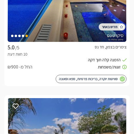
החורף.
כלול באירוח
בהגעתכם לכל אחת מארבעת היחידות תגלו בקבוק יין איכותי, 
סיקרט נס
כמו כן, מכונת אספרסו עם קפסולות להנאת המתארחים.
צימרים בצפון, חד נס
/5
אטרקציות
החל מ- ₪900
יישוב חד נס נמצא בקרבה מדהימה לכנרת (כ-5 דקות נסיעה) 
ובגישה מושלמת אל כל חופי הרחצה והאטרקציות 
סוויטות יוקרה, בריכות פרטיות, ספא וסאונה
שבסביבה. באיזור מסלולי טיולים, ספורט אתגרי, מסעדות ובתי קפה 
איכותיים, פארק ירדן, בריכת המשושים, חופי הכנרת ועוד.בקרבת 
הצימרים שלל אטרקציות נהדרות - מסלולי טיולים, ספורט אתגרי, 
מסעדות ובתי קפה איכותיים, פארק ירדן, בריכת המשושים, חופי 
הכנרת ועוד. 
לצפייה במדיניות ותנאי הזמנה -
לחצו כאן