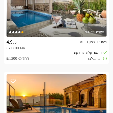
פיאצה דל סול
צימרים בצפון, חד נס
/5
החל מ- ₪1300