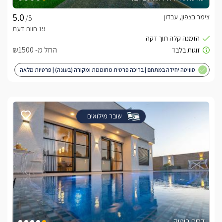
צימר בצפון, עבדון
/5
החל מ- ₪1500
סוויטה יחידה במתחם | בריכה פרטית מחוממת ומקורה (בעונה) | פרטיות מלאה
| מותאם לציבור הדתי
שובר מילואים
דרים בוטיק