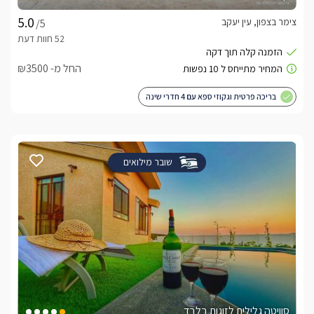
צימר בצפון, עין יעקב
/5
החל מ- ₪3500
בריכה פרטית וגקוזי ספא עם 4 חדרי שינה
שובר מילואים
סוויטה גלילית לזוגות בלבד