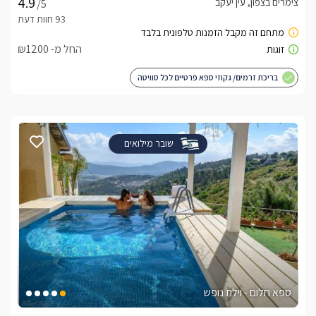
צימרים בצפון, עין יעקב
/5
החל מ- ₪1200
בריכת זרמים/ גקוזי ספא פרטיים לכל סוויטה
שובר מילואים
ספא חלום - וילת נופש