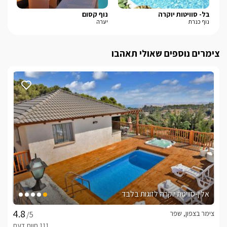
בל- סוויטות יוקרה
נוף קסום
סי-זן-
נוף כנרת
יערה
מעל
צימרים נוספים שאולי תאהבו
אלין-סוויטת יוקרה לזוגות בלבד
צימר בצפון, שפר
/5