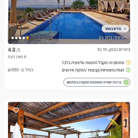
הזמנות טלפוניות בלבד
לפרטים נוספים או שאלות אנחנו פה לשירותכם
בברכה, סנדו -
052-9098186
האחוזה בחד נס
לצפייה באטרקציות ומסעדות בקרבת קסם האשוח -
לחצו כאן
צימרים בצפון, חד נס
/5
החל מ- ₪990
בריכת שחייה מחוממת ומקורה במתחם