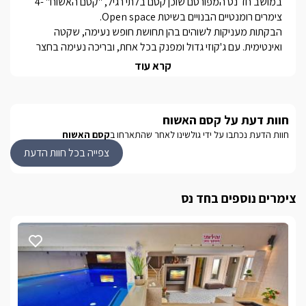
במושב חד נס המפורסם שוכן קסם בלתי רגיל, "קסם האשוח" -4 
הבקתות מעניקות לשוהים בהן תחושת חופש נעימה, שקטה 
ואינטימית. עם ג'קוזי גדול ומפנק בכל אחת, ובריכה נעימה בחצר 
קרא עוד
ברמת הגולן ובסביבת המושב חד נס תוכלו ליהנות ממגוון רחב של 
פעילויות תיירותיות. החל מנחלים, מסלולי הליכה רבים, קניונים 
חנויות ומסעדות מעולות.
חוות דעת על קסם האשוח
חוות הדעת נכתבו על ידי גולשינו לאחר שהתארחו ב
קסם האשוח
מתחם החוץ
צפייה בכל חוות הדעת
ברחבת החוץ של המתחם, משותפת לארבעת יחידות האירוח תיהנו 
ממדשאה ירוקה רחבת ידיים, בה פינת ברביקיו, משחקים פזורים 
צימרים נוספים בחד נס
בנוסף, תוכלו ליהנות מבריכה מפנקת במיוחד.
בחורף
לכל אחת מהבקתות או מהסוויטות שבמתחם גקוזי פנימי גדול 
מכונת אספרסו ועמדת קפה ותה לחמם את הימים הקרים של 