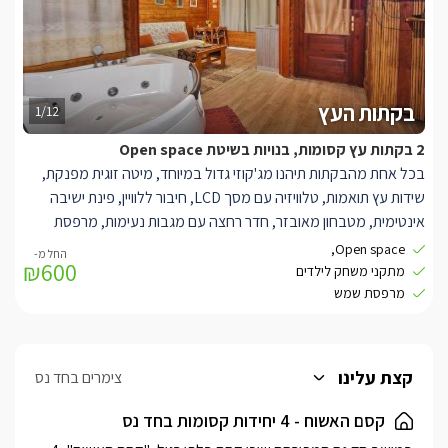
להשקיף אל הכנרת והרי הסביבה.
בקתות העץ
1/12
2 בקתות עץ קסומות, בנויות בשיטת Open space
בכל אחת מהבקתות תיהנו מג'קוזי גדול במיוחד, מיטה זוגית מפנקת,
שידות עץ תואמות, טלוויזיה עם מסך LCD, חיבור ללוויין, פינת ישיבה
אינטימית, מטבחון מאובזר, חדר רחצה עם מגבות נעימות, מרפסת
שמש כיפית ומתחם חוץ מלא מדשאות ומתקני משחק לילדים.
Open space,
₪600
מתקני משחק לילדים
מרפסת שמש
קצת עלינו
צימרים בחד נס
קסם האשוח - 4 יחידות קסומות בחד נס