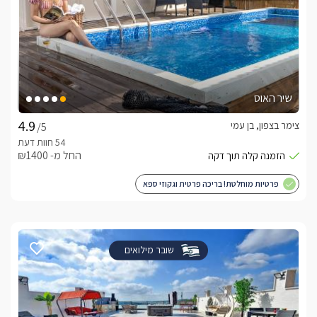
שיר האוס
צימר בצפון, בן עמי
/5
החל מ- ₪1400
פרטיות מוחלטת! בריכה פרטית וגקוזי ספא
שובר מילואים