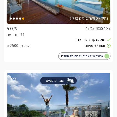
נסיה - סוויטת בוטיק בגליל
צימר בצפון, נטועה
/5
החל מ- ₪2500
מארח אישי צמוד ושירות כיד המלך!
שובר מילואים