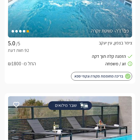
פברז’ה- סוויטת יוקרה
צימר בצפון, עין יעקב
/5
החל מ- ₪1800
בריכה מחוממת מקורה וגקוזי ספא
שובר מילואים