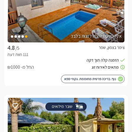
אלין-סוויטת יוקרה לזוגות בלבד
צימר בצפון, שפר
/5
החל מ- ₪1000
נוף. בריכה פרטית מחוממת. גקוזי ספא
שובר מילואים