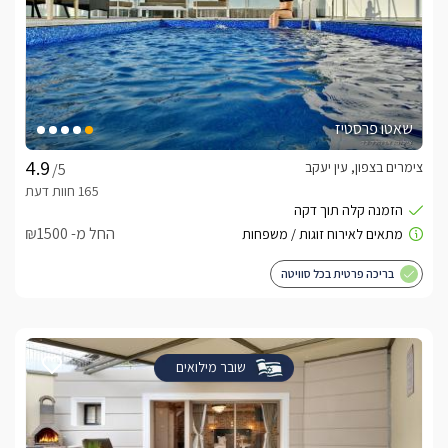
שאטו פרסטיז
צימרים בצפון, עין יעקב
/5
החל מ- ₪1500
בריכה פרטית בכל סוויטה
שובר מילואים