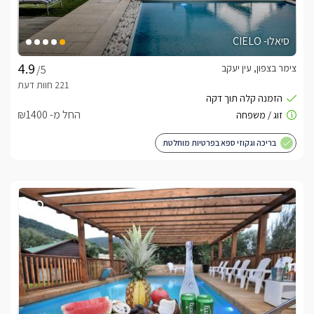
חורף קסום ויוקרתי
סיאלו- CIELO
חוויית האירוח של קפלנד מושלמת למתארחים בחורף, בעיקר הודות 
לטמפרטורה הקרירה המשמרת את נופי הטבע והגנים ותורמת 
צימר בצפון, עין יעקב
/5
למראה הקסום הנפלא ששורר כאן. בתוך המתחם תוכלו להתפנק 
בבריכת זרמים חמה ומקורה  ולצידה שתי מתקני סאונה יבשה, קמין 
עצים יוקרתי בכל אחד ממתחמי האירוח, כיבוד עשיר, ליהנות 
החל מ- ₪1400
מחוויית סרטים מושלמת שמציעים החדרים, משחקי פלייסטיישן 
בריכה וגקוזי ספא בפרטיות מוחלטת
שלג קל יורד בחורף ומאפשר למתארחים ליהנות ממנו במרבית 
העונה. 
ארוחות חגיגיות בתוך הטבע
קפלנד מציעה שדרוג של חוויית השהות במתחם ע"י ארוחות בוקר 
זוגיות עשירות וטריות וכן אפשרות לארוחות שף גורמה מיוחדות 
המוגשות למזמינים על פי תפריט לבחירה.לאורחי הבית במתת 
מצפה מטבח מאובזר לבישול ועבור כל אורחי המתחם ישנה פינת 
ברביקיו - בהם ניתן להשתמש ללא הגבלה. 