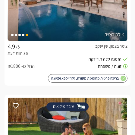
מילה בוטיק
צימר בצפון, עין יעקב
/5
החל מ- ₪1800
בריכה פרטית מחוממת מקורה, גקוזי ספא וסאונה
שובר מילואים