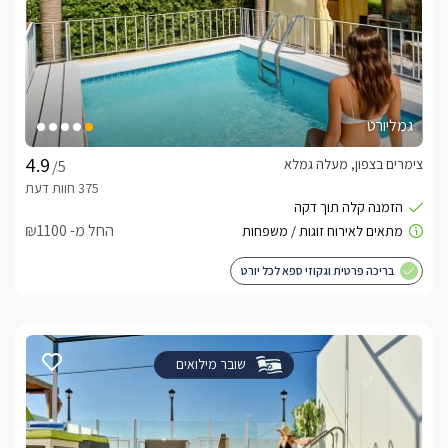
גמליורט
צימרים בצפון, מעלה גמלא
/5
החל מ- ₪1100
בריכה פרטית וגקוזי ספא לכל יורט
שובר מילואים