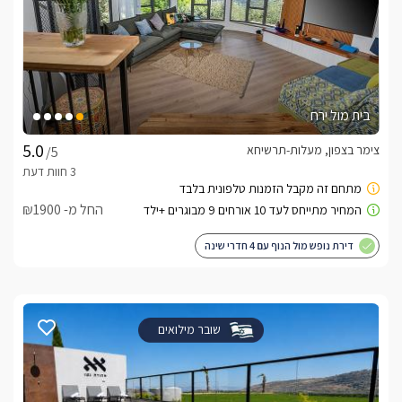
בית מול ירח
צימר בצפון, מעלות-תרשיחא
/5
החל מ- ₪1900
דירת נופש מול הנוף עם 4 חדרי שינה
שובר מילואים