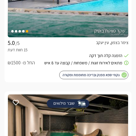
שקד סוויטת בוטיק
צימר בצפון, עין יעקב
/5
החל מ- ₪1500
גקוזי ספא מפנק ובריכה מחוממת ומקורה
שובר מילואים