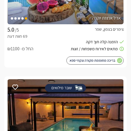
כלול באירוח
אדל אחוזת יוקרה
לינה + יין משובח מאת יקב בוטיק מקומי, שתייה קלה באריזה אישית 
ויוקרתית, ערכת שתייה חמה, מאפים מלוחים ומתוקים, שוקולדים, 
צימרים בצפון, שפר
/5
חטיפים, פירות העונה, תמרוקי רחצה, מגבות גוף, חלוקי רחצה 
* בתיאום מראש ובתוספת תשלום תוכלו להעצים את חווית החופשה 
החל מ- ₪1100
ע"י טיפולי גוף ועיסויים מצוות מקצועי.
בריכה מחוממת מקורה וגקוזי ספא
לצפייה באטרקציות ומסעדות בקרבת קפלנד -
לחצו
כאן
שובר מילואים