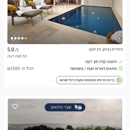
ורונה
צימרים בצפון, עין יעקב
/5
החל מ- ₪1500
בריכה פרטית מחוממת מקורה לכל סוויטה
שובר מילואים