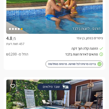
דורנס - לזוגות בלבד
צימרים בצפון, בן עמי
/5
החל מ- ₪1200
בריכה פרטית לכל סוויטה. פרטיות מוחלטת!
שובר מילואים