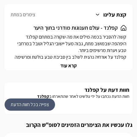
קצת עלינו
צימרים במתת
קפלנד - עולם תענוגות מודרני בתוך היער
קשה להסביר בכמה מילים את מה שקורה במתחם קפלנד 
היפהפה שבמושב מתת, גבוה מעל יישובי הגליל וטובל במרחבי 
קפלנד על אורחיה נהנית לשלב בין סביבת טבע בולטת ומרשימה 
לבין אינספור פיצ'רים מודרניים שבוודאי לא ציפיתם שייכנסו הנה 
קרא עוד
למעמקי היער צמחייה פראית, שבילי אבן, טרסות, בריכות דגי נוי 
ושדרות עצים אינסופיות מקשטות את גני המתחם העצום וחובקות 
חוות דעת על קפלנד
שלושת המתחמים עשויי אבן גלילית עתיקה ומעוצבים בהתאם, 
חוות הדעת נכתבו על ידי גולשינו לאחר שהתארחו ב
קפלנד
ניתנים להשכרה יחדיו ומאפשרים לזוגות ומשפחות לבלות את זמנן 
בחופשה רומנטית אקסקלוסיבית יוצאת מן הכלל.
צפייה בכל חוות הדעת
האירוח בקפלנד
גלו עכשיו את הצימרים הזמינים לסופ"ש הקרוב
הגדול שבהם הינו "הבית במתת" - המציע 2 חדרי שינה מפנקים 