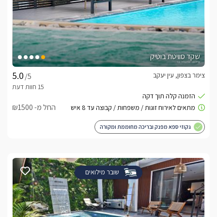
שקד סוויטת בוטיק
צימר בצפון, עין יעקב
/5
החל מ- ₪1500
גקוזי ספא מפנק ובריכה מחוממת ומקורה
שובר מילואים