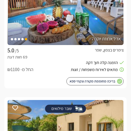
אדל אחוזת יוקרה
צימרים בצפון, שפר
/5
החל מ- ₪1100
בריכה מחוממת מקורה וגקוזי ספא
שובר מילואים