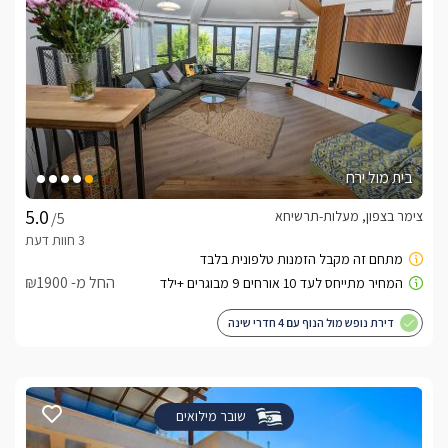
בית מול ירח
צימר בצפון, מעלות-תרשיחא
/5
החל מ- ₪1900
דירת נופש מול הנוף עם 4 חדרי שינה
שובר מילואים