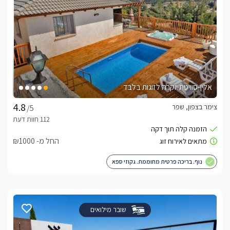
אלין-סוויטת יוקרה לזוגות בלבד
צימר בצפון, שפר
/5
החל מ- ₪1000
נוף. בריכה פרטית מחוממת. גקוזי ספא
שובר מילואים