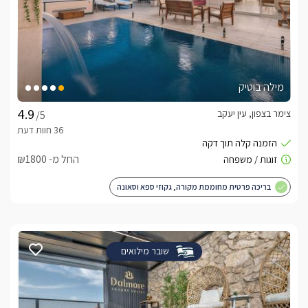
מילה בוטיק
צימר בצפון, עין יעקב
/5
החל מ- ₪1800
בריכה פרטית מחוממת מקורה, גקוזי ספא וסאונה
שובר מילואים