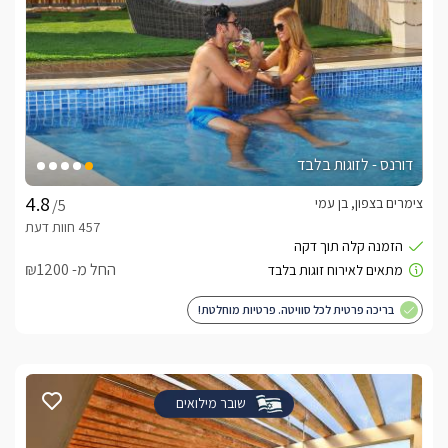
דורנס - לזוגות בלבד
צימרים בצפון, בן עמי
/5
החל מ- ₪1200
בריכה פרטית לכל סוויטה. פרטיות מוחלטת!
שובר מילואים