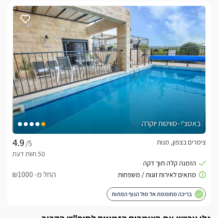
פנורמית מרהיבה אל שטחים גליליים פראיים, חורשים טבעיים 
הנושקים לשפת הבריכה הפרטית והג'קוזי ספא. 
כלול באירוח
בתוך הסוויטה מצפים לכם בקבוק יין , חלב, מיץ ממותק, פינת קפה 
ותה, פיצוחים ועוד. חדר הרחצה כולל חלוקי רחצה צחורים, מגבות 
רחצה איכותיות, מגבות פנים וידיים, מוצרי טואלטיקה, לרבות שמפו 
וסבונים.
בחורף
באטצ'י -סוויטות יוקרה
במתחם החוץ המפנק הבריכה הפרטית בסוויטת רומנטיק סקיי 
צימרים בצפון, מנות
/5
הבריכה מחוממת ומקורה בחודשי החורף (בסוויטת בלו סקיי לא 
תוכלו להנות גם מג'קוזי ספא פרטי והכל מול הנוף הקסום.
החל מ- ₪1000
בריכה מחוממת אל מול הנוף הפתוח
חשוב לדעת