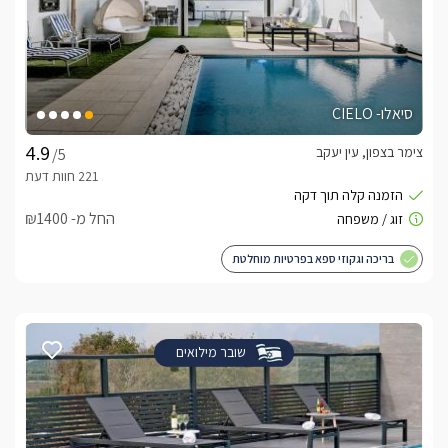
סיאלו- CIELO
צימר בצפון, עין יעקב
/5
החל מ- ₪1400
בריכה וגקוזי ספא בפרטיות מוחלטת
שובר מילואים