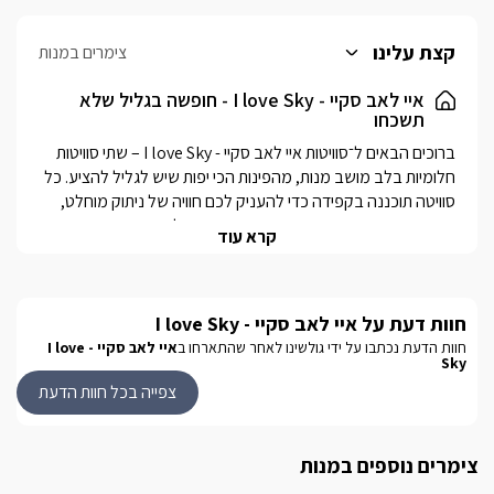
קצת עלינו
צימרים במנות
איי לאב סקיי - I love Sky - חופשה בגליל שלא
תשכחו
ברוכים הבאים ל־סוויטות איי לאב סקיי - I love Sky – שתי סוויטות 
חלומיות בלב מושב מנות, מהפינות הכי יפות שיש לגליל להציע. כל 
סוויטה תוכננה בקפידה כדי להעניק לכם חוויה של ניתוק מוחלט, 
עם עיצוב חמים ומודרני, תחושת פרטיות מושלמת, ונוף פתוח שגורם 
קרא עוד
בכל סוויטה תיהנו מבריכה פרטית משלכם, מוקפת דק עץ, צמחייה 
מטופחת ופינת ישיבה נעימה, בנוסף ג'קוזי ספא פרטי מפנק יחכה 
חוות דעת על איי לאב סקיי - I love Sky
לכם גם בחוץ, מול מרחבים ירוקים אינסופיים, כך שתוכלו להירגע 
חוות הדעת נכתבו על ידי גולשינו לאחר שהתארחו ב
איי לאב סקיי - I love
Sky
החלל הפנימי נעים ומזמין, עם סלון בעיצוב נקי וטלוויזיה חכמה, 
צפייה בכל חוות הדעת
מטבחון מאובזר בדיוק למה שצריך, ופינת אוכל קטנה לארוחות 
הסוויטות ממוקמות בלב הגליל המערבי, במרחק קצר מהים, 
צימרים נוספים במנות
מנחלים ציוריים, יקבים, מסעדות ואטרקציות – אבל עם שקט 