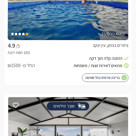
שאטו פרסטיז
צימרים בצפון, עין יעקב
/5
החל מ- ₪1500
בריכה פרטית בכל סוויטה
שובר מילואים