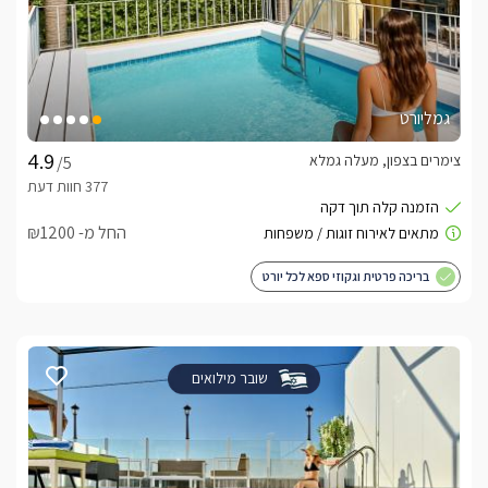
גמליורט
צימרים בצפון, מעלה גמלא
/5
החל מ- ₪1200
בריכה פרטית וגקוזי ספא לכל יורט
שובר מילואים