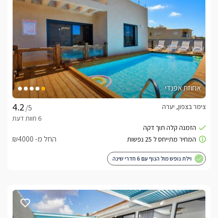
אחוזת אפנדי
צימר בצפון, יערה
/5
החל מ- ₪4000
וילת נופש מול הנוף עם 6 חדרי שינה