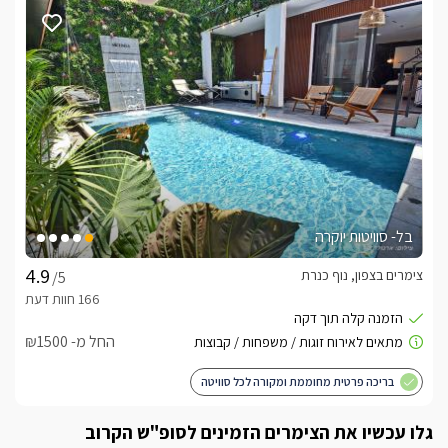
איזור החוץ פרטי לכל סוויטה
ביציאתכם אל החצר המפנקת והפרטית של כל אחת מהסוויטות 
תחכה לכם הבריכה הפרטית- מגודרת (מחוממת ומקורה בחודשי 
החורף 34 מעלות ), לצידה ניצבות מיטות שיזוף, שולחנות ופינות 
בסמוך לבריכה המפנקת ניצב ג'קוזי ספא מרווח ממנו ניתן להשקיף 
בל- סוויטות יוקרה
עוד תמצאו בחצר שולחן אוכל גדול במיוחד ובסמוך לו עמדת 
צימרים בצפון, נוף כנרת
/5
במתחם "גפן בוטיק" חדר מרווח ובו ספות נפתחות, שולחנות משחק 
:פינג פונג, כדורגל שולחן, והוקי אוויר בו תוכלו ליהנות ולהעביר את 
החל מ- ₪1500
בריכה פרטית מחוממת ומקורה לכל סוויטה
כלול באירוח
גלו עכשיו את הצימרים הזמינים לסופ"ש הקרוב