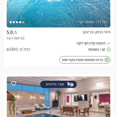
פברז’ה- סוויטת יוקרה
צימר בצפון, עין יעקב
/5
החל מ- ₪1800
בריכה מחוממת מקורה וגקוזי ספא
שובר מילואים