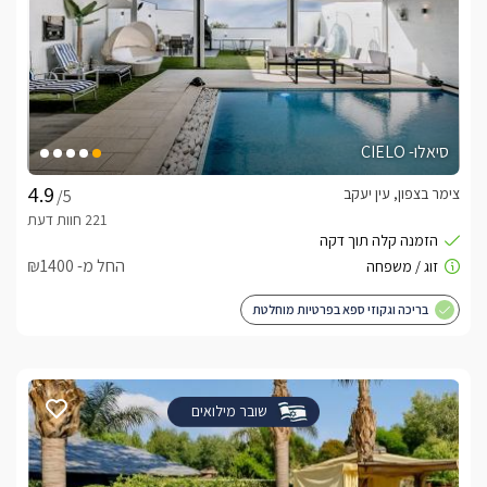
סיאלו- CIELO
צימר בצפון, עין יעקב
/5
החל מ- ₪1400
בריכה וגקוזי ספא בפרטיות מוחלטת
שובר מילואים