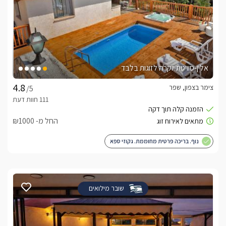
אלין-סוויטת יוקרה לזוגות בלבד
צימר בצפון, שפר
/5
החל מ- ₪1000
נוף. בריכה פרטית מחוממת. גקוזי ספא
שובר מילואים