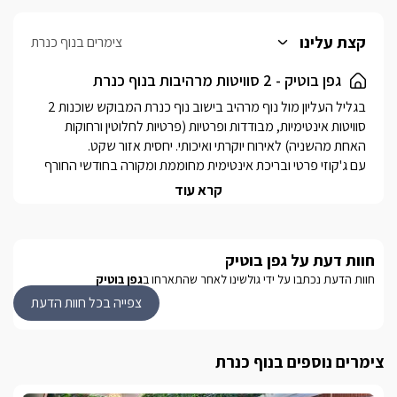
קצת עלינו
צימרים בנוף כנרת
גפן בוטיק - 2 סוויטות מרהיבות בנוף כנרת
בגליל העליון מול נוף מרהיב בישוב נוף כנרת המבוקש שוכנות 2 
סוויטות אינטימיות, מבודדות ופרטיות (פרטיות לחלוטין ורחוקות 
עם ג'קוזי פרטי ובריכת אינטימית מחוממת ומקורה בחודשי החורף 
קרא עוד
כל אחת מהן מתאימה לאירוח זוגי ורומנטי או אירוח משפחתי 
עם איזורי גן פרטיים בכל אחת ונוף פנורמי מרהיב הנצפה מהן.
חוות דעת על גפן בוטיק
חוות הדעת נכתבו על ידי גולשינו לאחר שהתארחו ב
גפן בוטיק
אירוח יוקרתי בסוויטות המפנקות
צפייה בכל חוות הדעת
לבעלי המתחם שתי סוויטות מרהיבות: "סוויטת גפן בוטיק" , "סוויטה 
צימרים נוספים בנוף כנרת
כל אחת מהסוויטות המרהיבות מתפארת בחלל מרכזי גדול ומרווח, 
חדרי שינה נפרדים, מטבח מאובזר, חדרי רחצה ואיזור גן פרטי 