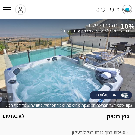
צימרטופ
10%
בהזמנת 2 לילות
תקף לאמצ"ש
לא כולל עונה חמה
שובר מילואים
1/16
גקוזי ספא לצד הבריכה המפנקת מחוממת ומקורהפרטית לסוויטה צופה לנוף הכנרת
גפן בוטיק
לא בפרסום
2 סוויטות בנוף כנרת בגליל העליון