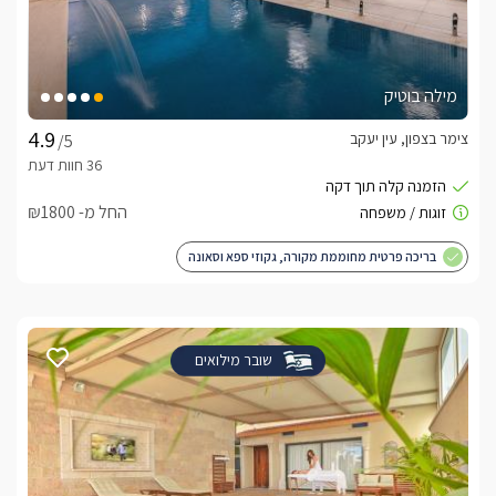
מילה בוטיק
צימר בצפון, עין יעקב
/5
החל מ- ₪1800
בריכה פרטית מחוממת מקורה, גקוזי ספא וסאונה
שובר מילואים