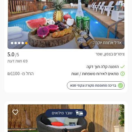
אדל אחוזת יוקרה
צימרים בצפון, שפר
/5
החל מ- ₪1100
בריכה מחוממת מקורה וגקוזי ספא
שובר מילואים