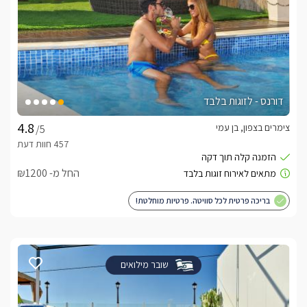
דורנס - לזוגות בלבד
צימרים בצפון, בן עמי
/5
החל מ- ₪1200
בריכה פרטית לכל סוויטה. פרטיות מוחלטת!
שובר מילואים