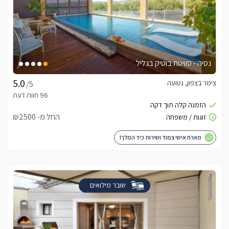
נסיה - סוויטת בוטיק בגליל
צימר בצפון, נטועה
/5
החל מ- ₪2500
מארח אישי צמוד ושירות כיד המלך!
שובר מילואים