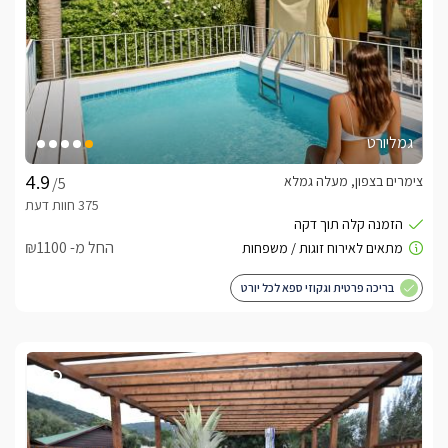
גמליורט
צימרים בצפון, מעלה גמלא
/5
החל מ- ₪1100
בריכה פרטית וגקוזי ספא לכל יורט