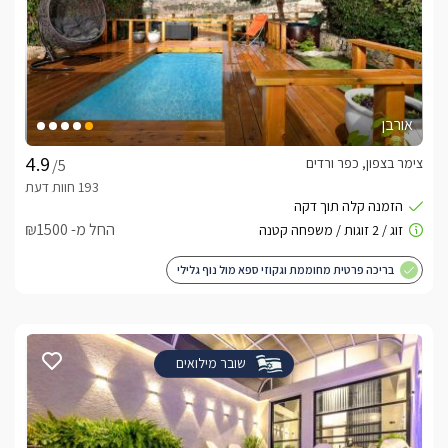
אורבן
צימר בצפון, כפר ורדים
/5
החל מ- ₪1500
בריכה פרטית מחוממת וגקוזי ספא מול נוף גלילי
שובר מילואים