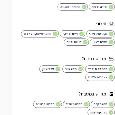
בריכה פרטית
מחוממת ומקורה
חיצוני
גקוזי ספא פרטי
פינת ברביקיו
מתקני משחקים לילדים
מטבח חיצוני
מיטות שיזוף
מה יש בפנים?
חדר ילדים נפרד
מיזוג אויר
ערוצי yes
אינטרנט אלחוטי
מה יש במטבח?
מכונת קפה
מטבח מאובזר
מטבחון בסוויטה
פינת קפה ותה