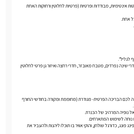
בגליל העליון מול נוף מרהיב בישוב נוף כנרת המבוקש שוכנות 2 סוויטות אינטימיות, מבודדות ופרטיות (פרטיות לחלוטין ורחוקות האחת 
ביציאתכם אל החצר המפנקת והפרטית של כל אחת מהסוויטות תחכה לכם הבריכה הפרטית- מגודרת (מחוממת ומקורה בחודשי החורף 
במתחם "גפן בוטיק" חדר מרווח ובו ספות נפתחות, שולחנות משחק :פינג פונג, כדורגל שולחן, והוקי אוויר בו תוכלו ליהנות ולהעביר את 