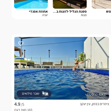
מש
פסגת הגליל-לזוגות בלבד
אחוזת אפנדי
מנות
יערה
שובר מילואים
שאטו פרסטיז
צימרים בצפון, עין יעקב
/5