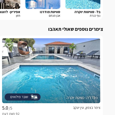
בל- סוויטות יוקרה
סוויטת מודרנו
אפיריון- לזוגו
נוף כנרת
אבן מנחם
חזון
צימרים נוספים שאולי תאהבו
שובר מילואים
פברז’ה- סוויטת יוקרה
צימר בצפון, עין יעקב
/5