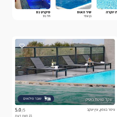
ת יוקרה
שיר האוס
סיקרט נס
בן עמי
חד נס
שובר מילואים
שקד סוויטת בוטיק
צימר בצפון, עין יעקב
/5