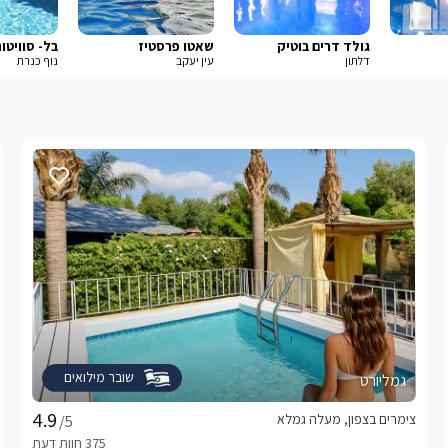
גולד דרים בוטיק
שאטו פרסטיז
בל- סוויטו
דלתון
עין יעקב
נוף כנרת
שובר מילואים
גמליורט
צימרים בצפון, מעלה גמלא
/5