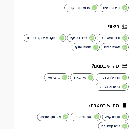
בריכה פרטית
מחוממת ומקורה
חיצוני
גקוזי ספא פרטי
פינת ברביקיו
מתקני משחקים לילדים
מטבח חיצוני
מיטות שיזוף
מה יש בפנים?
חדר ילדים נפרד
מיזוג אויר
ערוצי yes
אינטרנט אלחוטי
מה יש במטבח?
מכונת קפה
מטבח מאובזר
מטבחון בסוויטה
פינת קפה ותה