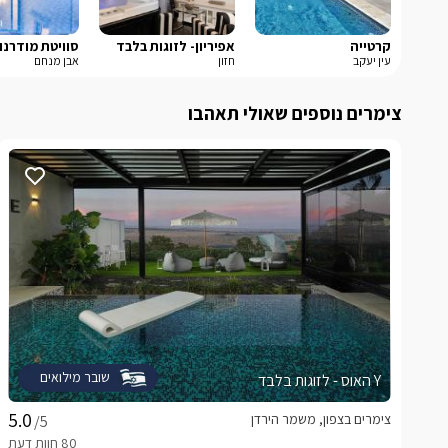
קרטייה
אפיריון- לזוגות בלבד
סוויטת מודרנו
עין יעקב
חזון
אבן מנחם
צימרים נוספים שאולי תאהבו
שובר מילואים
Y האוס - לזוגות בלבד
צימרים בצפון, משמר הירדן
/5