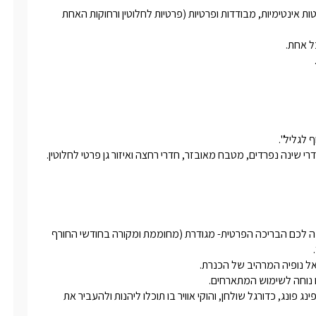
בגליל העליון מול נוף מרהיב בישוב נוף כנרת המבוקש שוכנות 2 סוויטות אינטימיות, מבודדות ופרטיות (פרטיות לחלוטין ורחוקות האחת 
ביציאתכם אל החצר המפנקת והפרטית של כל אחת מהסוויטות תחכה לכם הבריכה הפרטית- מגודרת (מחוממת ומקורה בחודשי החורף 
במתחם "גפן בוטיק" חדר מרווח ובו ספות נפתחות, שולחנות משחק :פינג פונג, כדורגל שולחן, והוקי אוויר בו תוכלו ליהנות ולהעביר את 