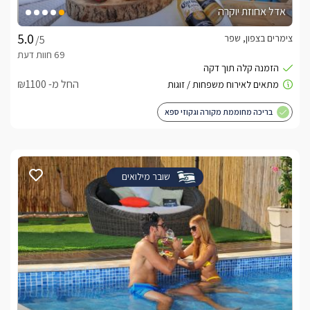
אדל אחוזת יוקרה
צימרים בצפון, שפר
/5
החל מ- ₪1100
בריכה מחוממת מקורה וגקוזי ספא
שובר מילואים