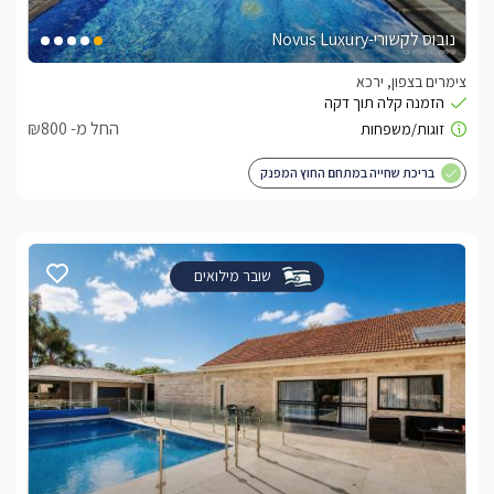
נובוס לקשורי-Novus Luxury
צימרים בצפון, ירכא
החל מ- ₪800
בריכת שחייה במתחם החוץ המפנק
שובר מילואים