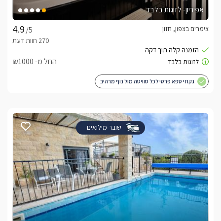
אפיריון- לזוגות בלבד
צימרים בצפון, חזון
/5
החל מ- ₪1000
גקוזי ספא פרטי לכל סוויטה מול נוף מרהיב
שובר מילואים