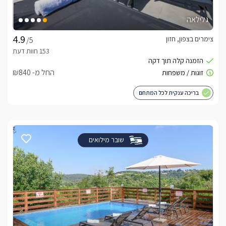
גלילאה
צימרים בצפון, חזון
/5
החל מ- ₪840
בריכה ענקית לכל המתחם
שובר מילואים