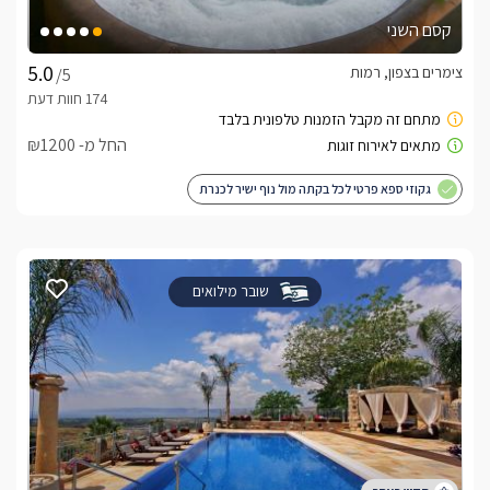
קסם השני
צימרים בצפון, רמות
/5
החל מ- ₪1200
גקוזי ספא פרטי לכל בקתה מול נוף ישיר לכנרת
שובר מילואים