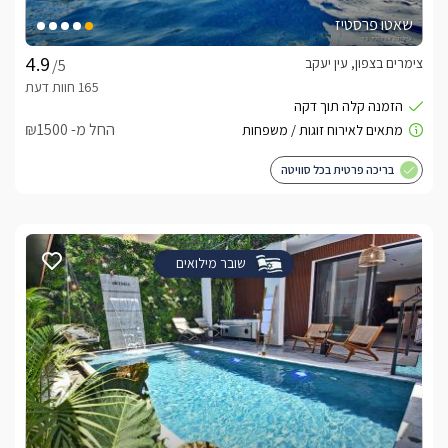
שאטו פרסטיז
צימרים בצפון, עין יעקב
/5
החל מ- ₪1500
בריכה פרטית בכל סוויטה
שובר מילואים