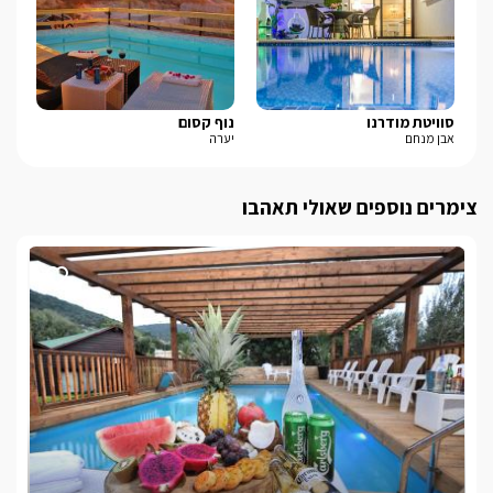
סוויטת מודרנו
נוף קסום
שי
אבן מנחם
יערה
בן 
צימרים נוספים שאולי תאהבו