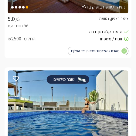
נסיה - סוויטת בוטיק בגליל
צימר בצפון, נטועה
/5
החל מ- ₪2500
מארח אישי צמוד ושירות כיד המלך!
שובר מילואים