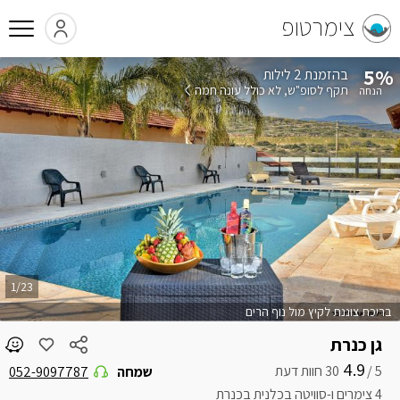
צימרטופ
5%
בהזמנת 2 לילות
תקף לסופ"ש
לא כולל עונה חמה
1/23
בריכת צוננת לקיץ מול נוף הרים
גן כנרת
4.9
5 /
שמחה
052-9097787
4 צימרים ו-סוויטה בכלנית בכנרת