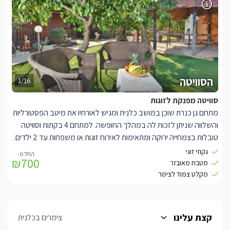
המתחם קרוב מאוד לחופי הכנרת ולשלל האטרקציות בסביבה.
הסוויטה
1/16
סוויטה מפנקת לזוגות
מתחם גן כנרת שוכן במושב כלנית ומגיש לאורחיו את מיטב הפסטורליות
והשלווה שניתן לזכות לה במהלך החופשה. למתחם 4 בקתות וסוויטה
טובלות בצמחייה ירוקה ומתאימות לאירוח זוגות או משפחות עד 2 ילדים.
בסוויטה הרומנטית יש ג'קוזי זוגי ביחידה. מטבחון מאובזר והרבה
גקוזי זוגי
₪700
פינוקים. תאורה רומנטית, LCD. הסוויטה והבקתות חולקות מתחם גן
מטבח מאובזר
משותף ובו בריכת שחייה הפונה אל הנוף.
מקלט צמוד לצימר
קצת עלינו
צימרים בכלנית