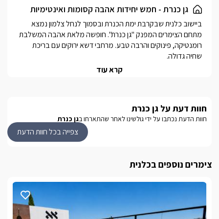
גן כנרת - חמש יחידות אהבה קסומות ואינטימיות
ביישוב כלנית שבקרבת ימת הכנרת ובסמוך לנחל צלמון נמצא 
מתחם הצימרים המפנק "גן כנרת". חופשה מלאת אהבה המשלבת 
רומנטיקה, פינוקים והרבה טבע. מרחבי דשא ירוקים עם בריכת 
המארחים דוגלים ביחס אישי לכל אורח וביצירת מרחב פרטי ראוי 
קרא עוד
בסביבה הקרובה תיהנו מטיולי טרקטורונים וג'יפים, רכיבה על 
סוסים, קיאקים, ביקור באתר נחל צלמון, ביקור באתרי רמת הגולן 
חוות דעת על גן כנרת
ויקבי הגולן, גלישה בחרמון, טיולי טבע (מסלולי רמת הגולן, מסלול 
חוות הדעת נכתבו על ידי גולשינו לאחר שהתארחו ב
גן כנרת
נחל צלמון, נחל עמוד, מעיין ברוך, זוויתן, ג'ילבון ועוד...)
צפייה בכל חוות הדעת
מבט פנים
צימרים נוספים בכלנית
בכל הבקתות ובסוויטה המרווחת תהנו מחלל גדול הכולל מיטה 
נוחה ומפוארת עטופה במצעים רכים ונעימים, העיצוב בסגנון נקי 
ונעים כאשר הצבע הלבן שולט ומשרה אווירה רומנטית, משותף 
לכולן ג'קוזי זוגי גדול ומפנק, פינת ישיבה ופינת אוכל, מסך LCD עם 
חיבור לערוצי yes, מיזוג אוויר ומטבחון מאובזר הכולל:מקרר, 
מיקרוגל, קומקום, פינת קפה/תה וכיריים חשמליות.*בסוויטה 