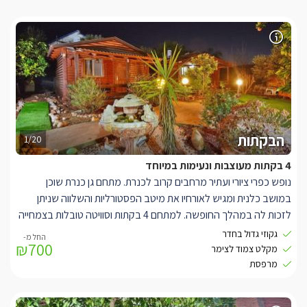
הבקתות
1/20
4 בקתות מעוצבות ונעימות במיוחד
נופש כפרי ציורי ועתיר מרחבים קרוב לכנרת. מתחם גן כנרת שוכן
במושב כלנית ומגיש לאורחיו את מיטב הפסטורליות והשלווה שניתן
לזכות לה במהלך החופשה. למתחם 4 בקתות וסוויטה טובלות בצמחייה
ירוקה ומתאימות לאירוח זוגות או משפחות עד 2 ילדים. פנים הבקתות
גקוזי גדול בחדר
₪700
בעיצוב דומה, בריהוט עץ כפרי ותאורה רומנטית. המיטה הזוגית הגדולה
מקלט צמוד לצימר
ניצבת במרכז ולצידה ג'קוזי מרובע גדול עטוף אבן. לרשותכם מרפסת
מרפסת
דק חיצונית ופרטית לכל בקתה המשקיפה אל הגן. כל היחידות חולקות
בריכה גדולה ובנויה, פינות פיקניק מוצלות וצמחייה עשירה במיוחד.