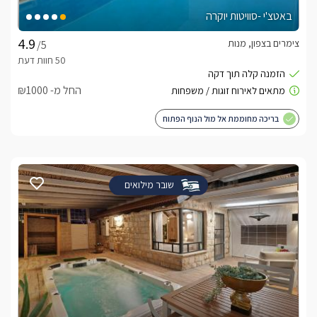
באטצ'י -סוויטות יוקרה
צימרים בצפון, מנות
/5
החל מ- ₪1000
בריכה מחוממת אל מול הנוף הפתוח
שובר מילואים