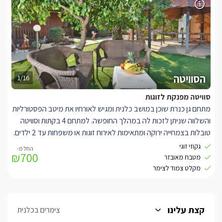
המתחם קרוב מאוד לחופי הכנרת ולשלל האטרקציות בסביבה.
הסוויטה
1/16
סוויטה מפנקת לזוגות
מתחם גן כנרת שוכן במושב כלנית ומגיש לאורחיו את מיטב הפסטורליות
והשלווה שניתן לזכות לה במהלך החופשה. למתחם 4 בקתות וסוויטה
טובלות בצמחייה ירוקה ומתאימות לאירוח זוגות או משפחות עד 2 ילדים.
בסוויטה הרומנטית יש ג'קוזי זוגי ביחידה. מטבחון מאובזר והרבה
גקוזי זוגי
₪700
פינוקים. תאורה רומנטית, LCD. הסוויטה והבקתות חולקות מתחם גן
מטבח מאובזר
משותף ובו בריכת שחייה הפונה אל הנוף.
מקלט צמוד לצימר
קצת עלינו
צימרים בכלנית