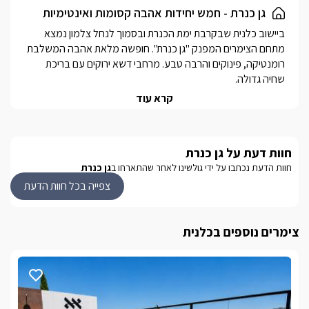
גן כנרת - חמש יחידות אהבה קסומות ואינטימיות
ביישוב כלנית שבקרבת ימת הכנרת ובסמוך לנחל צלמון נמצא 
מתחם הצימרים המפנק "גן כנרת". חופשה מלאת אהבה המשלבת 
רומנטיקה, פינוקים והרבה טבע. מרחבי דשא ירוקים עם בריכת 
המארחים דוגלים ביחס אישי לכל אורח וביצירת מרחב פרטי ראוי 
קרא עוד
בסביבה הקרובה תיהנו מטיולי טרקטורונים וג'יפים, רכיבה על 
סוסים, קיאקים, ביקור באתר נחל צלמון, ביקור באתרי רמת הגולן 
חוות דעת על גן כנרת
ויקבי הגולן, גלישה בחרמון, טיולי טבע (מסלולי רמת הגולן, מסלול 
חוות הדעת נכתבו על ידי גולשינו לאחר שהתארחו ב
גן כנרת
נחל צלמון, נחל עמוד, מעיין ברוך, זוויתן, ג'ילבון ועוד...)
צפייה בכל חוות הדעת
מבט פנים
צימרים נוספים בכלנית
בכל הבקתות ובסוויטה המרווחת תהנו מחלל גדול הכולל מיטה 
נוחה ומפוארת עטופה במצעים רכים ונעימים, העיצוב בסגנון נקי 
ונעים כאשר הצבע הלבן שולט ומשרה אווירה רומנטית, משותף 
לכולן ג'קוזי זוגי גדול ומפנק, פינת ישיבה ופינת אוכל, מסך LCD עם 
חיבור לערוצי yes, מיזוג אוויר ומטבחון מאובזר הכולל:מקרר, 
מיקרוגל, קומקום, פינת קפה/תה וכיריים חשמליות.*בסוויטה 