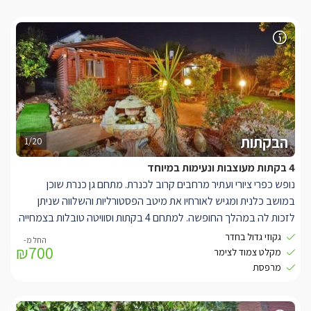
הבקתות
1/20
4 בקתות מעוצבות ונעימות במיוחד
נופש כפרי ציורי ועתיר מרחבים קרוב לכנרת. מתחם גן כנרת שוכן
במושב כלנית ומגיש לאורחיו את מיטב הפסטורליות והשלווה שניתן
לזכות לה במהלך החופשה. למתחם 4 בקתות וסוויטה טובלות בצמחייה
ירוקה ומתאימות לאירוח זוגות או משפחות עד 2 ילדים. פנים הבקתות
גקוזי גדול בחדר
₪700
בעיצוב דומה, בריהוט עץ כפרי ותאורה רומנטית. המיטה הזוגית הגדולה
מקלט צמוד לצימר
ניצבת במרכז ולצידה ג'קוזי מרובע גדול עטוף אבן. לרשותכם מרפסת
מרפסת
דק חיצונית ופרטית לכל בקתה המשקיפה אל הגן. כל היחידות חולקות
בריכה גדולה ובנויה, פינות פיקניק מוצלות וצמחייה עשירה במיוחד.