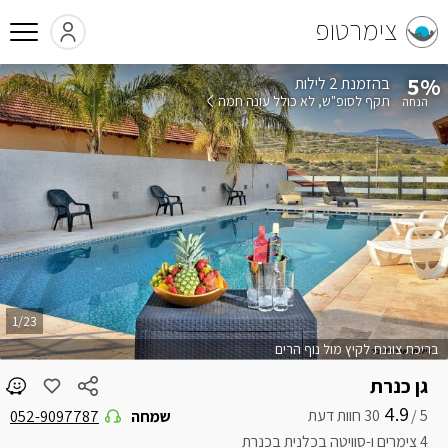
צימרטופ
5%
בהזמנת 2 לילות
תקף לסופ"ש
לא כולל עונה חמה
1/23
בריכת צוננת לקיץ מול נוף הרים
גן כנרת
4.9
5 /
שמחה
052-9097787
4 צימרים ו-סוויטה בכלנית בכנרת