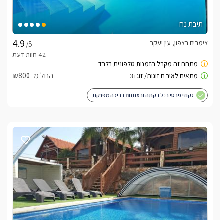
תיבת נח
צימרים בצפון, עין יעקב
/5
החל מ- ₪800
גקוזי פרטי בכל בקתה ובמתחם בריכה מפנקת