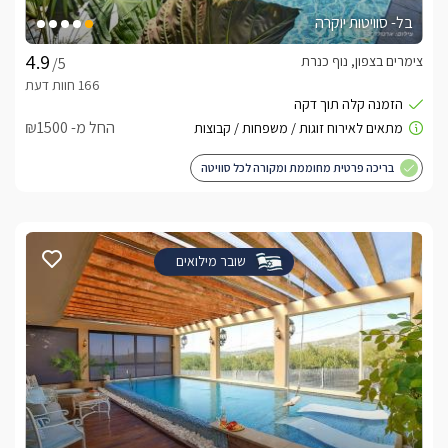
בל- סוויטות יוקרה
צימרים בצפון, נוף כנרת
/5
החל מ- ₪1500
בריכה פרטית מחוממת ומקורה לכל סוויטה
שובר מילואים