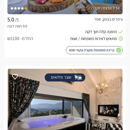
אדל אחוזת יוקרה
צימרים בצפון, שפר
/5
החל מ- ₪1100
בריכה מחוממת מקורה וגקוזי ספא
שובר מילואים