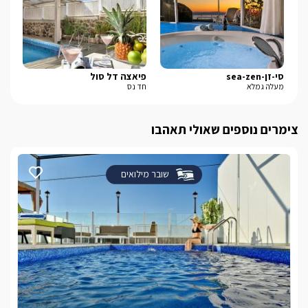
סי-זן-sea-zen
פיאצה דל סול
סי
מעלה גמלא
חד נס
חד 
צימרים נוספים שאולי תאהבו
שובר מילואים