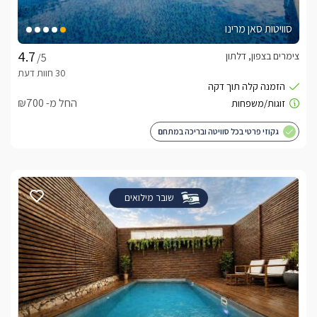
סוויטות סאן מרינו
צימרים בצפון, דלתון
/5
החל מ- ₪700
גקוזי פרטי בכל סוויטה ובריכה במתחם
שובר מילואים