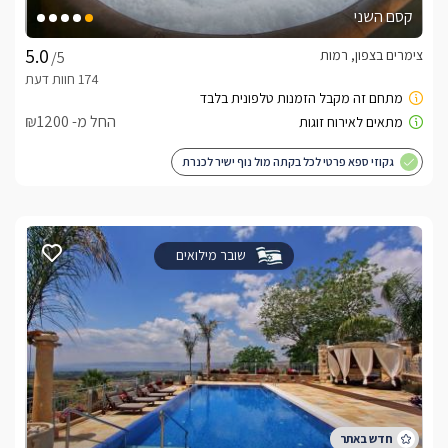
קסם השני
צימרים בצפון, רמות
/5
החל מ- ₪1200
גקוזי ספא פרטי לכל בקתה מול נוף ישיר לכנרת
שובר מילואים