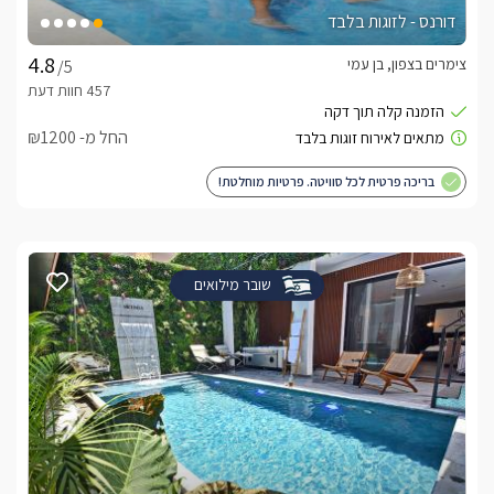
דורנס - לזוגות בלבד
צימרים בצפון, בן עמי
/5
החל מ- ₪1200
בריכה פרטית לכל סוויטה. פרטיות מוחלטת!
שובר מילואים