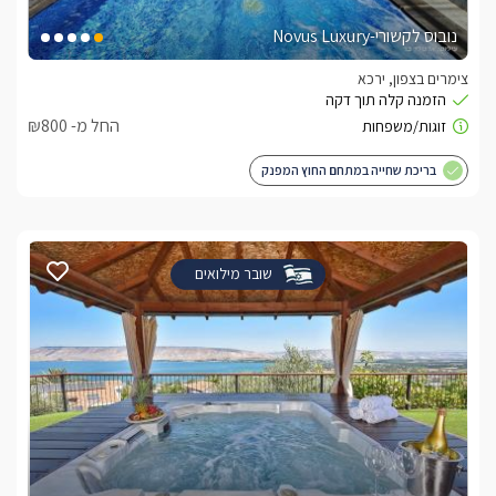
נובוס לקשורי-Novus Luxury
צימרים בצפון, ירכא
החל מ- ₪800
בריכת שחייה במתחם החוץ המפנק
שובר מילואים