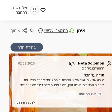
שלום אורח!
התחבר
איתן
התקשרו עכשיו
שיתוף
בחירת חדר
5
Neta Solomon
02.08.2026
/5
התארחנו ב
יורט 2
תודה על הכל
היורט של איתן ואיה פשוט מקסים. פיסת גן עדן שקטה בצפון עם
פינוקים מכל טוב ומענה זמין, מהיר וחם. מושלם לחופשה זוגית ליד
הכנרת, ממליצה מאוד!!! בדיוק כמו בתיאור ובתמונות ונקי מאוד.
מעל המצופה
בטוחה שנחזור בהזדמנות, תודה על הכל.
לכל החוות דעת