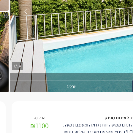
1/14
יורט 1
ד לאירוח מפנק
₪1100
ה תהנו ממיטה זוגית גדולה ומעוצבת מעץ,
מסך LCD 32' בערוצי yes עם מערכת קולנוע ביתית