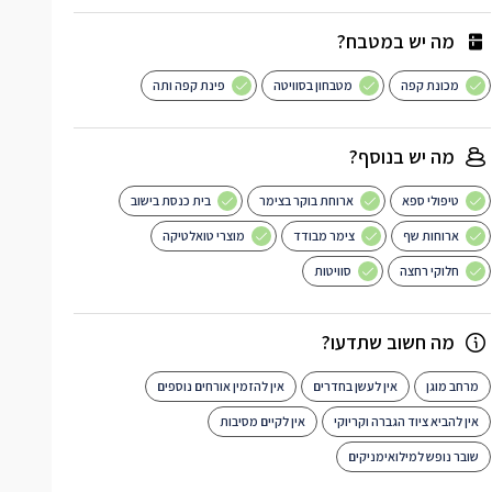
מה יש במטבח?
מכונת קפה
מטבחון בסוויטה
פינת קפה ותה
מה יש בנוסף?
טיפולי ספא
ארוחת בוקר בצימר
בית כנסת בישוב
ארוחות שף
צימר מבודד
מוצרי טואלטיקה
חלוקי רחצה
סוויטות
מה חשוב שתדעו?
מרחב מוגן
אין לעשן בחדרים
אין להזמין אורחים נוספים
אין להביא ציוד הגברה וקריוקי
אין לקיים מסיבות
שובר נופש למילואימניקים