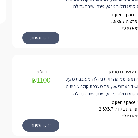
גן DVD, ג'קוזי גדול ורומנטי, פינת ישיבה גדולה
דר רחצה מרווח, שולחן סעודה ומטבחון
לואו: מכונת אספרסו, מקרר גדול,
ית 2.5X5.7
ספא פרטי
קומקום, פלטת שבת, פינת קפה וכלי
הפרטי לכל סוויטה תיהנו ממרחב פרטי
ופח הגולל בריכת שחייה ענקית וצלולה.
לצד הבריכה האט טאב רותח עד 40 מעלות,
יבה גדולה, פינת ברביקיו, ערסלים ומיטות
ם לאירוח מפנק
₪1100
ה תהנו ממיטה זוגית גדולה ומעוצבת מעץ,
מסך LCD 32' בערוצי yes עם מערכת קולנוע ביתית
גן DVD, ג'קוזי גדול ורומנטי, פינת ישיבה גדולה
דר רחצה מרווח, שולחן סעודה ומטבחון
לואו: מכונת אספרסו, מקרר גדול,
טית בגודל 2.5X5.7
ספא פרטי
קומקום, פלטת שבת, פינת קפה וכלי
הפרטי לכל סוויטה תיהנו ממרחב פרטי