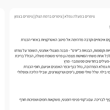
ופח הגולל בריכת שחייה ענקית וצלולה,
לצידה האט טאב המגיע ל40 מעלות , ופרגולת
ה, פינת ברביקיו, ערסלים ומיטות שיזוף.
צימרים במעלה גמלא
צימרים ברמת הגולן
צימרים בצפון
חופשה פרטית, מפוארת וייחודית לזוגות ומשפחות, בשילוב מגוון פינוקים איכותיים וקרבה מדהימה אל מיטב האטרקציות באזורי הכנרת 
מתחם גמליורט מציע חופשה שלווה ומפוארת הכוללת 2 סוויטות פרטיות וקסומות, הבנויות כ"יורט" - מבנה מונגולי אותנטי, השומר על צורתו 
המקורית כלפי חוץ ומעוצב בקווים סולידיים ורומנטיים בחלקו הפנימי.לכל אחת משתי הסוויטות מצפה גן פרטי מטופח משלה, הכולל בריכת 
מתחם גמליורט שוכן במושב מעלה גמלא  ובקרבה מעולה אל שמורת גמלא המרהיבה, נחל כנף וכפר האמנים אניעם, חופי הכנרת 
במרחק נסיעה קצר, לצידם מגוון מסעדות, פעילויות ספורט ימי ומתחמי בילוי. שלל טיולי סוסים, ג'יפים וטרקטורונים, שבילי הליכה ומסלולי 
כל סוויטה תפנק אתכם בהאט טאב המחומם עד - 40 מעלות, המשקיף לבריכה. עם ג'קוזי פנימי רומנטי, משקאות חמים ושמיכות חורף 