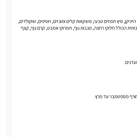
פינוקים ומטעמים שונים דוגמת בקבוק יין מאת יקבי יינות הגולן, בירות הייניקן, מיץ תפוזים טבעי, משקאות קלים ומוגזים, חטיפים, שוקולדים, 
סלסלת פירות בעונת הקיץ, ערכת שתייה חמה מלאה, ערכת ספא איכותית הכולל חלוקי רחצה, מגבות גוף, תמרוקי אמבט, קרם גוף, קצף 
עדנים.