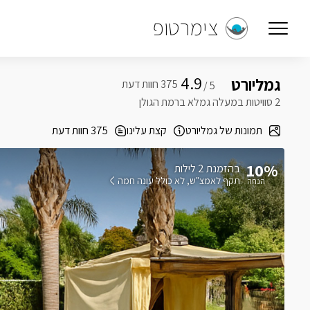
צימרטופ
4.9
גמליורט
5 /
2 סוויטות במעלה גמלא ברמת הגולן
תמונות של גמליורט
קצת עלינו
375 חוות דעת
10%
בהזמנת 2 לילות
תקף לאמצ"ש
לא כולל עונה חמה