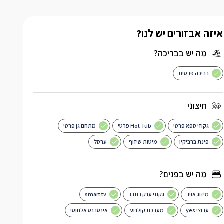
איזה אבזורים יש לנו?
מה יש בבריכה?
בריכה פרטית
חיצוני
גקוזי ספא פרטי
Hot Tub פרטי
מתחם גן פרטי
פינת ברביקיו
מיטות שיזוף
ערסל
מה יש בפנים?
מיזוג אויר
גקוזי ענק בחדר
smart tv
ערוצי yes
מערכת קולנוע
אינטרנט אלחוטי