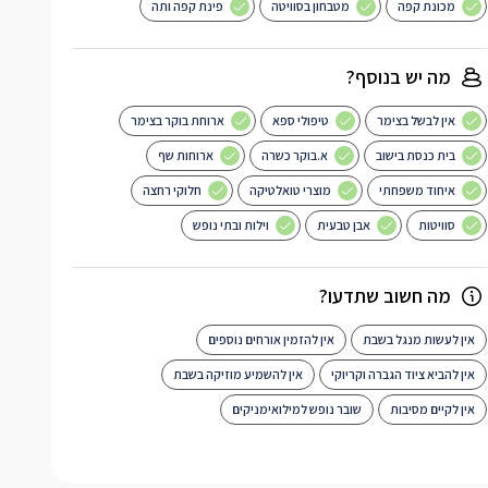
מכונת קפה
מטבחון בסוויטה
פינת קפה ותה
מה יש בנוסף?
אין לבשל בצימר
טיפולי ספא
ארוחת בוקר בצימר
בית כנסת בישוב
א.בוקר כשרה
ארוחות שף
איחוד משפחתי
מוצרי טואלטיקה
חלוקי רחצה
סוויטות
אבן טבעית
וילות ובתי נופש
מה חשוב שתדעו?
אין לעשות מנגל בשבת
אין להזמין אורחים נוספים
אין להביא ציוד הגברה וקריוקי
אין להשמיע מוזיקה בשבת
אין לקיים מסיבות
שובר נופש למילואימניקים