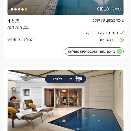
סיאלו- CIELO
צימר בצפון, עין יעקב
/5
החל מ- ₪1400
בריכה וגקוזי ספא בפרטיות מוחלטת
שובר מילואים