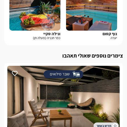
נוף קסום
ונילה סקיי
טרה
יערה
כפר חנניה (מעלה חן)
שע
צימרים נוספים שאולי תאהבו
שובר מילואים