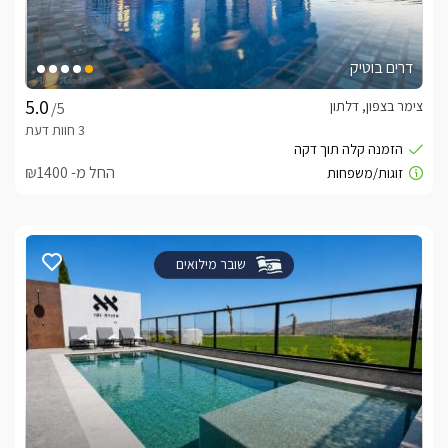
דרים בוטיק
צימר בצפון, דלתון
/5
החל מ- ₪1400
שובר מילואים