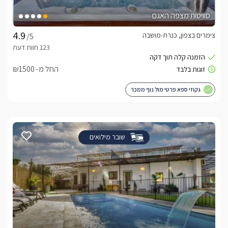
סוויטות מצפה האגם
צימרים בצפון, כנרת-מושבה
/5
החל מ- ₪1500
גקוזי ספא פרטי מול נוף ממכר
שובר מילואים