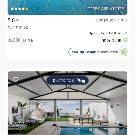
פברז’ה- סוויטת יוקרה
צימר בצפון, עין יעקב
/5
החל מ- ₪1800
בריכה מחוממת מקורה וגקוזי ספא
שובר מילואים