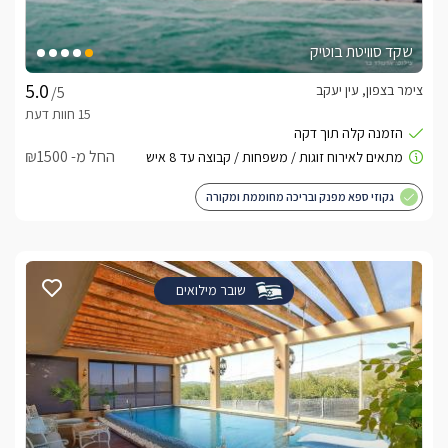
שקד סוויטת בוטיק
צימר בצפון, עין יעקב
/5
החל מ- ₪1500
גקוזי ספא מפנק ובריכה מחוממת ומקורה
שובר מילואים