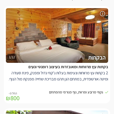
הבקתות
1/12
בקתות עץ מרווחות ומאובזרות בעיצוב רומנטי ונעים
2 בקתות עץ מרווחות ונעימות בעלות ג'קוזי גדול ומפנק, פינת סעודה
ומיטה אורטופדית, במתחם הגן תהנו מבריכת שחייה מפנקת מול הנוף.
בבקתות תיהנו מממיטה זוגית בעלת מזרן אורטופדי איכותי, בגב המיטה
גקוזי מרובע ומרווח, נוף פנורמי מהמתחם
₪800
מטפס קיר בריקים(לבנים) מעוצב ומנורות לילה רומנטיות.
ספת ישיבה נוחה, מסך LCD 37' עם חיבור לערוצי הלוויין, מערכת
קולנוע ביתית, ג'קוזי אינטימי מרובע ומפנק במיוחד, חדר רחצה עם