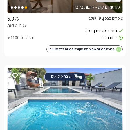
סוויטות נרקיס - לזוגות בלבד
צימרים בצפון, עין יעקב
/5
החל מ- ₪1100
בריכה פרטית מחוממת מקורה פרטית לכל סוויטה
שובר מילואים