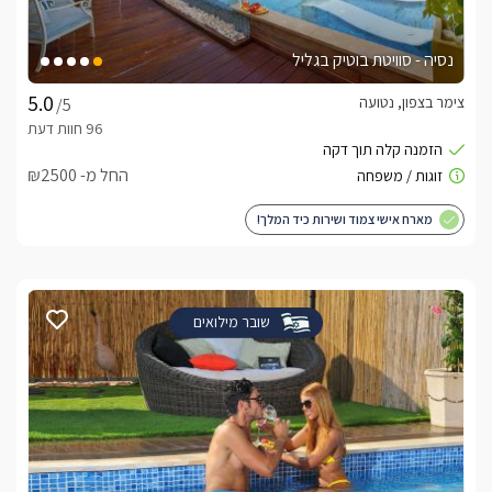
נסיה - סוויטת בוטיק בגליל
צימר בצפון, נטועה
/5
החל מ- ₪2500
מארח אישי צמוד ושירות כיד המלך!
שובר מילואים