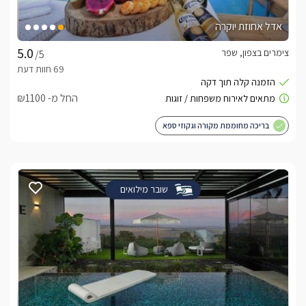
אדל אחוזת יוקרה
צימרים בצפון, שפר
/5
החל מ- ₪1100
בריכה מחוממת מקורה וגקוזי ספא
שובר מילואים