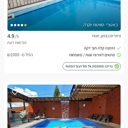
באטצ'י -סוויטות יוקרה
צימרים בצפון, מנות
/5
החל מ- ₪1000
בריכה מחוממת אל מול הנוף הפתוח