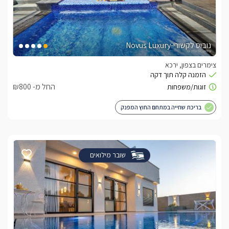
נובוס לקשורי-Novus Luxury
צימרים בצפון, ירכא
החל מ- ₪800
בריכת שחייה במתחם החוץ המפנק
שובר מילואים