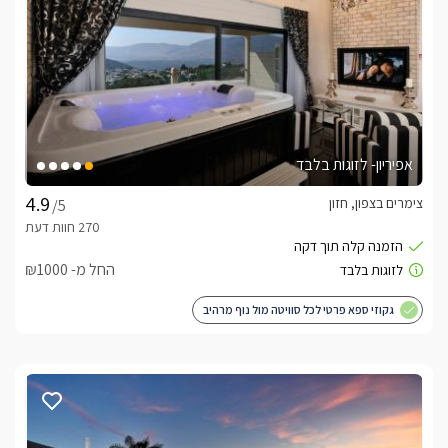
מבט פנים
3 סוויטות מרווחות ושתי בקתות עץ רומנטיות וחמימות. בכל אחת 
מהיחידות תיהנו ממיטה זוגית בעלת מזרן אורטופדי איכותי, מסך 
LCD 37' עם חיבור לערוצי הלוויין, מערכת קולנוע ביתית, פינת 
ישיבה נוחה, חלל מרווח ונעים, ג'קוזי אינטימי ומפנק במיוחד, חדר 
רחצה עם מגבות רכות וסבונים ריחניים, פינת סעודה ומטבחון 
אפיריון- לזוגות בלבד
מאובזר הכולל קומקום חשמלי, פינת תה/קפה, מיקרוגל 
ומקרר. *בסוויטות תיהנו מקומת גלריה רחבה עם מזרן זוגי ושתי 
צימרים בצפון, חזון
/5
מיטות יחיד ללינת הילדים.
החל מ- ₪1000
כלול באירוח
יין משובח מתנה, שוקולדים איכותיים, עוגיות פריכות, חלב, מיץ, מים 
גקוזי ספא פרטי לכל סוויטה מול נוף מרהיב
מינרליים, חלוקי רחצה ונעלי ספא.
מיקום
בסביבת היישוב תוכלו ליהנות ממגוון אטרקציות לילדים ולמבוגרים, 
מסלולי הליכה ומסלולי אופניים, טיולי ג'יפים, רכיבה על סוסים, גישה 