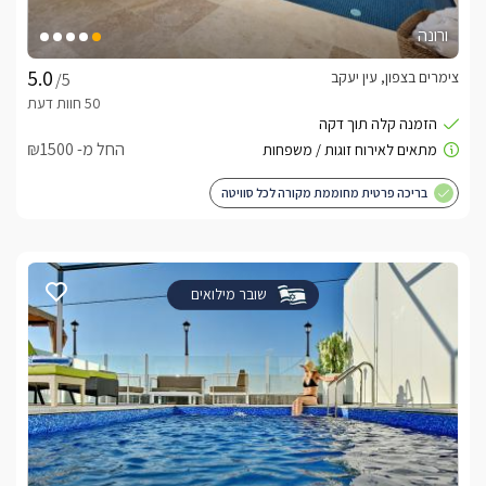
ורונה
צימרים בצפון, עין יעקב
/5
החל מ- ₪1500
בריכה פרטית מחוממת מקורה לכל סוויטה
שובר מילואים