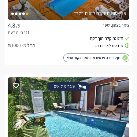
אלין-סוויטת יוקרה לזוגות בלבד
צימר בצפון, שפר
/5
החל מ- ₪1000
נוף. בריכה פרטית מחוממת. גקוזי ספא
שובר מילואים