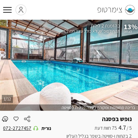
צימרטופ
13%
בהזמנת 2 לילות
תקף לסופ"ש
לא כולל עונה חמה
1/12
בריכה מחוממת ומקורה בעונה פרטית לסוויטה
נופש בפסגה
4.7
5 /
נורית
072-2727457
2 בקתות ו-סוויטה בשפר בגליל העליון