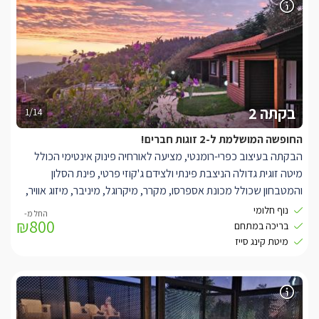
בקתה 2
1/14
החופשה המושלמת ל-2 זוגות חברים!
הבקתה בעיצוב כפרי-רומנטי, מציעה לאורחיה פינוק אינטימי הכולל
מיטה זוגית גדולה הניצבת פינתי ולצידם ג'קוזי פרטי, פינת הסלון
והמטבחון שכולל מכונת אספרסו, מקרר, מיקרוגל, מיניבר, מיזוג אוויר,
תוכלו לצאת אל המרפסת הפרטית המפנקת וליהנות מפינת ישיבה מול
נוף חלומי
₪800
נוף גלילי מרהיב ביופיו. מתחם הגן החיצוני הינו משותף לשתי הבקתות
בריכה במתחם
במתחם ומציע בריכה גדולה ומפנקת המסתתרת בין חורשים גליליים
מיטת קינג סייז
מרהיבים.