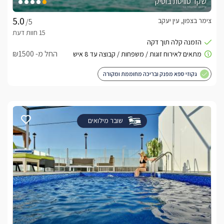
שקד סוויטת בוטיק
צימר בצפון, עין יעקב
/5
החל מ- ₪1500
גקוזי ספא מפנק ובריכה מחוממת ומקורה
שובר מילואים