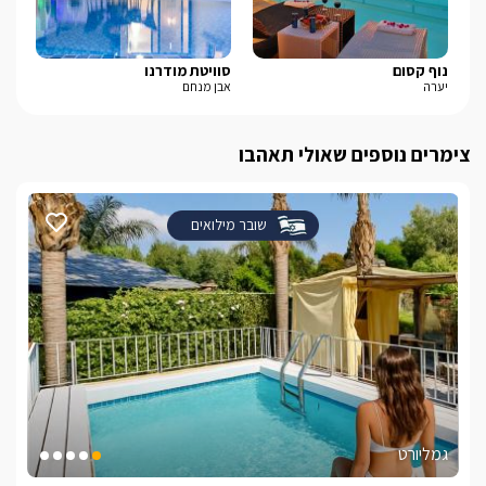
נוף קסום
סוויטת מודרנו
סי
יערה
אבן מנחם
חד 
צימרים נוספים שאולי תאהבו
שובר מילואים
גמליורט