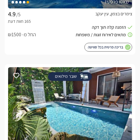
שאטו פרסטיז
צימרים בצפון, עין יעקב
/5
החל מ- ₪1500
בריכה פרטית בכל סוויטה
שובר מילואים