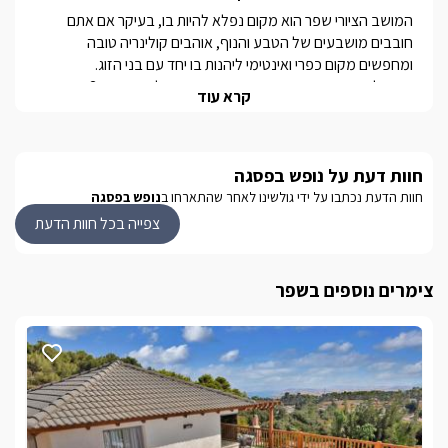
המושב הציורי שפר הוא מקום נפלא להיות בו, בעיקר אם אתם 
חובבים מושבעים של הטבע והנוף, אוהבים קולינריה טובה 
כאן בלב חורשים טבעיים, ממוקם המתחם שלנו, המציע 3 בקתות 
קרא עוד
שתיים מהבקתות מציעות מתחם גן משותף הכולל בריכה חלומית 
ואילו הבקתה השלישית הינה סוויטה מרהיבה עם גן פרטי הכולל 
חוות דעת על נופש בפסגה
בריכה פרטית מפנקת מחוממת ומקורה.
חוות הדעת נכתבו על ידי גולשינו לאחר שהתארחו ב
נופש בפסגה
צפייה בכל חוות הדעת
מבט פנים
בסוויטה החלומית תיהנו מחדר שינה גדול במיוחד הבנוי בשיטת 
צימרים נוספים בשפר
כמו כן תיהנו ממיטת קינג סייז גדולה ונוחה במיוחד, מיזוג אוויר, פינת 
אוכל, מטבח מאובזר, מרפסת משלכם אל מול נוף ירוק ומרהיב. 
בבקתות שלנו תיהנו  ממיטה זוגית נוחה ורחבה, מטבח מאובזר, 
פינת אוכל, שירותים ומקלחת, במתחם הגן תיהנו מפינות ישיבה, 
פינת ברביקיו, מרפסת, בריכת שחייה ענקית משותפת ונוף קסום.