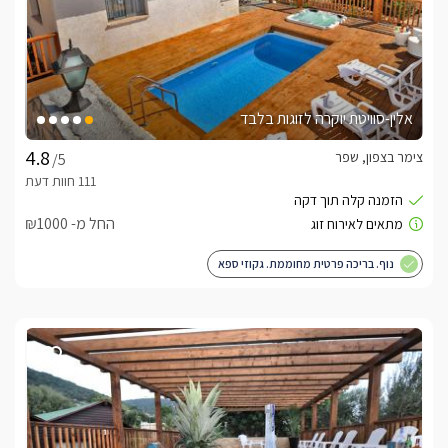
מתחם הגן ואטרקציות בסביבה
מיקום המתחם במושב שפר, מאפשר תצפית ייחודית ובקו ראשון 
מקצה לקצה - מהרי הגליל העליון ועד פסגות הגולן! מכאן ניתן 
אלין-סוויטת יוקרה לזוגות בלבד
במתחם החוץ תוכלו ליהנות מגינה מטופחת במיוחד, עם פינת 
ברביקיו מרשימה, בריכת שחייה ענקית צלולה ומרעננת והכול 
צימר בצפון, שפר
/5
סביבכם נמצאים יער ונחל שפר המרהיבים - מדהימים לטיול רומנטי 
החל מ- ₪1000
ולפיקניק בחיק הטבע, שפע טיולי שטח בטרקטורונים, ג'יפים, 
רכיבה על סוסים, מבחר מסעדות, יקבים משובחים ונוף מקסים 
נוף. בריכה פרטית מחוממת. גקוזי ספא
שמלווה את החוויה לכל אורכה. 
כלול באירוח
לינה + ערכת שתייה חמה וחלב, קפסולות, סבונים, שוקולדים, מים 
מינרליים. 