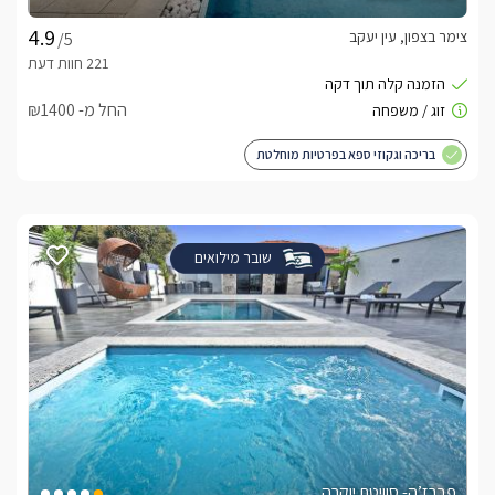
צימר בצפון, עין יעקב
/5
החל מ- ₪1400
בריכה וגקוזי ספא בפרטיות מוחלטת
שובר מילואים
פברז’ה- סוויטת יוקרה