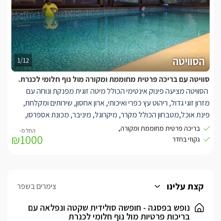
הסוויטה
1/12
סוויטה עם בריכה פרטית מחוממת ומקורה מול נוף חלומי לכנרת.
הסוויטה מציעה פינוק אינטימי הכולל מיטה זוגית מפנקת ונוחה עם
מזרון זוגי גדול, ריהוט עץ כפרי ואיכותי, ארון אחסון, שירותים ומקלחת,
פינת אוכל,מטבחון הכולל מקרר, מיקרוגל, מיניבר, מכונת אספרסו,
פינת קפה ותה, כלי הגשה. הסוויטה בנויה בשיטת open space כך
בריכה פרטית מחוממת ומקורה,
₪1000
שהיא מאפשרת למסך הטלוויזיה להתכוונן לאן שתרצו ולתחושת מרחב
גקוזי בחדר
וחופשיות. ביציאה מהסוויטה תיהנו ממתחם הגן הפרטי של הסוויטה
המציע מרפסת חלומית אל מול נוף ירוק ומרגיע, בריכה ענקית
ומרעננת(מחוממת ומקורה),מיטות שיזוף. כמו כן קיימת פינת ישיבה
קצת עלינו
מוצלת בעיצוב לבן הממוקמים על דק עץ גבוה מעל פני הנוף הירוק
צימרים בשפר
והקסום.
נופש בפסגה - חופשה סולידית שקטה ונפלאה עם
בריכות פרטיות מול נוף חלומי לכנרת