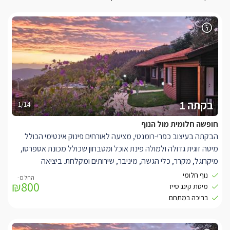
בקתה 1
1/14
חופשה חלומית מול הנוף
הבקתה בעיצוב כפרי-רומנטי, מציעה לאורחים פינוק אינטימי הכולל
מיטה זוגית גדולה ולמולה פינת אוכל ומטבחון שכולל מכונת אספרסו,
מיקרוגל, מקרר, כלי הגשה, מיניבר, שירותים ומקלחת. ביציאה
מהבקתה תיהנו מהמרפסת הפרטית המפנקת ומפינת ישיבה מול נוף
נוף חלומי
₪800
גלילי מרהיב ביופיו. מתחם הגן החיצוני משותף לשתי הבקתות המתחם
מיטת קינג סייז
מציע בריכה ענקית ומפנקת עם מיטות שיזוף, המסתתרת בין חורשים
בריכה במתחם
גליליים מרהיבים.