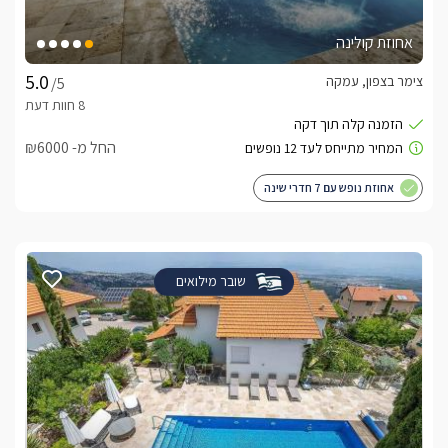
אחוזת קולינה
צימר בצפון, עמקה
/5
החל מ- ₪6000
אחוזת נופש עם 7 חדרי שינה
שובר מילואים