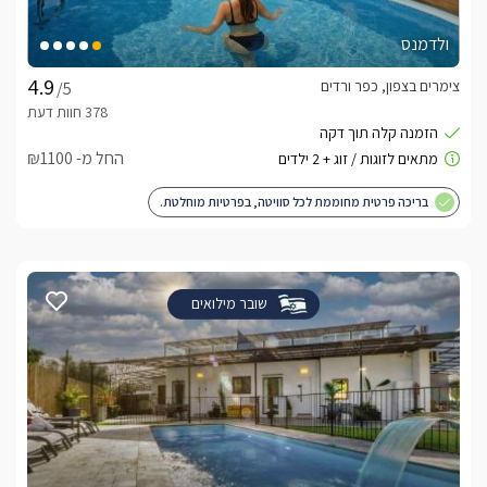
ולדמנס
צימרים בצפון, כפר ורדים
/5
החל מ- ₪1100
בריכה פרטית מחוממת לכל סוויטה, בפרטיות מוחלטת.
שובר מילואים