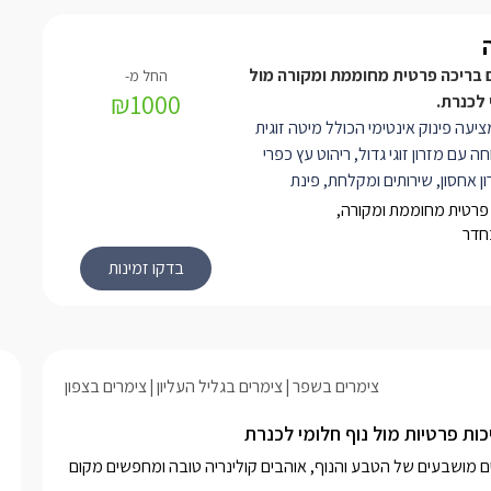
היבים.
ם בריכה פרטית מחוממת ומקורה מול
₪1000
 לכנרת.
יעה פינוק אינטימי הכולל מיטה זוגית
ה עם מזרון זוגי גדול, ריהוט עץ כפרי
רון אחסון, שירותים ומקלחת, פינת
ן הכולל מקרר, מיקרוגל, מיניבר, מכונת
פרטית מחוממת ומקורה,
נת קפה ותה, כלי הגשה. הסוויטה בנויה
בחדר
בשיטת open space כך שהיא מאפשרת למסך
 להתכוונן לאן שתרצו ולתחושת מרחב
ביציאה מהסוויטה תיהנו ממתחם הגן
הסוויטה המציע מרפסת חלומית אל מול
ומרגיע, בריכה ענקית ומרעננת(מחוממת
צימרים בשפר
צימרים בגליל העליון
צימרים בצפון
טות שיזוף. כמו כן קיימת פינת ישיבה
צוב לבן הממוקמים על דק עץ גבוה מעל
ות פרטיות מול נוף חלומי לכנרת
ירוק והקסום.
המושב הציורי שפר הוא מקום נפלא להיות בו, בעיקר אם אתם חובבים מושבעים של הטבע והנוף, אוהבים קולינריה טובה ומחפשים מקום 