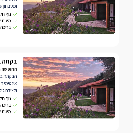
ומטבחון ש
כלי הגשה, 
נוף חלו
מהבקתה ת
מיטת קי
בריכה
ומפינת ישי
החיצוני מ
ענקית ומפ
חורשים גלי
בקתה 2
החופשה המושלמ
הבקתה בעי
אינטימי הכ
ולצידם ג'ק
מכונת אספר
נוף חלו
תוכלו לצא
בריכה
מיטת קי
מפינת ישיב
החיצוני ה
בריכה גדו