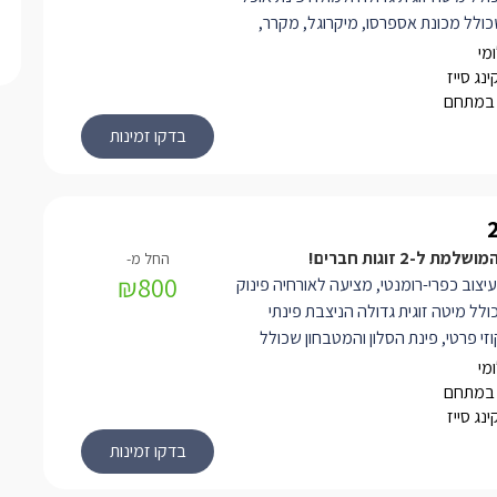
כולל מכונת אספרסו, מיקרוגל, מקרר,
מיניבר, שירותים ומקלחת. ביציאה
מי
יהנו מהמרפסת הפרטית המפנקת
נג סייז
 במתחם
בה מול נוף גלילי מרהיב ביופיו. מתחם הגן
שותף לשתי הבקתות המתחם מציע בריכה
נקת עם מיטות שיזוף, המסתתרת בין
ליים מרהיבים.
ת ל-2 זוגות חברים!
₪800
צוב כפרי-רומנטי, מציעה לאורחיה פינוק
ולל מיטה זוגית גדולה הניצבת פינתי
וזי פרטי, פינת הסלון והמטבחון שכולל
סו, מקרר, מיקרוגל, מיניבר, מיזוג אוויר,
מי
ת אל המרפסת הפרטית המפנקת וליהנות
 במתחם
נג סייז
ה מול נוף גלילי מרהיב ביופיו. מתחם הגן
ינו משותף לשתי הבקתות במתחם ומציע
לה ומפנקת המסתתרת בין חורשים