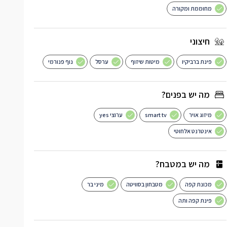
מחוממת ומקורה
חיצוני
פינת ברביקיו
מיטות שיזוף
ערסל
נוף פנורמי
מה יש בפנים?
מיזוג אויר
smart tv
ערוצי yes
אינטרנט אלחוטי
מה יש במטבח?
מכונת קפה
מטבחון בסוויטה
מיני בר
פינת קפה ותה