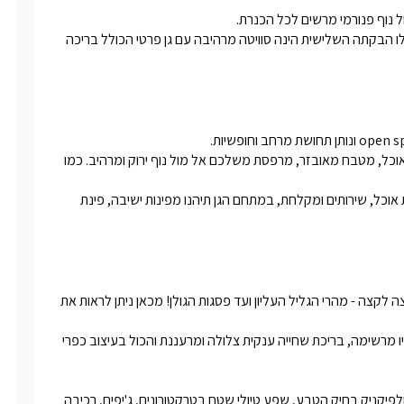
שתיים מהבקתות מציעות מתחם גן משותף הכולל בריכה חלומית ואילו הבקתה השלישית הינה סוויטה מרהיבה עם גן פרטי הכולל בריכה 
כמו כן תיהנו ממיטת קינג סייז גדולה ונוחה במיוחד, מיזוג אוויר, פינת אוכל, מטבח מאובזר, מרפסת משלכם אל מול נוף ירוק ומרהיב. כמו 
בבקתות שלנו תיהנו  ממיטה זוגית נוחה ורחבה, מטבח מאובזר, פינת אוכל, שירותים ומקלחת, במתחם הגן תיהנו מפינות ישיבה, פינת 
מיקום המתחם במושב שפר, מאפשר תצפית ייחודית ובקו ראשון מקצה לקצה - מהרי הגליל העליון ועד פסגות הגולן! מכאן ניתן לראות את 
במתחם החוץ תוכלו ליהנות מגינה מטופחת במיוחד, עם פינת ברביקיו מרשימה, בריכת שחייה ענקית צלולה ומרעננת והכול בעיצוב כפרי 
סביבכם נמצאים יער ונחל שפר המרהיבים - מדהימים לטיול רומנטי ולפיקניק בחיק הטבע, שפע טיולי שטח בטרקטורונים, ג'יפים, רכיבה 