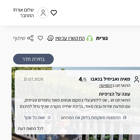
שלום אורח!
התחבר
נורית
התקשרו עכשיו
שיתוף
בחירת חדר
4
מאיה ואביחיל בנאבו
15.07.2026
/5
התארחנו ב
הסוויטה
עונה על הציפיות
התארחנו זוג , שני לילותבעלי במקום אנשים מאוד נחמדים ונעימים,
עם תודעת שירות גבוה מאוד, בריכת שחייה מקורה שכיף גדול להיכנס
אלייה בערב והלילה ניתן לראות את הנוף המהפנט מפינת הישיבה
התמונות משקפות בדיוק את המתחם
שווה כל שקל
שמחוץ לצימר
לכל החוות דעת