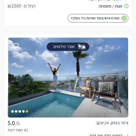
החל מ- ₪2500
מארח אישי צמוד ושירות כיד המלך!
שובר מילואים
הדבר האמיתי
צימר בצפון, עין יעקב
/5