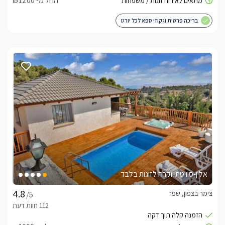
החל מ- ₪1200
בריכה פרטית וגקוזי ספא לכל יורט
אלין-סוויטת יוקרה לזוגות בלבד
צימר בצפון, שפר
/5