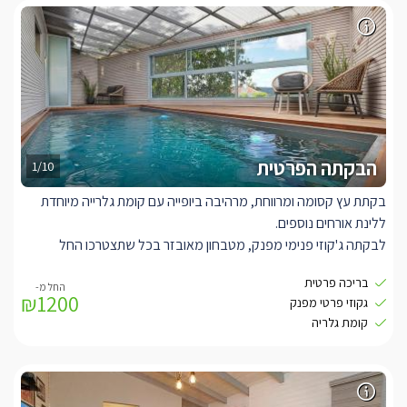
הבקתה הפרטית
1/10
בקתת עץ קסומה ומרווחת, מרהיבה ביופייה עם קומת גלרייה מיוחדת
ללינת אורחים נוספים.
לבקתה ג'קוזי פנימי מפנק, מטבחון מאובזר בכל שתצטרכו החל
ממקרר, מיקרוגל, פינה קפה וכלי קפה ותה, כלי מטבח ועוד.
בריכה פרטית
במרכז הבקתה ניצבת מיטה זוגית נוחה במיוחד למולה שולחן אוכל,
₪1200
גקוזי פרטי מפנק
ופינות ישיבה עם כורסאות מעוצבות.
קומת גלריה
בקומת הגלריה מיטה זוגית, ושתי מיטות יחיד ללינת 4 אורחים נוספים.
בחדר הרחצה מקלחון חדיש, שירותים ועמדת כיור עם ארונית ובה מגבות
רכות ותמרוקי רחצה.
לבקתה הפרטית בנוסף בריכה פרטית.