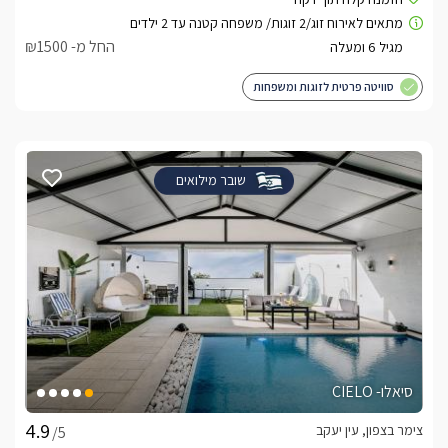
החל מ- ₪1500
סוויטה פרטית לזוגות ומשפחות
שובר מילואים
סיאלו- CIELO
צימר בצפון, עין יעקב
/5