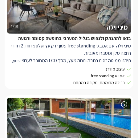
מיני וילה
1/19
בואו להתנתק ולנפוש בגליל המערבי בחופשה קסומה ורגועה
מיני וילה עם אמבט free standing עטוף דק עץ וסלון מרווח, 2 חדרי
רחצה סלון ומטבח מאובזר.
תיהנו ממיטה זוגית רחבה ונוחה מעץ, מסך LCD המחובר לערוצי yes,
פינת סלון נוחה, חדרי רחצה מפנקים, שולחן סעודה, מטבח מאובזר
עיצוב מודרני
הכולל: מקרר, מקרוגל, פינת קפה וכלי מטבח.
אמבט free standing
בריכה מחוממת ומקורה במתחם