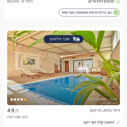
החל מ- ₪1000
נוף. בריכה פרטית מחוממת. גקוזי ספא
שובר מילואים
סגול - סוויטת יוקרה
צימר בצפון, עין יעקב
/5