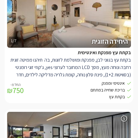
היחידה הזוגית
1/7
בקתת עץ מפנקת ואינטימית
בקתת עץ בגווני לבן, מפנקת ומושלמת לזוגות, בה תיהנו ממיטה זוגית
רחבה ונוחה מעץ, מסך LCD המחובר לערוצי yes, ג'קוזי זוגי רומנטי
(בסוויטות 1+2), פינת סלון נוחה, קומת גלריה מדליקה לילדים, חדר
רחצה מפנק, שולחן סעודה, מטבחון מאובזר הכולל: מקרר קטן, פינת
אינטימי ומפנק
₪750
קפה וכלי מטבח.
בריכת שחייה במתחם
בקתת עץ