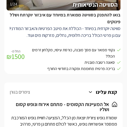
הסוויטה הנשיאותית
1/24
בואו להתפנק בסוויטה מפוארת במיוחד עם איבזור יוקרתח ושלל
פינוקים
סוויטה יוקרתית במיוחד - הכוללת את מיטב הפרטיות והאבזור המודרני!
עם גן פרטי הכולל בריכה חלומית, נחלים, מזרקות מים ועוד.
בסוויטה תיהנו ממיטת הולנדיה יוקרתית מתכווננת (2/1.8(, ג'קוזי ספא
גקוזי מפואר עם מסך מובנה, כורסת עיסוי, מקלחון זרמים
₪1500
עגול מפואר הכולל מסך טלוויזיה מובנה, כורסת עיסוי מקצועית מבית
הכולל
American Comfort, סלון עור איכותי המשקיף לבריכה וכולל חלון
סאונה רטובה מובנית
בריכה פרטית מחוממת ומקורה בחודשי החורף
ענק עם תריס חשמלי, חוויית צפייה מושלמת הכוללת מסך LCD 52'
בכל ערוצי הלוויין ומערכת קולנוע משובחת' חדר רחצה מרהיב הכולל
מקלחון זרמים ענק וסאונה רטובה מובנית, מטבחון הצופה לבריכה
וכולל בר ישיבה מעוצב, מתקן מים, מכונת אספרסו, מקרר, מיקרוגל,
קצת עלינו
צימרים בגורן
כיריים קרמיות, טוסטר אובן, פינת קפה וכלי מטבח עשויים שיש מעוצב,
ארון בגדים, שידות אחסון וטואלט. במתחם הגן הפרטי לסוויטה תיהנו
אל המעיינות הקסומים - מתחם אירוח ונופש קסום
ושליו
מבריכת שחייה ענקית מחוממת ומקורה בחורף' פינות ישיבה איכותיות
ומיטות שיזוף' נדנדות רומנטיות' נחלים קטנים, צמחייה מטופחת ומזרקות
שמורת נופש ציורית יוצאת מן הכלל, המציעה חוויית נופש המורכבת 
מים' חנייה פרטית מקורה עם תריס חשמלי ופרגולה המובילה עד
ממספר אפשרויות נופש, כאשר לכולם מתחם גן פרטי, מרהיב 