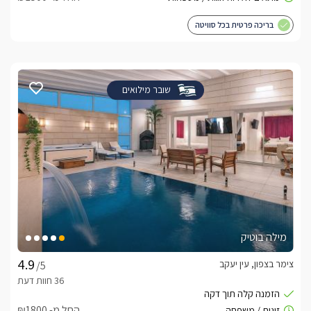
בריכה פרטית בכל סוויטה
שובר מילואים
מילה בוטיק
צימר בצפון, עין יעקב
/5
החל מ- ₪1800