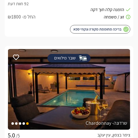
החל מ- ₪1800
בריכה מחוממת מקורה וגקוזי ספא
שובר מילואים
שרדונה- Chardonnay
צימר בצפון, עין יעקב
/5