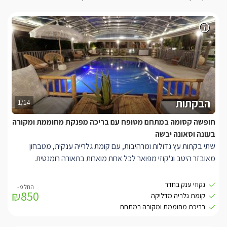
הבקתות
1/14
חופשה קסומה במתחם מטופח עם בריכה מפנקת מחוממת ומקורה
בעונה וסאונה יבשה
שתי בקתות עץ גדולות ומרהיבות, עם קומת גלרייה ענקית, מטבחון
מאובזר היטב וג'קוזי מפואר לכל אחת מוארות בתאורה רומנטית.
בבקתות תיהנו ממיטה זוגית רחבה ונוחה מעץ, מסך LCD המחובר
גקוזי ענק בחדר
₪850
לערוצי yes, ג'קוזי זוגי רומנטי (בסוויטות 1+2), פינת סלון נוחה, קומת
קומת גלריה מדליקה
גלריה מדליקה לילדים ואורחים נוספים, חדר רחצה מפנק, שולחן
בריכת מחוממת ומקורה במתחם
סעודה, מטבחון מאובזר הכולל: מקרר, מקרוגל, פינת קפה וכלי מטבח.