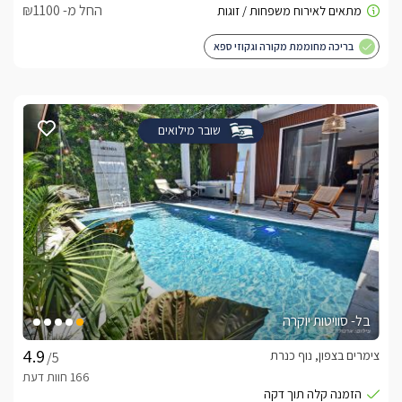
החל מ- ₪1100
בריכה מחוממת מקורה וגקוזי ספא
שובר מילואים
בל- סוויטות יוקרה
צימרים בצפון, נוף כנרת
/5