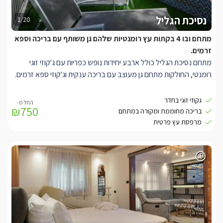
נסיכת הגליל
1/20
מתחם ובו 4 בקתות עץ רומנטיות שלהם גן משותף עם בריכה וספא
זרמים.
מתחם נסיכת הגליל כולל ארבע יחידות נופש כפריות עם ג'קוזי זוגי
רומנטי, החולקות מתחם גן מעוצב עם בריכה ענקית וג'קוזי ספא זרמים.
במתחם נסיכת הגליל תיהנו מ-4 יחידות נופש מרהיבות, בכל יחידה
גקוזי זוגי בחדר
₪750
מיטת עץ איכותית וגדולה, מסך LCD בערוצי yes, ג'קוזי רומנטי הבנוי
בריכה מחוממת ומקורה במתחם
בתוך אבן עתיקה, פינת קפה, חדר רחצה מהודר, שולחן סעודה מעוצב,
מרפסת עץ פרטית
מטבחון הכולל מקרר, מקרוגל, פינת קפה וכלי מטבח. בגן הפרטי
לאורחי המתחם, תהנו מבריכת שחייה ענקית ומפוארת , ג'קוזי ספא ענק
ומקורה, מיטות שיזוף ופינות ישיבה איכותיות, שולחן אוכל מקורה, נדנדות
רומנטיות, צמחייה מרהיבה ומטופחת.