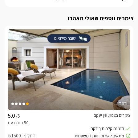
הבריכה הגדולה והג'קוזי ספא במתחם החיצוני המשותף הינה 
מחוממת ומקורה היטב. כמו כן תוכלו להשתמש בסאונה היבשה 
צימרים נוספים שאולי תאהבו
המחממת ללא הגבלה. בנוסף, כל היחידות מותאמות וערוכות 
לעונה הגשומה, כאשר הן מצויידות במזגן חזק, ג'קוזי מחמם ומצעי 
פוך.בסוויטה הנשיאותית לרשותכם קירוי וחימום מלא לבריכה 
שובר מילואים
הפרטית, ג'קוזי פנימי לוהט וקירוי מלא מהחנייה הפרטית ועד 
ההגעה לתוך הסוויטה. 
כלול באירוח
לינה + בקבוק יין איכותי, פירות העונה, שוקולדים, ערכת קפה 
עשירה, מגבות גוף, תמרוקי רחצה וסבונים. 
ארוחות
ורונה
ארוחת בוקר גלילית מפנקת תוגש בתיאום מול המארחים. 
צימרים בצפון, עין יעקב
/5
חשוב לדעת
החל מ- ₪1500