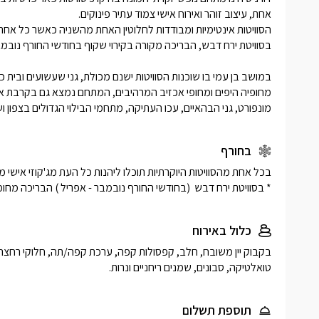
בגן הפרטי
בסמוך לחצ
(מחוממת ו
האורחים מנ
שיזוף פנימ
בהתאם לה
לישיבה נוח
האירוח בסו
מיטת פנטזי
באווירה ש
ניתן גם ל
מושלמת בר
השהות בסו
מונפורט, גני הבהאיים, עכו העתיקה, מתחמי הבילוי הגדולים בצפון ושל
ברמת 5 כוכבים ואווירה רגועה ומרעננת.
בחורף
* בסוויטת ירח דבש  (בחודשי החורף נובמבר - אפריל ) הבריכה מחומ
כלול באירוח
טואלטיקה, סבונים, שמנים ריחניים ונרות.
תוספת תשלום