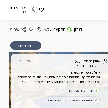
שלום אורח!
התחבר
דורון
התקשרו עכשיו
שיתוף
בחירת חדר
5
אהרן נחמד
02.08.2026
/5
התארחנו ב
סוויטה 2
אחלה צימר שבעולם
וואו היה מטורף... הסוויטה היתה יפה ונקיה,עם ג'קוזי ובריכה מפנקים
במיקום שקט עם פרטיות מוחלטת,והבעלים אדיב מאוד וזמין לכל
דבר,ככה שפשוט החוויה היתה מושלמת !!ונשמח לבוא שוב...
חוות דעת מאומתת
התמונות משקפות בדיוק את המתחם