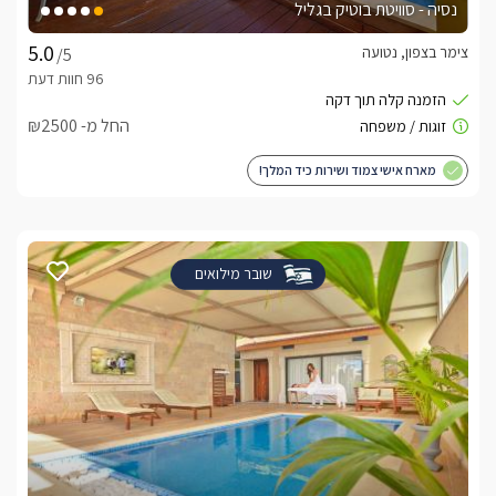
נסיה - סוויטת בוטיק בגליל
צימר בצפון, נטועה
/5
החל מ- ₪2500
מארח אישי צמוד ושירות כיד המלך!
שובר מילואים