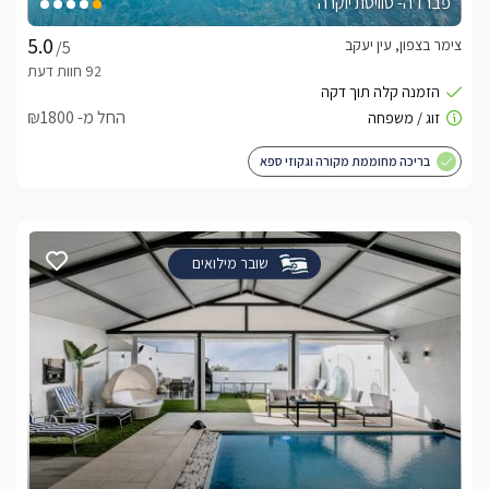
פברז’ה- סוויטת יוקרה
צימר בצפון, עין יעקב
/5
החל מ- ₪1800
בריכה מחוממת מקורה וגקוזי ספא
שובר מילואים