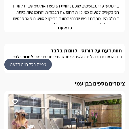
בגן הפרטי נבנתה עבורכם בריכה מפוארת (מחוממת ומקורה בחורף
בין מטעי פרי מבושמים שוכנת חוויית הנופש האולטימטיבית לזוגות 
נובמבר - אפריל) עם במת שיזוף פנימית. בחצר תיהנו משולחן אוכל עם
כיסאות לישיבה נוחה באוויר הפתוח, מיטות שיזוף איכותיות, מיטת
דורנ'ס הינו מתחם נופש יוקרתי המונה בחיקו 3 סוויטות פאר פרטיות 
פנטזיה עגולה, ערסל ישיבה ומנגל בנוי מאבן. ניתן גם להביא מנגל אישי
בהן תוכלו ליהנות מחוויה רומנטית הכוללת בריכה יוקרתית ופרטית 
קרא עוד
לפי העדפתכם.
הסוויטות אינטימיות ומבודדות לחלוטין האחת מהשניה כאשר כל 
השהות בסוויטת ירח דבש כוללת אירוח אישי צמוד ברמת 5 כוכבים
ואווירה רגועה ומרעננת.
חוות דעת על דורנס - לזוגות בלבד
בסוויטת ירח דבש, הבריכה מקורה בקירוי שקוף בחודשי החורף 
חוות הדעת נכתבו על ידי גולשינו לאחר שהתארחו ב
דורנס - לזוגות בלבד
צפייה בכל חוות הדעת
במושב בן עמי בו שוכנות הסוויטות ישנם מכולת, גני שעשועים ובית 
כנסת. המושב צמוד לעיר נהרייה, במרחק נסיעה קצר של 5 דקות 
תהנו מחופיה היפים ומחופי אכזיב המרהיבים, המתחם נמצא גם 
צימרים נוספים בבן עמי
בקרבת אתרי התיירות הטובים ביותר בגליל המערבי: ראש הנקרה, 
אגם מונפורט, גני הבהאיים, עכו העתיקה, מתחמי הבילוי הגדולים 
בצפון ושלל אטרקציות שטח: ג'יפים, טרקטורונים, טיולי סוסים ועוד.
בחורף
בכל אחת מהסוויטות היוקרתיות תוכלו ליהנות כל העת מג'קוזי אישי 