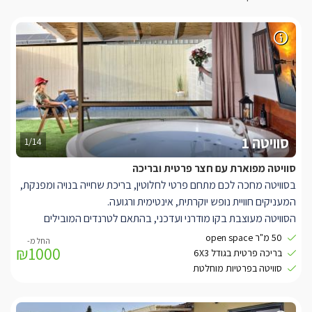
סוויטה 1
1/14
סוויטה מפוארת עם חצר פרטית ובריכה
בסוויטה מחכה לכם מתחם פרטי לחלוטין, בריכת שחייה בנויה ומפנקת,
המעניקים חוויית נופש יוקרתית, אינטימית ורגועה.
הסוויטה מעוצבת בקו מודרני ועדכני, בהתאם לטרנדים המובילים
בעולם העיצוב, מאובזרת ברמה גבוהה ומוקפת גדר איכותית לשמירה
50 מ"ר open space
₪1000
מרבית על פרטיות האורחים.
בריכה פרטית בגודל 6X3
בחלל הפנים תיהנו ממיטה זוגית מפנקת, שידות תואמות משני צידיה,
סוויטה בפרטיות מוחלטת
ספה איכותית וג'קוזי עגול וגדול הממוקם בפינת הסוויטה ומוסיף לאווירת
היוקרה והפינוק. לרשותכם טלוויזיה חכמה עם סטרימר מובנה וערוצי