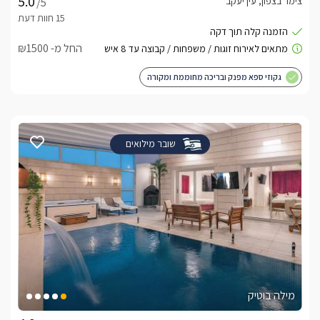
צימר בצפון, עין יעקב
/5
החל מ- ₪1500
גקוזי ספא מפנק ובריכה מחוממת ומקורה
שובר מילואים
מילה בוטיק