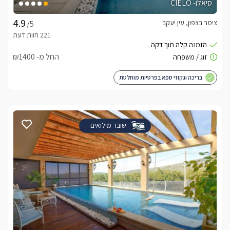
סיאלו- CIELO
צימר בצפון, עין יעקב
/5
החל מ- ₪1400
בריכה וגקוזי ספא בפרטיות מוחלטת
שובר מילואים