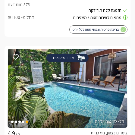
החל מ- ₪1100
בריכה פרטית וגקוזי ספא לכל יורט
שובר מילואים
בל- סוויטות יוקרה
צימרים בצפון, נוף כנרת
/5