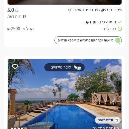
צימרים בצפון, כפר חנניה (מעלה חן)
/5
החל מ- ₪2500
סוויטות יוקרה עם בריכה וגקוזי ספא פרטיים
שובר מילואים
האחוזה בחד נס