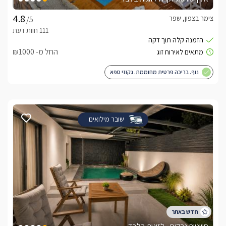
צימר בצפון, שפר
/5
החל מ- ₪1000
נוף. בריכה פרטית מחוממת. גקוזי ספא
שובר מילואים