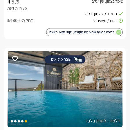
צימר בצפון, עין יעקב
/5
החל מ- ₪1800
בריכה פרטית מחוממת מקורה, גקוזי ספא וסאונה
שובר מילואים
דלמור - לזוגות בלבד