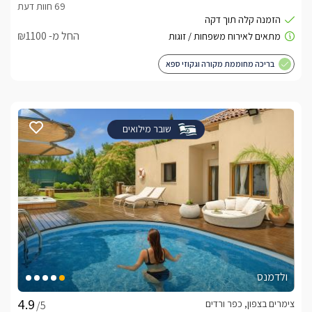
החל מ- ₪1100
בריכה מחוממת מקורה וגקוזי ספא
שובר מילואים
ולדמנס
צימרים בצפון, כפר ורדים
/5