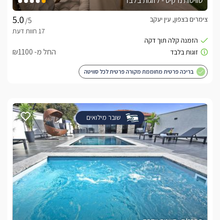
סוויטות נרקיס - לזוגות בלבד
צימרים בצפון, עין יעקב
/5
החל מ- ₪1100
בריכה פרטית מחוממת מקורה פרטית לכל סוויטה
שובר מילואים