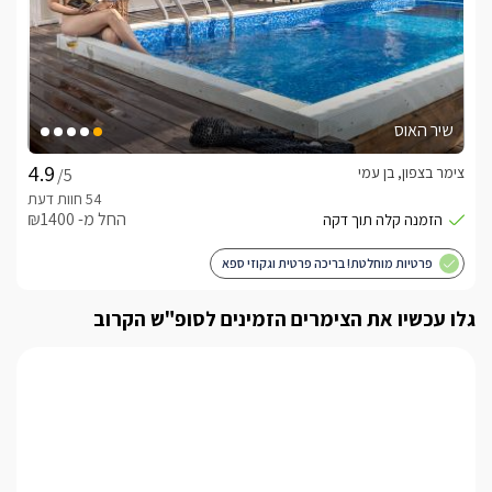
* בסוויטת ירח דבש  (בחודשי החורף נובמבר - אפריל ) הבריכה 
מחוממת ומקורה בקירוי חדיש ושקוף.
כלול באירוח
שיר האוס
בקבוק יין משובח, חלב, קפסולות קפה, ערכת קפה/תה, חלוקי 
צימר בצפון, בן עמי
/5
רחצה רכים, מגבות רחצה איכותיות, מגבות פנים וידיים, נעלי ספא, 
מוצרי טואלטיקה, סבונים, שמנים ריחניים ונרות.
החל מ- ₪1400
פרטיות מוחלטת! בריכה פרטית וגקוזי ספא
תוספת תשלום
גלו עכשיו את הצימרים הזמינים לסופ"ש הקרוב
טיפולים מקצועיים לגוף ולנפש ע"י מעסים מוסמכים ניתן להזמין 
בנוסף, ניתן ליהנות מארוחות שף איכותיות המוגשות אליכם ישירות 
לסוויטות או לבחור בשיטת שף עד הבית- בה הארוחה תוכן לנגד 
עיניכם בקצב מושלם של מנה אחר מנה, עפ"י תפריט שתבחרו.