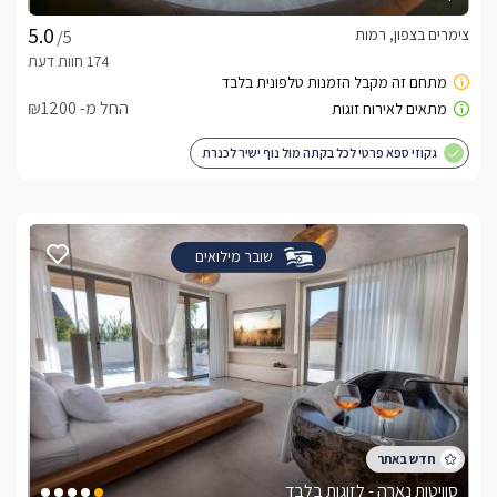
צימרים בצפון, רמות
/5
החל מ- ₪1200
גקוזי ספא פרטי לכל בקתה מול נוף ישיר לכנרת
שובר מילואים
סוויטות נארה - לזוגות בלבד