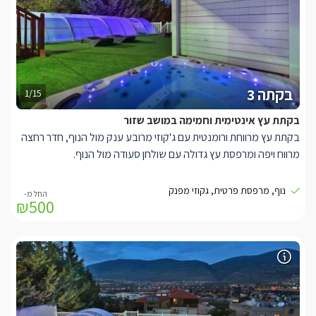
בקתה 3
1/15
בקתת עץ אינטימית וחמימה במושב שזור
בקתת עץ מרווחת ורומנטית עם ג'קוזי מרובע ענק מול הנוף, חדר רחצה
מרווח ויפה ומרפסת עץ גדולה עם שולחן סעודה מול הנוף.
בקתת עץ אינטימית בעיצוב כפרי וחמים עם מרפסת עץ וג'קוזי מפנק
נוף, מרפסת פרטית, גקוזי מפנק
₪500
המשקיף לנוף. בבקתה תיהנו ממיטת שינה זוגית מעץ, שתי שידות
תואמות משני צדדיה, מנורות לילה מעוצבות, מסך LCD עם חיבור
לערוצי הלווין, פינת ישיבה, חדר רחצה מאובזר, מטבחון מאובזר הכולל
מקרר, קומקום חשמלי, מיקרוגל, פינת תה/קפה ובר סעודה אינטימי.
בנוסף תיהנו מג'קוזי מרובע גדול במיוחד, מוקף דק עץ ובעל חלון גדול
המשקיף לנוף הגלילי.