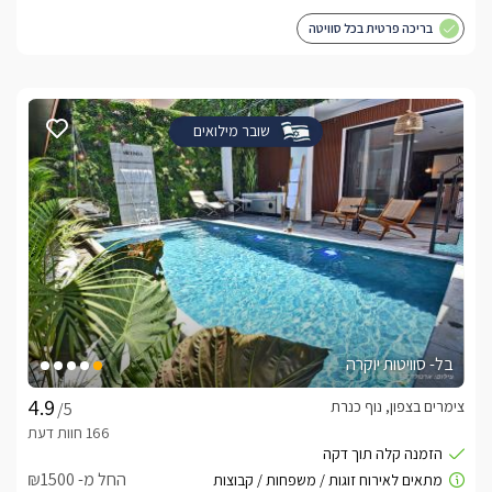
בריכה פרטית בכל סוויטה
שובר מילואים
בל- סוויטות יוקרה
צימרים בצפון, נוף כנרת
/5
החל מ- ₪1500