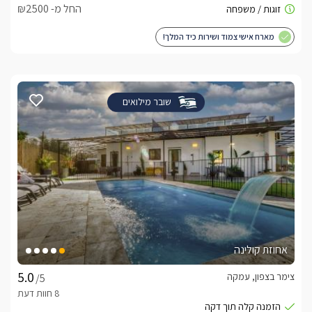
החל מ- ₪2500
מארח אישי צמוד ושירות כיד המלך!
שובר מילואים
אחוזת קולינה
צימר בצפון, עמקה
/5