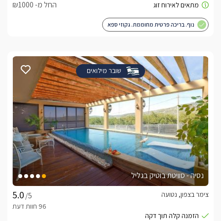
החל מ- ₪1000
נוף. בריכה פרטית מחוממת. גקוזי ספא
שובר מילואים
נסיה - סוויטת בוטיק בגליל
צימר בצפון, נטועה
/5