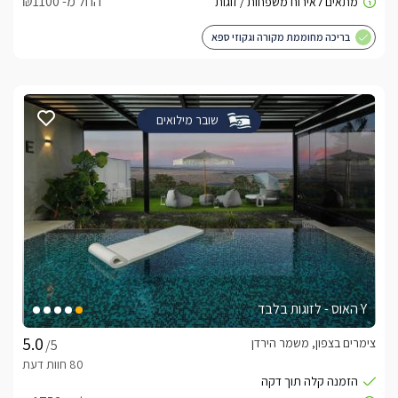
החל מ- ₪1100
בריכה מחוממת מקורה וגקוזי ספא
שובר מילואים
Y האוס - לזוגות בלבד
צימרים בצפון, משמר הירדן
/5