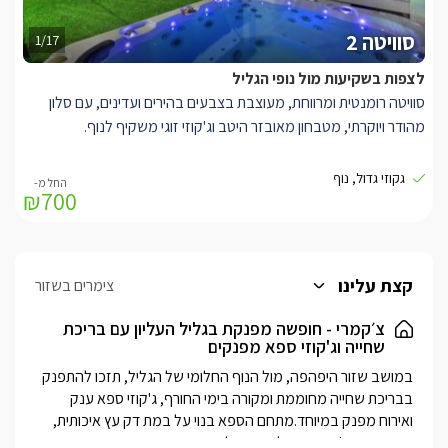
סוויטה 2
1/17
לצפות בשקיעות מול נופי הגליל
סוויטה רומנטית ומרווחת, מעוצבת בצבעים בהירים ועדינים, עם סלון
מהודר ויוקרתי, מטבחון מאובזר היטב וג'קוזי זוגי משקיף לנוף.
סוויטה חמימה ואינטימית, מבוססת על צבעי הלבן-שמנת. בסוויטה
גקוזי גדול, נוף
₪700
תיהנו ממיטה זוגית נוחה בצבע לבן, שידות תואמות משני צדדיה, ג'קוזי
אינטימי וגדול בעלת 2 משענות ראש, מוקף לבנים איכותיות וכולל חלון
המשקיף לנוף, פינת ישיבה יוקרתית וספות ארוכות וגדולות, מסך LCD
עם חיבור לערוצי הלוויין, חדר רחצה, פינת סעודה ומטבחון מאובזר
קצת עלינו
צימרים בשזור
הכולל קומקום חשמלי, מיקרוגל, מקרר וכיריים גז.
צ׳קמרי - חופשה מפנקת בגליל העליון עם בריכת
שחייה וג'קוזי ספא מפנקים
במושב שזור היפהפה, מול הנוף החלומי של הגליל, תזכו להתפנק 
בבריכת שחייה מחוממת ומקורה בימי החורף, ג'קוזי ספא ענק 
ואירוח מפנק במיוחד.מתחם הספא בנוי על במת דק עץ איכותית, 
שם תמצאו ג'קוזי ספא לוהט וגדול במיוחד, בריכת שחייה צוננת 