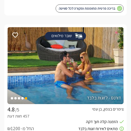
בריכה פרטית מחוממת ומקורה לכל סוויטה
שובר מילואים
דורנס - לזוגות בלבד
צימרים בצפון, בן עמי
/5
החל מ- ₪1200