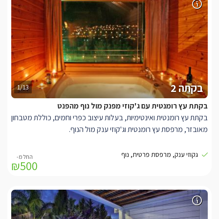
פינת תה/קפה, בר סעודה אינטימי וג'קוזי מרובע גדול במיוחד, מוקף
נרות רומנטיים ובעל חלון גדול המשקיף לנוף הגלילי.
בקתה 2
1/13
בקתת עץ רומנטית עם ג'קוזי מפנק מול נוף מהפנט
בקתת עץ רומנטית ואינטימיות, בעלות עיצוב כפרי וחמים, כוללת מטבחון
מאובזר, מרפסת עץ רומנטית וג'קוזי ענק מול הנוף.
בקתת עץ בעיצוב חמים ואינטימי, עם תאורה נעימה, מרפסת עץ וג'קוזי
גקוזי ענק, מרפסת פרטית, נוף
₪500
מפנק. בבקתה תיהנו מעיצוב כפרי וחמים, מיטת שינה זוגית נוחה, שתי
שידות תואמות משני צדדיה, מנורות לילה מעוצבות, פינת ישיבה, חדר
רחצה, מטבחון מאובזר הכולל מקרר, קומקום חשמלי, מיקרוגל, פינת
תה/קפה, בר סעודה אינטימי וג'קוזי מרובע גדול במיוחד, מוקף נרות
רומנטיים ובעל חלון גדול המשקיף לנוף הגלילי.