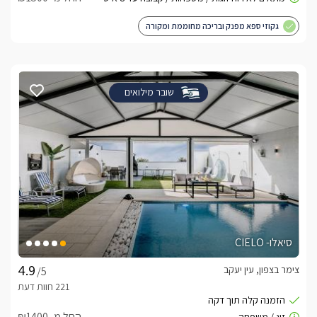
גקוזי ספא מפנק ובריכה מחוממת ומקורה
שובר מילואים
סיאלו- CIELO
צימר בצפון, עין יעקב
/5
החל מ- ₪1400