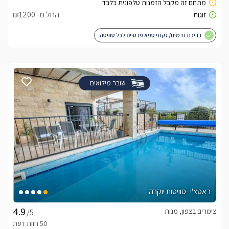
החל מ- ₪1200
בריכת זרמים/ גקוזי ספא פרטיים לכל סוויטה
שובר מילואים
באטצ'י -סוויטות יוקרה
צימרים בצפון, מנות
/5