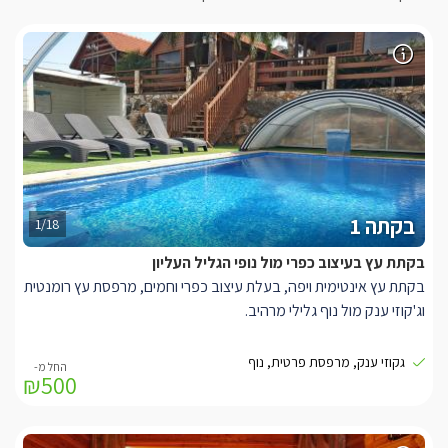
בקתה 1
1/18
בקתת עץ בעיצוב כפרי מול נופי הגליל העליון
בקתת עץ אינטימית ויפה, בעלת עיצוב כפרי וחמים, מרפסת עץ רומנטית
וג'קוזי ענק מול נוף גלילי מרהיב.
בקתת עץ רומנטית ואינטימית, עם תאורה נעימה, מרפסת עץ וג'קוזי
גקוזי ענק, מרפסת פרטית, נוף
₪500
מפנק. אורחי הבקתה יהנו מעיצוב כפרי וחמים, מיטת שינה זוגית נוחה,
שתי שידות תואמות משני צדדיה, מנורות לילה מעוצבות, פינת ישיבה,
חדר רחצה, מטבחון מאובזר הכולל מקרר, קומקום חשמלי, מיקרוגל,