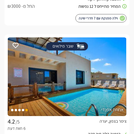
החל מ- ₪3000
וילה מפנקת עם 7 חדרי שינה
שובר מילואים
אחוזת אפנדי
צימר בצפון, יערה
/5