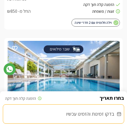
החל מ- ₪850
וילה חלומית עם 2 חדרי שינה
שובר מילואים
וילות לב החורש
בדקו זמינות והזמינו עכשיו
צימרים בצפון, שומרה
/5