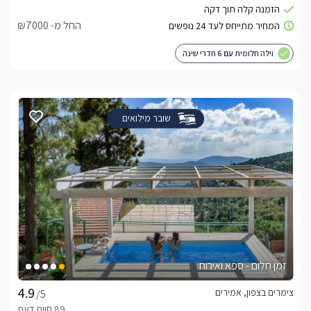
החל מ- ₪7000
וילה חלומית עם 6 חדרי שינה
שובר מילואים
זמן חלום - ספא ואירוח
צימרים בצפון, אמירים
/5