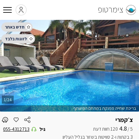
צימרטופ
1/24
בריכת שחייה מפנקת במתחם המשותף
צ׳קמרי
4.8
5 /
גיל
055-4312713
3 בקתות ו-2 סוויטות בשזור בגליל העליון