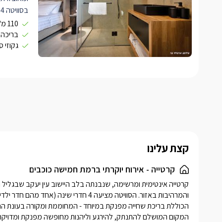
ילדים נפרד
110 מ"ר 4 חדרי שינה
בריכה פ
גקוזי 
לכם מגבות
בחלל המרכ
במיוחד, ע
בצבע שחור 
חדישה מחוברת לכבל
* בנוסף תי
בסמוך לו 
הכולל מקרר
תנור אפיה,
קצת עלינו
קפה ותה.
אל מול המ
קרטייה - אירוח יוקרתי ברמת חמישה כוכבים
אבן אפור 
משם גם הי
הגדולה ו
פרטית מחו
המקום המושלם להתנתק, להירגע וליהנות מחופשה מפנקת ומדויקת