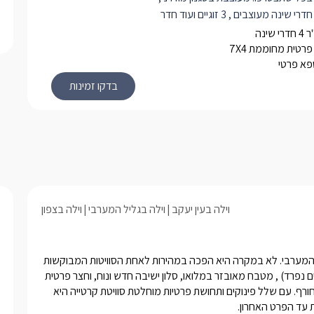
בסוויטה 4 חדרי שינה מעוצבים , 3 זוגיים ועוד חדר
 עם מיטות קומותיים טלויזיה וקונסולת
פלייסטשן, ישנם 3 חדרי רחצה ושירותים ובהם יחכו
רטית מחוממת 7X4
ספא פרטי
 רכות, חלוקים ותמרוקי רחצה.
זי שלה תמצאו סלון ישיבה מרווח
ם ספה פינתית בצבע שמנת עם כריות
ושולחן קפה תואם. למולו טלוויזיה
י YES ואינטרנט אלחוטי.
הנו גם ממכשיר סוני פלייסטיישן חדש
מטבח פינתי מאובזר בכל שתצטרכו
 גדול, בר מים, מכונת קפה, מיקרוגל,
 כיריים חשמליים וכמובן כלי הגשה ופינת
וילה בעין יעקב
וילה בגליל המערבי
וילה בצפון
טבח ניצב שולחן אוכל גדול ומרווח בצבע
עם כסאות תואמים.
קרטייה אינטימית ומרשימה, שנבנתה בלב היישוב עין יעקב שבגליל המערבי. לא במקרה היא הפכה במהירות לאחת הסוויטות המבוקשות 
ציאה אל המרפסת והחצר הפרטית
והמרהיבות באזור. הסוויטה מציעה 4 חדרי שינה (אחד מהם חדר ילדים נפרד) , מטבח מאובזר במלואו, סלון ישיבה חדש ונוח, וחצר פרטית  
המטופחת של המתחם הכוללת בריכה
הכוללת בריכת שחייה מפנקת במיוחד - המחוממת ומקורה בעונת החורף. עם שלל פינוקים ותחושת פרטיות מוחלטת סוויטת קרטייה היא 
ממת ומקורה בעונה וג'קוזי ספא פרטי.
 עד הפרט האחרון.