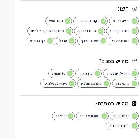
חיצוני
חנייה בצימר
גקוזי ספא פרטי
גקוזי ספא
מתחם גן פרטי
פינת ברביקיו
מתקני משחקים לילדים
מטבח חיצוני
מיטות שיזוף
ערסל
נוף פנורמי
מה יש בפנים?
חדר ילדים נפרד
מיזוג אויר
smart tv
ערוצי yes
מערכת קולנוע
אינטרנט אלחוטי
מה יש במטבח?
מכונת קפה
מטבח מאובזר
מיני בר
פינת קפה ותה