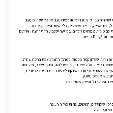
עם הכניסה אל קרטייה תגלו סלון ישיבה מרווח, המשרה תחושת נוחות ופתיחות כבר מהרגע הראשון. לצידו ניצב מטבח פינתי מעוצב 
ומאובזר במלואו, הכולל מקרר, בר מים, מכונת קפה איכותית, מיקרוגל, תנור אפייה, כיריים חשמליים, כלי הגשה ופינת קפה ותה 
מפנקת.חדרי השינה בסוויטה מעוצבים, 3 חדרי שינה זוגיים  וחדר נוסף עם מיטות קומותיים לילדים, בסוויטה ישנם 3 חדרי רחצה ושירותים 
ביציאתכם אל החצר הפרטית תגלו שולחן ופינת ישיבה מרווחת עם כריות נוחות ושולחן קפה בסמוך. במרכז החצר ניצבת בריכת שחיה 
גדולה ומפנקת, בנויה – מחוממת ומקורה בחודשי החורף ומרעננת במיוחד בקיץ. למולה ניצב ג'קוזי ספא לוהט, פינות ישיבה, שולחנות 
אוכל מרווחים וכסאות, מיטות שיזוף, שמשיות, ערסל נדנדה יחיד ובנוסף גם מיטת שיזוף זוגית מפנקת לשפת הבריכה, עם אביזרי נוי, 
במידה ומגיעים לחופשה משפחתית.