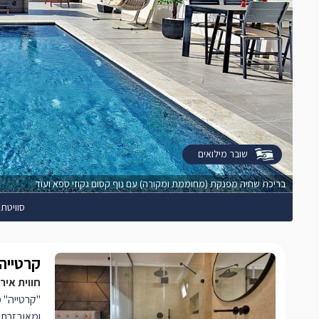
שובר מילואים
בריכת שחיה מפנקת (מחוממת ומקורה) עם נוף קסום גקוזי ספא ועוד
סוויטת 
קרטייה
חווית איר
"קרטייה" מ
ומאובזרת 