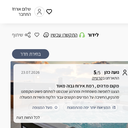
שלום אורח!
התחבר
לידור
התקשרו עכשיו
שיתוף
בחירת חדר
5
נועה כהן
23.07.2026
/5
התארחנו ב
קרטייה
מקום מדהים , רמת אירוח גבוה מאוד
הגענו לחופשה משפחתית ומהרגע שנכנסנו למתחם פשוט הוקסמנו
מהנקיון,החשיבה על הפרטים הקטנים עבור הלקוח והשירות המעולה
של לידור בעל המקום שחשב על הכל כדי להפוך לנו את החופשה
המציאות יותר יפה מהתמונות
מעל המצופה
לטובה ונעימה יותר אין ספק שנהננו מאוד ונחזור שוב! לידור אתה אלוף
היה מעל המצופה אשרייך
לכל החוות דעת