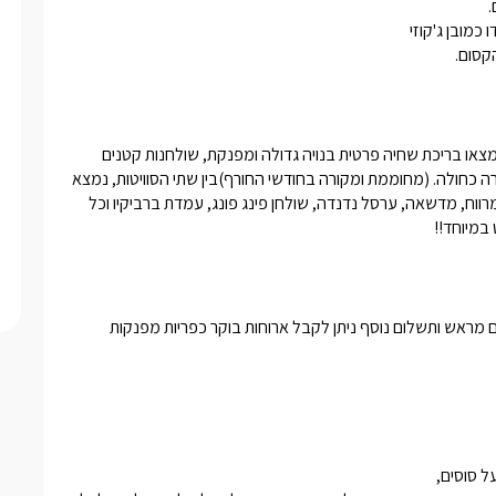
קסום. 
לכל אחת מהסוויטות המפנקות איזור חוץ וחצר פרטית לחלוטין, בה תמצאו בריכת שחיה פרטית בנויה גדולה ומפנקת, שולחנות קטנים 
לשימושכם,  ומיטות שיזוף איכותיות, מעוצבת בגווני אפור ובעלת תאורה כחולה. (מחוממת ומקורה בחודשי החורף)בין שתי הסוויטות, נמצא 
מתחם מגודר עם גישה לכל אחת מהן ובו כיסאות, שולחן אוכל גדול ומרווח, מדשאה, ערסל נדנדה, שולחן פינג פונג, עמדת ברביקיו וכל 
במיוחד!!
בחדר יחכו לכם, תמרוקי רחצה וסבונים, מגבות רכות ואיכותיות.בתיאום מראש ותשלום נוסף ניתן לקבל ארוחות בוקר כפריות מפנקות 