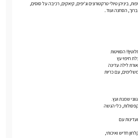
ת ורכות וכמובן תמרוקי רחצה וסבונים
10 דק'  מימת הכנרת היפה מושב כלנית שוכן בסמוך לאטרקציות נוספות, ביניהן טיולי טרקטורונים וג'יפים, קיאקים, רכיבה על סוסים, 
.
וני מקורה תמצאו שולחן זוגי מעץ עם
ם, שלצידו כמובן ג'קוזי פרטי מקורה עם
ולים המשקיפים אל הנוף ההררי החלומי