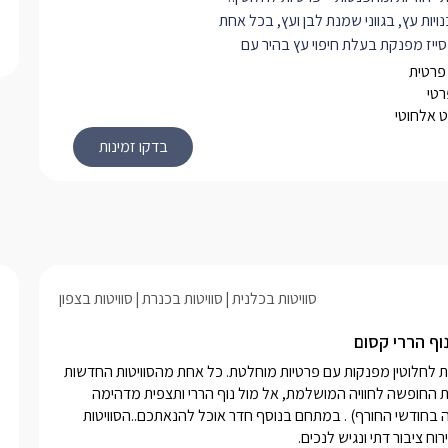
נויות עץ, בגווני שמנת לבן ועץ, בכל אחת
 סייז מפנקת בעלת חיפוי עץ בהיר עם
ים רכים ואיכותיים. בכל צד של המיטה
פרטית
רת לילה עדינה וחמימה, אל מול המיטה
רטי
 אלחוטי
 כורסאות יחיד מעוצבות בגוונים
ם כריות נוי בגוונים תואמים, עם שולחנות
ים להשלמת האווירה.
ממוזגת לחלוטין ובעלת טלוויזיית
ית מחוברת לכבלי
LCD
ואינטרנט אלחוטי.
שולחן אוכל עגול ניצב בצד הסוויטה בעל 4 כיסאות
פה, בגווני שמנת ועץ. לצידו מטבחון
 מקרר, מיקרוגל, מכונת אספרסו
סוויטות בכלנית
סוויטות בכנרת
סוויטות בצפון
פסולות, כלי הגשה ועוד. אל מול נוף
יב אל איזור החוץ של הסוויטה הנעימה.
וף הררי קסום
 בנוף חדר פנימי נוסף, עם שתי מיטות
במושב כלנית  הוקם מתחם "סוויטות שלווה בכנרת" ובו 2 סוויטות זהות לחלוטין מפנקות עם פרטיות מוחלטת. כל אחת מהסוויטות החדשות 
עוצבות ועדינות עם טלוויזית
LCD
.
מעוצבות בטוב טעם, ומאובזרת בכל מה שתצטרכו בשביל להפוך את החופשה לחוויה המושלמת, אל מול נוף הררי ותצפית מדהימה 
 בסוויטות- מפנק ומעוצב בגווני שיש
וקסומה, עם ג'קוזי ובריכה פרטית חלומית לכל אחת (מחוממת ומקורה בחודשי החורף) . במתחם בנוסף חדר אוכל להנאתכם..הסוויטות 
צאו מקלחון חדיש ואיכותי, שירותים,