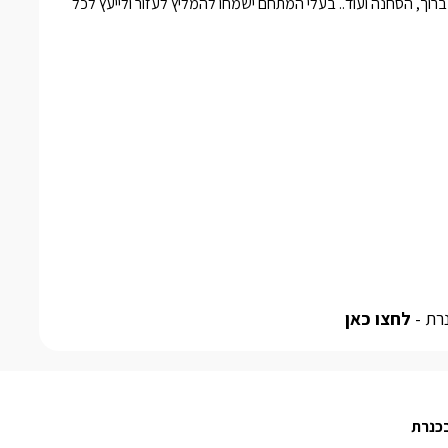
גלישה בהר החרמון, יקבים וטיולי טבע בנחל צלמון, נחל עמוד, מעיין ברוך, הסחנה ועוד.. בעלי המתחם ישמחו להמליץ לעזור ולייעץ לכל 
רת -
לחצו כאן
בכנרת