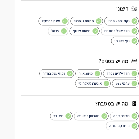
חיצוני
גקוזי ספא פרטי
מתחם גן פרטי
פינת ברביקיו
חדר אוכל במתחם
מיטות שיזוף
ערסל
נוף פנורמי
מה יש בפנים?
חדר ילדים נפרד
מיזוג אויר
גקוזי ענק בחדר
ערוצי yes
אינטרנט אלחוטי
מה יש במטבח?
מכונת קפה
מטבחון בסוויטה
מיני בר
פינת קפה ותה