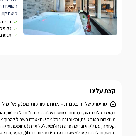
הסוויטות ב
מיטת קווין
מצעים לבנ
בריכה 
תמצאו תאו
גקוזי פ
אנטרנט
ניצבות שתי
משלימים, ע
קפה מעוצב
כל סוויטה 
YES
איכות
עשויים קטי
מאובזר עם
קצת עלינו
איכותית וק
פנורמי מרה
סוויטות שלווה בכנרת - מתחם סוויטות מפנק אל מול נ
לכל סוויטה
קומותיים מ
חדר הרחצה
אפור שם תמ