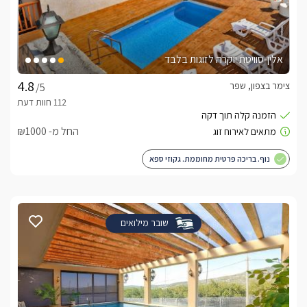
אלין-סוויטת יוקרה לזוגות בלבד
צימר בצפון, שפר
/5
החל מ- ₪1000
נוף. בריכה פרטית מחוממת. גקוזי ספא
שובר מילואים