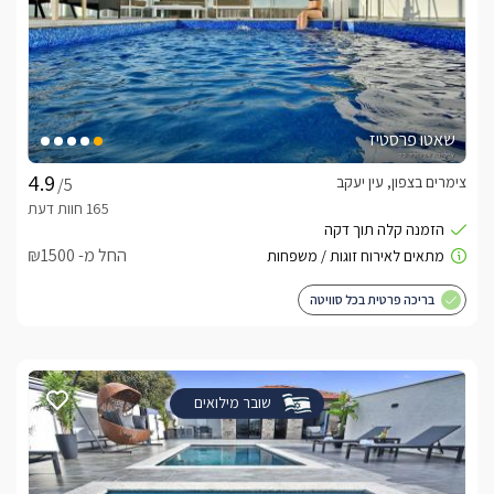
שאטו פרסטיז
צימרים בצפון, עין יעקב
/5
החל מ- ₪1500
בריכה פרטית בכל סוויטה
שובר מילואים