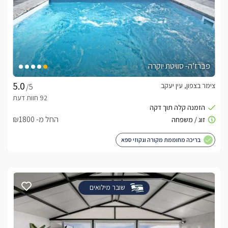
פברז’ה- סוויטת יוקרה
צימר בצפון, עין יעקב
/5
החל מ- ₪1800
בריכה מחוממת מקורה וגקוזי ספא
שובר מילואים