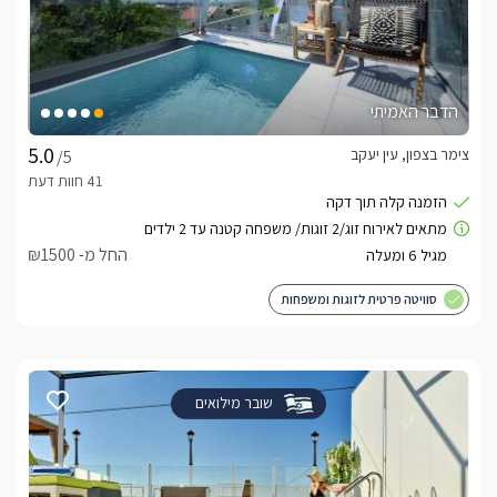
הדבר האמיתי
צימר בצפון, עין יעקב
/5
החל מ- ₪1500
סוויטה פרטית לזוגות ומשפחות
שובר מילואים