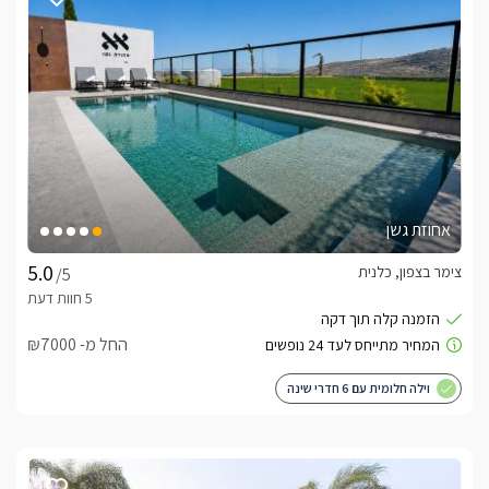
שלווה בכנרת" מתפאר בשתי סוויטות ייחודיות ומהפנטות – פרטיות 
בנויות עץ, בגווני שמנת לבן ועץ, בכל אחת מיטת קווין סייז מפנקת 
בהיר עם מצעים לבנים רכים ואיכותיים. בכל צד של המיטה תמצאו 
וחמימה, אל מול המיטה ניצבות שתי כורסאות יחיד מעוצבות בגוונים 
אחוזת גשן
צימר בצפון, כלנית
/5
שולחן אוכל עגול ניצב בצד הסוויטה בעל 4 כיסאות עשויים קטיפה, 
החל מ- ₪7000
לצידו מטבחון מאובזר עם מקרר, מיקרוגל, מכונת אספרסו איכותית 
וילה חלומית עם 6 חדרי שינה
לכל סוויטה בנוף חדר פנימי נוסף, עם שתי מיטות קומותיים מעוצבות 