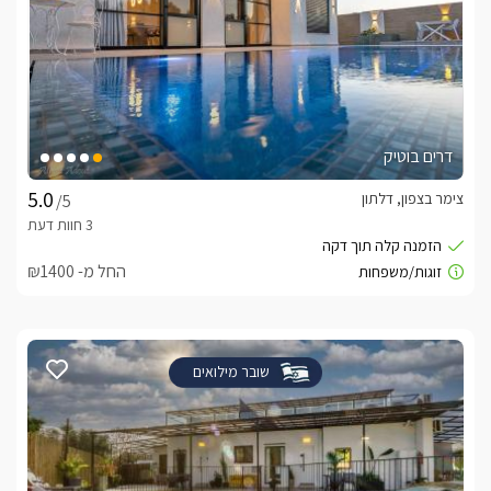
דרים בוטיק
צימר בצפון, דלתון
/5
החל מ- ₪1400
שובר מילואים