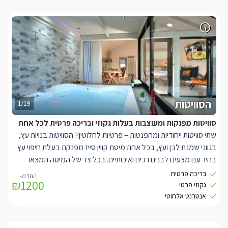
הסוויטות
1/19
סוויטות מפנקות ומעוצבות בעלות גקוזי ובריכה פרטית לכל אחת
שתי סוויטות ייחודיות ומהפנטות – פרטיות לחלוטין!! הסוויטות בנויות עץ,
בגווני שמנת לבן ועץ, בכל אחת מיטת קווין סייז מפנקת בעלת חיפוי עץ
בהיר עם מצעים לבנים רכים ואיכותיים. בכל צד של המיטה תמצאו
תאורת לילה עדינה וחמימה, אל מול המיטה ניצבות שתי כורסאות יחיד
בריכה פרטית
₪1200
מעוצבות בגוונים משלימים, עם כריות נוי בגוונים תואמים, עם שולחנות
גקוזי פרטי
קפה מעוצבים להשלמת האווירה.
אנטרנט אלחוטי
כל סוויטה ממוזגת לחלוטין ובעלת טלוויזיית
איכותית מחוברת
LCD
YES
לכבלי
ואינטרנט אלחוטי.