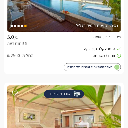
נסיה - סוויטת בוטיק בגליל
צימר בצפון, נטועה
/5
החל מ- ₪2500
מארח אישי צמוד ושירות כיד המלך!
שובר מילואים