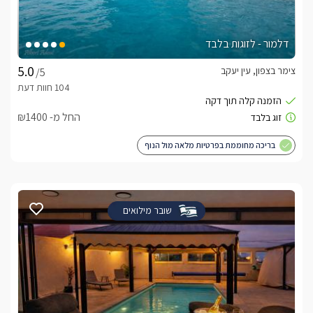
דלמור - לזוגות בלבד
צימר בצפון, עין יעקב
/5
החל מ- ₪1400
בריכה מחוממת בפרטיות מלאה מול הנוף
שובר מילואים