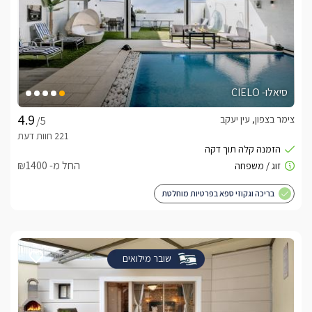
סיאלו- CIELO
צימר בצפון, עין יעקב
/5
החל מ- ₪1400
בריכה וגקוזי ספא בפרטיות מוחלטת
שובר מילואים