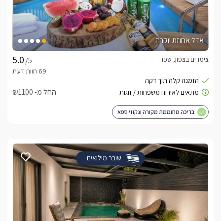
אדל אחוזת יוקרה
צימרים בצפון, שפר
/5
החל מ- ₪1100
בריכה מחוממת מקורה וגקוזי ספא
שובר מילואים