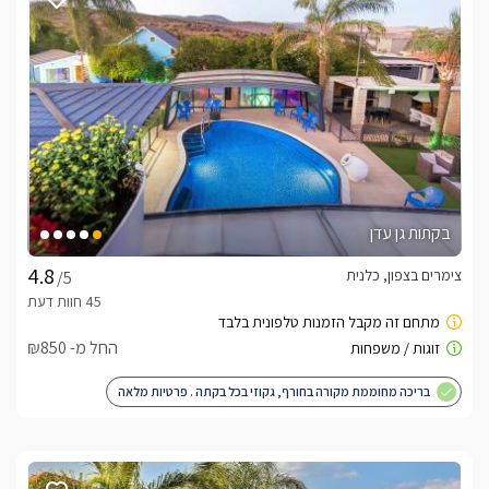
חדר הרחצה בסוויטות- מפנק ומעוצב בגווני שיש אפור שם תמצאו 
שירותים, מגבות נקיות ורכות וכמובן תמרוקי רחצה וסבונים 
בפאטיו חיצוני מקורה תמצאו שולחן זוגי מעץ עם כסאות נוחים, 
פרטי מקורה עם חלונות גדולים המשקיפים אל הנוף ההררי החלומי 
והקסום. 
בקתות גן עדן
איזור החוץ המשותף
צימרים בצפון, כלנית
לכל אחת מהסוויטות המפנקות איזור חוץ וחצר פרטית לחלוטין, בה 
/5
תמצאו בריכת שחיה פרטית בנויה גדולה ומפנקת, שולחנות קטנים 
לשימושכם,  ומיטות שיזוף איכותיות, מעוצבת בגווני אפור ובעלת 
החל מ- ₪850
תאורה כחולה. (מחוממת ומקורה בחודשי החורף)בין שתי הסוויטות, 
נמצא מתחם מגודר עם גישה לכל אחת מהן ובו כיסאות, שולחן 
בריכה מחוממת מקורה בחורף, גקוזי בכל בקתה . פרטיות מלאה
אוכל גדול ומרווח, מדשאה, ערסל נדנדה, שולחן פינג פונג, עמדת 
ברביקיו וכל זה- על נקודת תצפית מדהימה עם פרחי נוי ועצים אל 
מול נוף מהפנט במיוחד!!