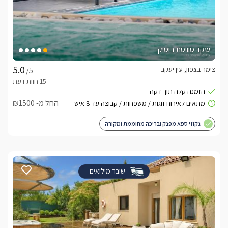
שקד סוויטת בוטיק
צימר בצפון, עין יעקב
/5
החל מ- ₪1500
גקוזי ספא מפנק ובריכה מחוממת ומקורה
שובר מילואים