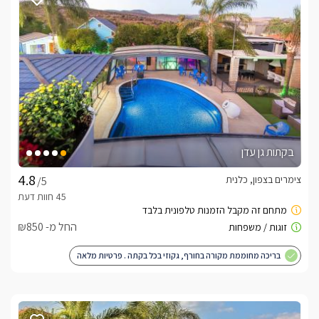
חדר הרחצה בסוויטות- מפנק ומעוצב בגווני שיש אפור שם תמצאו 
שירותים, מגבות נקיות ורכות וכמובן תמרוקי רחצה וסבונים 
בפאטיו חיצוני מקורה תמצאו שולחן זוגי מעץ עם כסאות נוחים, 
פרטי מקורה עם חלונות גדולים המשקיפים אל הנוף ההררי החלומי 
והקסום. 
בקתות גן עדן
איזור החוץ המשותף
צימרים בצפון, כלנית
לכל אחת מהסוויטות המפנקות איזור חוץ וחצר פרטית לחלוטין, בה 
/5
תמצאו בריכת שחיה פרטית בנויה גדולה ומפנקת, שולחנות קטנים 
לשימושכם,  ומיטות שיזוף איכותיות, מעוצבת בגווני אפור ובעלת 
החל מ- ₪850
תאורה כחולה. (מחוממת ומקורה בחודשי החורף)בין שתי הסוויטות, 
נמצא מתחם מגודר עם גישה לכל אחת מהן ובו כיסאות, שולחן 
בריכה מחוממת מקורה בחורף, גקוזי בכל בקתה . פרטיות מלאה
אוכל גדול ומרווח, מדשאה, ערסל נדנדה, שולחן פינג פונג, עמדת 
ברביקיו וכל זה- על נקודת תצפית מדהימה עם פרחי נוי ועצים אל 
מול נוף מהפנט במיוחד!!