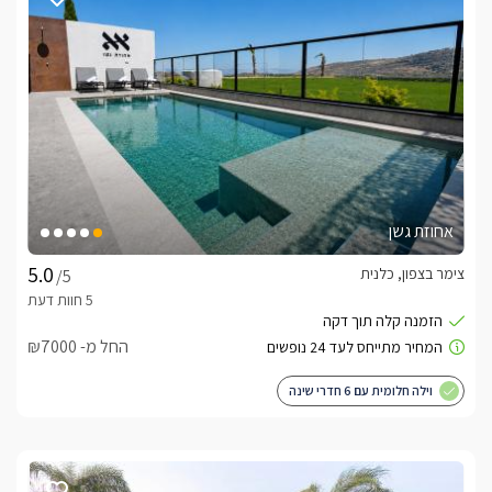
שלווה בכנרת" מתפאר בשתי סוויטות ייחודיות ומהפנטות – פרטיות 
בנויות עץ, בגווני שמנת לבן ועץ, בכל אחת מיטת קווין סייז מפנקת 
בהיר עם מצעים לבנים רכים ואיכותיים. בכל צד של המיטה תמצאו 
וחמימה, אל מול המיטה ניצבות שתי כורסאות יחיד מעוצבות בגוונים 
אחוזת גשן
צימר בצפון, כלנית
/5
שולחן אוכל עגול ניצב בצד הסוויטה בעל 4 כיסאות עשויים קטיפה, 
החל מ- ₪7000
לצידו מטבחון מאובזר עם מקרר, מיקרוגל, מכונת אספרסו איכותית 
וילה חלומית עם 6 חדרי שינה
לכל סוויטה בנוף חדר פנימי נוסף, עם שתי מיטות קומותיים מעוצבות 