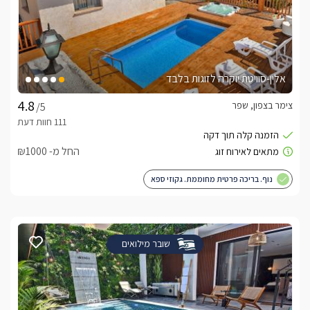
אלין-סוויטת יוקרה לזוגות בלבד
צימר בצפון, שפר
/5
החל מ- ₪1000
נוף. בריכה פרטית מחוממת. גקוזי ספא
שובר מילואים