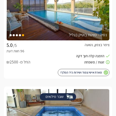
נסיה - סוויטת בוטיק בגליל
צימר בצפון, נטועה
/5
החל מ- ₪2500
מארח אישי צמוד ושירות כיד המלך!
שובר מילואים