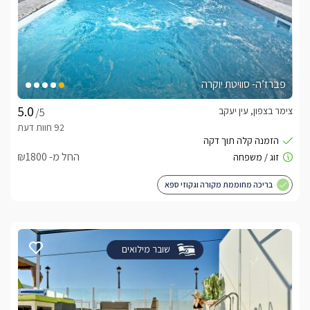
פברז’ה- סוויטת יוקרה
צימר בצפון, עין יעקב
/5
החל מ- ₪1800
בריכה מחוממת מקורה וגקוזי ספא
שובר מילואים