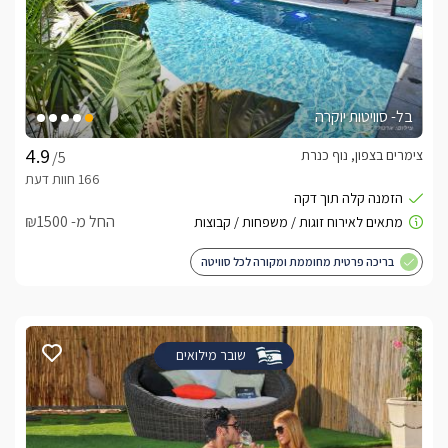
בל- סוויטות יוקרה
צימרים בצפון, נוף כנרת
/5
החל מ- ₪1500
בריכה פרטית מחוממת ומקורה לכל סוויטה
שובר מילואים