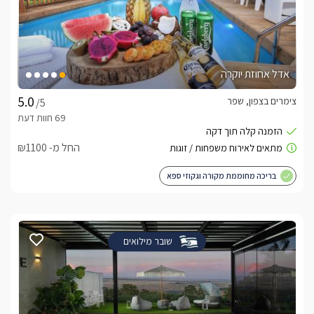
אדל אחוזת יוקרה
צימרים בצפון, שפר
/5
החל מ- ₪1100
בריכה מחוממת מקורה וגקוזי ספא
שובר מילואים