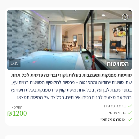
הסוויטות
1/19
סוויטות מפנקות ומעוצבות בעלות גקוזי ובריכה פרטית לכל אחת
שתי סוויטות ייחודיות ומהפנטות – פרטיות לחלוטין!! הסוויטות בנויות עץ,
בגווני שמנת לבן ועץ, בכל אחת מיטת קווין סייז מפנקת בעלת חיפוי עץ
בהיר עם מצעים לבנים רכים ואיכותיים. בכל צד של המיטה תמצאו
תאורת לילה עדינה וחמימה, אל מול המיטה ניצבות שתי כורסאות יחיד
בריכה פרטית
₪1200
מעוצבות בגוונים משלימים, עם כריות נוי בגוונים תואמים, עם שולחנות
גקוזי פרטי
קפה מעוצבים להשלמת האווירה.
אנטרנט אלחוטי
כל סוויטה ממוזגת לחלוטין ובעלת טלוויזיית
איכותית מחוברת
LCD
YES
לכבלי
ואינטרנט אלחוטי.