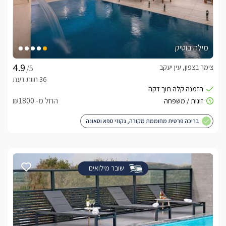
מילה בוטיק
צימר בצפון, עין יעקב
/5
החל מ- ₪1800
בריכה פרטית מחוממת מקורה, גקוזי ספא וסאונה
שובר מילואים