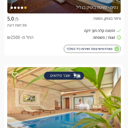
נסיה - סוויטת בוטיק בגליל
צימר בצפון, נטועה
/5
החל מ- ₪2500
מארח אישי צמוד ושירות כיד המלך!
שובר מילואים