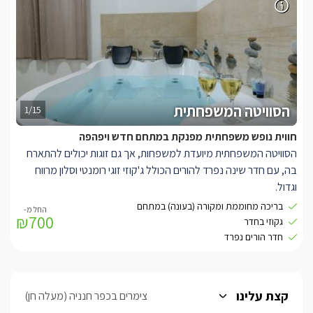
לסוויטה חצר גן משותפת עם פינות ישיבה, נדנדה, פינת ברביקיו בריכת
שחייה נעימה.
הסוויטה המשפחתית
1/15
חווית נופש משפחתית מפנקת במתחם חדש ויפהפה
הסוויטה המשפחתית מיועדת למשפחות, אך גם זוגות יכולים להתארח
בה, עם חדר שינה נפרד להורים הכולל ג'קוזי זוגי רומנטי וסלון מרווח
וגדול.
הסוויטה מחולקת לחלל מרכזי גדול ומרווח ובו פינת ישיבה מודרנית ושתי
בריכה מחוממת ומקורה (בעונה) במתחם
₪700
כורסאות ישיבה, , עוד בחלל המרכזי שולחן סעודה, ובר ישיבה זוגי, מעל
גקוזי בחדר
מזנון תלוי נמצאת טלוויזית smart גדולה, שטיחים יפים המשדרים אווירה
חדר הורים נפרד
חמימה ותמונות וכמבון מזגן. בחדר השינה מיטה זוגית מפנקת עטופה
מצעים רכים וג'קוזי זוגי ורומנטי עם משענות ראש. בסוויטה ישנו מטבח
מאובזר היטב עם מקרר, קומקום חשמלי, פינת קפה/תה,מיקרוגל,
קצת עלינו
צימרים בכפר חנניה (מעלה חן)
כיריים.