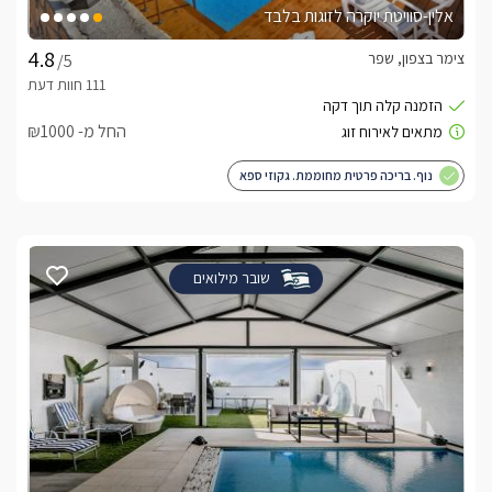
אלין-סוויטת יוקרה לזוגות בלבד
צימר בצפון, שפר
/5
החל מ- ₪1000
נוף. בריכה פרטית מחוממת. גקוזי ספא
שובר מילואים