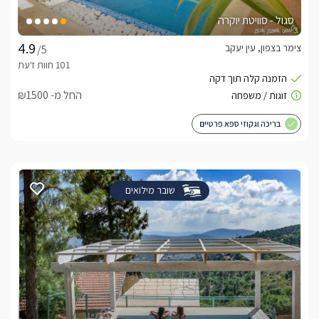
סגול - סוויטת יוקרה
צימר בצפון, עין יעקב
/5
החל מ- ₪1500
בריכה וגקוזי ספא פרטיים
שובר מילואים