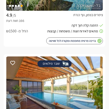
בל- סוויטות יוקרה
צימרים בצפון, נוף כנרת
/5
החל מ- ₪1500
בריכה פרטית מחוממת ומקורה לכל סוויטה
שובר מילואים