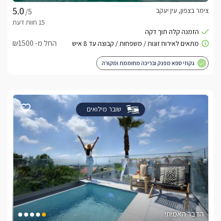
צימר בצפון, עין יעקב
/5
החל מ- ₪1500
גקוזי ספא מפנק ובריכה מחוממת ומקורה
שובר מילואים
הדבר האמיתי