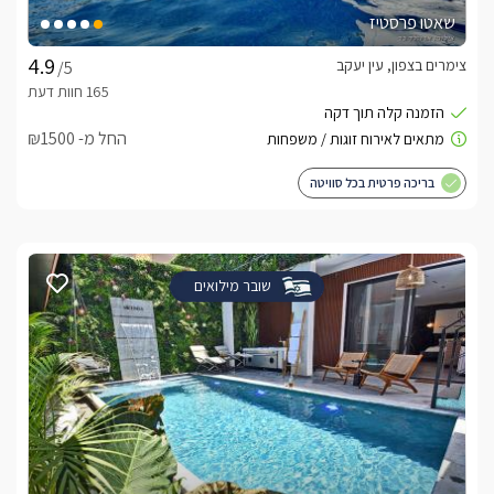
שאטו פרסטיז
צימרים בצפון, עין יעקב
/5
החל מ- ₪1500
בריכה פרטית בכל סוויטה
שובר מילואים