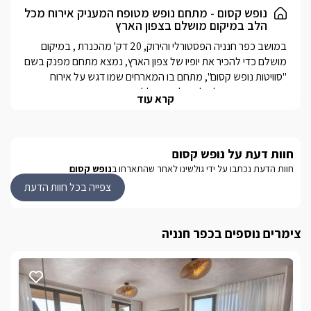
לסוויטה חצר גן משותפת עם פינות ישיבה, נדנדה, פינת ברביקיו בריכת
נופש קסום - מתחם נופש מטופח המעניק אירוח מכל
הלב במיקום מושלם בצפון הארץ
שחייה נעימה.
במושב כפר חנניה הפסטורלי והירוק, 20 דק' מהכנרת , במיקום 
מושלם כדי להכיר את יופיו של צפון הארץ, נמצא מתחם מפנק בשם 
"סוויטות נופש קסום", מתחם בו המארחים שמו דגש על אירוח 
ברמה גבוהה ומכל הלב מלווה בשלל פינוקים. שתי סוויטות יפהפיות 
קרא עוד
האחת מתאימה לאירוח רומנטי  לזוגות והשנייה מותאמת לאירוח 
משפחות. המושב כפר חנניה נמצא במרחק נסיעה קצר של 25 
דקות מחופי הכנרת, מהעיר הקסומה צפת ומהמושבה הציורית ראש 
חוות דעת על נופש קסום
פינה, כמו שאמרנו, המיקום הוא מושלם, והאורחים בסוויטות נופש 
חוות הדעת נכתבו על ידי גולשינו לאחר שהתארחו ב
נופש קסום
הסוויטות חולקות מתחם חוץ מטופח הכולל נדנדה פינות ישיבה 
צפייה בכל חוות הדעת
נוחות, פינת ברביקיו ובריכת שחייה מרעננת (מחוממת בחודשי 
צימרים נוספים בכפר חנניה
בתיאום מראש ובתוספת תשלום ניתן להנות מבריכה פרטית 
מחוממת ומקורה לסוויטה.