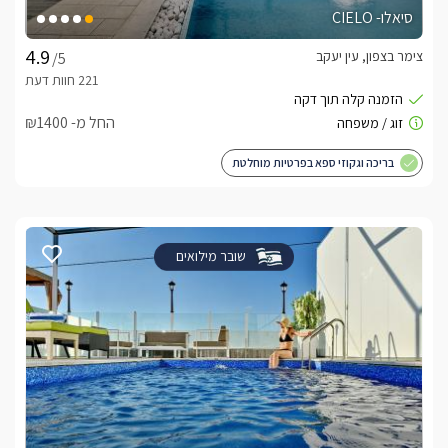
סיאלו- CIELO
צימר בצפון, עין יעקב
/5
החל מ- ₪1400
בריכה וגקוזי ספא בפרטיות מוחלטת
שובר מילואים