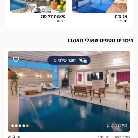
אניצ'ה
פיאצה דל סול
נאנו
חד נס
חד נס
עין
צימרים נוספים שאולי תאהבו
שובר מילואים
מילה בוטיק
צימר בצפון, עין יעקב
/5