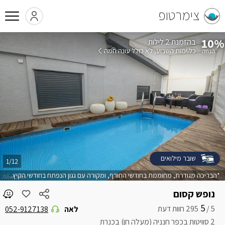
צימרטופ
10%
בהזמנת 2 לילות
כל ימות השבוע
לא כולל עונה חמה
שובר מילואים
1/12
*הבריכה מגודרת, מחוממת בחודשי החורף, ומקורה עם גגון הנפתח בחודשי הקיץ.
נופש קסום
5
5 /
לאה
052-9127138
2 סוויטות בכפר חנניה (מעלה חן) בכנרת