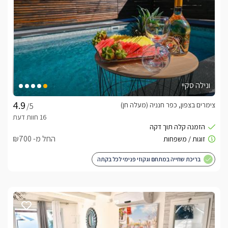
כלול באירוח
האורחים בסוויטות נופש קסום יהנו משלל פינוקים הכוללים: ערכת 
ונילה סקיי
צימרים בצפון, כפר חנניה (מעלה חן)
/5
החל מ- ₪700
בריכת שחייה במתחם וגקוזי פנימי לכל בקתה
אטרקציות בסביבה
סביב הישוב ובישוב עצמו תוכלו למצוא שלל אטרקציות מדליקות 
הכוללות טיולי סוסים רומנטיים, וטיולי שטח ברייזרים וג'יפים, לחובבי 
הטיולים הרגליים בטבע האזור מציע שפע של מסלולי טיול בנחלים, 
הרים ואתרים היסטוריים. עוד באזור בקיבוץ פרוד, מתחם הכולל מיני 