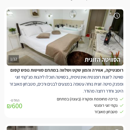
הסוויטה הזוגית
1/12
רומנטיקה, אווירה והמון שקט ושלווה במתחם סוויטות נופש קסום
סוויטה לזוגות רומנטית ואינטימית, בסוויטה תוכלו ליהנות מג'קוזי זוגי
ומפנק מיטה זוגית נוחה עטופה במצעים לבנים ורכים, מטבחון מאובזר
היטב וחדר רחצה מהודר.
בריכה מחוממת ומקורה (בעונה) במתחם
₪600
בסוויטה תיהנו ממיטה זוגית אורטופדית נוחה לצידה ג'קוזי מפנק ורומנטי
גקוזי זוגי רומנטי
עם משענות ראש נוחות, מסך smart tv עם חיבור להוט, פינת אוכל
מטבחון מאובזר
זוגית ונעימה, חדר רחצה מרווח הכולל דוש ראש גשם, מטבחון עם
מקרר, קומקום, פינת קפה/תה, כירה חשמלית כלי אוכל ומיקרוגל.