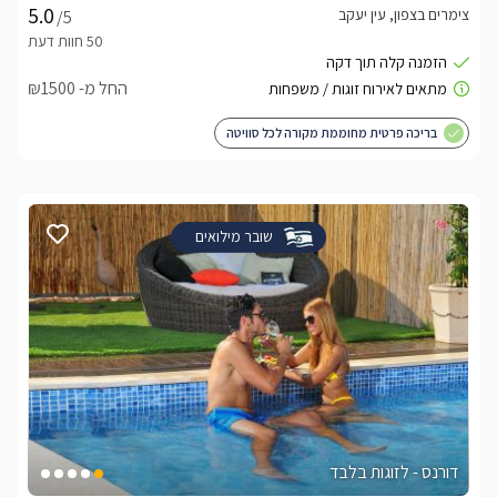
צימרים בצפון, עין יעקב
/5
החל מ- ₪1500
בריכה פרטית מחוממת מקורה לכל סוויטה
שובר מילואים
דורנס - לזוגות בלבד