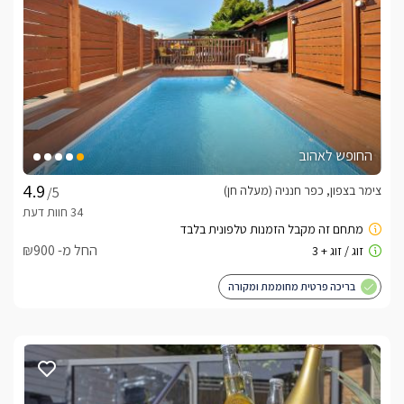
בברכה, לאה -
052-9127138
לצפייה באטרקציות ומסעדות בקרבת נופש קסום -
לחצו כאן
החופש לאהוב
צימר בצפון, כפר חנניה (מעלה חן)
/5
החל מ- ₪900
בריכה פרטית מחוממת ומקורה