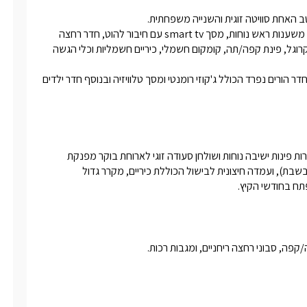
בכל סוויטה תהנו ממיטה זוגית נוחה, ג'קוזי זוגי, איכותי ורומנטי הכולל משענות ראש נוחות, מסך smart tv עם חיבור להוט, חדר רחצה 
מרווח ומטבחון מאובזר היטב העונה על כל הצרכים וכולל: מקרר, מיקרוגל, פינת קפה/תה, קומקום חשמלי, כיריים חשמליות וכלי הגשה 
*בסוויטה המשפחתית תהנו מסלון מרווח ומעוצב, הכולל פינת אוכל וחדר הורים נפרד הכולל ג'קוזי רומנטי ומסך טלוויזיה ובנוסף חדר ילדים 
מתחם חוץ מפנק ומשותף הכולל בריכת שחייה מרעננת,במתחם פזורות פינות ישיבה נוחות ושולחן סעודה זוגי לארוחת בוקר מפנקת 
וטעימה, בחצר גם נדנדה כיפית, פינת ברביקיו (לא ניתן להדליק אש בשבת), ועמדה חיצונית לבישול הכוללת כיריים, מקרר גדול 
תח בחודשי הקיץ.