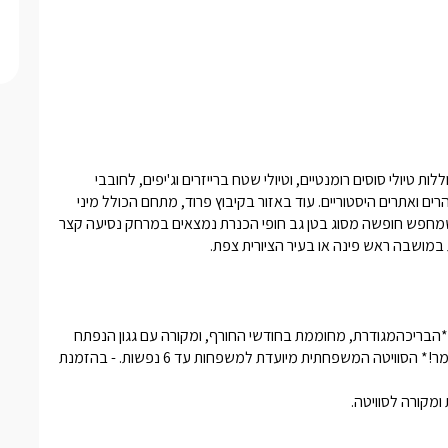
סביב הישוב ובישוב עצמו תוכלו למצוא שלל אטרקציות מדליקות הכוללות טיולי סוסים רומנטיים, וטיולי שטח ברייזרים וג'יפים, לחובבי 
הטיולים הרגליים בטבע האזור מציע שפע של מסלולי טיול בנחלים, הרים ואתרים היסטוריים. עוד באזור בקיבוץ פרוד, מתחם הכולל מיני 
גולף וסדנאות יצירה לילדים, רפטינג בירדן לחובבי האקסטרים, למי שמחפש חופשה מסוג בטן גב חופי הכנרת נמצאים במרחק נסיעה קצר 
המתחם שומר שבת - לא ניתן לבצע על האש  ולשים מוזיקה בשבת .*הבריכהמגודרת, מחוממת בחודשי החורף, ומקורה עם גגון הנפתח 
בחודשי הקיץ.נמצא כרבע שעה מהר מירון - מיקום מושלם לל"ג בעומר!* הסוויטה המשפחתית מיועדת למשפחות עד 6 נפשות. - בהזמנת 
מקורה לסוויטה.