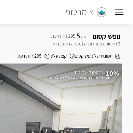
צימרטופ
5
נופש קסום
5 /
2 סוויטות בכפר חנניה (מעלה חן) בכנרת
תמונות של נופש קסום
קצת עלינו
295 חוות דעת
10%
בהזמנת 2 לילות
כל ימות השבוע
לא כולל עונה חמה