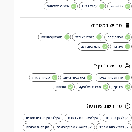
smart tv
ערוצי HOT
אינטרנט אלחוטי
מה יש במטבח?
מכונת קפה
מטבח מאובזר
מטבחון בסוויטה
מיני בר
פינת קפה ותה
מה יש בנוסף?
ארוחת בוקר בצימר
בית כנסת בישוב
א.בוקר כשרה
עם נוף
מוצרי טואלטיקה
סוויטות
מה חשוב שתדעו?
אין לעשן בחדרים
אין לעשות מנגל בשבת
אין להזמין אורחים נוספים
אין להביא חיות מחמד
אין להשמיע מוזיקה בשבת
אין לקיים מסיבות