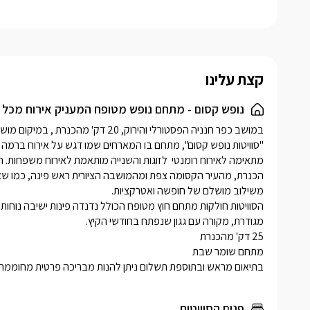
המשדרים או
השינה מיט
וג'קוזי זו
מטבח מאוב
קצת עלינו
פינת קפה/ת
לסוויטה חצ
נופש קסום - מתחם נופש מטופח המעניק אירוח מכל 
פינת ברביק
בתיאום מראש ובתוספת תשלום ניתן להנות מבריכה פרטית מחוממת ו
פנים הסוויטות