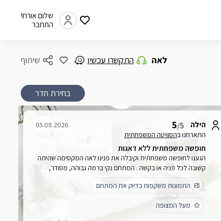
שלום אורח!
התחבר
לאה
התקשרו עכשיו
שיתוף
בחירת חדר
5
הילה
05.08.2026
/5
התארחנו ב
הסוויטה המשפחתית
חופשה משפחתית ללא דאגות
הגענו לחופשה משפחתית וקיבלה את פנינו לאה המקסימה שהיתה
קשובה לכל פניה או בקשה . המתחם נקי ברמה גבוהה, מסודר,
מאובזר וכולל מקרר בצימר ומחוצה לו בפינת המנגל. קיימים גם כיריים
התמונות משקפות בדיוק את המתחם
בפינת המנגל שניתן לבשל בהם. מזגנים בכל החדרים, ג'קוזי בחדר,
בריכה מקורה עם פינת ישיבה וכל המתחם נקי ומצוחצח. המיקום של
מעל המצופה
כפר חנניה קרוב יחסית לראש פינה /כרמיאל/רמת הגולן. ממליצה
בחום !!!!