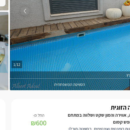
1/12
ץ.
הסוויטה המשפחתית
 הזוגית
 אווירה והמון שקט ושלווה במתחם
₪600
ופש קסום
גות רומנטית ואינטימית, בסוויטה תוכלו