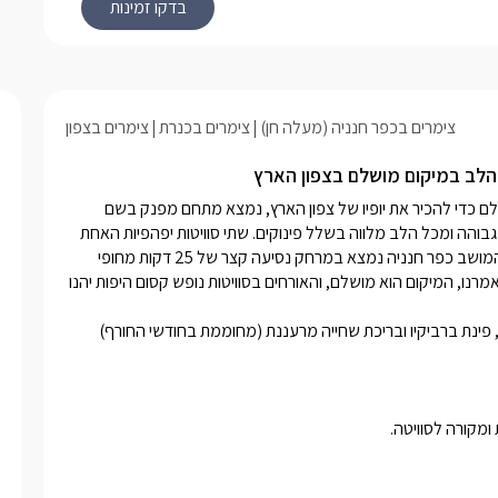
תלוי נמצאת טלוויזית smart גדולה, שטיחים יפים
וירה חמימה ותמונות וכמבון מזגן. בחדר
ה זוגית מפנקת עטופה מצעים רכים
גי ורומנטי עם משענות ראש. בסוויטה ישנו
זר היטב עם מקרר, קומקום חשמלי,
צימרים בכפר חנניה (מעלה חן)
צימרים בכנרת
צימרים בצפון
ה,מיקרוגל, כיריים.
ר גן משותפת עם פינות ישיבה, נדנדה,
הלב במיקום מושלם בצפון הארץ
יו בריכת שחייה נעימה.
במושב כפר חנניה הפסטורלי והירוק, 20 דק' מהכנרת , במיקום מושלם כדי להכיר את יופיו של צפון הארץ, נמצא מתחם מפנק בשם 
"סוויטות נופש קסום", מתחם בו המארחים שמו דגש על אירוח ברמה גבוהה ומכל הלב מלווה בשלל פינוקים. שתי סוויטות יפהפיות האחת 
מתאימה לאירוח רומנטי  לזוגות והשנייה מותאמת לאירוח משפחות. המושב כפר חנניה נמצא במרחק נסיעה קצר של 25 דקות מחופי 
הכנרת, מהעיר הקסומה צפת ומהמושבה הציורית ראש פינה, כמו שאמרנו, המיקום הוא מושלם, והאורחים בסוויטות נופש קסום היפות יהנו 
הסוויטות חולקות מתחם חוץ מטופח הכולל נדנדה פינות ישיבה נוחות, פינת ברביקיו ובריכת שחייה מרעננת (מחוממת בחודשי החורף) 
מקורה לסוויטה.