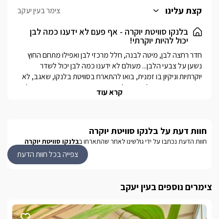
בעל שני ראשי גשם, חדר ילדים נפרד עם מיטת קומותיים ומסך טלוויזיה,
קצת עלינו
צימר בעין יעקב
מטבחון מאובזר הכולל מכונת אספרסו, בר מים, כלי אוכל ועוד.
בלנקו סוויטת יוקרה - אף פעם לא ידענו כמה לבן
יכול להיות יוקרתי!
חדר רחצה לבן, מיטה לבנה, חלל מרכזי לבן ואפילו מתחם החוץ 
נשען על צבעי הלבן... מעולם לא ידענו כמה לבן יכול לשדר 
יוקרתיות וניקיון בו זמנית, בואו להתארח בסוויטת בלנקו, שאגב, לא 
סתם נקראה כך- בלנקו זהו לבן בספרדית שכמו שאמרנו קודם לכן, 
קרא עוד
פשוט מתאר את נפלאות המקום. חלל פנימי רחב ומרווח, מעוצב 
ביוקרתיות עם אלמנטים לבנים ונגיעות צבע עדינות, מתחם חוץ 
בגובה מצויין הצופה על נוף מרהיב של הגליל המערבי, עם קירוי עץ 
איכותי ובריכת שחייה פרטית לחלוטין!
חוות דעת על בלנקו סוויטת יוקרה
חוות הדעת נכתבו על ידי גולשינו לאחר שהתארחו ב
בלנקו סוויטת יוקרה
צפייה בכל חוות הדעת
פנים הסוויטה
באמצעות תקרה גבוהה במיוחד, חדר ילדים נפרד  וקיר חלונות רחב 
הנפתח אל מתחם הבריכה, הסוויטה יוצרת מראה מרווח ועצום עם 
צימרים נוספים בעין יעקב
הרבה מקום לעצמכם. בסוויטה היוקרתית תיהנו ממיטה זוגית רחבה 
ומעוצבת, משני צדדיה נורות לד מיוחדות ושידות תואמות, קמין גז 
מעוצב ויפייפה הטמון בתוך קיר לבנים מודרני, ג'קוזי עגול וגדול 