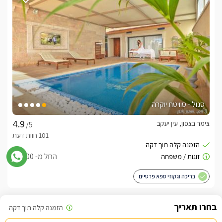
הניצב במרכז הסוויטה, פינה סלונית נוחה עם מסך LCD וחיבור 
לערוצי HOT, מערכת קולנוע ביתית, חדר רחצה מרווח עם מקלחון 
ענקי במיוחד בעל שני ראשי גשם, חדר ילדים נפרד עם מיטת 
קומותיים ומסך טלוויזיה, מטבחון מאובזר הכולל מכונת אספרסו, בר 
מים, כלי אוכל ועוד.
מתחם החוץ הפרטי
במתחם החוץ תיהנו ממתחם פרטי לחלוטין, מקורה ומגודר היטב 
סגול - סוויטת יוקרה
הצופה מגובה על נוף מרהיב, אליו תוכלו להגיע דרך הזזת החלונות 
הפנוראמיים הנמצאים בסוויטה ובנוי בסגנון פרגולה ענקית. במתחם 
צימר בצפון, עין יעקב
/5
תיהנו מבריכת שחייה מחוממת ומקורה, בעלת מערכת ג'טים 
מקצועיים ותאורה פנימית יפייפיה, מתחם מגודר לחלוטין, סאונה 
יבשה מקצועית, שולחן אוכל, ערסל זוגי גדול, מסך טלויזיה חיצוני 
החל מ- ₪1500
בגודל 60' ופינות ישיבה פזורות סביב.* במקום תיהנו מפינת ברביקיו 
במתחם נפרד.
בריכה וגקוזי ספא פרטיים
כלול באירוח
בקבוק יין, בירות, חלב, שוקולדים משובחים, עוגיות פריכות, שתייה 