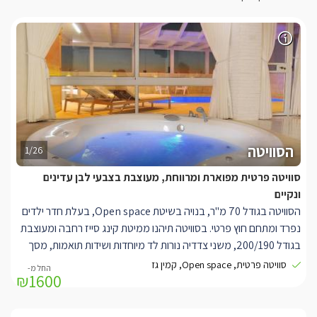
הסוויטה
1/26
סוויטה פרטית מפוארת ומרווחת, מעוצבת בצבעי לבן עדינים
ונקיים
הסוויטה בגודל 70 מ"ר, בנויה בשיטת Open space, בעלת חדר ילדים
נפרד ומתחם חוץ פרטי. בסוויטה תיהנו ממיטת קינג סייז רחבה ומעוצבת
בגודל 200/190, משני צדדיה נורות לד מיוחדות ושידות תואמות, מסך
LCD בגודל 55' עם חיבור לערוצי HOT, קמין גז מעוצב ויפייפה הטמון
סוויטה פרטית, Open space, קמין גז
₪1600
בתוך קיר לבנים מודרני. במרכז הסוויטה ניצב ג'קוזי עגול וגדול, פינה
סלונית נוחה עם מסך LCD 50' וחיבור לערוצי HOT, מערכת קולנוע
ביתית(מקרן קול וסאונד בר), חדר רחצה מרווח עם מקלחון ענקי במיוחד