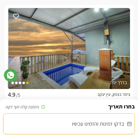
בדרך יפה
צימר בצפון, עין יעקב
/5
החל מ- ₪1100
בדקו זמינות והזמינו עכשיו
בריכה פרטית מחוממת מקורה. גקוזי ספא מול נוף