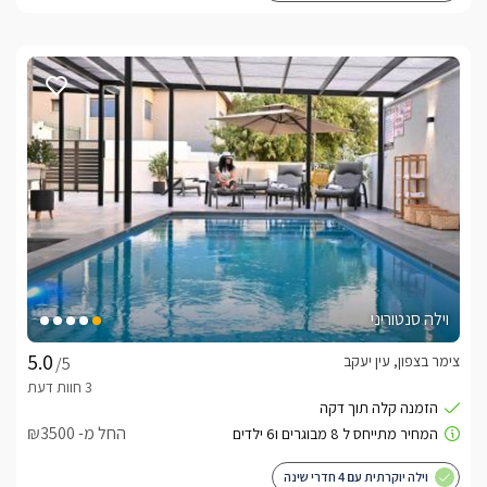
וילה סנטוריני
צימר בצפון, עין יעקב
/5
החל מ- ₪3500
וילה יוקרתית עם 4 חדרי שינה