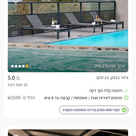
לצפייה באטרקציות ומסעדות בקרבת בלנקו סוויטת
יוקרה -
לחצו כאן
שקד סוויטת בוטיק
צימר בצפון, עין יעקב
/5
החל מ- ₪1500
גקוזי ספא מפנק ובריכה מחוממת ומקורה