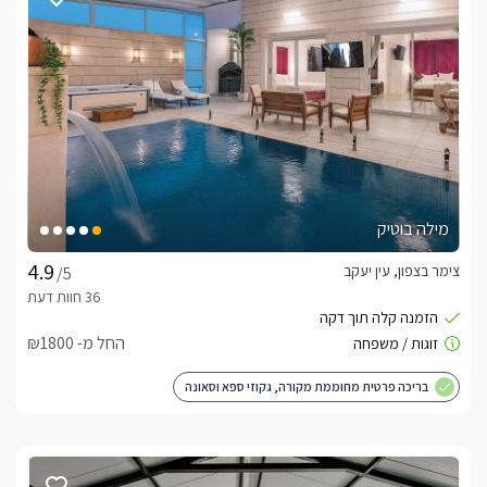
הניצב במרכז הסוויטה, פינה סלונית נוחה עם מסך LCD וחיבור 
לערוצי HOT, מערכת קולנוע ביתית, חדר רחצה מרווח עם מקלחון 
ענקי במיוחד בעל שני ראשי גשם, חדר ילדים נפרד עם מיטת 
קומותיים ומסך טלוויזיה, מטבחון מאובזר הכולל מכונת אספרסו, בר 
מים, כלי אוכל ועוד.
מתחם החוץ הפרטי
במתחם החוץ תיהנו ממתחם פרטי לחלוטין, מקורה ומגודר היטב 
מילה בוטיק
הצופה מגובה על נוף מרהיב, אליו תוכלו להגיע דרך הזזת החלונות 
הפנוראמיים הנמצאים בסוויטה ובנוי בסגנון פרגולה ענקית. במתחם 
צימר בצפון, עין יעקב
/5
תיהנו מבריכת שחייה מחוממת ומקורה, בעלת מערכת ג'טים 
מקצועיים ותאורה פנימית יפייפיה, מתחם מגודר לחלוטין, סאונה 
יבשה מקצועית, שולחן אוכל, ערסל זוגי גדול, מסך טלויזיה חיצוני 
החל מ- ₪1800
בגודל 60' ופינות ישיבה פזורות סביב.* במקום תיהנו מפינת ברביקיו 
במתחם נפרד.
בריכה פרטית מחוממת מקורה, גקוזי ספא וסאונה
כלול באירוח
בקבוק יין, בירות, חלב, שוקולדים משובחים, עוגיות פריכות, שתייה 