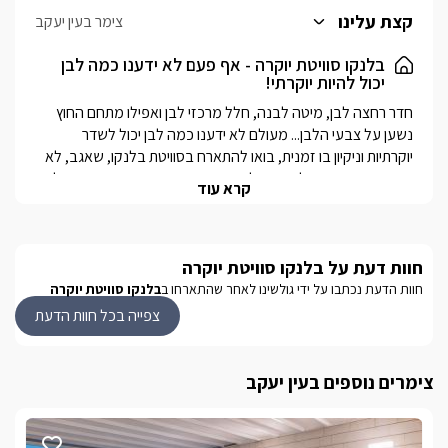
בעל שני ראשי גשם, חדר ילדים נפרד עם מיטת קומותיים ומסך טלוויזיה,
קצת עלינו
צימר בעין יעקב
מטבחון מאובזר הכולל מכונת אספרסו, בר מים, כלי אוכל ועוד.
בלנקו סוויטת יוקרה - אף פעם לא ידענו כמה לבן
יכול להיות יוקרתי!
חדר רחצה לבן, מיטה לבנה, חלל מרכזי לבן ואפילו מתחם החוץ 
נשען על צבעי הלבן... מעולם לא ידענו כמה לבן יכול לשדר 
יוקרתיות וניקיון בו זמנית, בואו להתארח בסוויטת בלנקו, שאגב, לא 
סתם נקראה כך- בלנקו זהו לבן בספרדית שכמו שאמרנו קודם לכן, 
קרא עוד
פשוט מתאר את נפלאות המקום. חלל פנימי רחב ומרווח, מעוצב 
ביוקרתיות עם אלמנטים לבנים ונגיעות צבע עדינות, מתחם חוץ 
בגובה מצויין הצופה על נוף מרהיב של הגליל המערבי, עם קירוי עץ 
איכותי ובריכת שחייה פרטית לחלוטין!
חוות דעת על בלנקו סוויטת יוקרה
חוות הדעת נכתבו על ידי גולשינו לאחר שהתארחו ב
בלנקו סוויטת יוקרה
צפייה בכל חוות הדעת
פנים הסוויטה
באמצעות תקרה גבוהה במיוחד, חדר ילדים נפרד  וקיר חלונות רחב 
הנפתח אל מתחם הבריכה, הסוויטה יוצרת מראה מרווח ועצום עם 
צימרים נוספים בעין יעקב
הרבה מקום לעצמכם. בסוויטה היוקרתית תיהנו ממיטה זוגית רחבה 
ומעוצבת, משני צדדיה נורות לד מיוחדות ושידות תואמות, קמין גז 
מעוצב ויפייפה הטמון בתוך קיר לבנים מודרני, ג'קוזי עגול וגדול 