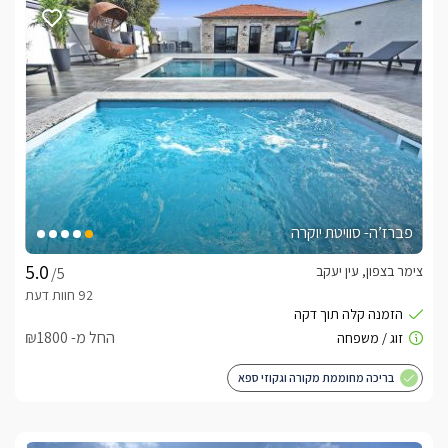
פברז’ה- סוויטת יוקרה
צימר בצפון, עין יעקב
/5
החל מ- ₪1800
בריכה מחוממת מקורה וגקוזי ספא