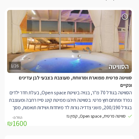
הסוויטה
1/26
סוויטה פרטית מפוארת ומרווחת, מעוצבת בצבעי לבן עדינים
ונקיים
הסוויטה בגודל 70 מ"ר, בנויה בשיטת Open space, בעלת חדר ילדים
נפרד ומתחם חוץ פרטי. בסוויטה תיהנו ממיטת קינג סייז רחבה ומעוצבת
בגודל 200/190, משני צדדיה נורות לד מיוחדות ושידות תואמות, מסך
LCD בגודל 55' עם חיבור לערוצי HOT, קמין גז מעוצב ויפייפה הטמון
סוויטה פרטית, Open space, קמין גז
₪1600
בתוך קיר לבנים מודרני. במרכז הסוויטה ניצב ג'קוזי עגול וגדול, פינה
סלונית נוחה עם מסך LCD 50' וחיבור לערוצי HOT, מערכת קולנוע
ביתית(מקרן קול וסאונד בר), חדר רחצה מרווח עם מקלחון ענקי במיוחד