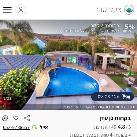
צימרטופ
5%
בהזמנת 2 לילות
כל ימות השבוע
לא כולל עונה חמה
שובר מילואים
1/33
בריכה מחוממת ומקורה מאוקטובר עד אפריל
בקתות גן עדן
4.8
5 /
אייל
052-9788657
4 בקתות ו-4 סוויטות בכלנית בכנרת