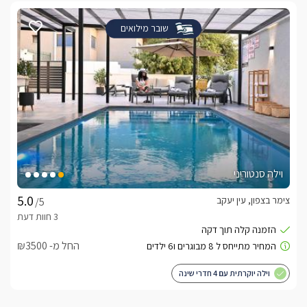
שובר מילואים
וילה סנטוריני
צימר בצפון, עין יעקב
/5
החל מ- ₪3500
וילה יוקרתית עם 4 חדרי שינה