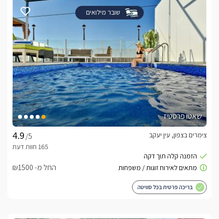
שובר מילואים
שאטו פרסטיז
צימרים בצפון, עין יעקב
/5
החל מ- ₪1500
בריכה פרטית בכל סוויטה