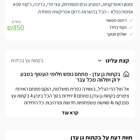
ומגוון האטרקציות, המציע גנים מטופחים, עצי פרי, בריכה, ג'קוזי ספא
וטיפוח נפלא – הכל בהשראה דרום אפריקאית מיוחדת.
הסוויטה גדולה וחדשה עם קומת גלריה מדהימה לילדים, מאובזרת
ריהוט מפואר
₪850
היטב וכוללת מרפסת פרטית המשקיפה אל כל הגן.
גקוזי בחדר
עוד בסוויטה תוכלו ליהנות מאבזור וריהוט חדיש ומפואר, מרחב גדול
שולחן סנוקר
ומפנק ועיצוב סולידי אך מרהיב ומושך את העין.
אורחי הסוויטה יוכלו ליהנות כל העת מבריכת השחייה במתחם – בצורת
אגם טבעי מיוחד, מחוממת ומקורה היטב בחורף, שולחן סנוקר ושפע
קצת עלינו
בקתות עץ בכלנית
פינות מנוחה ואירוח.
בקתות גן עדן - מתחם נופש חלומי העטוף בטבע
ירוק ושלווה מכל עבר
אל מול הרי הגליל, באווירה כפרית מושלמת, הוקם מתחם האירוח 
צימרים בקתות גן עדן.במתחם 8 יחידות בסך הכל בינהן 4 בקתות עץ 
מפנקות ו4 סוויטות משפחתיות חדשות ומרהיבות. כל היחידות 
קרא עוד
המתחם מציע קרבה מדהימה לאזור הכנרת - רק 7 דקות נסיעה עד 
לחופים היפים ומגוון אטרקציות מדהימות גם בתוך המושב עצמו.בגן 
המרהיב תוכלו ליהנות מבריכת שחייה מרהיבה ומיוחדת , הבנויה 
חוות דעת על בקתות גן עדן
כאגם טבעי וצלול (מחוממת ומקורה היטב בחודשי החורף 