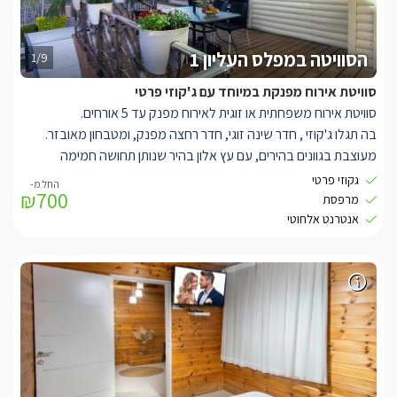
הסוויטה במפלס העליון 1
1/9
סוויטת אירוח מפנקת במיוחד עם ג'קוזי פרטי
סוויטת אירוח משפחתית או זוגית לאירוח מפנק עד 5 אורחים.
בה תגלו ג'קוזי , חדר שינה זוגי, חדר רחצה מפנק, ומטבחון מאובזר.
מעוצבת בגוונים בהירים, עם עץ אלון בהיר שנותן תחושה חמימה
ונעימה, וג'קוזי פרטי מרובע פינתי, בחיפוי עץ בהיר.
גקוזי פרטי
₪700
בחדר השינה הזוגי תמצאו מיטה גדולה נעימה ונוחה, מוצעת במצעי
מרפסת
כותנה איכותיים, עם כריות רכות ונעימות.
אנטרנט אלחוטי
לצד המיטה תמצאו את שידות המיטה המעוצבות, נורות לילה, מיזוג אוויר
ווילונות בגוונים נעימים בכדי לטשטש את אור השמש החודרת, בנוסף
בחדר השינה תמצאו טלוויזיה LCD מחוברת לכבלים.
בסלון תמצאו ספת ר' נוחה, בגווני אפורים, ממוזגת ולצידה טלווזיה
נוספת.
עוד תמצאו מטבחון מאובזר עם מקרר, מיקרוגל, כלים להכנת קפה ותה
וכו..
בחדר הרחצה המעוצב והחדש, יחכו לכם שירותים ומקלחון עמידה גדול,