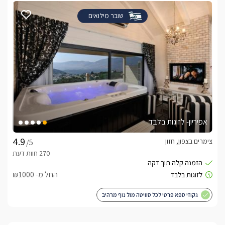
שובר מילואים
אפיריון- לזוגות בלבד
צימרים בצפון, חזון
/5
החל מ- ₪1000
גקוזי ספא פרטי לכל סוויטה מול נוף מרהיב