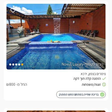
נובוס לקשורי-Novus Luxury
צימרים בצפון, ירכא
החל מ- ₪800
בריכת שחייה במתחם החוץ המפנק