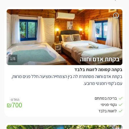
בקתת אדם וחווה
1/8
בקתה קסומה לזוגות בלבד
בקתת אדם וחווה מסתתרת לה בין הצמחייה ומציעה חלל פנים מרווח,
עם ג'קוזי רומנטי מרובע.
ומסך LCD שמתכוונן אל כל חלקי הבקתה לנוחיותכם המירבית.
בריכה במתחם
₪700
בחוץ ממתינה עבורכם מרפסת גן פרטית גדולה ומפנקת (מקורה),
גקוזי פנימי
שממנה תוכלו לצאת אל הגן הפתוח.
לזוגות בלבד
בגן החיצוני תיהנו מבריכת שחייה מפוארת (מחוממת ומקורה בחורף)
וג'קוזי ספא מפנק, שולחן סנוקר וצמחייה מרהיבה שעוטפת את הגן.