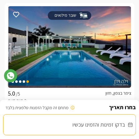
שובר מילואים
וילה ויז'ן
צימר בצפון, חזון
/5
מתחם זה מקבל הזמנות טלפונית בלבד
החל מ- ₪3800
בדקו זמינות והזמינו עכשיו
וילת נופש מפנקת עם בריכה וספא פרטיים