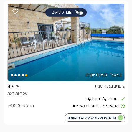
שובר מילואים
באטצ'י -סוויטות יוקרה
צימרים בצפון, מנות
/5
החל מ- ₪1000
בריכה מחוממת אל מול הנוף הפתוח