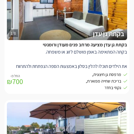
צמחייה.
בקתת גן עדן
1/8
בקתת גן עדן מציעה מרחב פנים מעודן ורומנטי
בקתה המתאימה באופן מושלם לזוג או משפחה.
את הילדים תוכלו להלין בסלון באמצעות הספה הנפתחת ולהתרווח
בעצמכם בחדר השינה הנפרד על מיטה זוגית גדולה.
מרפסת גן חיצונית,
₪700
לרשותכם ג'קוזי רומנטי מפנק.(בחדר נפרד) מכאן תוכלו לצאת אל
בריכת שחייה מפוארת,
מרפסת גן חיצונית המשקיפה אל הבריכה ונופי הגן.
גקוזי בחדר
כאן תוכלו ליהנות מבריכה מפוארת (מחוממת ומקורה בחורף) ולצידה
שפע פינות ישיבה מפנקות, שולחן ביליארד ושלל צמחייה מטופחת.
המתחם נמצא רק 5 דקות מהכנרת ושלל האטרקציות הנמצאות
בסביבתה.