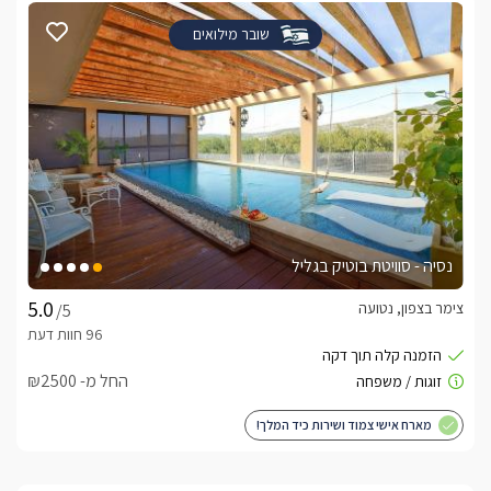
שובר מילואים
נסיה - סוויטת בוטיק בגליל
צימר בצפון, נטועה
/5
החל מ- ₪2500
מארח אישי צמוד ושירות כיד המלך!