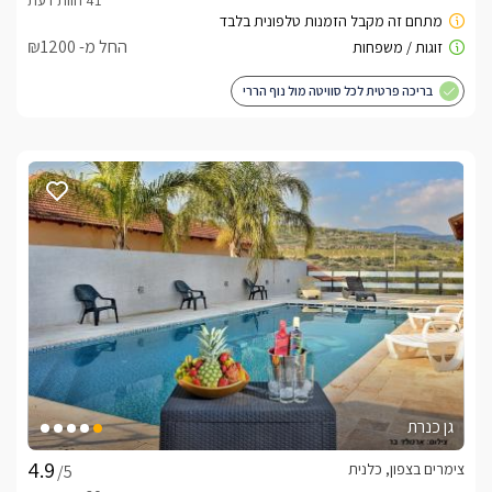
בברכה, אייל -
052-9788657
החל מ- ₪1200
לצפייה באטרקציות ומסעדות בקרבת בקתות גן עדן -
בריכה פרטית לכל סוויטה מול נוף הררי
לחצו כאן
גן כנרת
צימרים בצפון, כלנית
/5