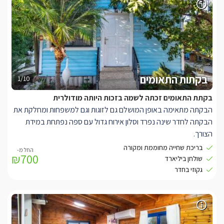
המתחם ממוקם רק 5 דקות נסיעה מחופי הכנרת ומשלל האטרקציות
הנמצאות בסביבה.
בקתות התאומים
1/10
בקתת התאומים זכתה לשמה בזכות היותה מודולרית
הבקתה מתאימה באופן המושלם גם לזוגות וגם למשפחות ומחלקת את
הבקתה לחדר שינה נפרד וסלון אירוח גדול עם ספה נפתחת במידת
הצורך.
בחדר הרחצה המפנק תוכלו ליהנות מג'קוזי גדול השקוע ברצפת
בריכת שחייה מחוממת ומקורה
₪700
הבקתה ובנוסף מקלחון לרחצה ומעליו חלון שדרכו מציץ עץ הדר ריחני.
שולחן ביליארד
עוד בבקתה תיהנו ממסך LCD מתכוונן, פינת סעודה גדולה ופינת שתייה
גקוזי בחדר
חמה חופשית.
מכאן תוכלו לצאת אל המרפסת הפרטית ואל מתחם הגן. בחלקו החיצוני
של המתחם אותו חולקות כל הסוויטות, תוכלו ליהנות מבריכת שחייה
מפוארת (מחוממת ומקורה בחורף), מתחם ביליארד, ערסלים ושפע