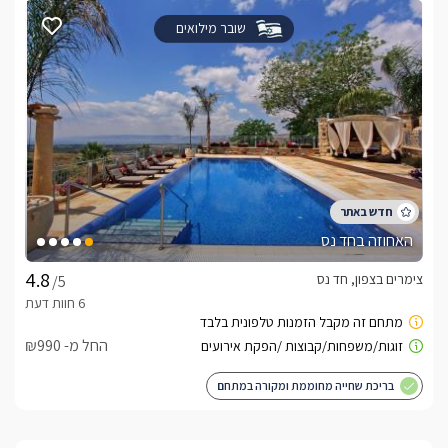
שובר מילואים
האחוזה בחד נס
צימרים בצפון, חד נס
/5
החל מ- ₪990
בריכת שחייה מחוממת ומקורה במתחם