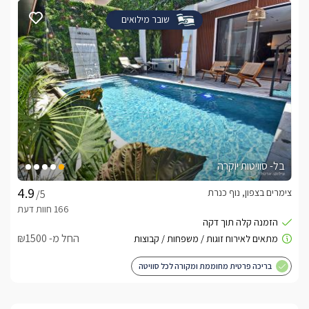
שובר מילואים
בל- סוויטות יוקרה
צימרים בצפון, נוף כנרת
/5
החל מ- ₪1500
בריכה פרטית מחוממת ומקורה לכל סוויטה