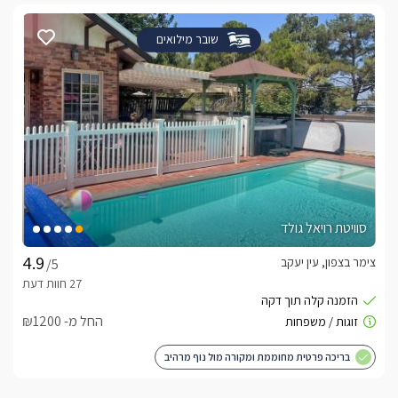
שובר מילואים
סוויטת רויאל גולד
צימר בצפון, עין יעקב
/5
החל מ- ₪1200
בריכה פרטית מחוממת ומקורה מול נוף מרהיב