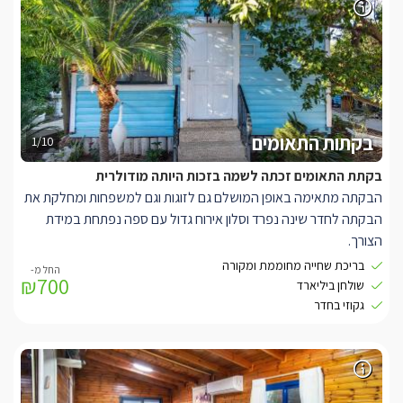
המתחם ממוקם רק 5 דקות נסיעה מחופי הכנרת ומשלל האטרקציות
הנמצאות בסביבה.
בקתות התאומים
1/10
בקתת התאומים זכתה לשמה בזכות היותה מודולרית
הבקתה מתאימה באופן המושלם גם לזוגות וגם למשפחות ומחלקת את
הבקתה לחדר שינה נפרד וסלון אירוח גדול עם ספה נפתחת במידת
הצורך.
בחדר הרחצה המפנק תוכלו ליהנות מג'קוזי גדול השקוע ברצפת
בריכת שחייה מחוממת ומקורה
₪700
הבקתה ובנוסף מקלחון לרחצה ומעליו חלון שדרכו מציץ עץ הדר ריחני.
שולחן ביליארד
עוד בבקתה תיהנו ממסך LCD מתכוונן, פינת סעודה גדולה ופינת שתייה
גקוזי בחדר
חמה חופשית.
מכאן תוכלו לצאת אל המרפסת הפרטית ואל מתחם הגן. בחלקו החיצוני
של המתחם אותו חולקות כל הסוויטות, תוכלו ליהנות מבריכת שחייה
מפוארת (מחוממת ומקורה בחורף), מתחם ביליארד, ערסלים ושפע