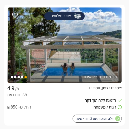
שובר מילואים
זמן חלום - ספא ואירוח
צימרים בצפון, אמירים
/5
החל מ- ₪850
וילה חלומית עם 2 חדרי שינה