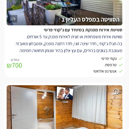
הסוויטה במפלס העליון 1
1/9
סוויטת אירוח מפנקת במיוחד עם ג'קוזי פרטי
סוויטת אירוח משפחתית או זוגית לאירוח מפנק עד 5 אורחים.
בה תגלו ג'קוזי , חדר שינה זוגי, חדר רחצה מפנק, ומטבחון מאובזר.
מעוצבת בגוונים בהירים, עם עץ אלון בהיר שנותן תחושה חמימה
ונעימה, וג'קוזי פרטי מרובע פינתי, בחיפוי עץ בהיר.
גקוזי פרטי
₪700
בחדר השינה הזוגי תמצאו מיטה גדולה נעימה ונוחה, מוצעת במצעי
מרפסת
כותנה איכותיים, עם כריות רכות ונעימות.
אנטרנט אלחוטי
לצד המיטה תמצאו את שידות המיטה המעוצבות, נורות לילה, מיזוג אוויר
ווילונות בגוונים נעימים בכדי לטשטש את אור השמש החודרת, בנוסף
בחדר השינה תמצאו טלוויזיה LCD מחוברת לכבלים.
בסלון תמצאו ספת ר' נוחה, בגווני אפורים, ממוזגת ולצידה טלווזיה
נוספת.
עוד תמצאו מטבחון מאובזר עם מקרר, מיקרוגל, כלים להכנת קפה ותה
וכו..
בחדר הרחצה המעוצב והחדש, יחכו לכם שירותים ומקלחון עמידה גדול,