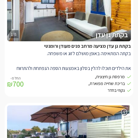
צמחייה.
בקתת גן עדן
1/8
בקתת גן עדן מציעה מרחב פנים מעודן ורומנטי
בקתה המתאימה באופן מושלם לזוג או משפחה.
את הילדים תוכלו להלין בסלון באמצעות הספה הנפתחת ולהתרווח
בעצמכם בחדר השינה הנפרד על מיטה זוגית גדולה.
מרפסת גן חיצונית,
₪700
לרשותכם ג'קוזי רומנטי מפנק.(בחדר נפרד) מכאן תוכלו לצאת אל
בריכת שחייה מפוארת,
מרפסת גן חיצונית המשקיפה אל הבריכה ונופי הגן.
גקוזי בחדר
כאן תוכלו ליהנות מבריכה מפוארת (מחוממת ומקורה בחורף) ולצידה
שפע פינות ישיבה מפנקות, שולחן ביליארד ושלל צמחייה מטופחת.
המתחם נמצא רק 5 דקות מהכנרת ושלל האטרקציות הנמצאות
בסביבתה.