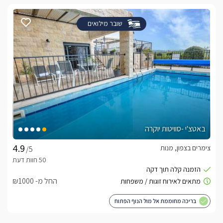
שובר מילואים
באטצ'י -סוויטות יוקרה
צימרים בצפון, מנות
/5
החל מ- ₪1000
בריכה מחוממת אל מול הנוף הפתוח