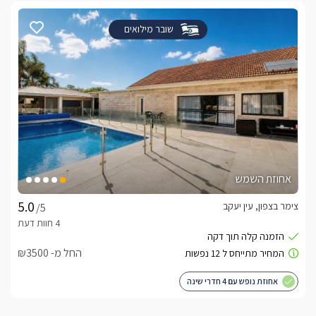
שובר מילואים
אחוזת השמש
צימר בצפון, עין יעקב
/5
החל מ- ₪3500
אחוזת נופש עם 4 חדרי שינה