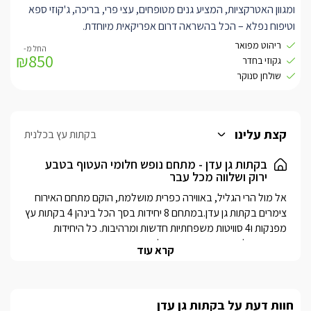
ומגוון האטרקציות, המציע גנים מטופחים, עצי פרי, בריכה, ג'קוזי ספא
וטיפוח נפלא – הכל בהשראה דרום אפריקאית מיוחדת.
הסוויטה גדולה וחדשה עם קומת גלריה מדהימה לילדים, מאובזרת
ריהוט מפואר
₪850
היטב וכוללת מרפסת פרטית המשקיפה אל כל הגן.
גקוזי בחדר
עוד בסוויטה תוכלו ליהנות מאבזור וריהוט חדיש ומפואר, מרחב גדול
שולחן סנוקר
ומפנק ועיצוב סולידי אך מרהיב ומושך את העין.
אורחי הסוויטה יוכלו ליהנות כל העת מבריכת השחייה במתחם – בצורת
אגם טבעי מיוחד, מחוממת ומקורה היטב בחורף, שולחן סנוקר ושפע
קצת עלינו
בקתות עץ בכלנית
פינות מנוחה ואירוח.
בקתות גן עדן - מתחם נופש חלומי העטוף בטבע
ירוק ושלווה מכל עבר
אל מול הרי הגליל, באווירה כפרית מושלמת, הוקם מתחם האירוח 
צימרים בקתות גן עדן.במתחם 8 יחידות בסך הכל בינהן 4 בקתות עץ 
מפנקות ו4 סוויטות משפחתיות חדשות ומרהיבות. כל היחידות 
קרא עוד
המתחם מציע קרבה מדהימה לאזור הכנרת - רק 7 דקות נסיעה עד 
לחופים היפים ומגוון אטרקציות מדהימות גם בתוך המושב עצמו.בגן 
המרהיב תוכלו ליהנות מבריכת שחייה מרהיבה ומיוחדת , הבנויה 
חוות דעת על בקתות גן עדן
כאגם טבעי וצלול (מחוממת ומקורה היטב בחודשי החורף 