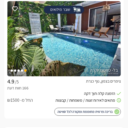
שובר מילואים
בל- סוויטות יוקרה
צימרים בצפון, נוף כנרת
/5
החל מ- ₪1500
בריכה פרטית מחוממת ומקורה לכל סוויטה