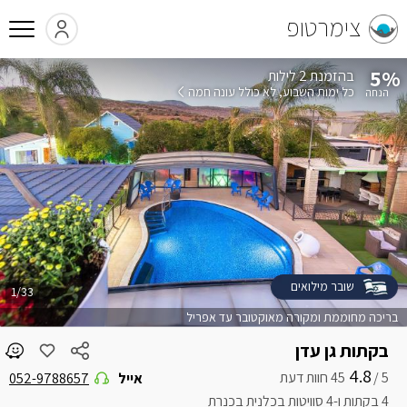
צימרטופ
5%
בהזמנת 2 לילות
כל ימות השבוע
לא כולל עונה חמה
שובר מילואים
1/33
בריכה מחוממת ומקורה מאוקטובר עד אפריל
בקתות גן עדן
4.8
5 /
אייל
052-9788657
4 בקתות ו-4 סוויטות בכלנית בכנרת