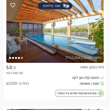
שובר מילואים
נסיה - סוויטת בוטיק בגליל
צימר בצפון, נטועה
/5
החל מ- ₪2500
מארח אישי צמוד ושירות כיד המלך!