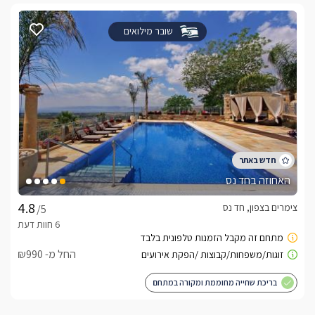
שובר מילואים
האחוזה בחד נס
צימרים בצפון, חד נס
/5
החל מ- ₪990
בריכת שחייה מחוממת ומקורה במתחם