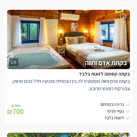
בקתת אדם וחווה
1/8
בקתה קסומה לזוגות בלבד
בקתת אדם וחווה מסתתרת לה בין הצמחייה ומציעה חלל פנים מרווח,
עם ג'קוזי רומנטי מרובע.
ומסך LCD שמתכוונן אל כל חלקי הבקתה לנוחיותכם המירבית.
בריכה במתחם
₪700
בחוץ ממתינה עבורכם מרפסת גן פרטית גדולה ומפנקת (מקורה),
גקוזי פנימי
שממנה תוכלו לצאת אל הגן הפתוח.
לזוגות בלבד
בגן החיצוני תיהנו מבריכת שחייה מפוארת (מחוממת ומקורה בחורף)
וג'קוזי ספא מפנק, שולחן סנוקר וצמחייה מרהיבה שעוטפת את הגן.