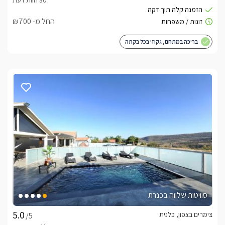
בברכה, אייל -
052-9788657
החל מ- ₪700
לצפייה באטרקציות ומסעדות בקרבת בקתות גן עדן -
בריכה במתחם, גקוזי בכל בקתה
לחצו כאן
סוויטות שלווה בכנרת
צימרים בצפון, כלנית
/5