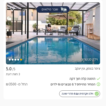
שובר מילואים
וילה סנטוריני
צימר בצפון, עין יעקב
/5
החל מ- ₪3500
וילה יוקרתית עם 4 חדרי שינה