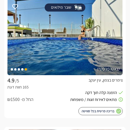
שובר מילואים
שאטו פרסטיז
צימרים בצפון, עין יעקב
/5
החל מ- ₪1500
בריכה פרטית בכל סוויטה