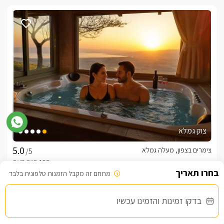
צוק גמלא
צימרים בצפון, מעלה גמלא
/5
מתחם זה מקבל הזמנות טלפונית בלבד
החל מ- ₪1300
בדקו זמינות והזמינו עכשיו
נוף חלומי להרי הגולן והכנרת