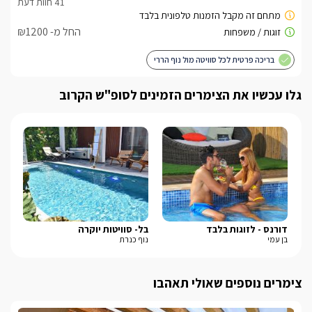
החל מ- ₪1200
בריכה פרטית לכל סוויטה מול נוף הררי
גלו עכשיו את הצימרים הזמינים לסופ"ש הקרוב
דורנס - לזוגות בלבד
בל- סוויטות יוקרה
שא
בן עמי
נוף כנרת
עין
צימרים נוספים שאולי תאהבו