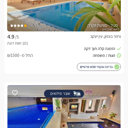
סגול - סוויטת יוקרה
צימר בצפון, עין יעקב
/5
החל מ- ₪1500
בריכה וגקוזי ספא פרטיים
שובר מילואים