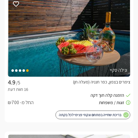
לצפייה במדיניות ותנאי הזמנה -
לחצו כאן
הזמנות טלפוניות בלבד
לפרטים נוספים או שאלות אנחנו פה לשירותכם
בברכה, רוני/מירב -
072-2238316
לצפייה באטרקציות ומסעדות בקרבת בקתת ארבל -
לזוגות בלבד -
לחצו כאן
ונילה סקיי
צימרים בצפון, כפר חנניה (מעלה חן)
/5
החל מ- ₪700
בריכת שחייה במתחם וגקוזי פנימי לכל בקתה