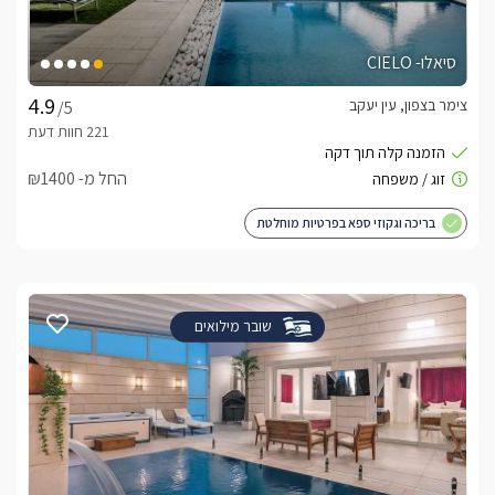
סיאלו- CIELO
צימר בצפון, עין יעקב
/5
החל מ- ₪1400
בריכה וגקוזי ספא בפרטיות מוחלטת
שובר מילואים