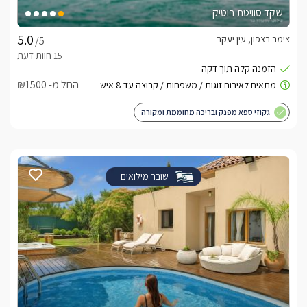
שקד סוויטת בוטיק
צימר בצפון, עין יעקב
/5
החל מ- ₪1500
גקוזי ספא מפנק ובריכה מחוממת ומקורה
שובר מילואים