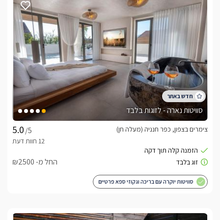
בלבד. הבקתה המפנקת בנויה כחלל פתוח (סטודיו), שבמרכזה 
ניצבת מיטה זוגית מעוצבת ומרווחת במיוחד, לצידה זוג כורסאות 
תואמות, ולמולה טלוויזיה חדישה מחוברת לכבלי HOT, ואינטרנט 
אלחוטי. בפינת הבקתה שוכן ג'קוזי ענק לוהט ומפנק. עוד תמצאו 
חדר רחצה מפנק עם מקלחון, שירותים, ועמדת כיור ובה יחכו לכם 
מגבות רכות וסבונים ריחניים. ומטבחון עם מקרר, מיקרוגל, קומקום 
וערכת קפה ותה.
מה יש במתחם החוץ?
סוויטות נארה - לזוגות בלבד
איזור החוץ הפרטי של "בקתת ארבל" מתפאר במרפסת אינטימית 
ובה זוג כסאות ושולחן קפה, מדשאה קטנה עם פינת ישיבה ובריכת 
צימרים בצפון, כפר חנניה (מעלה חן)
/5
שחיה מחוממת ומקורה בחודשי החורף .
החל מ- ₪2500
מה כלול באירוח?
סוויטות יוקרה עם בריכה וגקוזי ספא פרטיים
בהגעכם לסוויטה יחכו לכם חלב, מים, מגבות, חלוקי רחצה נעימים 
ושתייה קלה.בתיאום מראש ובתשלום נוסף ניתן להזמין ארוחות בוקר 
מפנקות.