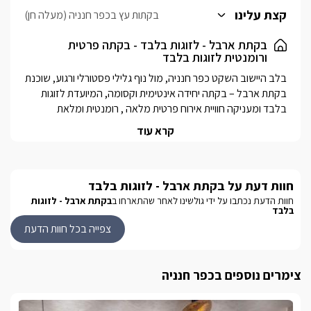
וערכת קפה ותה.
קצת עלינו
בקתות עץ בכפר חנניה (מעלה חן)
איזור החוץ הפרטי של "בקתת ארבל" מתפאר במרפסת אינטימית ובה
זוג כסאות ושולחן קפה, מדשאה קטנה עם פינת ישיבה ובריכת שחיה
בקתת ארבל - לזוגות בלבד - בקתה פרטית
ורומנטית לזוגות בלבד
מחוממת ומקורה בחודשי החורף.
בלב היישוב השקט כפר חנניה, מול נוף גלילי פסטורלי ורגוע, שוכנת 
בקתת ארבל – בקתה יחידה אינטימית וקסומה, המיועדת לזוגות 
בלבד ומעניקה חוויית אירוח פרטית מלאה , רומנטית ומלאת 
קרא עוד
הבקתה ממוקמת במתחם פרטי לחלוטין, וכוללת בריכה פרטית 
מחוממת ומקורה בעונה, חצר פרטית מטופחת, ופינות ישיבה נעימות 
באווירה שקטה וקסומה. בתוך הבקתה תיהנו מג׳קוזי פנימי גדול 
חוות דעת על בקתת ארבל - לזוגות בלבד
במיוחד, חלל אירוח מפנק ואווירה אינטימית מושלמת לחופשה זוגית 
חוות הדעת נכתבו על ידי גולשינו לאחר שהתארחו ב
בקתת ארבל - לזוגות
בלבד
אם אתם מחפשים שקט, פרטיות, רומנטיקה ופינוק אמיתי – בקתת 
צפייה בכל חוות הדעת
צימרים נוספים בכפר חנניה
מה תמצאו בסוויטה הפרטית?
הבקתה חדישה ושקטה, בפרטיות מוחלטת, מתאימה לאירוח זוגות 