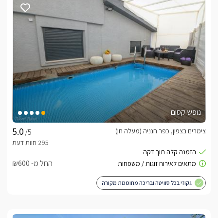
נופש קסום
צימרים בצפון, כפר חנניה (מעלה חן)
/5
החל מ- ₪600
גקוזי בכל סוויטה ובריכה מחוממת מקורה