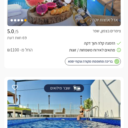
אדל אחוזת יוקרה
צימרים בצפון, שפר
/5
החל מ- ₪1100
בריכה מחוממת מקורה וגקוזי ספא
שובר מילואים