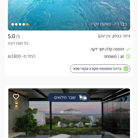
פברז’ה- סוויטת יוקרה
צימר בצפון, עין יעקב
/5
החל מ- ₪1800
בריכה מחוממת מקורה וגקוזי ספא
שובר מילואים