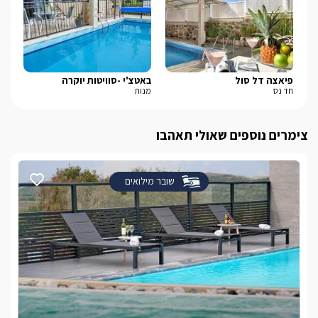
פיאצה דל סול
באטצ'י -סוויטות יוקרה
סי-זן-
חד נס
מנות
מעל
צימרים נוספים שאולי תאהבו
שובר מילואים