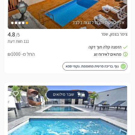
אלין-סוויטת יוקרה לזוגות בלבד
צימר בצפון, שפר
/5
החל מ- ₪1000
נוף. בריכה פרטית מחוממת. גקוזי ספא
שובר מילואים