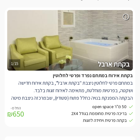
בקתת ארבל
1/15
בקתת אירוח במתחם נפרד ופרטי לחלוטין
במתחם פרטי לחלוטין ניצבת "בקתת ארבל", בקתת אירוח חדישה
ושקטה, בפרטיות מוחלטת, מתאימה לאירוח זוגות בלבד.
הבקתה המפנקת בנויה כחלל פתוח (סטודיו), שבמרכזה ניצבת מיטה
זוגית מעוצבת ומרווחת במיוחד, לצידה זוג כורסאות תואמות, ולמולה
50 מ"ר open space
₪650
טלוויזיה חדישה מחוברת לכבלי HOT, ואינטרנט אלחוטי. בפינת
בריכה פרטית מחוממת בגודל 2X4
הבקתה שוכן ג'קוזי ענק לוהט ומפנק.
בקתה פרטית ויחידה לזוגות
עוד תמצאו חדר רחצה מפנק עם מקלחון, שירותים, ועמדת כיור ובה יחכו
לכם מגבות רכות וסבונים ריחניים. ומטבחון עם מקרר, מיקרוגל, קומקום