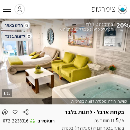
צימרטופ
20%
בהזמנת 2 לילות
תקף לסופ"ש
לא כולל עונה חמה
1/15
סוויטה יחידה ומפנקת לזוגות בפרטיות
בקתת ארבל - לזוגות בלבד
5
5 /
רוני/מירב
072-2238316
בקתה בכפר חנניה (מעלה חן) בכנרת