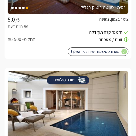
נסיה - סוויטת בוטיק בגליל
צימר בצפון, נטועה
/5
החל מ- ₪2500
מארח אישי צמוד ושירות כיד המלך!
שובר מילואים