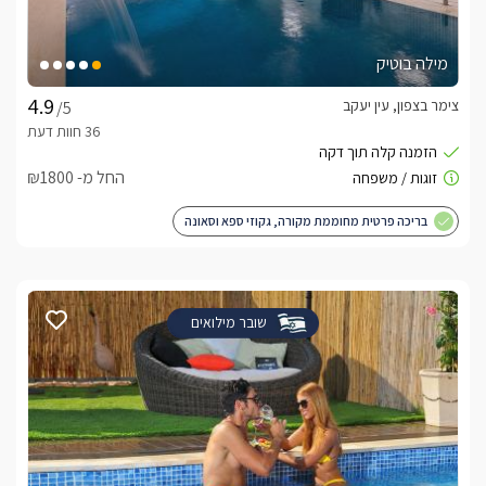
מילה בוטיק
צימר בצפון, עין יעקב
/5
החל מ- ₪1800
בריכה פרטית מחוממת מקורה, גקוזי ספא וסאונה
שובר מילואים