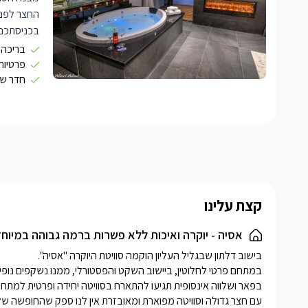
החצר לפני
בכניסתכם 
תקרה גבוה
בריכה 
סלון הסווי
פרטיות
חדר שי
מיוחדות במי
לצד כך, קי
ונטפליקס.
בצידה השני
מרווחת ומפ
לצד המידה 
בהשראת ה
קצת עלינו
חדר הרחצה 
מקלחון זוג
אסיה - יוקרה ואיכות ללא פשרות ברמה גבוהה במיוח
מראה עגול
רחצה רכות 