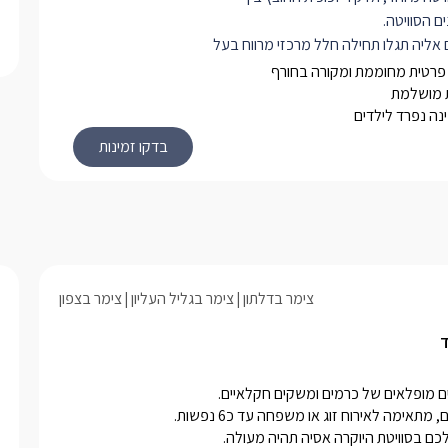
ם הסוויטה.
אליה תגלו תחילה חלל מרכזי מרווח בעל
 במיוחד מרשימה ומפוארת. שם נמצא
פרטית מחוממת ומקורה בחורף
טה עם כורסאות חדישות ומעוצבות,
 מושלמת
נה נפרד לילדים
נן. למולן ג'קוזי פנימי עגול וגדול.
ר טלוויזיה מעוצב עליו תלויה טלוויזיה
חדישה המחוברת לאינטרנט אלחוטי, פרטנר TV
 תחתיה שקוע בקיר קמין חשמלי חדש .
 של הסוויטה ניצבת מיטת קינג סייז
נקת, מוצעת במצעים רכים ומזרן איכותי.
שידות מעוצבות ותואמות בגווני אפור
חלל המרכזי.
צימר בדלתון
צימר בגליל העליון
צימר בצפון
שבסוויטה מרווח ופתוח, ובו שירותים,
י העשוי זכוכית מושחרת, ועמדת כיור עם
ד
ה וארונית עץ גדולה בה יחכו לכם מגבות
ותמרוקים ריחניים.
בנוסף לסוויטה חדר שינה ללינת ילדים, ובו 2 מיטות