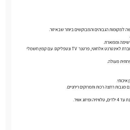
ילדים, טלוויזיה ומיזוג אוויר.
טבח מאובזר ובו כל שתצטרכו על מנת
חה משפחתית מעולה.
בר לארבעה בצמוד אליו.
שם נמצא סלון הסוויטה עם כורסאות מעוצבות, טלוויזיה חדישה המחוברת לאינטרנט אלחוטי, פרטנר  TV ונטפליקס. עם קמין חשמלי 