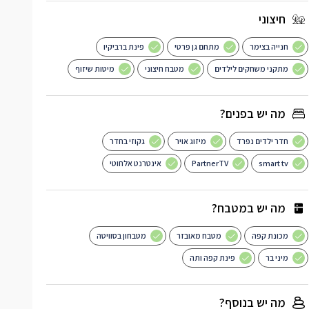
חיצוני
חנייה בצימר
מתחם גן פרטי
פינת ברביקיו
מתקני משחקים לילדים
מטבח חיצוני
מיטות שיזוף
מה יש בפנים?
חדר ילדים נפרד
מיזוג אויר
גקוזי בחדר
smart tv
PartnerTV
אינטרנט אלחוטי
מה יש במטבח?
מכונת קפה
מטבח מאובזר
מטבחון בסוויטה
מיני בר
פינת קפה ותה
מה יש בנוסף?