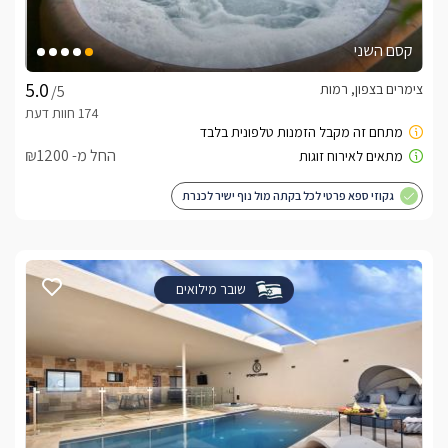
קסם השני
צימרים בצפון, רמות
/5
החל מ- ₪1200
גקוזי ספא פרטי לכל בקתה מול נוף ישיר לכנרת
שובר מילואים