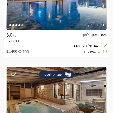
דרים בוטיק
צימר בצפון, דלתון
/5
החל מ- ₪1400
שובר מילואים