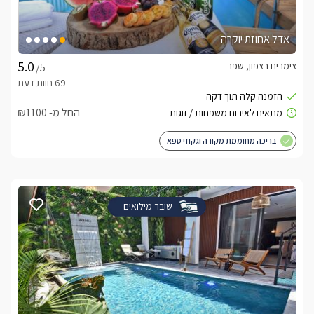
בגליל -
לחצו כאן
אדל אחוזת יוקרה
צימרים בצפון, שפר
/5
החל מ- ₪1100
בריכה מחוממת מקורה וגקוזי ספא
שובר מילואים