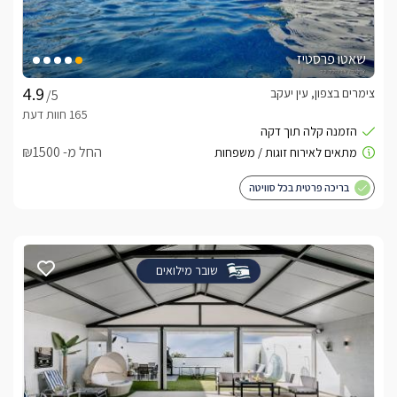
שאטו פרסטיז
צימרים בצפון, עין יעקב
/5
החל מ- ₪1500
בריכה פרטית בכל סוויטה
שובר מילואים