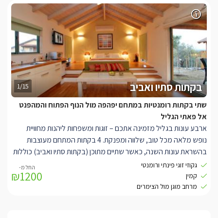
כוללות ג'קוזי ספא פרטי רומנטי ומפנק במרפסת האישית של כל אחת
מהבקתות. בנוסף, השהות הפנימית נעימה במיוחד, בזכות עיצוב מרגיע
ושימוש בריהוט איכותי. הבקתות בנויות בשיטת open space, כך
שהמיטה הזוגית ניצבת במרכז ולצידה הסלון. בהמשך הבקתה נמצאים
קמין מפואר ואזור המטבחון.
בקתות סתיו ואביב
1/15
שתי בקתות רומנטיות במתחם יפהפה מול הנוף הפתוח והמהפנט
אל פאתי הגליל
ארבע עונות בגליל מזמינה אתכם – זוגות ומשפחות ליהנות מחוויית
נופש מלאה מכל טוב, שלווה ומפנקת. 4 בקתות המתחם מעוצבות
בהשראת עונות השנה, כאשר שתיים מתוכן (בקתות סתיו ואביב) כוללות
מרפסת גן חלומית והשתיים הנוספות (חורף וקיץ) כוללות ג'קוזי ספא
גקוזי זוגי פינתי ורומנטי
₪1200
פרטי במרפסת האישית של כל אחת. מתחם הגן בנוי על גבי טרסות אבן
קמין
מיוחדות ומציע 5 דונמים שופעים צמחייה, חורשים ונוי. במרכזו ניצבים
מרחב מוגן מול הצימרים
בריכה חלומית וג'קוזי ספא ענק ומקורה מול הנוף. בקתות סתיו ואביב
מציעות למתארחים בהן חוויה עונתית יפה ומוקפדת, בגוונים אדמדמים