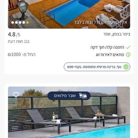
אלין-סוויטת יוקרה לזוגות בלבד
צימר בצפון, שפר
/5
החל מ- ₪1000
נוף. בריכה פרטית מחוממת. גקוזי ספא
שובר מילואים