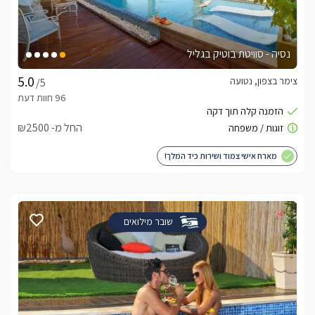
נסיה - סוויטת בוטיק בגליל
צימר בצפון, נטועה
/5
החל מ- ₪2500
מארח אישי צמוד ושירות כיד המלך!
שובר מילואים