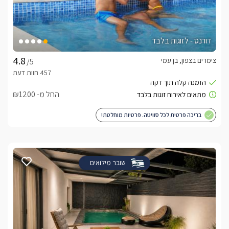
דורנס - לזוגות בלבד
צימרים בצפון, בן עמי
/5
החל מ- ₪1200
בריכה פרטית לכל סוויטה. פרטיות מוחלטת!
שובר מילואים