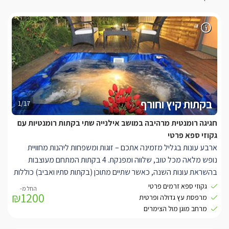
בקתות קיץ וחורף
1/17
חגיגה רומנטית מרהיבה במושב אילנייה שתי בקתות רומנטיות עם
גקוזי ספא פרטי
ארבע עונות בגליל מזמינה אתכם – זוגות ומשפחות ליהנות מחוויית
נופש מלאה מכל טוב, שלווה ומפנקת. 4 בקתות המתחם מעוצבות
בהשראת עונות השנה, כאשר שתיים מתוכן (בקתות סתיו ואביב) כוללות
מרפסת גן חלומית והשתיים הנוספות (חורף וקיץ) כוללות ג'קוזי ספא
גקוזי ספא זרמים פרטי
₪1200
פרטי במרפסת האישית של כל אחת. מתחם הגן בנוי על גבי טרסות אבן
מרפסת עץ גדולה ופרטית
מיוחדות ומציע 5 דונמים שופעים צמחייה, חורשים ונוי. במרכזו ניצבים
מרחב מוגן מול הצימרים
בריכה חלומית וג'קוזי ספא ענק ומקורה מול הנוף. בקתות קיץ וחורף