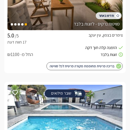
סוויטות נרקיס - לזוגות בלבד
צימרים בצפון, עין יעקב
/5
החל מ- ₪1100
בריכה פרטית מחוממת מקורה פרטית לכל סוויטה
שובר מילואים