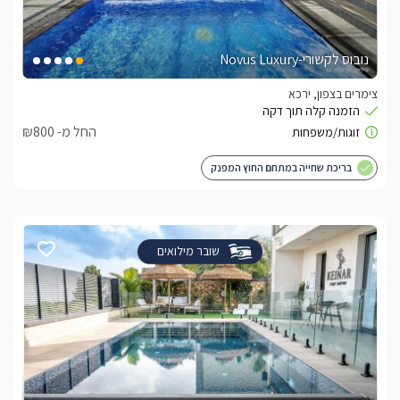
נובוס לקשורי-Novus Luxury
צימרים בצפון, ירכא
החל מ- ₪800
בריכת שחייה במתחם החוץ המפנק
שובר מילואים