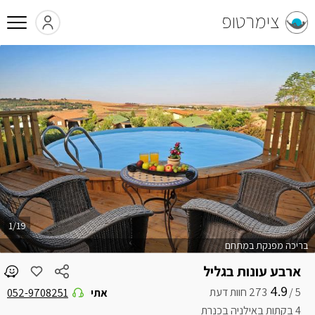
צימרטופ
1/19
בריכה מפנקת במתחם
ארבע עונות בגליל
4.9
5 /
אתי
052-9708251
4 בקתות באילניה בכנרת