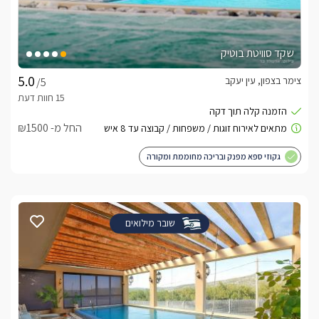
שקד סוויטת בוטיק
צימר בצפון, עין יעקב
/5
החל מ- ₪1500
גקוזי ספא מפנק ובריכה מחוממת ומקורה
שובר מילואים