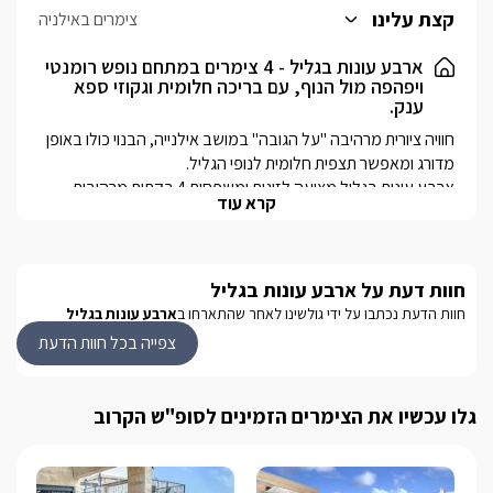
רומנטיים, המשקפים את עונות המעבר. המיטה הרומנטית בנויה על
קצת עלינו
צימרים באילניה
במת עץ מרהיבה כאשר מתחתיה נמצאים פינת הסלון, היציאה אל
המרפסת הפרטית והמטבחון המרווח. בהמשך הבקתות נמצאים הקמין
ארבע עונות בגליל - 4 צימרים במתחם נופש רומנטי
ויפהפה מול הנוף, עם בריכה חלומית וגקוזי ספא
המעוצב וג'קוזי פנימי מפנק לצד חדר הרחצה.
ענק.
חוויה ציורית מרהיבה "על הגובה" במושב אילנייה, הבנוי כולו באופן 
ארבע עונות בגליל מציעה לזוגות ומשפחות 4 בקתות מרהיבות, 
קרא עוד
הבנויות בהשראת עונות השנה. שתיים מהבקתות (בקתות סתיו 
ואביב) בגוונים אדמדמים שמזכירים את עונות המעבר ואילו השתיים 
הנוספות (בקתות חורף וקיץ), מציעות ג'קוזי ספא פרטי ומחמם לכל 
חוות דעת על ארבע עונות בגליל
מתחם הגן המרהיב מציע 5 דונמים (!) של צמחייה מגוונת ועשירה, 
חוות הדעת נכתבו על ידי גולשינו לאחר שהתארחו ב
ארבע עונות בגליל
טרסות אבן, פינות פסטורליות ושלל חפצי נוי. במרכזו ניצבת בריכה 
צפייה בכל חוות הדעת
בנוסף, תיהנו ממתקני משחק לילדים, פינג פונג, שולחן סנוקר גדול 
וכדורסל, חדר אוכל עם מטבח מאובזר ובגינה ישנם שירותי נוחיות 
גלו עכשיו את הצימרים הזמינים לסופ"ש הקרוב
מושב אילנייה ממוקם בסמוך לצומת גולני ומבטיח בסביבתו 