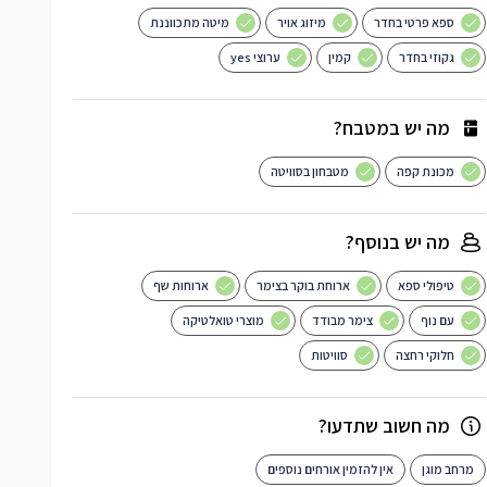
ספא פרטי בחדר
מיזוג אויר
מיטה מתכווננת
גקוזי בחדר
קמין
ערוצי yes
מה יש במטבח?
מכונת קפה
מטבחון בסוויטה
מה יש בנוסף?
טיפולי ספא
ארוחת בוקר בצימר
ארוחות שף
עם נוף
צימר מבודד
מוצרי טואלטיקה
חלוקי רחצה
סוויטות
מה חשוב שתדעו?
מרחב מוגן
אין להזמין אורחים נוספים