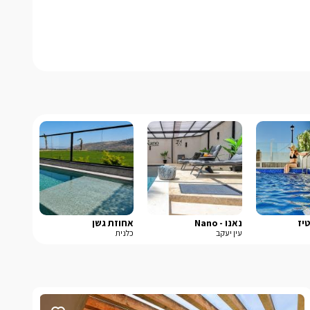
יז
נאנו - Nano
אחוזת גשן
עין יעקב
כלנית