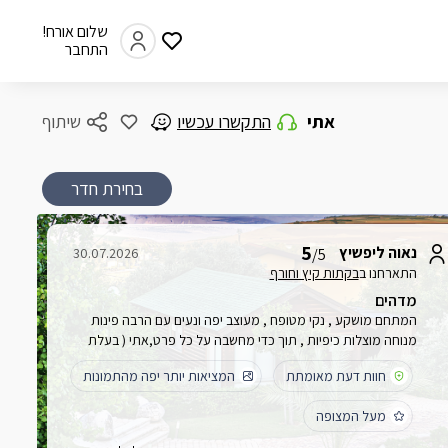
שלום אורח!
התחבר
אתי
התקשרו עכשיו
שיתוף
בחירת חדר
5
נאוה ליפשיץ
30.07.2026
/5
התארחנו ב
בקתות קיץ וחורף
מדהים
המתחם מושקע , נקי מטופח , מעוצב יפה ונעים עם הרבה פינות
מנוחה מוצלות כיפיות , תוך כדי מחשבה על כל פרט,אתי ( בעלת
המתחם ) מדהימה וכל הזמן מפנקת ,מומלץ בחום
חוות דעת מאומתת
המציאות יותר יפה מהתמונות
מעל המצופה