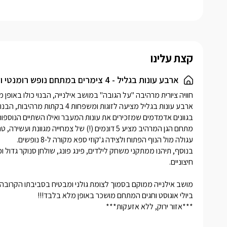
האישית של
חורשים ונו
ספא ענק ו
מציעות למ
קצת עלינו
בגוונים א
המעבר. המ
ארבע עונות בגליל - 4 צימרים במתחם נופש רומנטי ויפהפה מול הנוף, עם בריכה חלומית וגקוזי ספא ענק.
מרהיבה כא
היציאה אל
בהמשך הבק
פנימי מפנ
***אזור ירוק, ללא אזעקות***