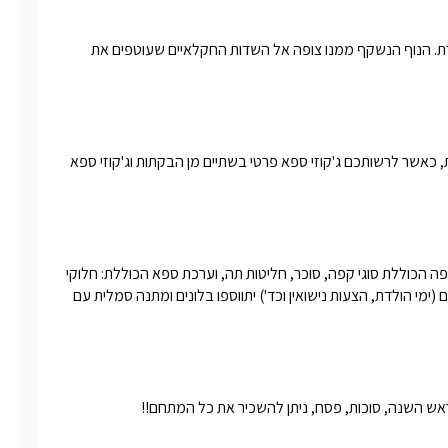
מושב אילנייה שוכן בפאתי הגליל ומעל רכס מפואר המוביל אל הכנרת. הנוף הנשקף ממנו צופה אל השדות החקלאיים שעוטפים את 
חוויית הספא בצימר ארבע עונות בגליל אידיאלית לכל חופשה חורפית, כאשר לרשותכם ג'קוזי ספא פרטי בשתיים מן הבקתות וג'קוזי ספא 
לינה + מיני בר הכולל שתייה קרה, יין מובחר, מכונת אספרסו, פינת קפה הכוללת סוגי קפה, סוכר, חליטות תה, וערכת ספא הכוללת: חלוקי 
רחצה רכים, מגבות רחצה איכותיות, נעלי ספא ונרות.באירועים מיוחדים (ימי הולדת, הצעות נישואין וכד') יתווספו בלונים ומתנה סמלית עם 