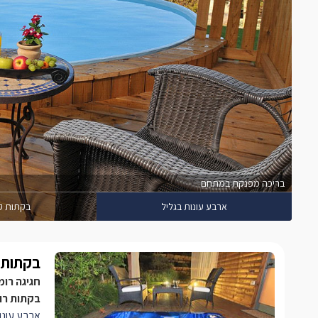
בריכה מפנקת במתחם
ארבע עונות בגליל
בקתות קי
בקתות ק
חגיגה רומ
בקתות רומ
ארבע עונו