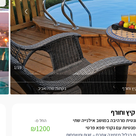
1/19
ץ וחורף
בקתות סתיו ואביב
יץ וחורף
נטית מרהיבה במושב אילנייה שתי
₪1200
נטיות עם גקוזי ספא פרטי
ת בגליל מזמינה אתכם – זוגות ומשפחות