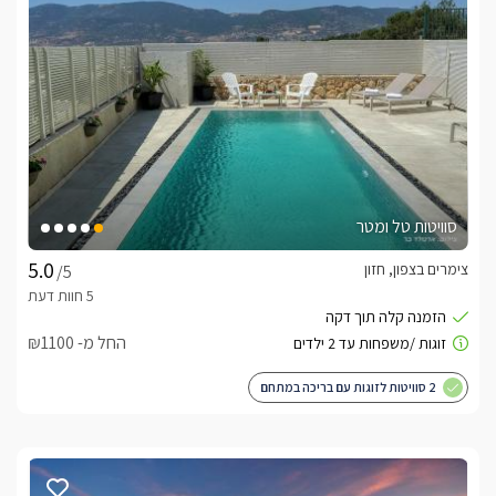
אנו מכבדים שובר נופש למילואימניקים.
נוף מהמתחם
מושב חזון מהווה את קו התפר בין אזור הכנרת לפאתי הגליל. מכאן 
תוכלו לתצפת על שרשרת הרים ירוקים מרהיבים ובקו ראשון ללא 
שום הפרעה. 
סוויטות טל ומטר
הפינוק המושלם לחורף
צימרים בצפון, חזון
/5
סוויטות אפיריון מציעות לזוגות בלבד פינוק חורפי פרטי או משותף 
לבחירתכם, המורכב מג'קוזי ספא פרטי עצום ומשוכלל בתוך כל 
סוויטה וכן בריכת זרמים יוקרתית מחוממת ומקורה, הניצבת במתחם 
החל מ- ₪1100
בנוסף למתקני הפינוק המחממים, לרשותכם בסוויטות מצעי פוך 
2 סוויטות לזוגות עם בריכה במתחם
יוקרתיים, שתייה חמה ופינוקים מחממים ומפתיעים. 
כלול באירוח