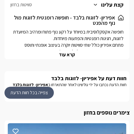
ומטבחון מאובזר.
קצת עלינו
סוויטות בחזון
לסוויטה מרפסת נוף פרטית ובה פינת ישיבה במתחם הגן תיהנו מבריכת
זרמים מפנקת מחוממת ומקורה (2.5/6), פינת ישיבה גדולה המשקיפה
אפיריון- לזוגות בלבד - חופשה רומנטית לזוגות מול
נוף מהפנט
לנוף, צמחיית נוי מטופחת, עמדת ברביקיו מקצועית מאבן ותאורת גן
רומנטית.
חופשה אקסקלוסיבית במיוחד על רקע נוף פתוח ומרהיב המיועדת 
מתחם אפיריון כולל שתי סוויטות יוקרה בעיצוב אופנתי ותוסס 
בהשראת פריז הרומנטית, לכל אחת ג'קוזי ספא פרטי בתוך הסוויטה 
קרא עוד
המרחק בין הסוויטות מאפשר לכל זוג ליהנות מפרטיות מלאה, 
כאשר בין השתיים שוכנת בריכת זרמים יוקרתית (מקורה ומחוממת 
חוות דעת על אפיריון- לזוגות בלבד
המקום מותאם לזוגות בלבד ולא מקבל משפחות אין מנגל ומוזיקה  
חוות הדעת נכתבו על ידי גולשינו לאחר שהתארחו ב
אפיריון- לזוגות בלבד
צפייה בכל חוות הדעת
חוויית האירוח של אפיריון איננה פחות ממושלמת, כאשר היא כוללת 
שלל מטעמים ומשקאות לכל זוג מתארחים, יחס אישי מן המעלה 
הראשונה, טיפוח ואבזור ברמה האיכותית ביותר, מיזוג אוויר ומפיצי 
צימרים נוספים בחזון
בסביבת היישוב תוכלו ליהנות ממגוון מסלולי הליכה ומסלולי 
אופניים, טיולי ג'יפים, רכיבה על סוסים, גישה נוחה אל חופי הכנרת 