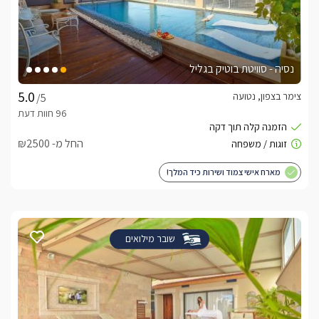
נסיה - סוויטת בוטיק בגליל
צימר בצפון, נטועה
/5
החל מ- ₪2500
מארח אישי צמוד ושירות כיד המלך!
שובר מילואים