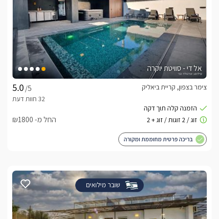
אל די - סוויטת יוקרה
צימר בצפון, קריית ביאליק
/5
החל מ- ₪1800
בריכה פרטית מחוממת ומקורה
שובר מילואים