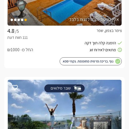
אלין-סוויטת יוקרה לזוגות בלבד
צימר בצפון, שפר
/5
החל מ- ₪1000
נוף. בריכה פרטית מחוממת. גקוזי ספא
שובר מילואים