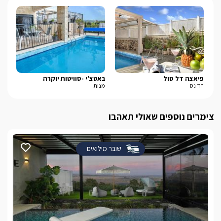
פיאצה דל סול
באטצ'י -סוויטות יוקרה
סי-זן-
חד נס
מנות
מעל
צימרים נוספים שאולי תאהבו
שובר מילואים