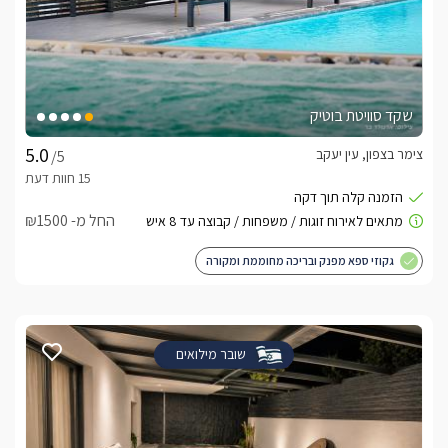
שקד סוויטת בוטיק
צימר בצפון, עין יעקב
/5
החל מ- ₪1500
גקוזי ספא מפנק ובריכה מחוממת ומקורה
שובר מילואים