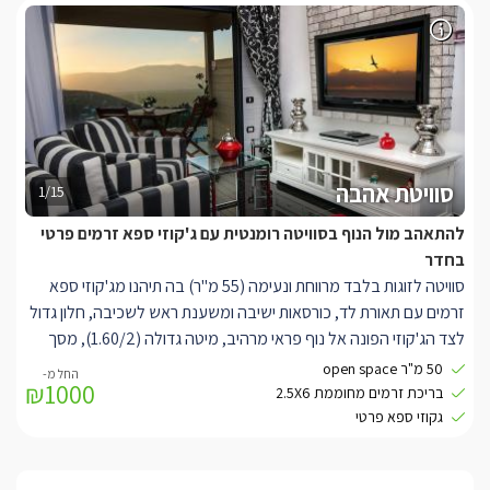
במתחם הגן תיהנו מבריכת זרמים מפנקת מחוממת ומקורה (2.5/6),
פינת ישיבה גדולה המשקיפה לנוף, צמחיית נוי מטופחת, עמדת ברביקיו
מקצועית מאבן ותאורת גן רומנטית.
מתאימה לאירוח זוגות בלבד
סוויטת אהבה
1/15
להתאהב מול הנוף בסוויטה רומנטית עם ג'קוזי ספא זרמים פרטי
בחדר
סוויטה לזוגות בלבד מרווחת ונעימה (55 מ"ר) בה תיהנו מג'קוזי ספא
זרמים עם תאורת לד, כורסאות ישיבה ומשענת ראש לשכיבה, חלון גדול
לצד הג'קוזי הפונה אל נוף פראי מרהיב, מיטה גדולה (1.60/2), מסך
צפייה LCD 32' בסמוך למיטה המחובר ללוויין, מסך צפייה LCD 42'
50 מ"ר open space
₪1000
הניצב בסלון ומחובר ללוויין.
בריכת זרמים מחוממת 2.5X6
פינת ישיבה סלונית הכוללת כורסאות וינטג' ושולחן זכוכית.
גקוזי ספא פרטי
חדר הרחצה מפואר וכולל ראש גשם ענק.
ארון וקיר פסיפס, פינת ישיבה מעוצבת, בר אכילה גדול וכסאות בר,