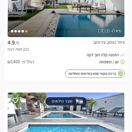
סיאלו- CIELO
צימר בצפון, עין יעקב
/5
החל מ- ₪1400
בריכה וגקוזי ספא בפרטיות מוחלטת
שובר מילואים