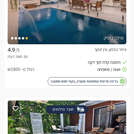
מילה בוטיק
צימר בצפון, עין יעקב
/5
החל מ- ₪1800
בריכה פרטית מחוממת מקורה, גקוזי ספא וסאונה
שובר מילואים