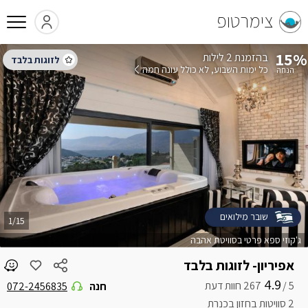
צימרטופ
15%
בהזמנת 2 לילות
כל ימות השבוע
לא כולל עונה חמה
שובר מילואים
1/15
ג'קוזי ספא פרטי בסוויטת אהבה
אפיריון- לזוגות בלבד
4.9
5 /
חנה
072-2456835
2 סוויטות בחזון בכנרת