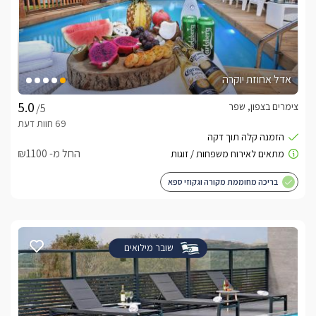
אדל אחוזת יוקרה
צימרים בצפון, שפר
/5
החל מ- ₪1100
בריכה מחוממת מקורה וגקוזי ספא
שובר מילואים