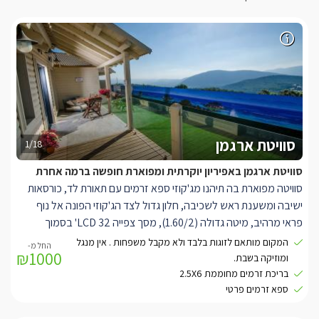
סוויטת ארגמן
1/18
סוויטת ארגמן באפיריון יוקרתית ומפוארת חופשה ברמה אחרת
סוויטה מפוארת בה תיהנו מג'קוזי ספא זרמים עם תאורת לד, כורסאות
ישיבה ומשענת ראש לשכיבה, חלון גדול לצד הג'קוזי הפונה אל נוף
פראי מרהיב, מיטה גדולה (1.60/2), מסך צפייה LCD 32' בסמוך
למיטה המחובר ללוויין, מסך צפייה LCD 42' הניצב בסלון ומחובר ללוויין.
המקום מותאם לזוגות בלבד ולא מקבל משפחות . אין מנגל
₪1000
בנוסף פינת ישיבה סלונית הכוללת כורסאות וינטג' ושולחן זכוכית, חדר
ומוזיקה בשבת.
רחצה מפואר הכולל ראש גשם ענק, ארון וקיר פסיפס, פינת ישיבה
בריכת זרמים מחוממת 2.5X6
ספא זרמים פרטי
מעוצבת, בר אכילה גדול וכסאות בר, מטבחון מאובזר.
לסוויטה המרווחת (גודלה 50 מ"ר) מרפסת נוף פרטית ובה פינת ישיבה