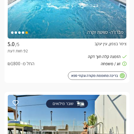
פברז’ה- סוויטת יוקרה
צימר בצפון, עין יעקב
/5
החל מ- ₪1800
בריכה מחוממת מקורה וגקוזי ספא
שובר מילואים