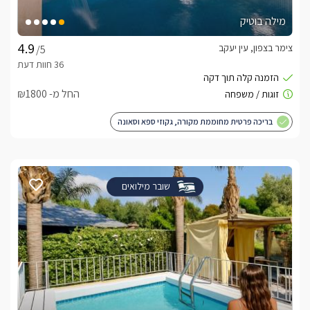
מילה בוטיק
צימר בצפון, עין יעקב
/5
החל מ- ₪1800
בריכה פרטית מחוממת מקורה, גקוזי ספא וסאונה
שובר מילואים