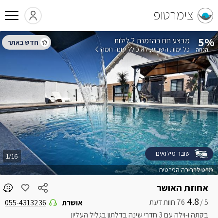
צימרטופ
5%
בהזמנת 2 לילות
כל ימות השבוע
לא כולל עונה חמה
שובר מילואים
1/16
מבט לבריכה הפרטית
אחוזת האושר
4.8
5 /
אושרת
055-4313236
בקתה ו-וילה עם 3 חדרי שינה בדלתון בגליל העליון