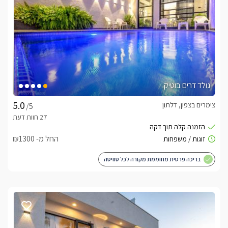
התחתונה, וקומת גלריה מרווחת ומושלמת לילדים, המעניקה להם 
מרחב משלהם. בחדר הרחצה תיהנו מאמבט ספא מפנק, להשלים 
מתחם חוץ פרטי לכל יחידה עם בריכה מחוממת
ומקורה
גולד דרים בוטיק
מחוץ לבקתה תהנו ממתחם חיצוני רק בשבילכם בפרטיות מוחלטת, 
הכולל מרפסת עץ גדולה עם שולחן אוכל גדול ואיכותי המשקיפה 
צימרים בצפון, דלתון
/5
לנוף מקסים, ממנה ניתן לרדת למתחם הבריכה הפרטי הכולל 
בריכה בנויה ויוקרתית (מחוממת בחורף) וג'קוזי ספא חיצוני, מחמם 
ומפנק, פרטי רק בשבילכם!!סביב הבריכה מיטות שיזוף וריהוט גינה 
החל מ- ₪1300
איכותי, ולילדים טרמפולינה גדולה. בלילה יואר המתחם והבריכה 
בריכה פרטית מחוממת מקורה לכל סוויטה
בסוויטה מוקפת חצר נופש מטופחת ומרווחת, המעניקה תחושת 
חופש ושלווה כבר מהרגע הראשון. במרכז החצר נמצאת בריכה 
פרטית מגודרת ומחוממת בעונה, המהווה מוקד של הנאה ורוגע 
ומשדרגת כל חופשה - משפחתית או זוגית וכן ג'קוזי ספא חלומי.לצד 
הבריכה תמצאו פינת ישיבה נוחה , מתקני חצר וכן שולחן סנוקר 
שמוסיף חוויה מהנה לכל הגילאים. בנוסף עומד לרשותכם גם 