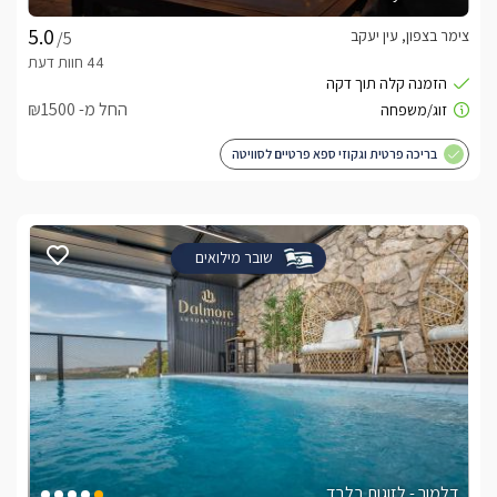
צימר בצפון, עין יעקב
/5
החל מ- ₪1500
בריכה פרטית וגקוזי ספא פרטיים לסוויטה
שובר מילואים
דלמור - לזוגות בלבד