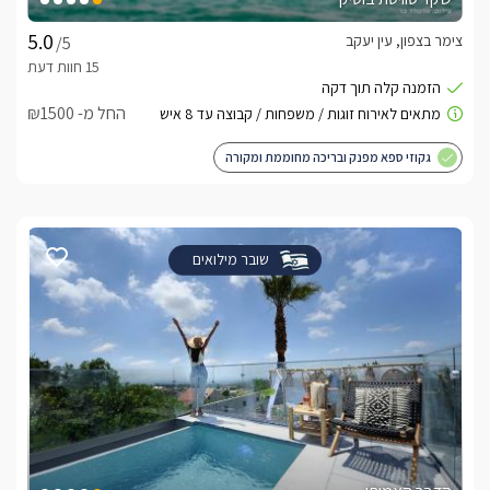
צימר בצפון, עין יעקב
/5
החל מ- ₪1500
גקוזי ספא מפנק ובריכה מחוממת ומקורה
שובר מילואים