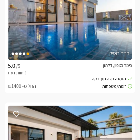
מטבח חוץ מאובזר, שולחן גינה רחב ועמדת מנגל, המאפשרים 
לבלות יחד, לבשל, וליהנות מארוחות באוויר הפתוח.
כלול באירוח
האורחים יהנו משלל פינוקים הכוללים: עוגיות, שוקולדים, פינת 
דרים בוטיק
ניתן להזמין ארוחות בוקר מפנקת ועשירה לזוג או לכל המשפחה 
צימר בצפון, דלתון
/5
בתיאום מראש.(150 ש"ח לזוג/50 לילד)ניתן להזמין ארוחת ערב 
בשרית מפנקת במיוחד בתיאום מראש. (300 ש"ח לזוג/100 ש"ח 
לילד)ניתן להזמין עיסוים בתיאום מראש
החל מ- ₪1400
חשוב לדעת
 מתאימה למשפחה/2 זוגות   של עד 8 נופשים {4 מבוגרים + 4 
ניתן להזמין את הסוויטה על בסיס מקום פנוי בתיאום מול בעל 
המתחם.