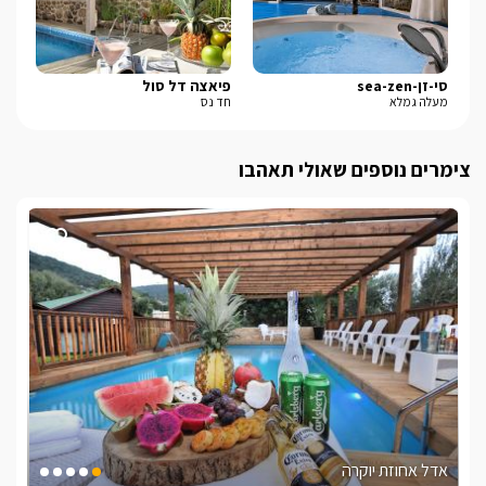
סי-זן-sea-zen
פיאצה דל סול
סי
מעלה גמלא
חד נס
חד 
צימרים נוספים שאולי תאהבו
אדל אחוזת יוקרה