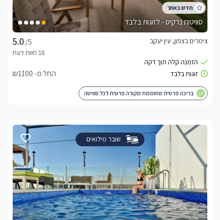
סוויטות נרקיס - לזוגות בלבד
צימרים בצפון, עין יעקב
/5
החל מ- ₪1100
בריכה פרטית מחוממת מקורה פרטית לכל סוויטה
שובר מילואים