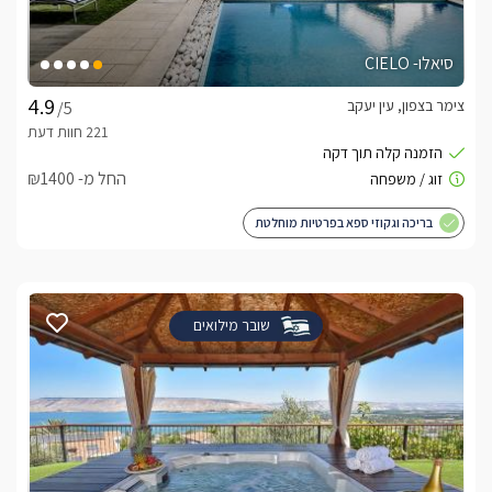
סיאלו- CIELO
צימר בצפון, עין יעקב
/5
החל מ- ₪1400
בריכה וגקוזי ספא בפרטיות מוחלטת
שובר מילואים