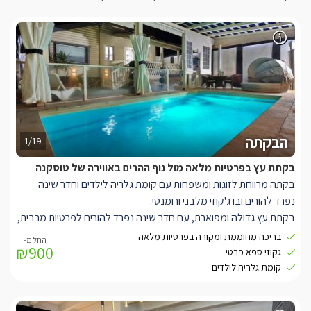
הבקתה
1/19
בקתת עץ בפרטיות מלאה מול נוף ההרים באווירה של טוסקנה
בקתה מרווחת לזוגות ומשפחות עם קומת גלריה לילדים וחדר שינה
נפרד להורים ובו ג'קוזי מלבני ורומנטי.
בקתת עץ גדולה ומפוארת, עם חדר שינה נפרד להורים לפרטיות מרבית,
בחדר השינה מיטה זוגית לבנה ונוחה בגודל קווין סייז, עם מצעים
בריכה מחוממת ומקורה בפרטיות מלאה
₪900
מלטפים ורכים, מצדדיה מנורות לילה לתאורה נעימה ורומנטית, מול
גקוזי ספא פרטי
המיטה ניצב ג'קוזי מפנק ומלבני, לידו קומודת עץ מעוצבת ומעליה
קומת גלריה לילדים
מראה תואמת.
חלל הסלון המרכזי של הסוויטה מעוצב בגווני אפור וצהוב וכולל ספה