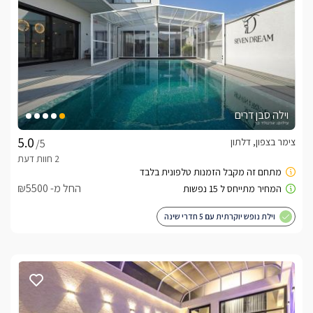
מבט פנים
באחוזת האושר שני יחידות, הבקתה והסוויטה:בקתת עץ מבודדת, 
גדולה ומפוארת , עם חדר שינה נפרד להורים לפרטיות מרבית ובו 
מיטה זוגית עם מצעים מלטפים ורכים, מול המיטה ניצב ג'קוזי מפנק 
חלל הסלון המרכזי של הבקתה מעוצב בגווני אפור וצהוב וכולל 
וילה סבן דרים
ספה גדולה ונוחה וכורסת טלוויזיה יפהפיה מולה מסך LCD עם 
חיבור ל-HOT, בנוסף ישנו שולחן סעודה גדול בבקתת עץ ממוזגת 
צימר בצפון, דלתון
/5
ונעימה. בבקתה יהנו הנופשים ממטבח מאובזר הכולל מקרר, תנור 
קומת הגלריה לילדים גדולה ומרווחת מעוצבת בצורה כיפית עבור 
החל מ- ₪5500
הילדים, עם 3 מיטות נפתחות, וכולל מסך LCD פרטי לילדים עם 
וילת נופש יוקרתית עם 5 חדרי שינה
בסוויטה, יהנו האורחים  מחלל האירוח הפנימי מרווח ומעוצב בקווים 
מודרניים.במרכזו סלון משפחתי נעים, קמין חשמלי היוצר אווירה 
חמימה ומפנקת בימי החורף, ומטבח מאובזר בגווני שחור המתאים 
החלל המרכזי כולל גם פינת אוכל נעימה, שני חדרי שינה בקומה 