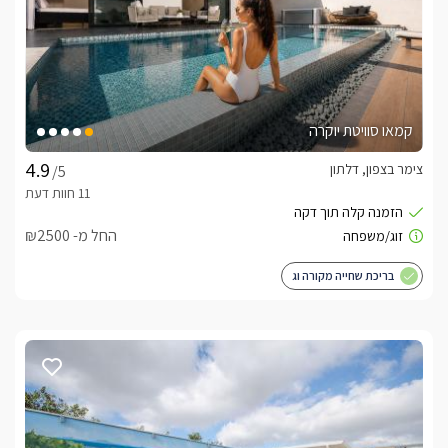
לצפייה במדיניות ותנאי הזמנה -
לחצו כאן
לידיעתכם, הפרטים המוצגים באתר: התפוסה המחירים והמבצעים
מעודכנים ומאומתים. תוכלו לבדוק ולבצע הזמנה באהבה רבה ♥
קמאו סוויטת יוקרה
לפרטים נוספים או שאלות אנחנו פה לשירותכם
בברכה, אושרת -
055-4313236
צימר בצפון, דלתון
/5
לצפייה באטרקציות ומסעדות בקרבת אחוזת האושר -
החל מ- ₪2500
לחצו כאן
בריכת שחייה מקורה וג