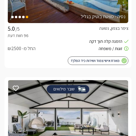
נסיה - סוויטת בוטיק בגליל
צימר בצפון, נטועה
/5
החל מ- ₪2500
מארח אישי צמוד ושירות כיד המלך!
שובר מילואים