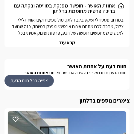
חוויית הפינוק.
אחוזת האושר - חופשה מפנקת בסוויטה ובקתה עם
בריכה פרטית מחוממת בדלתון
בסוויטה .מתאימה למשפחה/2 זוגות של עד 8 נופשים {4 מבוגרים + 4
ילדים }
במרחב פסטורלי ושקט בלב דלתון, מול נופים ירוקים ואוויר גלילי 
צלול, מחכה לכם מתחם אירוח אינטימי ומפנק במיוחד, כזה שנועד 
לאנשים שמחפשים חופשה של רוגע, פרטיות ופינוק אמיתי בכל 
קרא עוד
המתחם כולל בקתת עץ פרטית וסוויטה יוקרתית, שתיהן מבודדות 
לחלוטין ומציעות חוויית אירוח שקטה ואיכותית, עם בריכה פרטית 
מחוממת ומקורה לכל אחת , היוצרת תחושת ספא מושלמת גם בימי 
חוות דעת על אחוזת האושר
החורף הקרים.בסוויטה תיהנו בנוסף גם מג’קוזי ספא  המוסיף שכבה 
חוות הדעת נכתבו על ידי גולשינו לאחר שהתארחו ב
אחוזת האושר
השילוב בין טבע גלילי פתוח, פרטיות מלאה, מים חמימים ועיצוב 
צפייה בכל חוות הדעת
נעים- יוצר חוויה שמאפשרת להתנתק מהשגרה, להאט את הקצב 
וליהנות מזמן איכות אמיתי, בזוג או בחופשה אינטימית ומפנקת 
צימרים נוספים בדלתון
"אחוזת האושר" כשמה כן היא, מתוכננת ומאובזרת עד הפרט הקטן 
ביותר כדי שתוכלו ליהנות מחופשה חלומית עם ריחות טבע משכרים 