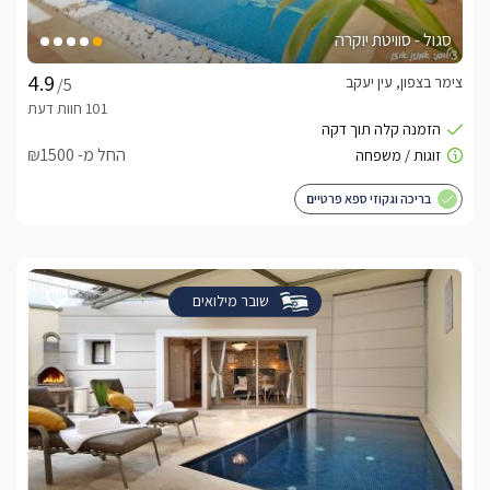
סגול - סוויטת יוקרה
צימר בצפון, עין יעקב
/5
החל מ- ₪1500
בריכה וגקוזי ספא פרטיים
שובר מילואים