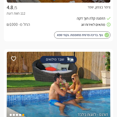
צימר בצפון, שפר
/5
החל מ- ₪1000
נוף. בריכה פרטית מחוממת. גקוזי ספא
שובר מילואים
דורנס - לזוגות בלבד