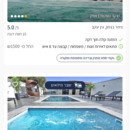
שקד סוויטת בוטיק
צימר בצפון, עין יעקב
/5
החל מ- ₪1500
גקוזי ספא מפנק ובריכה מחוממת ומקורה
שובר מילואים