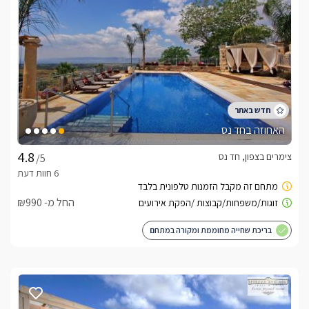
כלול באירוח
בחדר יחכה לכם בקבוק יין איכותי, בירות, משקאות אנרגיה, חלב , 
בנוסף תמצאו נעלי בית לשימושכם, סבונים, תמרוקים וחלוקי רחצה 
בתוספת תשלום ותיאום מראש אפשרות להוספת עיסוי מקצועי 
האחוזה בחד נס
בתיאום מול המארחת- ניתן להתפנק בטיפול אנרגטי משולב וייעוץ 
צימרים בצפון, חד נס
/5
אסטרולוגי (שעה וחצי) לאורחי ״אניצ׳ה״ בתוספת תשלום של 200 
ש״ח במקום 450.
החל מ- ₪990
ארוחות
בריכת שחייה מחוממת ומקורה במתחם
 ארוחות הבוקר של מימי בעלת המקום זאת חוויה קולינרית משובחת 
שאסור לפספס, הכוללת כל טוב הארץ עשויה ומוגשת בטעם טוב 
3 סוגי סלטים, לחמניות מקמח מלא, פלטת גבינות, חביתות, ריבות 
ביתיות, מטבלים המשתנים בהתאם לעונות, קנקן מיץ טבעי ולקינוח 