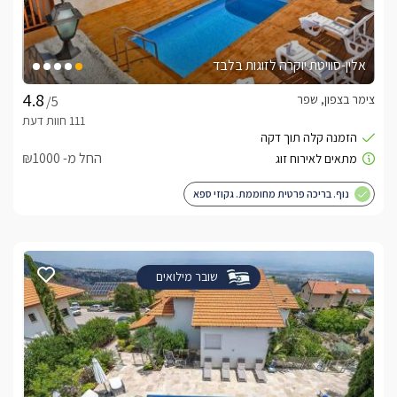
אלין-סוויטת יוקרה לזוגות בלבד
צימר בצפון, שפר
/5
החל מ- ₪1000
נוף. בריכה פרטית מחוממת. גקוזי ספא
שובר מילואים