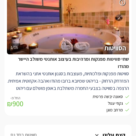
בבקתות תמצאו גם ג'קוזי פרטי עגול ומפנק, המביט אל הנוף המשגע
של הגולן. בנוסף, מטבח מאובזר בכל טוב : מכונת קפה וקפסולות,
קומקום חשמלי, מיקרוגל, מקרר, וטוסטר.
הסוויטות
1/16
שתי סוויטות מפנקות ומרהיבות בעיצוב אותנטי משולב היישר
מהודו
סוויטות מפנקות ומלכותיות, מעוצבות בסגנון אותנטי אתני בהשראת
המזרחק הרחוק - בריהוט שמיובא ברובו מהודו ואהבה אקזוטית אמיתית.
הרצפה בסוויטה בצבעי החמרה משתלבת באופן מושלם עם ריהוט
העשוי עץ מלא מרגש ומושקע. וילונות אותנטיים שנוצרו מסארים
סאונה יבשה פרטית
₪900
מיוחדים התורמים לאווירה החמימה.
גקוזי עגול
הסוויטות בנויות כחלל גדול ומרווח, איזור שינה מיוחד, ובו מיטה זוגית
מרחב מוגן
גדולה (200*180) עם מצעי כותנה מלאה , מטבחון מאובזר ובו מקרר,
קומקום, מכונת קפה וקפסולות, מיקרוגל, וטוסטר.
בסלון הסוויטה תמצאו ספות נעימות וטלוויזיה מפנקת. בנוסף, בסוויטה
קצת עלינו
סוויטות בחד נס