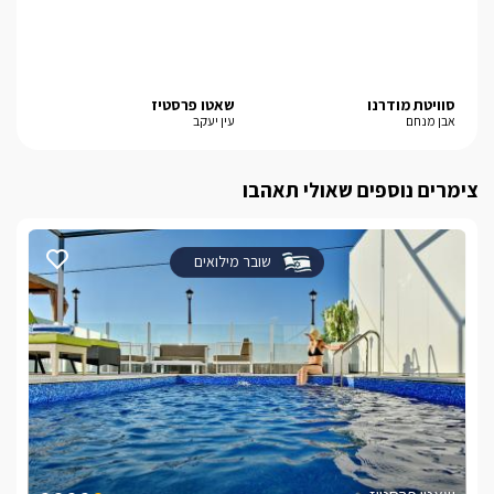
סוויטת מודרנו
שאטו פרסטיז
בל-
אבן מנחם
עין יעקב
נוף
צימרים נוספים שאולי תאהבו
שובר מילואים