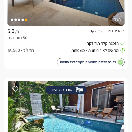
ורונה
צימרים בצפון, עין יעקב
/5
החל מ- ₪1500
בריכה פרטית מחוממת מקורה לכל סוויטה
שובר מילואים