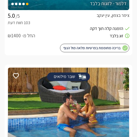
דלמור - לזוגות בלבד
צימר בצפון, עין יעקב
/5
החל מ- ₪1400
בריכה מחוממת בפרטיות מלאה מול הנוף
שובר מילואים