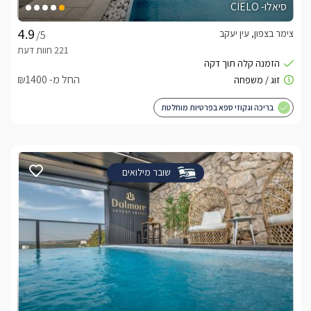
סיאלו- CIELO
צימר בצפון, עין יעקב
/5
החל מ- ₪1400
בריכה וגקוזי ספא בפרטיות מוחלטת
שובר מילואים