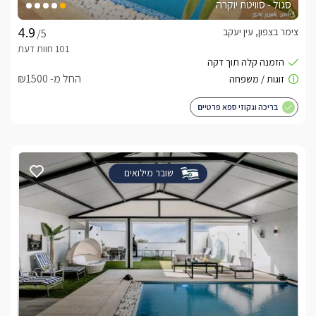
סגול - סוויטת יוקרה
צימר בצפון, עין יעקב
/5
החל מ- ₪1500
בריכה וגקוזי ספא פרטיים
שובר מילואים