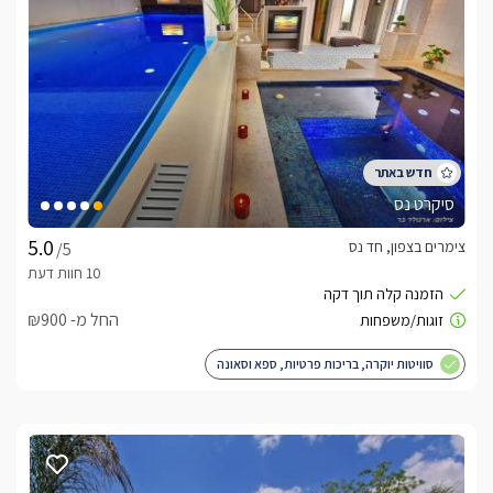
** אזור ירוק ללא אזעקות 5 דק' מהכנרת.
מתחם החוץ
במתחם החוץ המשותף תמצאו: בריכת שחיה בנויה של כ30 מטר, 
מיטות שיזוף פזורות, וריהוט מיובא בהשראת המזרחק הרחוק. 
סיקרט נס
בנוסף תמצאו, ערסלים ,פינות ברביקיו תאורת גן רומנטית מודרנית 
להשלמת האווירה- וכל זה אל מול נוף קסום וחלומי.
צימרים בצפון, חד נס
/5
בחורף
החל מ- ₪900
בימי החורף הקרים תוכלו להתפנק בבריכה המחוממת אל מול נוף 
סוויטות יוקרה, בריכות פרטיות, ספא וסאונה
בנוסף, ג'קוזי פרטי פנימי מפנק במיוחד עומד לשירותכם בתוך 
סאונה יבשה פרטית עומדת לשירותכם בכל סוויטה. 