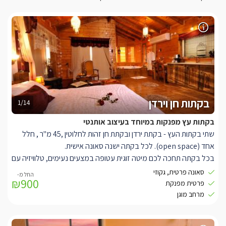
בקתות חן וירדן
1/14
בקתות עץ מפנקות במיוחד בעיצוב אותנטי
שתי בקתות העץ - בקתת ירדן ובקתת חן זהות לחלוטין ,45 מ"ר , חלל
אחד (
open space
). לכל בקתה ישנה סאונה אישית.
בכל בקתה תחכה לכם מיטה זוגית עטופה במצעים נעימים, טלוויזיה עם
מסך LCD 32" , מחוברת ללוין YES מקס, אינטרנט אלחוטי בכל רחבי
סאונה פרטית, גקוזי
₪900
המתחם.
פרטית מפנקת
כל בקתה עוצבה בקפדנות ומתפארת בשלל חפצים ורהיטים הישר
מרחב מוגן
מהודו הרחוקה.