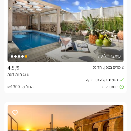
*כיבודי הבית: בקבוק יין איכותי, עוגת הבית, שוקולדים, עוגיות, מקרר 
מלא כל טוב: שתיה קלה, חלב, בירות, משקה אנרגיה, מגוון של סוגי 
תה וקפה וגינת צמחי תבלין לתה ועוד הרבה הפתעות!
חשוב לדעת
*בסופ"ש ישנה הגבה למינימום 2 לילות* אזור שקט ללא אזעקות 5 
פיאצה דל סול
*ניתן לארח משפחות בתיאום מראש מול בעלת המתחם בתוספת 
צימרים בצפון, חד נס
/5
בחודש אוגוסט - מקבלים משפחות לכל המתחם בלבד- או זוגות 
בודדים (הבריכה משותפת)
החל מ- ₪1300
לצפייה במדיניות ותנאי הזמנה -
לחצו כאן
לידיעתכם, הפרטים המוצגים באתר: התפוסה המחירים והמבצעים
מעודכנים ומאומתים. תוכלו לבדוק ולבצע הזמנה באהבה רבה ♥
לפרטים נוספים או שאלות אנחנו פה לשירותכם