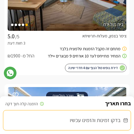
בית מול ירח
צימר בצפון, מעלות-תרשיחא
/5
החל מ- ₪1900
דירת נופש מול הנוף עם 4 חדרי שינה
שובר מילואים
בדקו זמינות והזמינו עכשיו