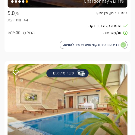
שרדונה- Chardonnay
צימר בצפון, עין יעקב
/5
החל מ- ₪1500
בריכה פרטית וגקוזי ספא פרטיים לסוויטה
שובר מילואים