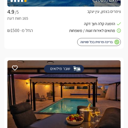
שאטו פרסטיז
צימרים בצפון, עין יעקב
/5
החל מ- ₪1500
בריכה פרטית בכל סוויטה
שובר מילואים