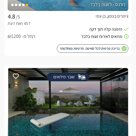
דורנס - לזוגות בלבד
צימרים בצפון, בן עמי
/5
החל מ- ₪1200
בריכה פרטית לכל סוויטה. פרטיות מוחלטת!
שובר מילואים