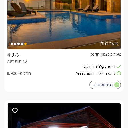
בברכה, מימי -
052-9172703
לצפייה באטרקציות ומסעדות בקרבת אניצ'ה -
לחצו
כאן
אושר בגולן
צימרים בצפון, חד נס
/5
החל מ- ₪900
בריכה מגודרת.