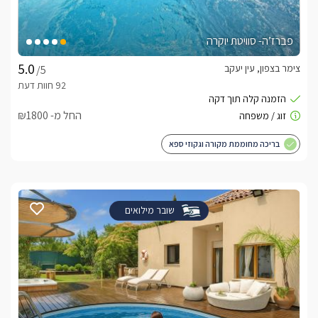
פברז’ה- סוויטת יוקרה
צימר בצפון, עין יעקב
/5
החל מ- ₪1800
בריכה מחוממת מקורה וגקוזי ספא
שובר מילואים