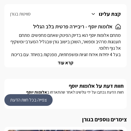
קצת עלינו
סוויטות בגורן
אלומות יוסף - ריביירה פרטית בלב הגליל
מתחם אלומות יוסף הוא בדיוק הפינוק שאתם מחפשים. מתחם 
תענוגות מרהיב ומפואר, השוכן בישוב גורן שבגליל המערבי ומשקיף 
בעל 4 יחידות אירוח זוגיות ומשפחתיות, מפנקות במיוחד. עם בריכות 
קרא עוד
היישוב גורן הינו מרכז האטרקציות והטיולים בכל האזור. במושב 
עצמו תוכלו ליהנות ממגוון טיולי שטח: רכיבה על סוסים, ג'יפים, 
טרקטורונים ורייזרים, מסלולי הליכה בפארק גורן ונקודת המפגש עם 
חוות דעת על אלומות יוסף
מבצר המונפורט ונחל כזיב.או לבלות בסביבה הקרובה באתר ראש 
חוות הדעת נכתבו על ידי גולשינו לאחר שהתארחו ב
אלומות יוסף
הנקרה, מבצר יחיעם, חופי הים היפים ובמגוון המסעדות. 
צפייה בכל חוות הדעת
היחידות במתחם
צימרים נוספים בגורן