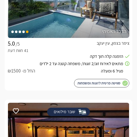
הדבר האמיתי
צימר בצפון, עין יעקב
/5
החל מ- ₪1500
סוויטה פרטית לזוגות ומשפחות
שובר מילואים