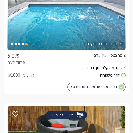
פברז’ה- סוויטת יוקרה
צימר בצפון, עין יעקב
/5
החל מ- ₪1800
בריכה מחוממת מקורה וגקוזי ספא
שובר מילואים