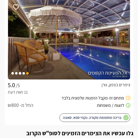
3 סוויטות הנקראות "סוויטות בוטיק"- סוויטות דופלקס בפרטיות 
מוחלטת, בנויות משני מפלסים עם קומת ילדים + קומת הורים. 
(לזוגות/ משפחות),כל אחת מהן שוכנת באיזור פרטי ונפרד 
מהשאר, עם בריכה פרטית מחוממת ומקורה לכל סוויטה.1 סוויטה 
זוגית - בנויה על מפלס אחד באיזור נפרד ומיועדת לזוג, עם 
"סוויטה זוגית" - בנויה על מפלס אחד באיזור נפרד ומיועדת לזוג, 
עם בריכה פרטית מחוממת ומקורה ואבזור מלא.הסוויטות מפוארות 
ומפנקות, מכילות בהן כל שתצטרכו על מנת להפוך את החופשה 
המשפחתית/ זוגית שלכם לחלומית.
אל המעיינות הקסומים
צימרים בצפון, גורן
/5
בחורף
במתחם אלומות יוסף קיימות בריכות מחוממות ומקורות בסוויטות 
החל מ- ₪800
כלול באירוח
בריכה מחוממת מקורה. גקוזי ספא. סאונה
לינה + בקבוק יין איכותי, פירות העונה, שוקולדים מפנקים, ערכת 
קפה/תה, קפסולות קפה, חלב ומים מינרליים, מגבות רחצה, מגבות 
גלו עכשיו את הצימרים הזמינים לסופ"ש הקרוב