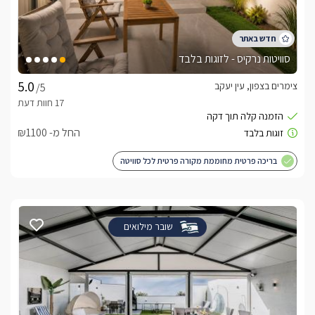
סוויטות נרקיס - לזוגות בלבד
צימרים בצפון, עין יעקב
/5
החל מ- ₪1100
בריכה פרטית מחוממת מקורה פרטית לכל סוויטה
שובר מילואים