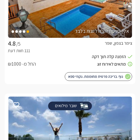
אלין-סוויטת יוקרה לזוגות בלבד
צימר בצפון, שפר
/5
החל מ- ₪1000
נוף. בריכה פרטית מחוממת. גקוזי ספא
שובר מילואים