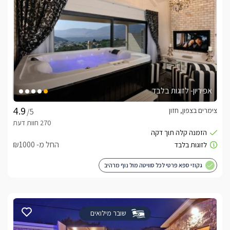
אפיריון- לזוגות בלבד
צימרים בצפון, חזון
/5
החל מ- ₪1000
גקוזי ספא פרטי לכל סוויטה מול נוף מרהיב
שובר מילואים