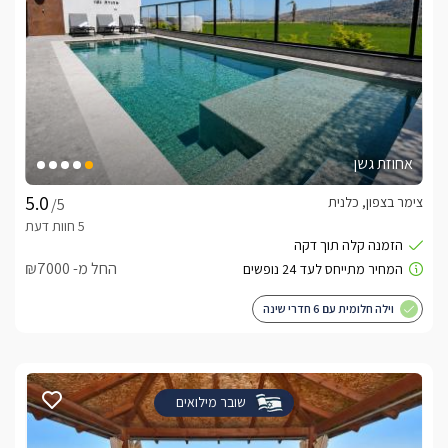
אחוזת גשן
צימר בצפון, כלנית
/5
החל מ- ₪7000
וילה חלומית עם 6 חדרי שינה
שובר מילואים