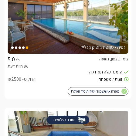
נסיה - סוויטת בוטיק בגליל
צימר בצפון, נטועה
/5
החל מ- ₪2500
מארח אישי צמוד ושירות כיד המלך!
שובר מילואים