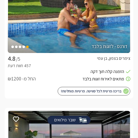
דורנס - לזוגות בלבד
צימרים בצפון, בן עמי
/5
החל מ- ₪1200
בריכה פרטית לכל סוויטה. פרטיות מוחלטת!
שובר מילואים