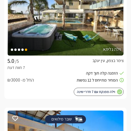
וילה גליתא
צימר בצפון, עין יעקב
/5
החל מ- ₪3000
וילה מפנקת עם 7 חדרי שינה
שובר מילואים