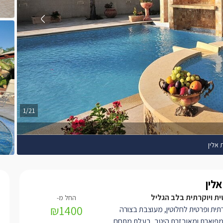
1/21
 אלין
לין
ית ויוקרתית בלב הגליל
₪1400
רתית ופרטית לחלוטין, מעוצבת בצורה
מפוארת ומאובזרת היטב, בעלת מתחם