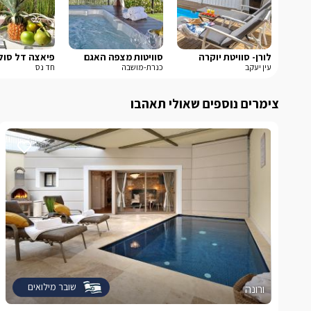
לורן- סוויטת יוקרה
סוויטות מצפה האגם
פיאצה דל סול
עין יעקב
כנרת-מושבה
חד נס
צימרים נוספים שאולי תאהבו
שובר מילואים
ורונה