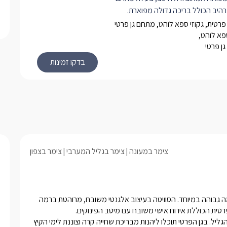
רהיב הכולל בריכה גדולה מפוארת.
ן מזמינה אתכם להתפנק בתוך סוויטת
פרטית, גקוזי ספא לוהט, מתחם גן פרטי
ת לחלוטין עם גן מפואר ובריכה ענקית.
ספא לוהט,
ן פרטי
 אירוע אישי וכוללת חווייה מלכותית
חלקת לשני אזורים כאשר המרכזי שבהם
ור הלינה) ניצב מול חלון הזזה גדול דרכו
יף ולצאת אל הבריכה הפרטית.
 כולל את המטבח המאובזר, שולחן
אר וחדר נוסף לילדים.
צימר במעונה
צימר בגליל המערבי
צימר בצפון
אחוזת אלין מזמינה אתכם לפינוק מושלם בסוויטת יוקרה פרטית ברמה גבוהה במיוחד. הסוויטה בעיצוב אלגנטי משובח, מרוהטת ברמה 
לסוויטה גן פרטי ענק טובל בירוק, גובל בשדה פתוח ומשקיף אל הרי הגליל. בגן הפרטי תוכלו ליהנות מבריכת שחייה קרה וצוננת לימי הקיץ 