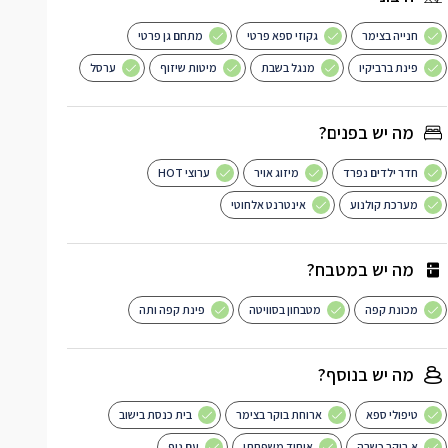
חנייה בצימר
גקוזי ספא פרטי
מתחם גן פרטי
פינת ברביקיו
מנגל בשבת
מיטות שיזוף
ערסל
מה יש בפנים?
חדר ילדים נפרד
מיזוג אויר
ערוצי HOT
מערכת קולנוע
אינטרנט אלחוטי
מה יש במטבח?
מכונת קפה
מטבחון בסוויטה
פינת קפה ותה
מה יש בנוסף?
טיפולי ספא
ארוחת בוקר בצימר
בית כנסת בישוב
א.בוקר כשרה
איחוד משפחתי
עם נוף