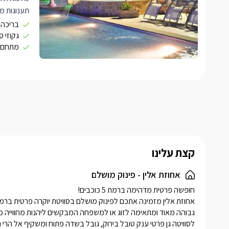
תענוגות מ
אחוזת אלי
בריכה 
יוקרה פרטי
גקוזי 
מתחם ג
מתאימה לכל
אמיתית.
הסוויטה נ
(הסלון ואז
ניתן להשק
החלל השני
סעודה מפו
קצת עלינו
אחוזת אלין - פינוק מושלם