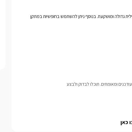
בתיאום מול המארחים, תוכלו להזמין אליכם לסוויטה ארוחת בוקר גלילית גדולה ומושקעת. בנוסף ניתן להשתמש בחופשיות במתקן 
דכנים ומאומתים. תוכלו לבדוק ולבצע
 כאן