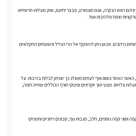
מיקום האחוזה המפוארת בלב הגליל מבטיח שלל בילויים בסביבה ביניהם ראש הנקרה, אגם מונפורט, מבצר יחיעם, שוק מעלות-תרשיחא 
טרקציות שטח מלהיבות ועוד.
אחוזת אלין ממוקמת במרומי הגליל המערבי במושב בעל שטחים פתוחים נרחבים. מכאן ניתן להשקיף אל הרי הגליל והשטחים החקלאיים 
תכנון הסוויטה ועיצובה התבצעו תוך מחשבה רבה על השהות בחורף, כאשר האזור גשום ואף לעתים מושלג כך שניתן לבלות בו רבות. על 
כן בגן הסוויטה המפנקת  תהנו מג'קוזי ספא עוצמתי ומחומם עד 40 מעלות צלזיוס. מצעי פוך יוקרתיים ופינוקי חורף הכוללים שתייה חמה, 
לינה + בקבוק יין משובח, שוקולדים, מים מינרליים, פירות, קפסולות קפה וסוגי קפה נוספים, חלב, מגבות גוף, סבונים ריחניים ותמרוקי 