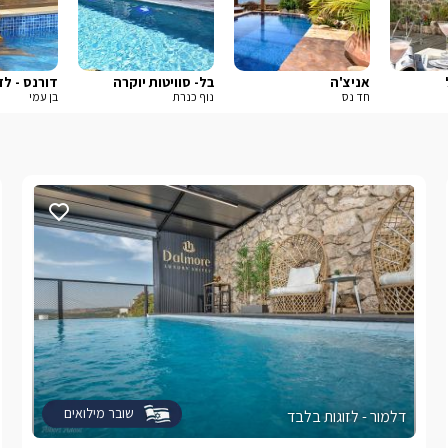
אניצ'ה
בל- סוויטות יוקרה
דורנס - לז
חד נס
נוף כנרת
בן עמי
שובר מילואים
דלמור - לזוגות בלבד