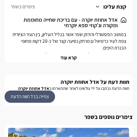
בגדים ומסך LCD נוסף.
קצת עלינו
צימרים בשפר
עוד בבקתה חדר רחצה הכולל מוצרי טואלטיקה, מגבות רכות וחלוקי
רחצה.
אדל אחוזת יוקרה - עם בריכת שחייה מחוממת
ומקורה וג'קוזי ספא יוקרתי
כל אחת מהבקתות ממוזגת היטב ועם חיבור לאינטרנט אלחוטי.
במושב הפסטורלי והירוק שפר אשר בגליל העליון, בין העיר הציורית 
צפת לעיר כרמיאל ובמרחק נסיעה קצר של כ-20 דקות מחופי 
המתחם היפהפה אדל אחוזת יוקרה מתפאר ב 4 בקתות עץ קסומות 
קרא עוד
ורומנטיות המתאימות לאירוח זוגות ולאירוח משפחות, הישוב נמצא 
בגובה של 600 מטר מעל פני הים מול נוף מרהיב של הרים ירוקים 
חוות דעת על אדל אחוזת יוקרה
אורחי המתחם יהנו מחצר מטופחת וירוקה הכוללת בריכת שחייה 
נעימה - מחוממת ומקורה בחודשי החורף ג'קוזי ספא זרמים גדול 
חוות הדעת נכתבו על ידי גולשינו לאחר שהתארחו ב
אדל אחוזת יוקרה
ואיכותי מול הנוף ופינות ישיבה יוקרתיות ומפוארות.
צפייה בכל חוות הדעת
פנים בקתות העץ
צימרים נוספים בשפר
במתחם אדל אחוזת יוקרה ניצבות 4 בקתות עץ זהות ומפנקות עם 
חדר ילדים נפרד כך שהם מתאימות גם לנופש זוגי וגם לחופשה 