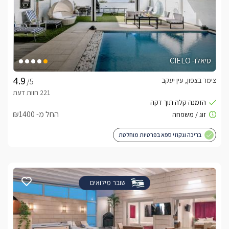
סיאלו- CIELO
צימר בצפון, עין יעקב
/5
החל מ- ₪1400
בריכה וגקוזי ספא בפרטיות מוחלטת
שובר מילואים