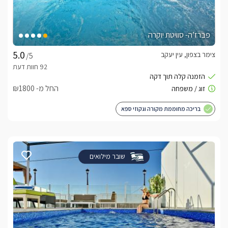
פברז’ה- סוויטת יוקרה
צימר בצפון, עין יעקב
/5
החל מ- ₪1800
בריכה מחוממת מקורה וגקוזי ספא
שובר מילואים