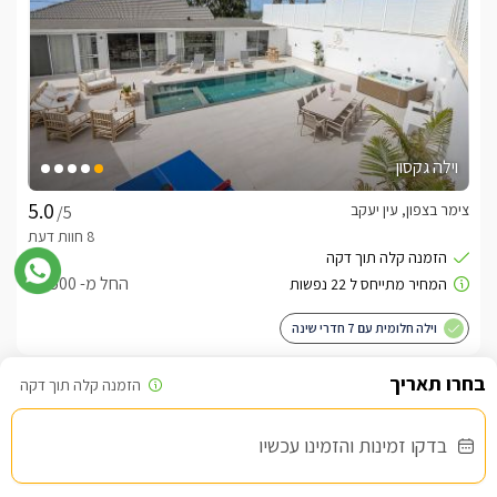
וילה גקסון
צימר בצפון, עין יעקב
/5
החל מ- ₪5500
וילה חלומית עם 7 חדרי שינה
שובר מילואים
בדקו זמינות והזמינו עכשיו