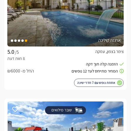
אחוזת קולינה
צימר בצפון, עמקה
/5
החל מ- ₪6000
אחוזת נופש עם 7 חדרי שינה
שובר מילואים