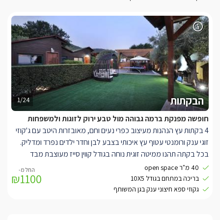
הבקתות
1/24
חופשה מפנקת ברמה גבוהה מול טבע ירוק לזוגות ולמשפחות
4 בקתות עץ הנהנות מעיצוב כפרי נעים וחם, מאובזרות היטב עם ג'קוזי
זוגי ענק ורומנטי עטוף עץ איכותי בצבע לבן וחדר ילדים נפרד ומדליק.
בכל בקתה תהנו ממיטה זוגית נוחה בגודל קווין סייז מעוצבת מבד
קטיפה, מול המיטה ג'קוזי מרובע ענק מחופה עץ לבן ומעליו חלון עם
40 מ"ר open space
₪1100
וילון וינציאני , מסך LCD עם חיבור ל-yes.
בריכה במתחם בגודל 10X5
מטבחון מאובזר הכולל מיני בר, פינת קפה/תה וקומקום חשמלי לצד
גקוזי ספא חיצוני ענק בגן המשותף
המטבח שולחן עגול לסעודת ארבעה, אם תגיעו להתארח עם ילדים
תהנו מחדר ילדים נפרד ומדליק הכולל מיטת קומותיים ומיטת יחיד, ארון