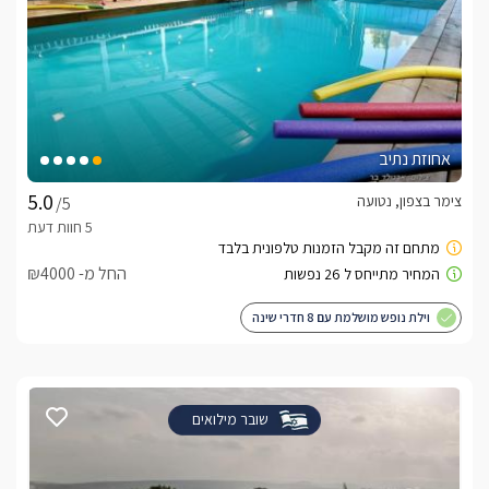
אחוזת נתיב
צימר בצפון, נטועה
/5
החל מ- ₪4000
וילת נופש מושלמת עם 8 חדרי שינה
שובר מילואים