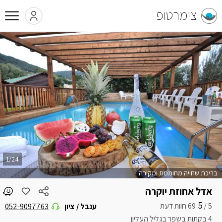
צימרטופ
1/24
בריכת שחייה מחוממת ומקורה
אדל אחוזת יוקרה
5
5 /
ענבל / ציון
052-9097763
4 בקתות בשפר בגליל העליון