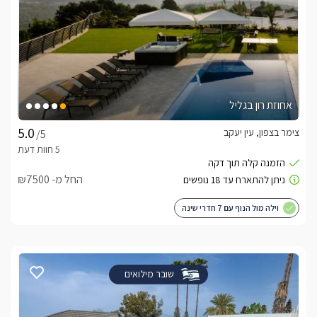
אחוזת רון בגליל
צימר בצפון, עין יעקב
/5
החל מ- ₪7500
וילה מול הנוף עם 7 חדרי שינה
שובר מילואים