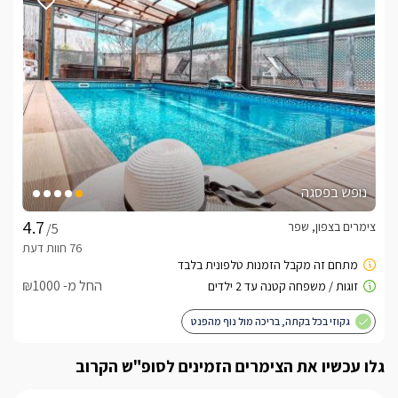
ראשית נתחיל בעיר צפת הקסומה והמושבה הציוריות ראש פינה 
שנמצאות במרחק נסיעה קצר, בנוסף אזור הגליל העליון מציע שלל 
אטרקציות שטח מדליקות כמו טיולי ג'יפים, רייזרים וטיולי רכיבה על 
תוכלו לנסוע ולעשות רפטינג בנהר הירדן או ספורט ימי בכנרת, 
בסמוך לישוב נמצא מתחם ובו תוכלו למצוא מיני גולף בטבע ופינות 
יצירה לילדים, עוד במרחק קצר תמצאו פיינטבול להרפתקנים 
וסדנאות חימר ליצירתיים, לחובבי היין נציע סיור וטעימות ביקבים 
נופש בפסגה
בואו ליהנות ממתחם יוקרתי ומפנק שנהנה ממיקום מושלם לטיולים 
וטבע.
צימרים בצפון, שפר
/5
חשוב לדעת
החל מ- ₪1000
בחגים יולי ואוגוסט המתחם נמכר באופן מלא בלבד!! ולא כיחידות 
גקוזי בכל בקתה, בריכה מול נוף מהפנט
***יש מקלט קרוב לצימר***
גלו עכשיו את הצימרים הזמינים לסופ"ש הקרוב
לצפייה במדיניות ותנאי הזמנה -
לחצו כאן