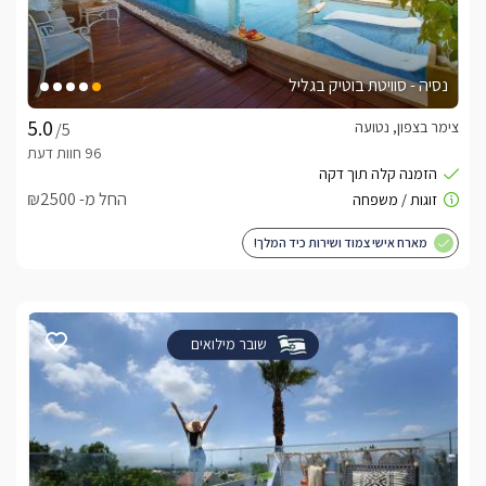
נסיה - סוויטת בוטיק בגליל
צימר בצפון, נטועה
/5
החל מ- ₪2500
מארח אישי צמוד ושירות כיד המלך!
שובר מילואים