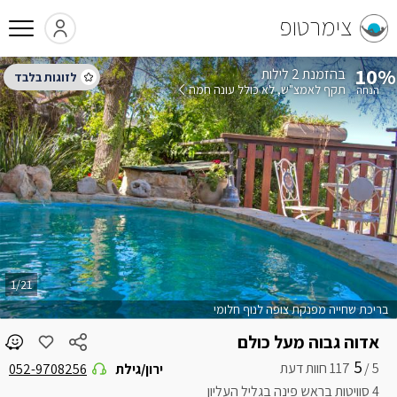
צימרטופ
10%
בהזמנת 2 לילות
תקף לאמצ"ש
לא כולל עונה חמה
1/21
בריכת שחייה מפנקת צופה לנוף חלומי
אדוה גבוה מעל כולם
5
5 /
ירון/גילת
052-9708256
4 סוויטות בראש פינה בגליל העליון