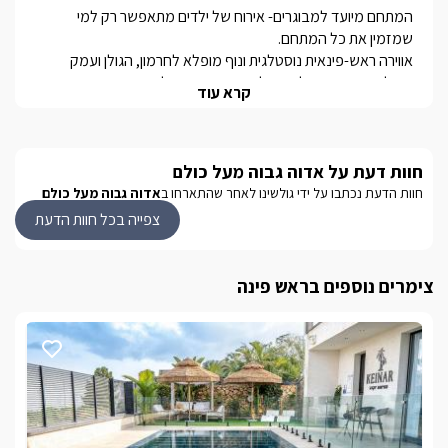
המתחם מיועד למבוגרים- אירוח של ילדים מתאפשר רק למי 
אווירה ראש-פינאית נוסטלגית ונוף מופלא לחרמון, הגולן ועמק 
החולה, הם רק תחילתה של החוויה המצפה לכם במתחם אדוה 
קרא עוד
כאן ניצבות 4 סוויטות אבן לזוגות בעיצוב מרהיב, המשלב בין הסגנון 
חוות דעת על אדוה גבוה מעל כולם
בגן הפסטורלי, ניצבת בריכת טבילה מאבן עתיקה ופינות ישיבה 
חוות הדעת נכתבו על ידי גולשינו לאחר שהתארחו ב
אדוה גבוה מעל כולם
המתחם ממוקם רק דקות הליכה ספורות מאתר השחזור ושלל אתרי 
צפייה בכל חוות הדעת
המתחם ממוקם במרחק הליכה קצר מאתר השחזור של המושבה 
צימרים נוספים בראש פינה
העתיקה, המדרחוב, הגלריות, גן הברון, בתי הקפה והמסעדות 
שברחבי המושבה. כמו כן טיולי ג'יפים, טרקטורונים, סוסים, ומסלולי 
הליכה ועוד. 
נוף מהמתחם
בר ישיבה מעוצב וסוכות גפנים הונחו כאן במיוחד על מנת שתוכלו 