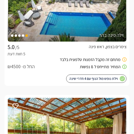
ארוחת בוקר גלילית עשירה וטרייה תוגש אליכם ישירות לסוויטה 
(בתיאום מראש).
חשוב לדעת
וילה פינה בהר
צימרים בצפון, ראש פינה
/5
מתחם מיועד למבוגרים בלבד- אירוח של ילדים מתאפשר רק למי 
שמזמין את כל המתחם.ניתן להתארח עם תינוקות
החל מ- ₪4500
לצפייה במדיניות ותנאי הזמנה -
לחצו כאן
וילת נופש מול הנוף עם 4 חדרי שינה
לידיעתכם, הפרטים המוצגים באתר: התפוסה המחירים והמבצעים
מעודכנים ומאומתים. תוכלו לבדוק ולבצע הזמנה באהבה רבה ♥
לפרטים נוספים או שאלות אנחנו פה לשירותכם
בברכה, ירון/גילת -
052-9708256
לצפייה באטרקציות ומסעדות בקרבת אדוה גבוה מעל