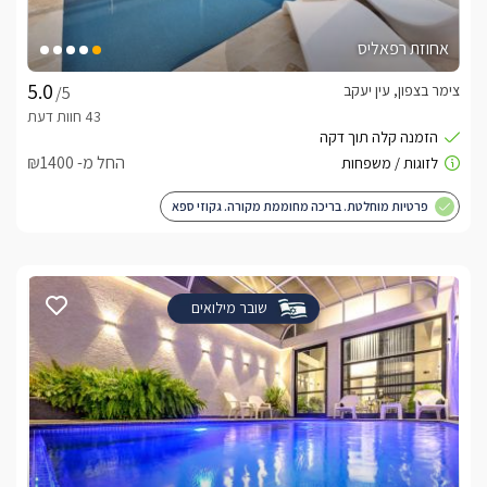
אחוזת רפאליס
צימר בצפון, עין יעקב
/5
החל מ- ₪1400
פרטיות מוחלטת. בריכה מחוממת מקורה. גקוזי ספא
שובר מילואים