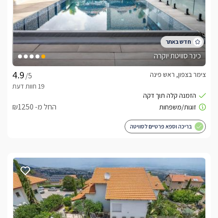
מכאן רואים את כל מרחבי הגליל העליון, החרמון המושלג, החורשים 
הטבעיים וגם את בתי ראש פינה עליהם משקיף המתחם מגבוה. 
בחורף
כינר סוויטת יוקרה
החוויה המפנקת של אדוה גבוה מעל כולם מושלמת בעונה 
צימר בצפון, ראש פינה
/5
החורפית ומציעה פינוק בג'קוזי האישי המחומם של כל סוויטה, קמין 
החל מ- ₪1250
ייתכן שלג בעונה וניתן לבקר באתרים המושלגים השוכנים בסמוך. 
בריכה וספא פרטיים לסוויטה
כלול באירוח
לינה + בקבוק יין משובח, עוגיות ביתיות, שוקולדים איטלקיים, שתייה 
קרה, חלב, קפה ותה בטעמים שונים, חלוקי רחצה, מגבות גוף 
גדולות ורכות ונרות ריחניים. 
ארוחות