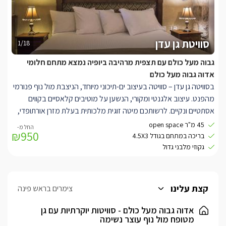
סוויטת גן עדן
1/18
גבוה מעל כולם עם תצפית מרהיבה ביופיה נמצא מתחם חלומי
אדוה גבוה מעל כולם
בסוויטה גן עדן – סוויטה בעיצוב ים-תיכוני מיוחד, הניצבת מול נוף פנורמי
מהפנט. עיצוב אלגנטי ומקורי, הנשען על מוטיבים קלאסיים בקווים
אסתטיים ונקיים. לרשותכם מיטה זוגית מלכותית בעלת מזרן אורתופדי,
ג'קוזי מלבני גדול, חוויית צפייה מעולה, חלונות גדולים לנוף ולתאורה
45 מ"ר open space
₪950
טבעית המעוטרים בוילונות החשכה לפי הצורך, פינת ישיבה סלונית
בריכה במתחם בגודל 4.5X3
מעוצבת, קמין מפנק, מקלחון נפרד מפנק עם ראש גשם, פינת אוכל,
גקוזי מלבני גדול
מטבחון בעבודות נגרות אמנותית ושיש. במתחם הסוויטות תיהנו מבריכה
מחוממת באבן עתיקה (3/ 4.5) המשקיפה לנוף פנורמי וסביבה פינות
ישיבה ודלפק בר הניצבים מול הנוף, צמחייה פסטורלית וערסלים.
קצת עלינו
צימרים בראש פינה
אדוה גבוה מעל כולם - סוויטות יוקרתיות עם גן
מטופח מול נוף עוצר נשימה