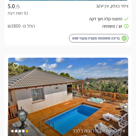
צימר בצפון, עין יעקב
/5
החל מ- ₪1800
בריכה מחוממת מקורה וגקוזי ספא
אלין-סוויטת יוקרה לזוגות בלבד