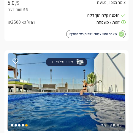
צימר בצפון, נטועה
/5
החל מ- ₪2500
מארח אישי צמוד ושירות כיד המלך!
שובר מילואים
שאטו פרסטיז