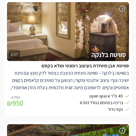
במתחם הסוויטות תיהנו מבריכה מחוממת באבן עתיקה (3/ 4.5)
המשקיפה לנוף פנורמי וסביבה פינות ישיבה ודלפק בר הניצבים מול
הנוף, צמחייה פסטורלית וערסלים.
סוויטת בלנקה
1/17
סוויטת אבן מיוחדת בעיצוב רומנטי ומלא בקסם
בסוויטה בלנקה – סוויטה פינתית הניצבת בצמוד לדק מעץ עם פינת
ישיבה ונוף. עיצוב אלגנטי ומקורי, הנשען על מוטיבים קלאסיים בקווים
אסתטיים ונקיים. לרשותכם מיטה זוגית מלכותית בעלת מזרן אורתופדי,
ג'קוזי מלבני גדול, חוויית צפייה מעולה, חלונות גדולים לנוף ולתאורה
40 מ"ר open space
₪950
טבעית המעוטרים בוילונות החשכה לפי הצורך, פינת ישיבה סלונית
בריכה במתחם בגודל 4.5X3
מעוצבת, קמין מפנק, מקלחון נפרד מפנק עם ראש גשם, פינת אוכל,
גקוזי גדול
מטבחון בעבודות נגרות אמנותית ושיש. במתחם הסוויטות תיהנו מבריכה
מחוממת באבן עתיקה (3/ 4.5) המשקיפה לנוף פנורמי וסביבה פינות
ישיבה ודלפק בר הניצבים מול הנוף, צמחייה פסטורלית וערסלים.