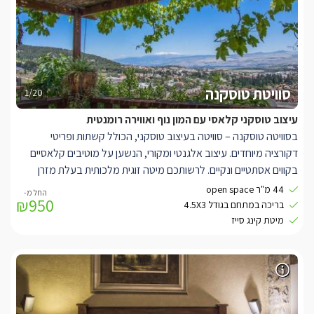
סוויטת טוסקנה
1/20
עיצוב טוסקני קלאסי עם המון נוף ואווירה רומנטית
בסוויטה טוסקנה – סוויטה בעיצוב טוסקני, הכולל קשתות ופריטי
דקורציה מיוחדים. עיצוב אלגנטי ומקורי, הנשען על מוטיבים קלאסיים
בקווים אסתטיים ונקיים. לרשותכם מיטה זוגית מלכותית בעלת מזרן
אורתופדי, ג'קוזי מלבני גדול, חוויית צפייה מעולה, חלונות גדולים לנוף
44 מ"ר open space
₪950
ולתאורה טבעית המעוטרים בוילונות החשכה לפי הצורך, פינת ישיבה
בריכה במתחם בגודל 4.5X3
סלונית מעוצבת, קמין מפנק, מקלחון נפרד מפנק עם ראש גשם, פינת
מיטת קינג סייז
אוכל, מטבחון בעבודות נגרות אמנותית ושיש. במתחם הסוויטות תיהנו
מבריכה מחוממת באבן עתיקה (3/ 4.5) המשקיפה לנוף פנורמי וסביבה
פינות ישיבה ודלפק בר הניצבים מול הנוף, צמחייה פסטורלית וערסלים.