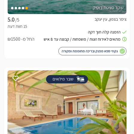
שקד סוויטת בוטיק
צימר בצפון, עין יעקב
/5
החל מ- ₪1500
גקוזי ספא מפנק ובריכה מחוממת ומקורה
שובר מילואים