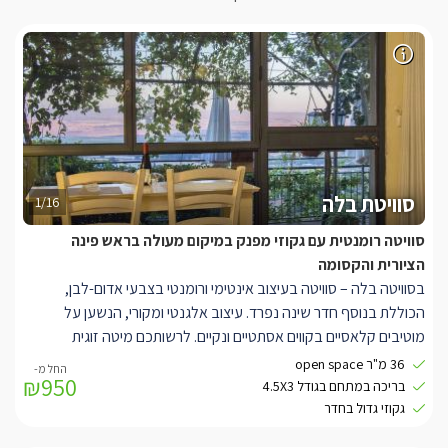
סוויטת בלה
1/16
סוויטה רומנטית עם גקוזי מפנק במיקום מעולה בראש פינה
הציורית והקסומה
בסוויטה בלה – סוויטה בעיצוב אינטימי ורומנטי בצבעי אדום-לבן,
הכוללת בנוסף חדר שינה נפרד. עיצוב אלגנטי ומקורי, הנשען על
מוטיבים קלאסיים בקווים אסתטיים ונקיים. לרשותכם מיטה זוגית
מלכותית בעלת מזרן אורתופדי, ג'קוזי מלבני גדול, חוויית צפייה מעולה,
36 מ"ר open space
₪950
חלונות גדולים לנוף ולתאורה טבעית המעוטרים בוילונות החשכה לפי
בריכה במתחם בגודל 4.5X3
הצורך, פינת ישיבה סלונית מעוצבת, קמין מפנק, מקלחון נפרד מפנק
גקוזי גדול בחדר
עם ראש גשם, פינת אוכל, מטבחון בעבודות נגרות אמנותית ושיש.