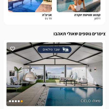
קמאו סוויטת יוקרה
אניצ'ה
באט
דלתון
חד נס
מנו
צימרים נוספים שאולי תאהבו
שובר מילואים
סיאלו- CIELO