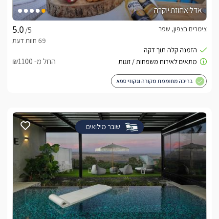
אדל אחוזת יוקרה
צימרים בצפון, שפר
/5
החל מ- ₪1100
בריכה מחוממת מקורה וגקוזי ספא
שובר מילואים