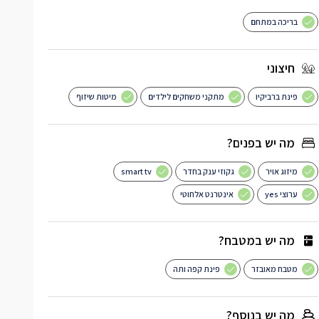
בריכה במתחם
חיצוני
פינת ברביקיו
מתקני משחקים לילדים
מיטות שיזוף
מה יש בפנים?
מיזוג אויר
גקוזי ענק בחדר
smart tv
ערוצי yes
אינטרנט אלחוטי
מה יש במטבח?
מטבח מאובזר
פינת קפה ותה
מה יש בנוסף?