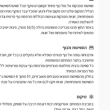
וסכו״ם, מק
חשמלי להכ
בשטח המתח
ומטופחים,
מהשקט, מ
למנגל ולא
מתאים לאירוח של משפחות ושל זוגות.
הקיץ עומד
עונתית גד
הסוויטות והנוף
גלילית מו
הסוויטות משפחתיות/ זוגיות ויקנו לכם את כל מה שתצטרכו על מנ
מיקום
קשת, נחל בצת, אכזיב ועוד).