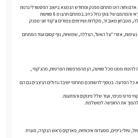
רר, מיקרוגל, כיריים חשמליות וקומקום
סוויטות מפנקות אל מול נוף מיוחד וקסום הנשקף מכל סוויטה!סוויטות אדם וחוה הינו מתחם מפנק ומחודש הנמצא בישוב הפסטורלי גרנות 
נת ארוחות קלות במהלך השהות.
הגליל.המקום שלנו הינו מקום שליו ורגוע שמכל עבר נשקף נופיו הפראי והמהמם של צוקי נחל כזיב.במתחם תהנו מ 6 סוויטות 
ם תמצאו אזורי חוץ משותפים
משפחתיות/ זוגיות מפנקות ונעימות הכוללות מרפסת נוף פרטית וגדולה, מטבחון מאובזר, מקלחת ושירותים צמודים וג'קוזי זוגי מפנק 
 המיועדים לישיבה רגועה, להנאה
הטבע ומהירוק מסביב, לצד אפשרות
באזור החוץ תהנו מבריכה משותפת גדולה (10/5 מטר), פינות ישיבה נעימות, אזורי "על האש", הצללה, שמשיות, נוף קסום ועוד.המתחם 
רוחות משותפות באווירה נעימה. בעונת
ת לרשות האורחים גם בריכת שחייה
ולה ומפנקת, המשלימה חוויית נופש
שלמת.
אדם וחוה צופה אל נוף פנורמי מופלא שלא נתקלים בו בכל יום, תוכלו להינות ממנו מכל סוויטה, הן מהמרפסות הפרטיות, מהג'קוזי , 
כל סוויטה נהנית מחלונות פנורמיים ומרפסת נוף ענקית ומרשימה ללא כל הפרעה. בנוסף לרשותכם מתחמי ישיבה גדולים הניצבים גם הם 
ת להפוך את החופשה למושלמת.
בסביבת המתחם  אטרקציות רבות דוגמת רכיבה על סוסים, מסלולי טיול, טיולי ג'יפים, מסעדות איכותיות, פארקים (ראש הנקרה, מערת 