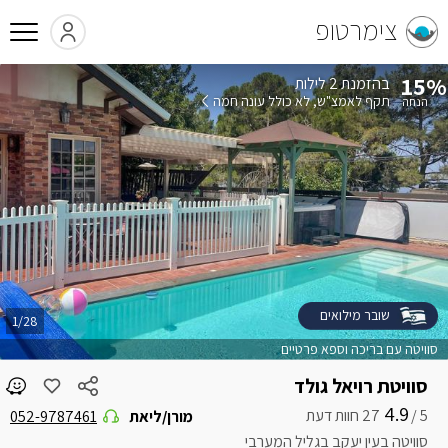
צימרטופ
15%
בהזמנת 2 לילות
תקף לאמצ"ש
לא כולל עונה חמה
שובר מילואים
1/28
סוויטה עם בריכה וספא פרטיים
סוויטת רויאל גולד
4.9
5 /
מורן/ליאת
052-9787461
סוויטה בעין יעקב בגליל המערבי