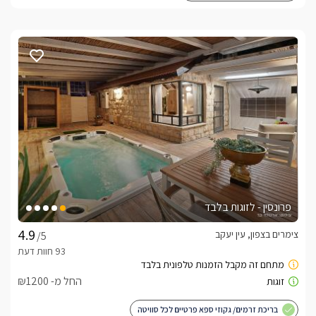
פרונסין - לזוגות בלבד
צימרים בצפון, עין יעקב
/5
החל מ- ₪1200
בריכת זרמים/ גקוזי ספא פרטיים לכל סוויטה