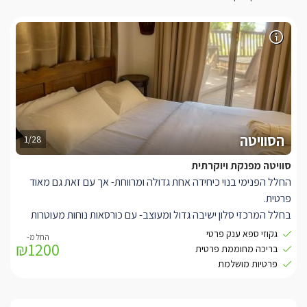
הסוויטה
1/28
סוויטה מפנקת ויוקרתית
החלל הפנימי בנוי כיחידה אחת גדולה ומרווחת- אך עם זאת גם מאוד
פרטית.
בחלל המרכזי סלון ישיבה גדול ומעוצב- עם כורסאות נוחות מעוטרות
שושנים, כריות, ווילונות בסגנון וינטג' מרהיב.
גקוזי ספא ענק פרטי
₪1200
עם ריצוף פרקט עץ אפרפר, שולחן תה מעץ מלא, ורהיטים שיעשו לכם
בריכה מחוממת פרטית
את האווירה חלומית וכפרית גם יחד.
פרטיות מושלמת
בסלון הישיבה הגדול עוד תפגשו טלוויזיה חכמה מחוברת לכבלי
YES
,
וכמובן אינטרנט אלחוטי ברחבי המתחם.