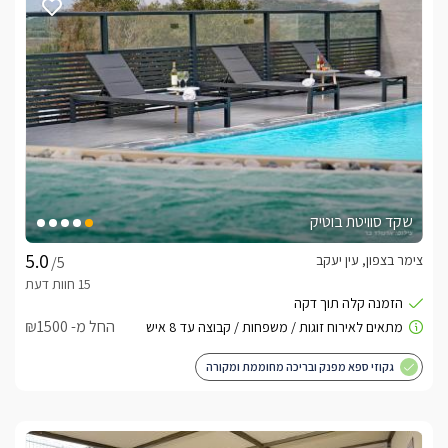
שקד סוויטת בוטיק
צימר בצפון, עין יעקב
/5
החל מ- ₪1500
גקוזי ספא מפנק ובריכה מחוממת ומקורה