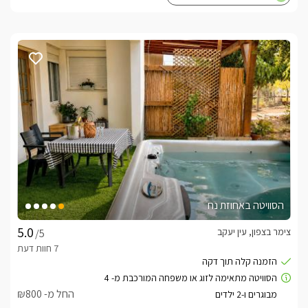
הסוויטה באחוזת נח
צימר בצפון, עין יעקב
/5
החל מ- ₪800