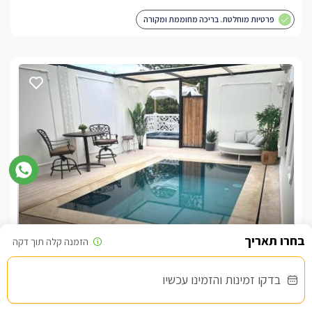
פרטיות מוחלטת. בריכה מחוממת ומקורה
סוויטת רויאל בלו-לזוגות בלבד
צימר בצפון, עין יעקב
/5
בדקו זמינות והזמינו עכשיו
החל מ- ₪1500