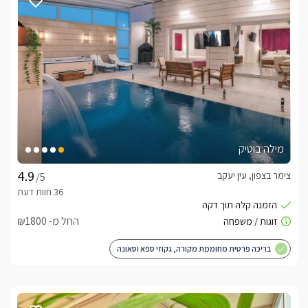
מעודכנים ומאומתים. תוכלו לבדוק ולבצע הזמנה באהבה רבה ♥
לפרטים נוספים או שאלות אנחנו פה לשירותכם
בברכה, מורן/ליאת -
052-9787461
לצפייה באטרקציות ומסעדות בקרבת סוויטת רויאל
גולד -
לחצו כאן
מילה בוטיק
צימר בצפון, עין יעקב
/5
החל מ- ₪1800
בריכה פרטית מחוממת מקורה, גקוזי ספא וסאונה