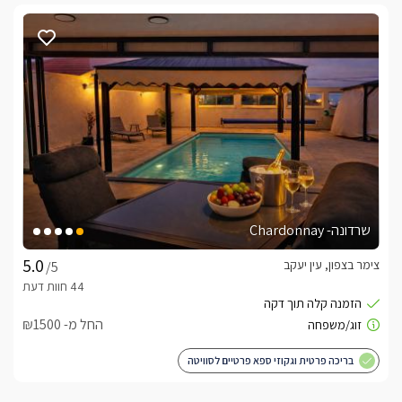
שרדונה- Chardonnay
צימר בצפון, עין יעקב
/5
החל מ- ₪1500
בריכה פרטית וגקוזי ספא פרטיים לסוויטה