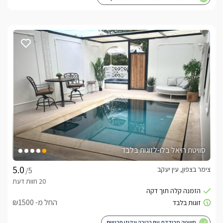
סוויטת רויאל בלו-לזוגות בלבד
צימר בצפון, עין יעקב
/5
החל מ- ₪1500
סוויטה מבודדת עם בריכה וגקוזי פרטיים