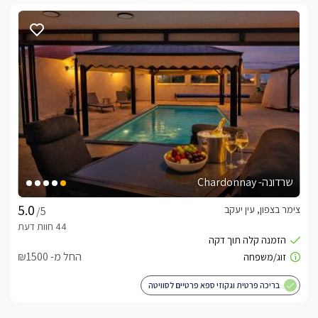
שרדונה- Chardonnay
צימר בצפון, עין יעקב
/5
החל מ- ₪1500
בריכה פרטית וגקוזי ספא פרטיים לסוויטה