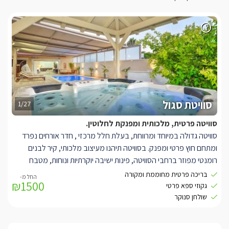
סוויטת סגול
1/27
סוויטה פרטית, מלכותית ומפנקת לחלוטין.
סוויטה גדולה במיוחד ומרווחת, בעלת חלל מרכזי , חדר אורחים נפרד
ומתחם חוץ פרטי ומפנק. בסוויטה תיהנו מעיצוב מלכותי, קיר לבנים
רומנטי מפוזר ברחבי הסוויטה, פינות ישיבה יוקרתיות ונוחות, מטבח
מאובזר היטב הכולל תמי 4, מכונת אספרסו מקצועית, תנור אפייה ועוד.
בריכה פרטית מחוממת ומקורה
₪1500
חדר אורחים נפרד הכולל מיטה זוגית נוחה, שידות תואמות, מזגן, מראה
גקוזי ספא פרטי
ומסך LCD עם חיבור לכבלים, בחלל המרכזי תמצאו מיטה זוגית
שולחן סנוקר
מפנקת, ספה סלונית גדולה במיוחד בעיצוב יוקרתי, מסך LCD עם
טכנולוגיית SMART TV וחיבור לכבלים, תאורה רומנטית ושני חדרי רחצה