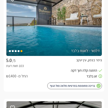
אינטימית וזוגית. בסוויטה המרווחת שני חדרי שינה,  ושני חדרי רחצה 
מעוצבים,  בכל חדר תהנו ממיטה זוגית מפנקת, מסך LCD חדשני 
עם טכנולוגיית SMART TV, מטבח גדול ומאובזר קומפלט, פינת 
ישיבה מלכותית, חדר רחצה זוגי הכולל כיור זוגי ומקלחון ראש גשם 
כפול וחדר ילדים נפרד ומאובזר היטב.במתחם החוץ הפרטי תיהנו 
מבריכת שחייה בנויה(מחוממת ומקורה בחורף) בעלת רצפת פסיפס 
וחלוקי נחל, מיטות שיזוף, מסך LCD, פינות ישיבה, פינת ברביקיו עם 
כיור עבודה צמוד וג'קוזי ספא מקצועי היושב על קו הנוף.
דלמור - לזוגות בלבד
כלול באירוח
צימר בצפון, עין יעקב
/5
בקבוק יין משובח, קפסולות, חלב, עוגיות פריכות, שוקולדים 
משובחים, סלסלת פירות העונה, נעלי ספא וסבונים 
ריחניים.עיסוייםבתוספת תשלום תוכלו ליהנות מטיפולי ספא מפנקים 
החל מ- ₪1400
על שפת הבריכה או ברחבת הסוויטה לבחירתכם.
בריכה מחוממת בפרטיות מלאה מול הנוף
ארוחות
בתיאום מראש תוכלו ליהנות מארוחת בוקר עשירה ומפנקת 
ומארוחות שף מגוונות היוגשו אליכם ישירות לסוויטה.