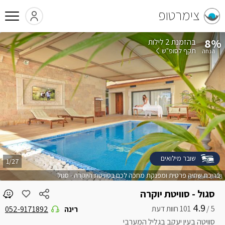
צימרטופ
8%
בהזמנת 2 לילות
תקף לסופ"ש
שובר מילואים
1/27
בריכת שחיה פרטית ומפנקת מחכה לכם בסוויטת היוקרה - סגול
סגול - סוויטת יוקרה
4.9
5 /
רינה
052-9171892
סוויטה בעין יעקב בגליל המערבי