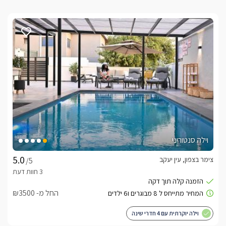
וילה סנטוריני
צימר בצפון, עין יעקב
/5
החל מ- ₪3500
וילה יוקרתית עם 4 חדרי שינה