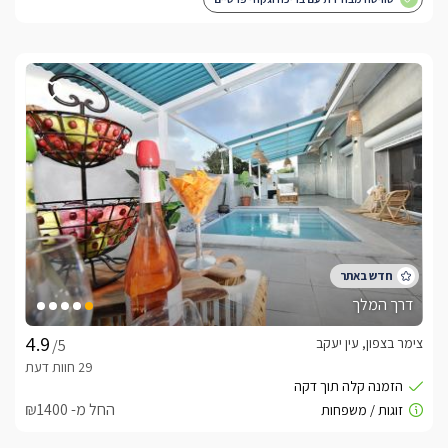
דרך המלך
צימר בצפון, עין יעקב
/5
החל מ- ₪1400