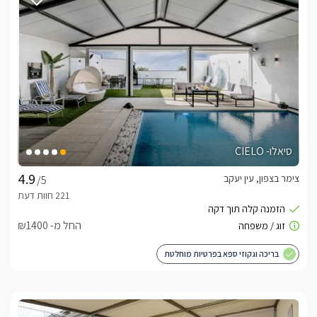
לצפייה במדיניות ותנאי הזמנה -
לחצו כאן
לידיעתכם, הפרטים המוצגים באתר: התפוסה המחירים והמבצעים
מעודכנים ומאומתים. תוכלו לבדוק ולבצע הזמנה באהבה רבה ♥
לפרטים נוספים או שאלות אנחנו פה לשירותכם
בברכה, רינה -
052-9171892
סיאלו- CIELO
לצפייה באטרקציות ומסעדות בקרבת סגול - סוויטת
יוקרה -
לחצו כאן
צימר בצפון, עין יעקב
/5
החל מ- ₪1400
בריכה וגקוזי ספא בפרטיות מוחלטת