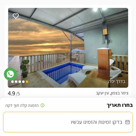
בדרך יפה
צימר בצפון, עין יעקב
/5
החל מ- ₪1100
בדקו זמינות והזמינו עכשיו
בריכה פרטית מחוממת מקורה. גקוזי ספא מול נוף