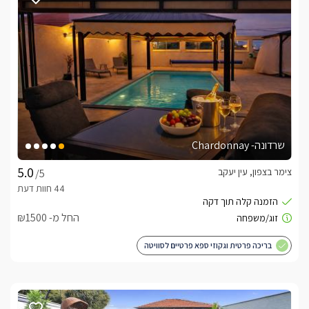
אינטימית וזוגית. בסוויטה המרווחת שני חדרי שינה,  ושני חדרי רחצה 
מעוצבים,  בכל חדר תהנו ממיטה זוגית מפנקת, מסך LCD חדשני 
עם טכנולוגיית SMART TV, מטבח גדול ומאובזר קומפלט, פינת 
ישיבה מלכותית, חדר רחצה זוגי הכולל כיור זוגי ומקלחון ראש גשם 
כפול וחדר ילדים נפרד ומאובזר היטב.במתחם החוץ הפרטי תיהנו 
מבריכת שחייה בנויה(מחוממת ומקורה בחורף) בעלת רצפת פסיפס 
וחלוקי נחל, מיטות שיזוף, מסך LCD, פינות ישיבה, פינת ברביקיו עם 
כיור עבודה צמוד וג'קוזי ספא מקצועי היושב על קו הנוף.
שרדונה- Chardonnay
כלול באירוח
צימר בצפון, עין יעקב
/5
בקבוק יין משובח, קפסולות, חלב, עוגיות פריכות, שוקולדים 
משובחים, סלסלת פירות העונה, נעלי ספא וסבונים 
ריחניים.עיסוייםבתוספת תשלום תוכלו ליהנות מטיפולי ספא מפנקים 
החל מ- ₪1500
על שפת הבריכה או ברחבת הסוויטה לבחירתכם.
בריכה פרטית וגקוזי ספא פרטיים לסוויטה
ארוחות
בתיאום מראש תוכלו ליהנות מארוחת בוקר עשירה ומפנקת 
ומארוחות שף מגוונות היוגשו אליכם ישירות לסוויטה.