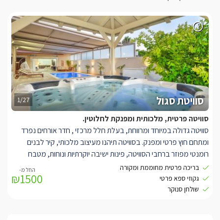
סוויטת סגול
1/27
סוויטה פרטית, מלכותית ומפנקת לחלוטין.
סוויטה גדולה במיוחד ומרווחת, בעלת חלל מרכזי , חדר אורחים נפרד
ומתחם חוץ פרטי ומפנק. בסוויטה תיהנו מעיצוב מלכותי, קיר לבנים
רומנטי מפוזר ברחבי הסוויטה, פינות ישיבה יוקרתיות ונוחות, מטבח
מאובזר היטב הכולל תמי 4, מכונת אספרסו מקצועית, תנור אפייה ועוד.
בריכה פרטית מחוממת ומקורה
₪1500
חדר אורחים נפרד הכולל מיטה זוגית נוחה, שידות תואמות, מזגן, מראה
גקוזי ספא פרטי
ומסך LCD עם חיבור לכבלים, בחלל המרכזי תמצאו מיטה זוגית
שולחן סנוקר
מפנקת, ספה סלונית גדולה במיוחד בעיצוב יוקרתי, מסך LCD עם
טכנולוגיית SMART TV וחיבור לכבלים, תאורה רומנטית ושני חדרי רחצה