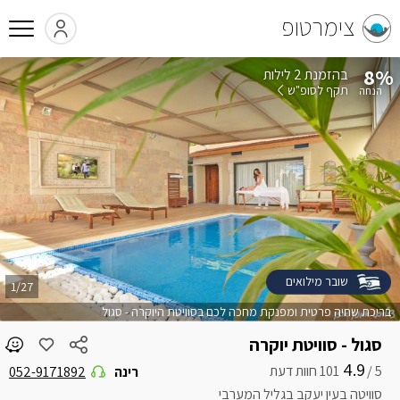
צימרטופ
8%
בהזמנת 2 לילות
תקף לסופ"ש
שובר מילואים
1/27
בריכת שחיה פרטית ומפנקת מחכה לכם בסוויטת היוקרה - סגול
סגול - סוויטת יוקרה
4.9
5 /
רינה
052-9171892
סוויטה בעין יעקב בגליל המערבי