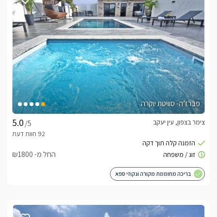
לצפייה במדיניות ותנאי הזמנה -
לחצו כאן
לידיעתכם, הפרטים המוצגים באתר: התפוסה המחירים והמבצעים
מעודכנים ומאומתים. תוכלו לבדוק ולבצע הזמנה באהבה רבה ♥
לפרטים נוספים או שאלות אנחנו פה לשירותכם
בברכה, רינה -
052-9171892
פברז’ה- סוויטת יוקרה
לצפייה באטרקציות ומסעדות בקרבת סגול - סוויטת
יוקרה -
לחצו כאן
צימר בצפון, עין יעקב
/5
החל מ- ₪1800
בריכה מחוממת מקורה וגקוזי ספא