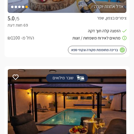
אדל אחוזת יוקרה
צימרים בצפון, שפר
/5
החל מ- ₪1100
בריכה מחוממת מקורה וגקוזי ספא
שובר מילואים