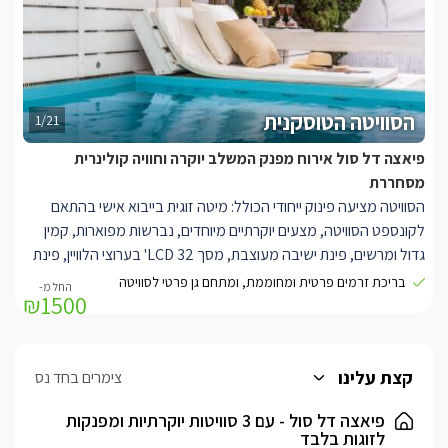
הסוויטה הטוסקנית
1/21
פיאצה דל סול אירוח מפנק המשלב יוקרה וחוויה קולינרית
מסחררת
הסוויטה מציעה פינוק ייחודי הכולל: מיטה זוגית בייבוא אישי בהתאם
לקונספט הסוויטה, מצעים יוקרתיים מיוחדים, נברשות מפוארות, קמין
גדול ומרשים, פינת ישיבה מעוצבת, מסך LCD 32' בערוצי הלוויין, פינת
אספרסו הכוללת מכונה מקצועית וערכת קפה ותה, חדר רחצה מרהיב
בריכת זרמים פרטית ומחוממת, ומתחם גן פרטי לסוויטה
₪1500
עם אמבט ג'קוזי חלומי, מתחם גן פורח ופרטי לאורחי הסוויטה בלבד.
בריכת מחוממת ומקורה עם ספסל גקוזי בתוך הבריכה (אפשרות
לבריכה קרה, מחוממת ומקורה בחורף), הקירוי עוטף את רוב הבריכה.
במתחם הסוויטות המשותף תיהנו מבריכת שחייה בנויה, מקורה
קצת עלינו
צימרים בחד נס
ומחוממת בעונת החורף, פינות ישיבה יוקרתיות עם קמין, מיטות שיזוף
פיאצה דל סול - עם 3 סוויטות יוקרתיות ומפנקות
ואזורי אירוח המשקיפים לירדן ההררי והכנרת.
לזוגות בלבד