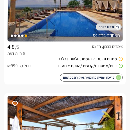
לידיעתכם, הפרטים המוצגים באתר: התפוסה המחירים והמבצעים
מעודכנים ומאומתים. תוכלו לבדוק ולבצע הזמנה באהבה רבה ♥
לפרטים נוספים או שאלות אנחנו פה לשירותכם
בברכה, מיכל -
072-2456821
האחוזה בחד נס
לצפייה באטרקציות ומסעדות בקרבת פיאצה דל סול -
צימרים בצפון, חד נס
/5
לחצו כאן
החל מ- ₪990
בריכת שחייה מחוממת ומקורה במתחם