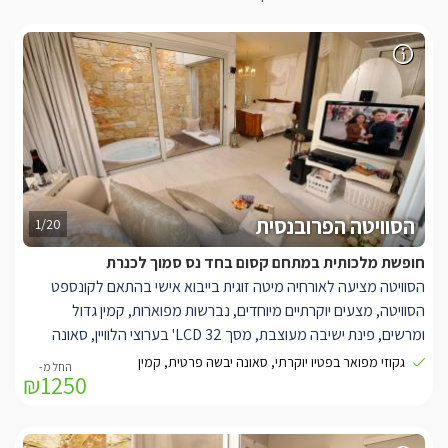
הסוויטה הפרובנסית
1/20
חופשת מלכותית במתחם קסום בחד נס סמוך לכנרת
הסוויטה מציעה לאורחיה מיטה זוגית בייבוא אישי בהתאם לקונספט
הסוויטה, מצעים יוקרתיים מיוחדים, נברשות מפוארות, קמין גדול
ומרשים, פינת ישיבה מעוצבת, מסך LCD 32' בערוצי הלוויין, סאונה
יבשה אינטימית פרטית, פינת אספרסו הכוללת מכונה מקצועית וערכת
גקוזי מפואר בפטיו יוקרתי, סאונה יבשה פרטית, קמין
₪1250
קפה ותה, חדר רחצה מרהיב, מרפסת פטיו פרטית הכוללת ג'קוזי גדול.
במתחם הסוויטות תיהנו מבריכת שחייה בנויה, מקורה ומחוממת בעונת
החורף, פינות ישיבה יוקרתיות עם קמין, מיטות שיזוף ואזורי אירוח