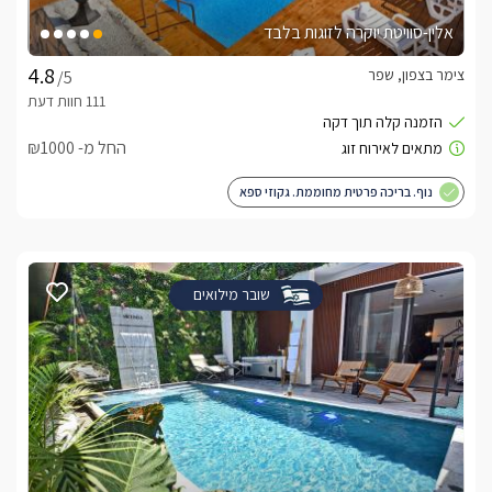
אלין-סוויטת יוקרה לזוגות בלבד
צימר בצפון, שפר
/5
החל מ- ₪1000
נוף. בריכה פרטית מחוממת. גקוזי ספא
שובר מילואים