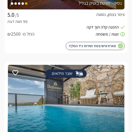
נסיה - סוויטת בוטיק בגליל
צימר בצפון, נטועה
/5
החל מ- ₪2500
מארח אישי צמוד ושירות כיד המלך!
שובר מילואים