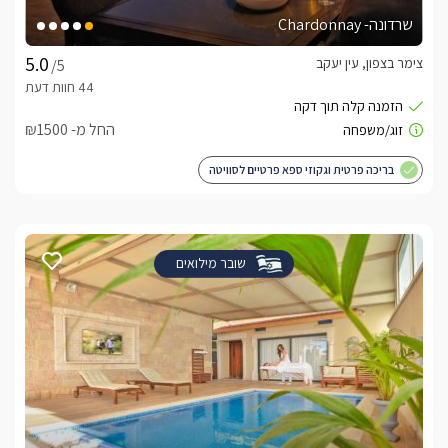
שרדונה- Chardonnay
צימר בצפון, עין יעקב
/5
החל מ- ₪1500
בריכה פרטית וגקוזי ספא פרטיים לסוויטה
שובר מילואים