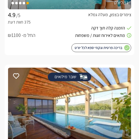
גמליורט
צימרים בצפון, מעלה גמלא
/5
החל מ- ₪1100
בריכה פרטית וגקוזי ספא לכל יורט
שובר מילואים