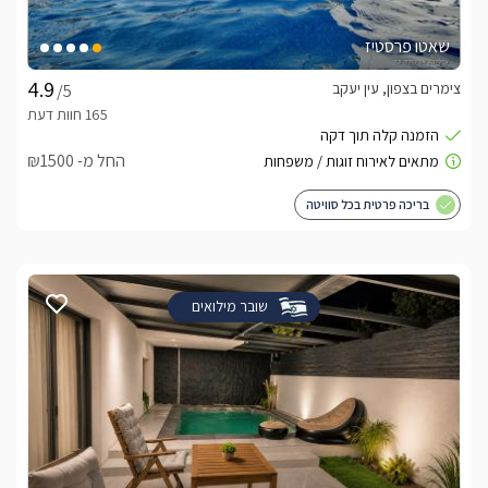
שאטו פרסטיז
צימרים בצפון, עין יעקב
/5
החל מ- ₪1500
בריכה פרטית בכל סוויטה
שובר מילואים