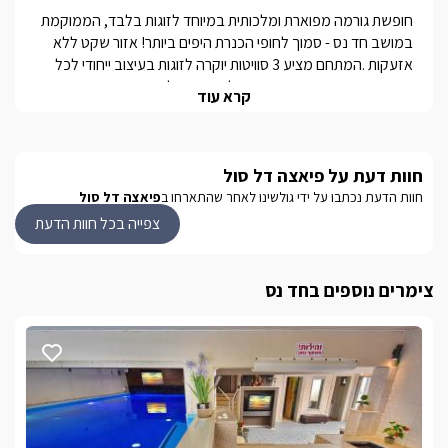
חופשת גורמה מפוארת ומלכותית במיוחד לזוגות בלבד, הממוקמת 
במושב חד נס - סמוך לחופי הכנרת היפים ביותר! אזור שקט ללא 
אזעקות .המתחם מציע 3 סוויטות יוקרה לזוגות בעיצוב ייחודי לכל 
אחת וברמת גימור גבוהה מהרגיל, כאשר כל סוויטה מתהדרת בפטיו 
קרא עוד
פרטי מקסים עם ג'קוזי תחת כיפת השמיים. לאחת הסוויטות בריכת 
זרמים פרטית חדישה בגודל 5*2.5 (אפשרות לבריכה קרה, 
מחוממת ומקורה בחורף) ואילו לשתיים האחרות - סאונה יבשה 
חוות דעת על פיאצה דל סול
איכותית ופרטית לכל סוויטה.הסביבה החיצונית של הסוויטות איננה 
פחות ממושלמת: שילוב בין יוקרה למראה מלכותי עתיק, צמחייה 
חוות הדעת נכתבו על ידי גולשינו לאחר שהתארחו ב
פיאצה דל סול
מגוונת ומוקפדת ושפע של פינות אירוח, כאשר במרכז ניצבת בריכת 
צפייה בכל חוות הדעת
השחייה המרשימה צוננת בקיץ מחוממת ומקורה בחורף.את ארוחות 
השף המוגשות במקום, תוכלו לקבל בכל שעה שתבחרו ולפי 
טעמכם האישי, ללא צורך בנסיעה למסעדות בסביבה. * ארוחת 
צימרים נוספים בחד נס
הבוקר כשרה למהדרין( ביולי אוגוסט ארוחת הבוקר הינה בתיאום 
מושב חד נס ממוקם בקרבת כל נחלי הסביבה - מדהימים לטיולי 
נוף והליכה בתוך המים: פארק הירדן, הזאכי, המג'רסה, יהודיה, זוויתן 
ועוד. עוד בסביבתכם טיולי סוסים, טיולי ג'יפים, טיולי טרקטורונים, 