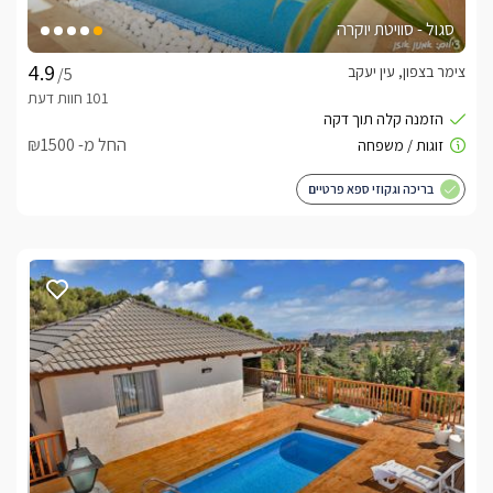
סגול - סוויטת יוקרה
צימר בצפון, עין יעקב
/5
החל מ- ₪1500
בריכה וגקוזי ספא פרטיים