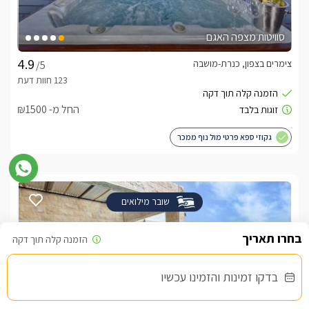
סוויטות מצפה האגם
צימרים בצפון, כנרת-מושבה
/5
החל מ- ₪1500
גקוזי ספא פרטי מול נוף ממכר
שובר מילואים
בדקו זמינות והזמינו עכשיו