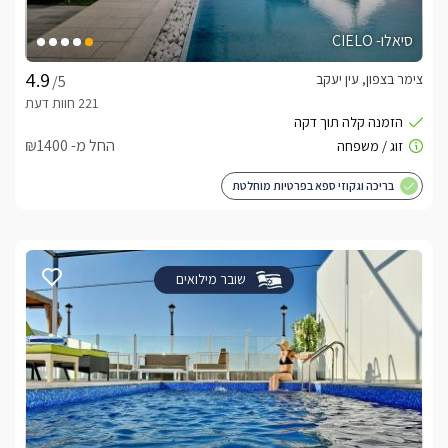
סיאלו- CIELO
צימר בצפון, עין יעקב
/5
החל מ- ₪1400
בריכה וגקוזי ספא בפרטיות מוחלטת
שובר מילואים