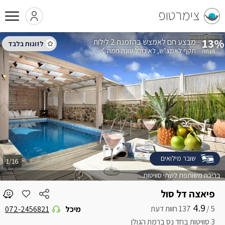
צימרטופ
13%
בהזמנת 2 לילות
תקף לאמצ"ש
לא כולל עונה חמה
שובר מילואים
1/16
בריכה משותפת לשתי סוויטות
פיאצה דל סול
4.9
5 /
מיכל
072-2456821
3 סוויטות בחד נס ברמת הגולן