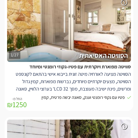
המשקיפים לירדן ההררי והכנרת.
הסוויטה האסיאתית
1/27
סוויטה מפוארת ויוקרתית עם פטיו-גקוזי רומנטי ומיוחד
הסוויטה מציעה לאורחיה מיטה זוגית בייבוא אישי בהתאם לקונספט
הסוויטה, מצעים יוקרתיים מיוחדים, נברשות מפוארות, קמין גדול
ומרשים, פינת ישיבה מעוצבת, מסך LCD 32' בערוצי הלוויין, סאונה
יבשה פרטית, פינת אספרסו הכוללת מכונה מקצועית וערכת קפה, חדר
פטיו עם גקוזי רומנטי וענק, סאונה יבשה פרטית, קמין
₪1250
רחצה אינטימי מרהיב, מרפסת פטיו פרטית הכוללת ג'קוזי גדול. במתחם
הסוויטות תיהנו מבריכת שחייה בנויה משותפת לשתי הסוויטות, מקורה
ומחוממת בעונת החורף, פינות ישיבה יוקרתיות עם קמין, מיטות שיזוף
ואזורי אירוח המשקיפים לירדן ההררי והכנרת.