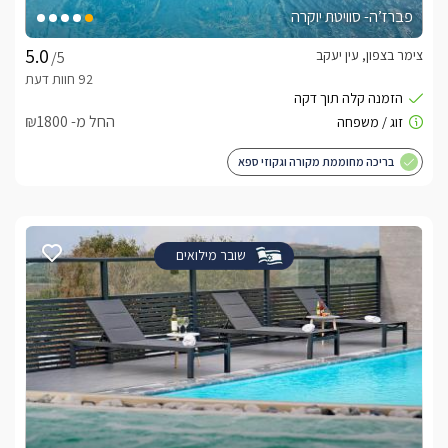
פברז’ה- סוויטת יוקרה
צימר בצפון, עין יעקב
/5
החל מ- ₪1800
בריכה מחוממת מקורה וגקוזי ספא
שובר מילואים