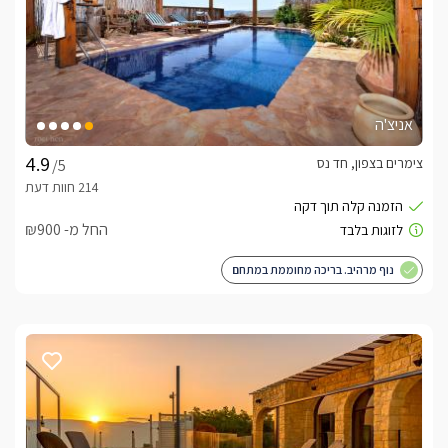
אניצ'ה
צימרים בצפון, חד נס
/5
החל מ- ₪900
נוף מרהיב. בריכה מחוממת במתחם