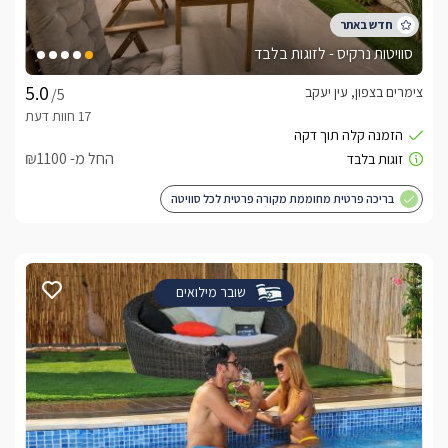
עיצוב מודרני ונקי, בשילוב גוונים טבעיים ואלמנטים חמים ליצירת 
סוויטות נרקיס - לזוגות בלבד
צימרים בצפון, עין יעקב
/5
מה יש במתחם החוץ?
החל מ- ₪1100
ביציאה הצמודה לסלון תגלו מרפסת פרטית המשקיפה אל נופי 
בריכה פרטית מחוממת מקורה פרטית לכל סוויטה
שובר מילואים