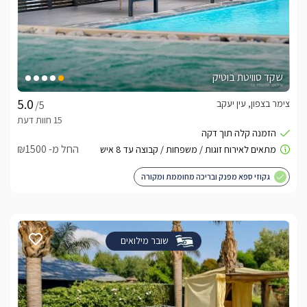
שקד סוויטת בוטיק
צימר בצפון, עין יעקב
/5
החל מ- ₪1500
גקוזי ספא מפנק ובריכה מחוממת ומקורה
שובר מילואים