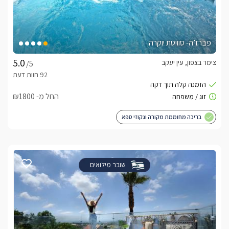
פברז’ה- סוויטת יוקרה
צימר בצפון, עין יעקב
/5
החל מ- ₪1800
בריכה מחוממת מקורה וגקוזי ספא
שובר מילואים