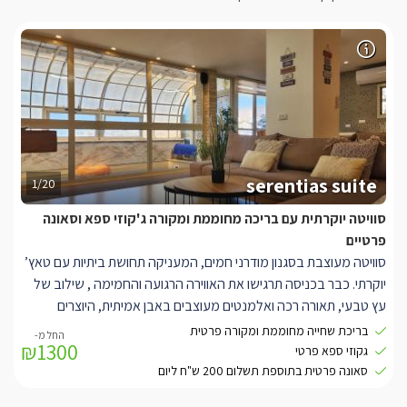
serentias suite
1/20
סוויטה יוקרתית עם בריכה מחוממת ומקורה ג'קוזי ספא וסאונה
פרטיים
סוויטה מעוצבת בסגנון מודרני חמים, המעניקה תחושת ביתיות עם טאץ’
יוקרתי. כבר בכניסה תרגישו את האווירה הרגועה והחמימה , שילוב של
עץ טבעי, תאורה רכה ואלמנטים מעוצבים באבן אמיתית, היוצרים
תחושת רוגע מושלמת.
בריכת שחייה מחוממת ומקורה פרטית
₪1300
הסוויטה רחבה במיוחד ומתאימה לזוגות, משפחות או חברים, וכוללת:
גקוזי ספא פרטי
חלל מרכזי מרווח עם פינת ישיבה נעימה, טלוויזיה חכמה ופינת אוכל
סאונה פרטית בתוספת תשלום 200 ש"ח ליום
עגולה.