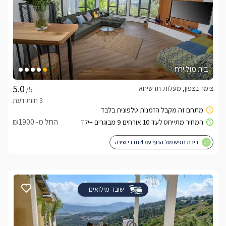
בית מול ירח
צימר בצפון, מעלות-תרשיחא
/5
החל מ- ₪1900
דירת נופש מול הנוף עם 4 חדרי שינה
שובר מילואים