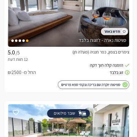
סוויטות נארה - לזוגות בלבד
צימרים בצפון, כפר חנניה (מעלה חן)
/5
החל מ- ₪2500
סוויטות יוקרה עם בריכה וגקוזי ספא פרטיים
שובר מילואים