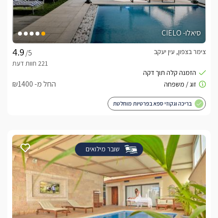
סיאלו- CIELO
צימר בצפון, עין יעקב
/5
החל מ- ₪1400
בריכה וגקוזי ספא בפרטיות מוחלטת
שובר מילואים