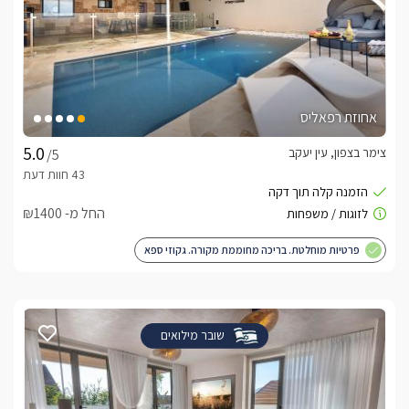
אחוזת רפאליס
צימר בצפון, עין יעקב
/5
החל מ- ₪1400
פרטיות מוחלטת. בריכה מחוממת מקורה. גקוזי ספא
שובר מילואים