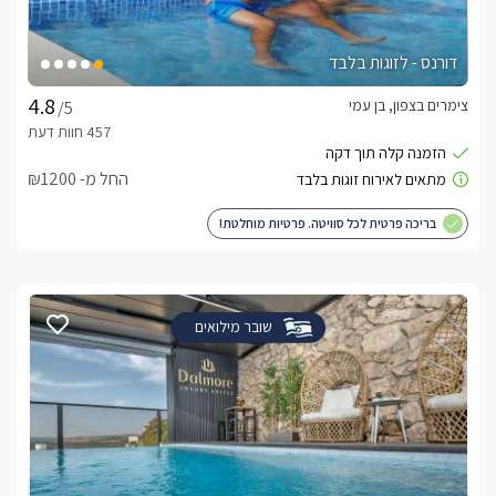
דורנס - לזוגות בלבד
צימרים בצפון, בן עמי
/5
מה כלול באירוח?
החל מ- ₪1200
בקבוק יין, סבונים, מגבות רכות וחלוקי רחצה, קפסולות למכונת 
בריכה פרטית לכל סוויטה. פרטיות מוחלטת!
בתוספת תשלום ובתאיום מראש ניתן להזמין ארוחות בוקר עשירות 
שובר מילואים
מה חשוב לדעת?
השימוש בסאונה בתיאום מול בעל המתחם ובתשלום נוסף של 200 