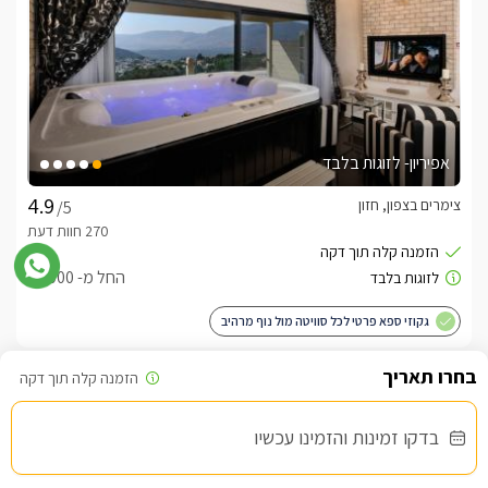
אפיריון- לזוגות בלבד
צימרים בצפון, חזון
/5
החל מ- ₪1000
גקוזי ספא פרטי לכל סוויטה מול נוף מרהיב
שובר מילואים
בדקו זמינות והזמינו עכשיו