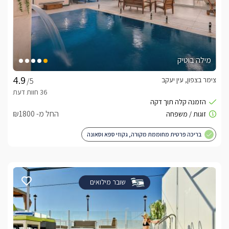
מילה בוטיק
צימר בצפון, עין יעקב
/5
החל מ- ₪1800
בריכה פרטית מחוממת מקורה, גקוזי ספא וסאונה
שובר מילואים