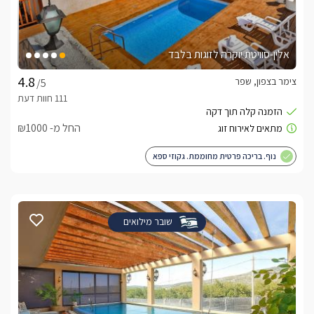
אלין-סוויטת יוקרה לזוגות בלבד
צימר בצפון, שפר
/5
החל מ- ₪1000
נוף. בריכה פרטית מחוממת. גקוזי ספא
שובר מילואים