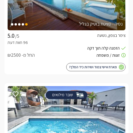
נסיה - סוויטת בוטיק בגליל
צימר בצפון, נטועה
/5
החל מ- ₪2500
מארח אישי צמוד ושירות כיד המלך!
שובר מילואים