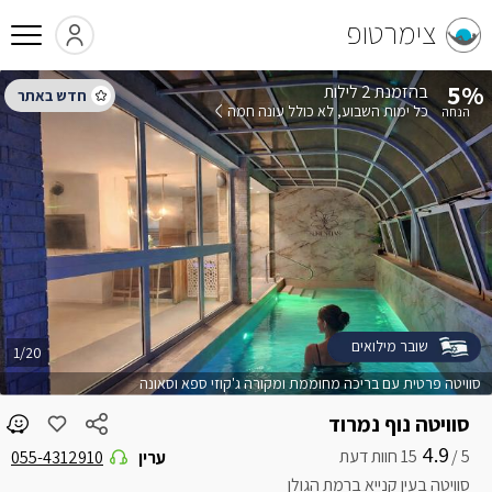
צימרטופ
5%
בהזמנת 2 לילות
כל ימות השבוע
לא כולל עונה חמה
שובר מילואים
1/20
סוויטה פרטית עם בריכה מחוממת ומקורה ג'קוזי ספא וסאונה
סוויטה נוף נמרוד
4.9
5 /
ערין
055-4312910
סוויטה בעין קנייא ברמת הגולן