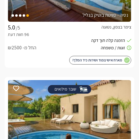
נסיה - סוויטת בוטיק בגליל
צימר בצפון, נטועה
/5
החל מ- ₪2500
מארח אישי צמוד ושירות כיד המלך!
שובר מילואים