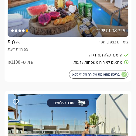
אדל אחוזת יוקרה
צימרים בצפון, שפר
/5
החל מ- ₪1100
בריכה מחוממת מקורה וגקוזי ספא
שובר מילואים