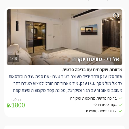
אל די - סוויטת יוקרה
1/19
מרווחת ויוקרתית עם בריכה פרטית
אזור סלון ענק ורחב ידיים מעוצב בטוב טעם - עם ספה ענקית וכורסאות
צד אל מול מסך LCD ענק. מיד מאחוריהם תוכלו למצוא מטבח רחב
מעוצב ומאובזר עם תנור ומיקרוגל, מכונת קפה מקצועית ופינת קפה
ותה. משטח השיש גדול ומעניק אזור הכנה מרווח ושימושי מאוד ובו גם
בריכה פרטית מחוממת ומקורה
₪1800
כסאות בר.
גקוזי ספא פרטי
2 חדרי שינה מפוארים ומעוצבים עם מיטה זוגית ענקית, מנורות צד,
2 חדרי שינה מעוצבים
שידת התארגנות אל מול מראה וחדר רחצה צמוד מאובזר היטב.
בנוסף תוכלו למצוא גם חדר התארגנות שימושי הכולל עמדות מסודרות