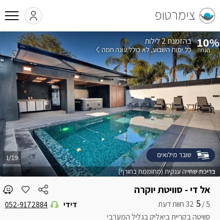
צימרטופ
10%
בהזמנת 2 לילות
כל ימות השבוע
לא כולל עונה חמה
שובר מילואים
1/19
בריכת שחייה ענקית (מחוממת בחורף)
אל די - סוויטת יוקרה
5
5 /
דידי
052-9172884
סוויטה בקריית ביאליק בגליל המערבי