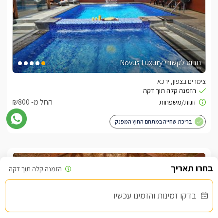
נובוס לקשורי-Novus Luxury
צימרים בצפון, ירכא
החל מ- ₪800
בריכת שחייה במתחם החוץ המפנק
שובר מילואים
בדקו זמינות והזמינו עכשיו