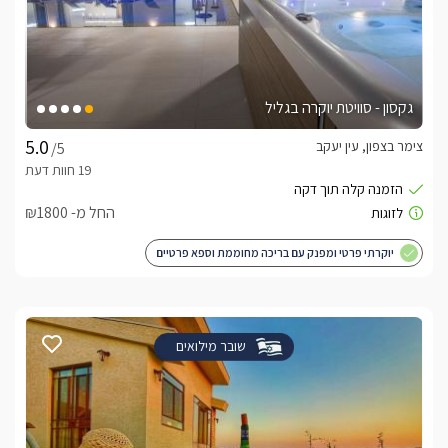
גקסון - סוויטת יוקרה בגליל
צימר בצפון, עין יעקב
/5
החל מ- ₪1800
יוקרתי פרטי ומפנק עם בריכה מחוממת וספא פרטיים
שובר מילואים