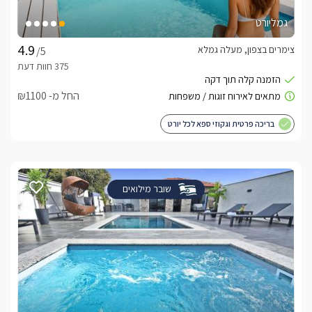
חשוב לדעת
גמליורט
סוויטה מושלמת המתאימה לירח דבש חלומי, יום הולדת יוקרתי , 
צימרים בצפון, מעלה גמלא
/5
הצעות נישואים וסופ"ש רומנטי. בסוויטה ישנו חדר התארגנות 
מאובזר ומותאם לכלות ואירועים בתיאום מראש ובתוספת תשלום.
החל מ- ₪1100
לצפייה במדיניות ותנאי הזמנה -
לחצו כאן
בריכה פרטית וגקוזי ספא לכל יורט
לידיעתכם, הפרטים המוצגים באתר: התפוסה המחירים והמבצעים
מעודכנים ומאומתים. תוכלו לבדוק ולבצע הזמנה באהבה רבה ♥
לפרטים נוספים או שאלות אנחנו פה לשירותכם
בברכה, דידי -
052-9172884
שובר מילואים
לצפייה באטרקציות ומסעדות בקרבת אל די - סוויטת
יוקרה -
לחצו כאן