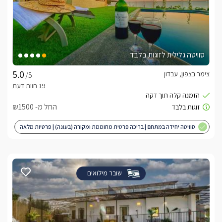
סוויטה גלילית לזוגות בלבד
צימר בצפון, עבדון
/5
החל מ- ₪1500
סוויטה יחידה במתחם | בריכה פרטית מחוממת ומקורה (בעונה) | פרטיות מלאה
| מותאם לציבור הדתי
שובר מילואים