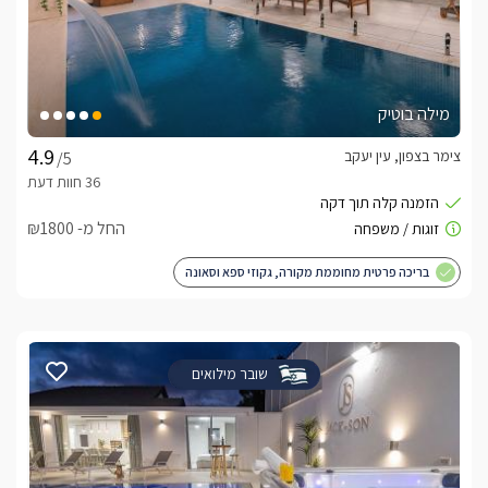
מילה בוטיק
צימר בצפון, עין יעקב
/5
החל מ- ₪1800
בריכה פרטית מחוממת מקורה, גקוזי ספא וסאונה
שובר מילואים