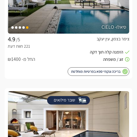
סיאלו- CIELO
צימר בצפון, עין יעקב
/5
החל מ- ₪1400
בריכה וגקוזי ספא בפרטיות מוחלטת
שובר מילואים