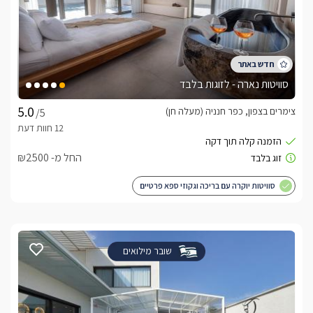
סוויטות נארה - לזוגות בלבד
צימרים בצפון, כפר חנניה (מעלה חן)
/5
החל מ- ₪2500
סוויטות יוקרה עם בריכה וגקוזי ספא פרטיים
שובר מילואים