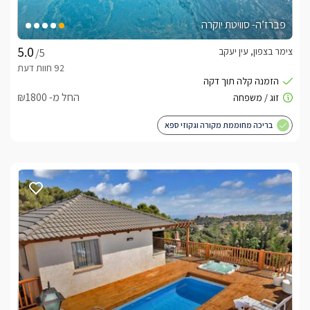
פברז’ה- סוויטת יוקרה
צימר בצפון, עין יעקב
/5
החל מ- ₪1800
בריכה מחוממת מקורה וגקוזי ספא