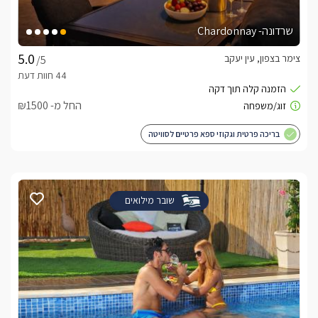
שרדונה- Chardonnay
צימר בצפון, עין יעקב
/5
החל מ- ₪1500
בריכה פרטית וגקוזי ספא פרטיים לסוויטה
שובר מילואים