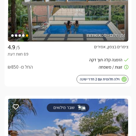
זמן חלום - ספא ואירוח
צימרים בצפון, אמירים
/5
החל מ- ₪850
וילה חלומית עם 2 חדרי שינה
שובר מילואים