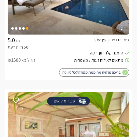
ורונה
צימרים בצפון, עין יעקב
/5
החל מ- ₪1500
בריכה פרטית מחוממת מקורה לכל סוויטה
שובר מילואים